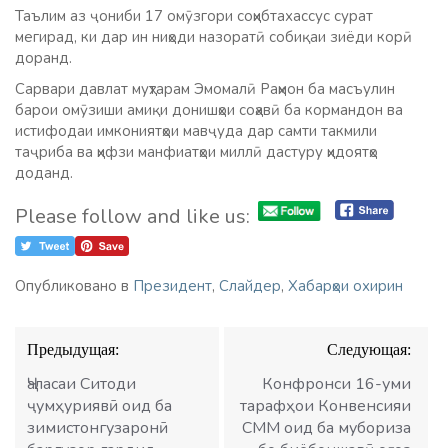
Таълим аз ҷониби 17 омӯзгори соҳибтахассус сурат
мегирад, ки дар ин ниҳоди назоратӣ собиқаи зиёди корӣ
доранд.
Сарвари давлат муҳтарам Эмомалӣ Раҳмон ба масъулин
барои омӯзиши амиқи донишҳои соҳавӣ ба кормандон ва
истифодаи имкониятҳои мавҷуда дар самти такмили
таҷриба ва ҳифзи манфиатҳои миллӣ дастуру ҳидоятҳо
доданд.
Please follow and like us:
Опубликовано в
Президент
,
Слайдер
,
Хабарҳои охирин
Навигация
Предыдущая:
Следующая:
по
записям
Ҷаласаи Ситоди
Конфронси 16-уми
ҷумҳуриявӣ оид ба
тарафҳои Конвенсияи
зимистонгузаронӣ
СММ оид ба мубориза