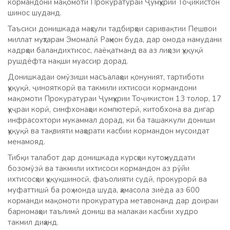
кормандони мақомоти Прокуратураи Ҷумҳурии Тоҷикистон
шинос шуданд.
Таъсиси донишкада маҳсули тадбирҳои саривақтии Пешвои
миллат муҳтарам Эмомалӣ Раҳмон буда, дар омода намудани
кадрҳои баландихтисос, лаёқатманд ва аз лиҳози ҳуқуқӣ
рушдёфта нақши муассир дорад.
Донишкадаи омӯзиши масъалаҳои қонуният, тартиботи
ҳуқуқӣ, ҷинояткорӣ ва такмили ихтисоси кормандони
мақомоти Прокуратураи Ҷумҳурии Тоҷикистон 13 толор, 17
ҳуҷраи корӣ, синфхонаҳои компютерӣ, китобхона ва дигар
инфрасохтори мукаммал дорад, ки ба ташаккули дониши
ҳуқуқӣ ва тақвияти маҳорати касбии кормандон мусоидат
менамояд.
Тибқи талабот дар донишкада курсҳои кутоҳмуддати
бозомӯзӣ ва такмили ихтисоси кормандон аз рӯйи
ихтисосҳои ҳуқуқшиносӣ, фаъолияти судӣ, прокурорӣ ва
муфаттишӣ ба роҳ монда шуда, ҳамасола зиёда аз 600
корманди мақомоти прокуратура метавонанд дар доираи
барномаҳои таълимӣ дониш ва малакаи касбии худро
такмил диҳанд.