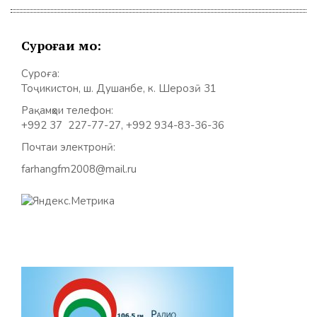
Суроғаи мо:
Суроға:
Тоҷикистон, ш. Душанбе, к. Шерозӣ 31
Рақамҳои телефон:
+992 37 227-77-27, +992 934-83-36-36
Почтаи электронӣ:
farhangfm2008@mail.ru