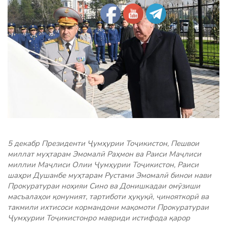
5 декабр Президенти Ҷумҳурии Тоҷикистон, Пешвои
миллат муҳтарам Эмомалӣ Раҳмон ва Раиси Маҷлиси
миллии Маҷлиси Олии Ҷумҳурии Тоҷикистон, Раиси
шаҳри Душанбе муҳтарам Рустами Эмомалӣ бинои нави
Прокуратураи ноҳияи Сино ва Донишкадаи омӯзиши
масъалаҳои қонуният, тартиботи ҳуқуқӣ, ҷинояткорӣ ва
такмили ихтисоси кормандони мақомоти Прокуратураи
Ҷумҳурии Тоҷикистонро мавриди истифода қарор