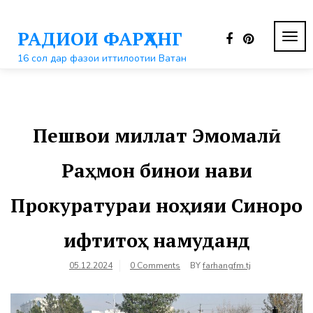
Перейти
к
РАДИОИ ФАРҲАНГ
контенту
ПЕР
НАВ
16 сол дар фазои иттилоотии Ватан
Пешвои миллат Эмомалӣ
Раҳмон бинои нави
Прокуратураи ноҳияи Синоро
ифтитоҳ намуданд
05.12.2024
0 Comments
BY
farhangfm.tj