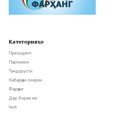
Категорияҳо
Президент
Парлумон
Тандурустӣ
Хабарҳои охирин
Фарҳанг
Дар бораи мо
test