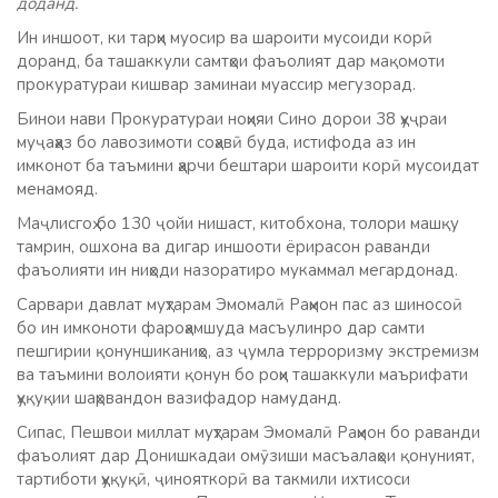
доданд.
Ин иншоот, ки тарҳи муосир ва шароити мусоиди корӣ
доранд, ба ташаккули самтҳои фаъолият дар мақомоти
прокуратураи кишвар заминаи муассир мегузорад.
Бинои нави Прокуратураи ноҳияи Сино дорои 38 ҳуҷраи
муҷаҳҳаз бо лавозимоти соҳавӣ буда, истифода аз ин
имконот ба таъмини ҳарчи бештари шароити корӣ мусоидат
менамояд.
Маҷлисгоҳ бо 130 ҷойи нишаст, китобхона, толори машқу
тамрин, ошхона ва дигар иншооти ёрирасон раванди
фаъолияти ин ниҳоди назоратиро мукаммал мегардонад.
Сарвари давлат муҳтарам Эмомалӣ Раҳмон пас аз шиносоӣ
бо ин имконоти фароҳамшуда масъулинро дар самти
пешгирии қонуншиканиҳо, аз ҷумла терроризму экстремизм
ва таъмини волоияти қонун бо роҳи ташаккули маърифати
ҳуқуқии шаҳрвандон вазифадор намуданд.
Сипас, Пешвои миллат муҳтарам Эмомалӣ Раҳмон бо раванди
фаъолият дар Донишкадаи омӯзиши масъалаҳои қонуният,
тартиботи ҳуқуқӣ, ҷинояткорӣ ва такмили ихтисоси