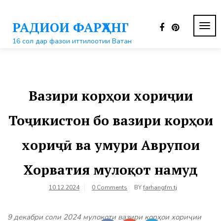
Перейти
к
РАДИОИ ФАРҲАНГ
контенту
ПЕР
НАВ
16 сол дар фазои иттилоотии Ватан
Вазири корҳои хориҷии
Тоҷикистон бо вазири корҳои
хориҷӣ ва умури Аврупои
Хорватия мулоқот намуд
10.12.2024
0 Comments
BY
farhangfm.tj
9 декабри соли 2024 мулоқоти вазири корҳои хориҷии