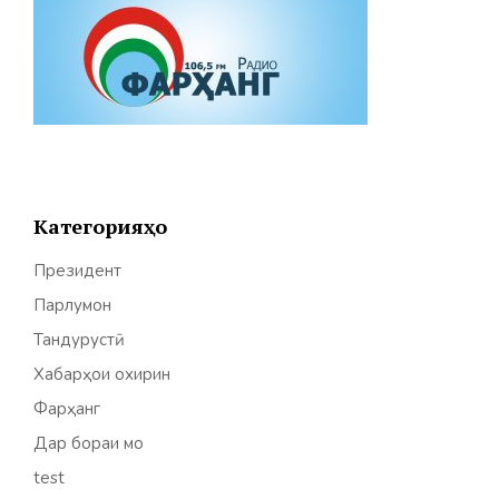
Категорияҳо
Президент
Парлумон
Тандурустӣ
Хабарҳои охирин
Фарҳанг
Дар бораи мо
test