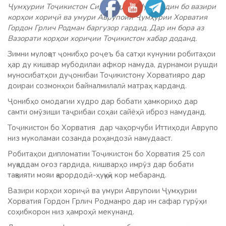
Ҷумҳурии Тоҷикистон Сироҷиддин Муҳриддин бо вазири
корҳои хориҷӣ ва умури Аврупоии Ҷумҳурии Хорватия
Гордон Грлич Родман баргузор гардид. Дар ин бора аз
Вазорати корҳои хориҷии Тоҷикистон хабар доданд.
Зимни мулоқот ҷонибҳо роҷеъ ба сатҳи кунунии робитаҳои
ҳар ду кишвар мубодилаи афкор намуда, дурнамои рушди
муносибатҳои дуҷонибаи Тоҷикистону Хорватияро дар
доираи созмонҳои байналмилалӣ матраҳ карданд.
Ҷонибҳо омодагии худро дар бобати ҳамкориҳо дар
самти омӯзиши таҷрибаи соҳаи сайёҳӣ иброз намуданд.
Тоҷикистон бо Хорватия дар чаҳорчуби Иттиҳоди Аврупо
низ муколамаи созанда роҳандозӣ намудааст.
Робитаҳои дипломатии Тоҷикистон бо Хорватия 25 сол
муқаддам оғоз гардида, кишварҳо имрӯз дар бобати
тақвияти мояи қарордодӣ-ҳуқуқӣ кор мебаранд.
Вазири корҳои хориҷӣ ва умури Аврупоии Ҷумҳурии
Хорватия Гордон Грлич Родманро дар ин сафар гурӯҳи
соҳибкорон низ ҳамроҳӣ мекунанд.