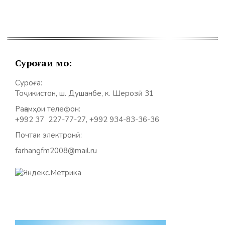
Суроғаи мо:
Суроға:
Тоҷикистон, ш. Душанбе, к. Шерозӣ 31
Рақамҳои телефон:
+992 37 227-77-27, +992 934-83-36-36
Почтаи электронӣ:
farhangfm2008@mail.ru