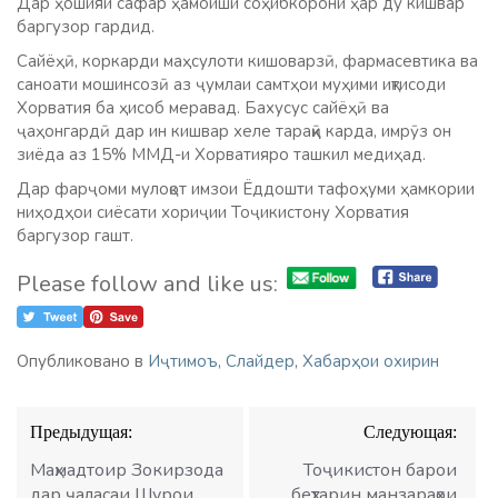
Дар ҳошияи сафар ҳамоиши соҳибкорони ҳар ду кишвар
баргузор гардид.
Сайёҳӣ, коркарди маҳсулоти кишоварзӣ, фармасевтика ва
саноати мошинсозӣ аз ҷумлаи самтҳои муҳими иқтисоди
Хорватия ба ҳисоб меравад. Бахусус сайёҳӣ ва
ҷаҳонгардӣ дар ин кишвар хеле тараққӣ карда, имрӯз он
зиёда аз 15% ММД-и Хорватияро ташкил медиҳад.
Дар фарҷоми мулоқот имзои Ёддошти тафоҳуми ҳамкории
ниҳодҳои сиёсати хориҷии Тоҷикистону Хорватия
баргузор гашт.
Please follow and like us:
Опубликовано в
Иҷтимоъ
,
Слайдер
,
Хабарҳои охирин
Навигация
Предыдущая:
Следующая:
по
записям
Маҳмадтоир Зокирзода
Тоҷикистон барои
дар ҷаласаи Шурои
беҳтарин манзараҳои