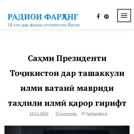
Перейти
к
РАДИОИ ФАРҲАНГ
контенту
ПЕР
НАВ
16 сол дар фазои иттилоотии Ватан
Саҳми Президенти
Тоҷикистон дар ташаккули
илми ватанӣ мавриди
таҳлили илмӣ қарор гирифт
16.12.2024
0 Comments
BY
farhangfm.tj