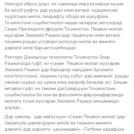
Мансурӣ иброз дошт, ки «ҳамоиши имрӯза мавзуи муҳим
ба ҳисоб рафта, дар рушди илми ватанӣ, худшиносию
худогоҳии миллӣ, пешрафту ободӣ ва шукуфоии
Тоҷикистони соҳибистиқлол нақши назаррас мегузорад.
Саҳми Президенти Ҷумҳурии Тоҷикистон, Пешвои миллат
муҳтарам Эмомалӣ Раҳмон дар ташаккули илми ватанӣ,
таъмини рушди устувори иқтисоди миллӣ ва амнияти
давлатӣ хеле барҷаста мебошад».
Ректори Донишгоҳи технологии Тоҷикистон Зоир
Раҳмонзода гуфт, ки «саҳми Пешвои миллат муҳтарам
Эмомалӣ Раҳмон дар барқарор намудани Ҳукумати
конститутсионӣ, таъмини сулҳу субот дар мамлакат, рушди
тамоми соҳаҳо, аз ҷумла илму маориф беназир аст. Бешак,
метавон гуфт, ки тамоми дастовардҳои Тоҷикистони
соҳибистиқлол бо ном ва фаъолияти фарзонафарзанди
миллати тоҷик муҳтарам Эмомалӣ Раҳмон алоқамандӣ
дорад».
Дар ҳамоиш дар мавзуъҳои «Саҳми Пешвои миллат дар
ташаккули давлатдории миллӣ ва таъмини амнияти
давлатӣ дар шароити ҷаҳонишавӣ», «Татбиқи ҳадафҳои