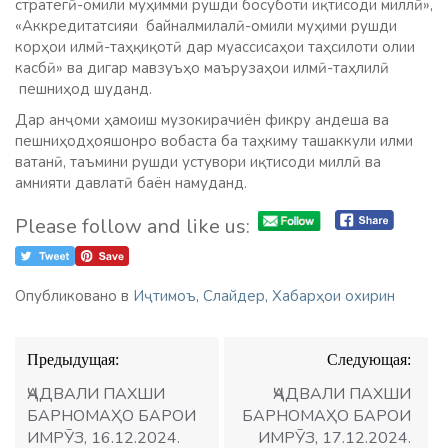
стратегӣ-омили муҳимми рушди босуботи иқтисоди миллӣ»,
«Аккредитатсияи байналмилалӣ-омили муҳими рушди
корҳои илмӣ-таҳқиқотӣ дар муассисаҳои таҳсилоти олии
касбӣ» ва дигар мавзуъҳо маърузаҳои илмӣ-таҳлилӣ
пешниҳод шуданд.
Дар анҷоми ҳамоиш музокирачиён фикру андеша ва
пешниҳодҳояшонро вобаста ба таҳкиму ташаккули илми
ватанӣ, таъмини рушди устувори иқтисоди миллӣ ва
амнияти давлатӣ баён намуданд.
Please follow and like us:
Опубликовано в
Иҷтимоъ
,
Слайдер
,
Хабарҳои охирин
Навигация
Предыдущая:
Следующая:
по
записям
ҶАДВАЛИ ПАХШИ
ҶАДВАЛИ ПАХШИ
БАРНОМАҲО БАРОИ
БАРНОМАҲО БАРОИ
ИМРӮЗ, 16.12.2024.
ИМРӮЗ, 17.12.2024.