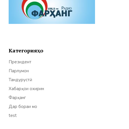
Категорияҳо
Президент
Парлумон
Тандурустӣ
Хабарҳои охирин
Фарҳанг
Дар бораи мо
test