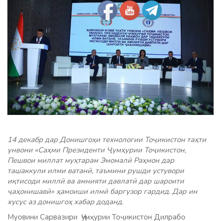
14 декабр дар Донишгоҳи технологии Тоҷикистон таҳти
унвони «Саҳми Президенти Ҷумҳурии Тоҷикистон,
Пешвои миллат муҳтарам Эмомалӣ Раҳмон дар
ташаккули илми ватанӣ, таъмини рушди устувори
иқтисоди миллӣ ва амнияти давлатӣ дар шароити
ҷаҳонишавӣ» ҳамоиши илмӣ баргузор гардид. Дар ин
хусус аз донишгоҳ хабар доданд.
Муовини Сарвазири Ҷумҳурии Тоҷикистон Дилрабо