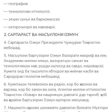
— география;
— технологияи иттилоотӣ;
— зеҳни сунъӣ ва барномасозӣ;
— ихтироъкорӣ ва навоварӣ.
2. САРПАРАСТ ВА МАСЪУЛОНИ ОЗМУН
4. Сарпарасти Озмун Президенти Ҷумҳурии Тоҷикистон
мебошад.
5. Масъулони баргузории Озмун Вазорати маориф ва илм,
Академияи миллии илмҳо, вазоратҳои саноат ва
технологияҳои нав, рушди иқтисод ва савдо, кишоварзӣ,
Кумита оид ба таҳсилоти ибтидоӣ ва миёнаи касбӣ ва
Саридораи геология мебошанд.
6. Кумитаҳои телевизион ва радио, кор бо ҷавонон ва
варзиш, кор бо занон ва оила, Агентии миллии иттилоотии
Тоҷикистон «Ховар» ва нашрияҳои давлатӣ дар тарғиб, ҷалб
ва ҷараёни баргузории Озмун иштирок мекунанд.
7. Мақомоти иҷроияи ҳокимияти давлатии Вилояти Мухтори