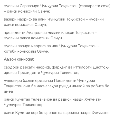
муовини Сарвазири Ҷумҳурии Тоҷикистон (сарпарасти соҳа)
– раиси комиссияи Озмун;
вазири маориф ва илми Ҷумҳурии Тоҷикистон – муовини
раиси комиссияи Озмун;
президенти Академияи миллии илмҳои Тоҷикистон –
муовини раиси комиссияи Озмун
муовин вазири маориф ва илм Ҷумҳурии Тоҷикистон –
котиби комиссияи Озмун.
Аъзои комиссия:
сардори раёсати маориф, фарҳанг ва иттилооти Дастгоҳи
иҷроияи Президенти Ҷумҳурии Тоҷикистон;
мушовири бахши ёрдамчии Президенти Ҷумҳурии
Тоҷикистон оид ба масъалаҳои рушди иҷтимоӣ ва робита бо
ҷомеа;
раиси Кумитаи телевизион ва радиои назди Ҳукумати
Ҷумҳурии Тоҷикистон;
раиси Кумитаи кор бо ҷавонон ва варзиши назди Ҳукумати