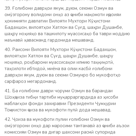
39. Ғолибони даврҳои якум, дуюм, сеюми Озмун ва
омӯзгорону волидони онҳо аз ҷониби мақомоти иҷроияи
ҳокимияти давлатии Вилояти Мухтори Кӯҳистони
Бадахшон, вилоятҳои Хатлон ва Суғд, шаҳри Душанбе,
шаҳру ноҳияҳо ва ташкилоту муассисаҳо ба таври моддию
маънавӣ ҳавасманд гардонида мешаванд.
40. Раисони Вилояти Мухтори Кӯҳистони Бадахшон,
вилоятҳои Хатлон ва Суғд, шаҳри Душанбе, шаҳру
ноҳияҳо, роҳбарони муассисаҳои илмию таҳқиқотӣ,
таҳсилоти ибтидоӣ, миёна ва олии касбӣ ғолибони
даврҳои якум, дуюм ва сеюми Озмунро бо мукофотҳо
сарфароз мегардонанд.
41. Ба ғолибони даври чоруми Озмун ва барандаи
Шоҳҷоиза тибқи тартиби муқарраргардида аз ҳисоби
маблағҳои фонди захиравии Президенти Ҷумҳурии
Тоҷикистон ҷоиза ва мукофоти пулӣ дода мешавад.
42. Ҷоиза ва мукофоти пулии ғолибони Озмун ва
омӯзгорони онҳо дар маросими тантанавӣ аз ҷониби аъзои
комиссияи Озмун ва дигар шахсони расмӣ супорида