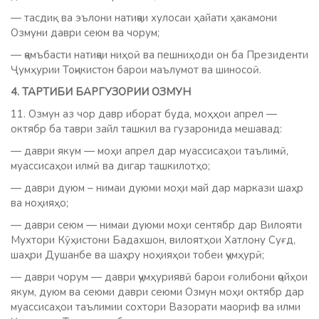
— тасдиқ ва эълони натиҷаи хулосаи ҳайати ҳакамони
Озмуни даври сеюм ва чорум;
— ҷамъбасти натиҷаи ниҳоӣ ва пешниҳоди он ба Президенти
Ҷумҳурии Тоҷикистон барои маълумот ва шиносоӣ.
4. ТАРТИБИ БАРГУЗОРИИ ОЗМУН
11. Озмун аз чор давр иборат буда, моҳҳои апрел —
октябр ба таври зайл ташкил ва гузаронида мешавад:
— даври якум — моҳи апрел дар муассисаҳои таълимӣ,
муассисаҳои илмӣ ва дигар ташкилотҳо;
— даври дуюм – нимаи дуюми моҳи май дар маркази шаҳр
ва ноҳияҳо;
— даври сеюм — нимаи дуюми моҳи сентябр дар Вилояти
Мухтори Кӯҳистони Бадахшон, вилоятҳои Хатлону Суғд,
шаҳри Душанбе ва шаҳру ноҳияҳои тобеи ҷумҳурӣ;
— даври чорум — даври ҷумҳуриявӣ барои ғолибони ҷойҳои
якум, дуюм ва сеюми даври сеюми Озмун моҳи октябр дар
муассисаҳои таълимии сохтори Вазорати маориф ва илми