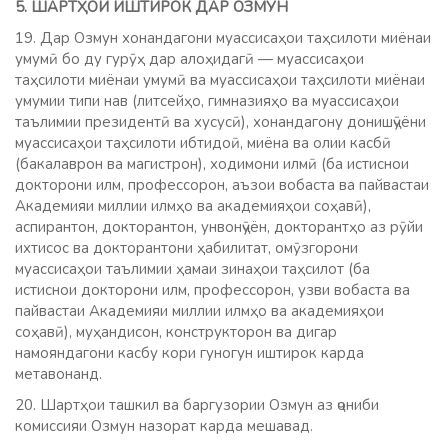
5. ШАРТҲОИ ИШТИРОК ДАР ОЗМУН
19. Дар Озмун хонандагони муассисаҳои таҳсилоти миёнаи
умумӣ бо ду гурӯҳ дар алоҳидагӣ — муассисаҳои
таҳсилоти миёнаи умумӣ ва муассисаҳои таҳсилоти миёнаи
умумии типи нав (литсейҳо, гимназияҳо ва муассисаҳои
таълимии президентӣ ва хусусӣ), хонандагону донишҷӯёни
муассисаҳои таҳсилоти ибтидоӣ, миёна ва олии касбӣ
(бакалаврон ва магистрон), ходимони илмӣ (ба истиснои
докторони илм, профессорон, аъзои вобаста ва пайвастаи
Академияи миллии илмҳо ва академияҳои соҳавӣ),
аспирантон, докторантон, унвонҷӯён, докторантҳо аз рӯйи
ихтисос ва докторантони ҳабилитат, омӯзгорони
муассисаҳои таълимии ҳамаи зинаҳои таҳсилот (ба
истиснои докторони илм, профессорон, узви вобаста ва
пайвастаи Академияи миллии илмҳо ва академияҳои
соҳавӣ), муҳандисон, конструкторон ва дигар
намояндагони касбу кори гуногун иштирок карда
метавонанд.
20. Шартҳои ташкил ва баргузории Озмун аз ҷониби
комиссияи Озмун назорат карда мешавад.