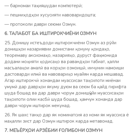
— барномаи таҳияшудаи компютерӣ;
— пешниҳодҳои хусусияти навоваридошта;
— протоколи даври сеюми Озмун.
6. ТАЛАБОТ БА ИШТИРОКЧИЁНИ ОЗМУН
25. Донишу истеъдоди иштирокчиёни Озмун аз рӯйи
донишҳои назариявии донистани қонуну қоидаҳо,
теоремаву аксиомаҳо, назарияҳо, дуруст фаҳмонида
додани моҳияти ҳодисаҳо ва равандҳои табиат, ҳалли
масъалаҳои амалӣ ва корҳои озмоишӣ, инчунин намоиши
дастоварди илмӣ ва навовариҳо муайян карда мешавад.
Агар иштирокчӣ хонандаи муассисаи таҳсилоти миёнаи
умумӣ дар даврҳои якуму дуюм ва сеюм ба қайд гирифта
шуда бошад ва дар даври чорум донишҷӯйи муассисаҳои
таҳсилоти олии касбӣ шуда бошад, ҳамчун хонанда дар
даври чорум иштирок мекунад.
26. Як шахс танҳо дар як номинатсия аз номи як муассиса ё
маҳалли зист дар Озмун иштирок карда метавонад.
7. МЕЪЁРҲОИ АРЗЁБИИ ҒОЛИБОНИ ОЗМУН