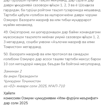
дар гурӯҳҳои пулакӣ таҳсил мекунанд, дар сурати дар
даври ҷумҳуриявӣ сазовори ҷойҳои 1, 2, 3 ва ё Шоҳҷоиза
гардидан, ба гурӯҳи ройгони таҳсил гузаронида мешаванд.
Тартиби қабули ғолибон ва иштирокчиёни даври чоруми
Озмунро Вазорати маориф ва илм тибқи муқаррарот
муайян менамояд.
49. Омӯзгороне, ки шогирдонашон дар байни хонандагони
муассисаҳои таҳсилоти миёнаи умумӣ сазовори ҷойҳои 1, 2,
3 мегарданд, соҳиби унвони «Аълочии маориф ва илми
Тоҷикистон» мегарданд.
50. Вазорати маориф ва илм протокол ва санадҳои
ғолибони Озмунро дар асоси таҳияи тартиби махсус барои
10 сол нигоҳдорӣ намуда, баъдан ба бойгонӣ месупоранд.
Замимаи 2
ба амри Президенти
Ҷумҳурии Тоҷикистон
аз «02» январи соли 2025, №АП-710
Ҳайати
комиссияи Озмуни ҷумҳуриявии «Илм-фурӯғи маърифат»
дар соли 2025