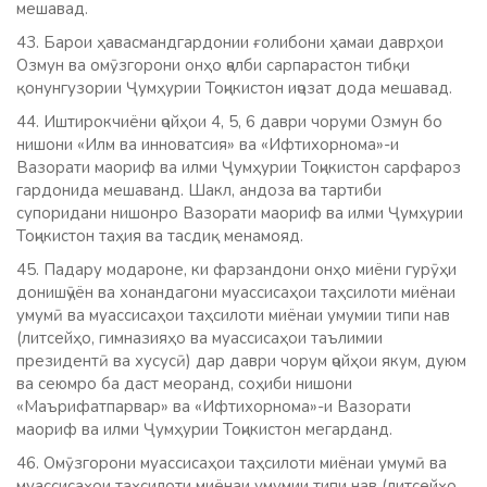
мешавад.
43. Барои ҳавасмандгардонии ғолибони ҳамаи даврҳои
Озмун ва омӯзгорони онҳо ҷалби сарпарастон тибқи
қонунгузории Ҷумҳурии Тоҷикистон иҷозат дода мешавад.
44. Иштирокчиёни ҷойҳои 4, 5, 6 даври чоруми Озмун бо
нишони «Илм ва инноватсия» ва «Ифтихорнома»-и
Вазорати маориф ва илми Ҷумҳурии Тоҷикистон сарфароз
гардонида мешаванд. Шакл, андоза ва тартиби
супоридани нишонро Вазорати маориф ва илми Ҷумҳурии
Тоҷикистон таҳия ва тасдиқ менамояд.
45. Падару модароне, ки фарзандони онҳо миёни гурӯҳи
донишҷӯён ва хонандагони муассисаҳои таҳсилоти миёнаи
умумӣ ва муассисаҳои таҳсилоти миёнаи умумии типи нав
(литсейҳо, гимназияҳо ва муассисаҳои таълимии
президентӣ ва хусусӣ) дар даври чорум ҷойҳои якум, дуюм
ва сеюмро ба даст меоранд, соҳиби нишони
«Маърифатпарвар» ва «Ифтихорнома»-и Вазорати
маориф ва илми Ҷумҳурии Тоҷикистон мегарданд.
46. Омӯзгорони муассисаҳои таҳсилоти миёнаи умумӣ ва
муассисаҳои таҳсилоти миёнаи умумии типи нав (литсейҳо,