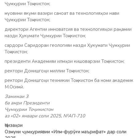
Ҷумҳурии Тоҷикистон;
муовини якуми вазири саноат ва технологияҳои нави
Ҷумҳурии Тоҷикистон;
директори Агентии инноватсия ва технологияҳои рақамии
назди Ҳукумати Ҷумҳурии Тоҷикистон;
сардори Саридораи геологияи назди Ҳукумати Ҷумҳурии
Тоҷикистон;
президенти Академияи илмҳои кишоварзии Тоҷикистон;
ректори Донишгоҳи миллии Тоҷикистон;
ректори Донишгоҳи техникии Тоҷикистон ба номи академик
М.Осимӣ.
Замимаи 3
ба амри Президенти
Ҷумҳурии Тоҷикистон
аз «02» январи соли 2025, №АП-710
Ҷоизаҳои
Озмуни ҷумҳуриявии «Илм-фурӯғи маърифат» дар соли