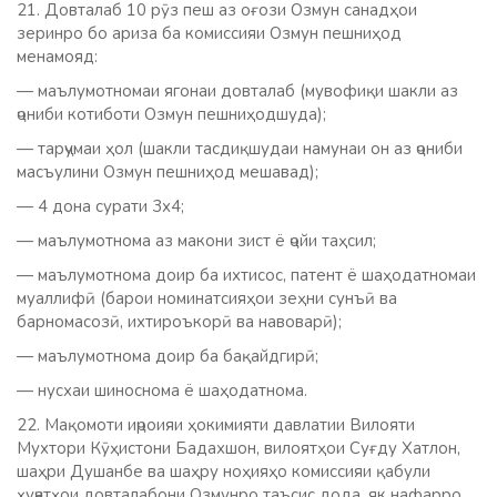
21. Довталаб 10 рӯз пеш аз оғози Озмун санадҳои
зеринро бо ариза ба комиссияи Озмун пешниҳод
менамояд:
— маълумотномаи ягонаи довталаб (мувофиқи шакли аз
ҷониби котиботи Озмун пешниҳодшуда);
— тарҷумаи ҳол (шакли тасдиқшудаи намунаи он аз ҷониби
масъулини Озмун пешниҳод мешавад);
— 4 дона сурати 3х4;
— маълумотнома аз макони зист ё ҷойи таҳсил;
— маълумотнома доир ба ихтисос, патент ё шаҳодатномаи
муаллифӣ (барои номинатсияҳои зеҳни сунъӣ ва
барномасозӣ, ихтироъкорӣ ва навоварӣ);
— маълумотнома доир ба бақайдгирӣ;
— нусхаи шиноснома ё шаҳодатнома.
22. Мақомоти иҷроияи ҳокимияти давлатии Вилояти
Мухтори Кӯҳистони Бадахшон, вилоятҳои Суғду Хатлон,
шаҳри Душанбе ва шаҳру ноҳияҳо комиссияи қабули
ҳуҷҷатҳои довталабони Озмунро таъсис дода, як нафарро