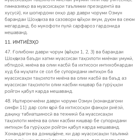
гимназияҳо ва муассисаҳои таълимии президентӣ ва
хусусӣ), ки шогирдони онҳо дар даври чоруми Озмун
барандаи Шоҳҷоиза ва сазовори ҷойҳои якум, дуюм ва сеюм
мегарданд, бо мукофоти пулӣ сарфароз гардонида
мешаванд.
11. ИМТИЁЗҲО
47. Ғолибони даври чорум (ҷойҳои 1, 2, 3) ва барандаи
Шоҳҷоиза баъди хатми муассисаи таҳсилоти миёнаи умумӣ,
ибтидоӣ, миёна ва олии касбӣ ба ихтисоси интихобкардаи
худ ба муҳлати се сол бе супоридани имтиҳон ба
муассисаҳои таҳсилоти миёна ва олии касбӣ ва баъд аз
муассисаи таҳсилоти олии касбии кишвар ба гурӯҳҳои
ройгон қабул карда мешаванд.
48. Иштирокчиёни даври чоруми Озмун (хонандагони
синфи 11) дар соли ҷорӣ ба ихтисосҳои фанҳои риёзӣ,
дақиқу табиатшиносӣ ва техникӣ ба муассисаҳои
таҳсилоти миёна ва олии касбии кишвар бе супоридани
имтиҳон ба гурӯҳҳои ройгон қабул карда мешаванд.
Хонандагон ва донишҷӯёне, ки дар муассисаҳои таълимӣ