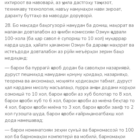
ихтироот ва навоварӣ, аз ҷумла дастгоҳу таҷҳизот,
техникаву технология, навъу намунаҳои нави зироат,
дарахту буттаҳо ва маводди доруворӣ.
28. Бо мақсади баҳогузорӣ намудан ба дониш, маҳорат ва
малакаи довталабон аз ҷониби комиссияи Озмун ҷадвали
100-хола (ба ҳар савол ё супориш то 10 хол) муқаррар
карда шуда, ҳайати ҳакамони Озмун ба дараҷаи маҳорат ва
истеъдоди довталабон аз рӯйи меъёрҳои зерин баҳо
медиҳанд:
— барои ба пуррагӣ ҷавоб додан ба саволҳои назариявӣ,
дуруст пешниҳод намудани қонуну қоидаҳо, назарияҳо,
теорема ва аксиомаҳо, моҳияти ҳодисаҳои табиат, дуруст
ҳал кардани мисолу масъалаҳо, пурра анҷом додани корҳои
озмоишӣ то 10 хол, барои ҷавоби аз хуб болотар то 8 хол,
барои ҷавоби хуб то 6 хол, барои ҷавоби аз миёна беҳтар то
4 хол, барои ҷавоби миёна то 3 хол, барои ҷавоби заиф то 2
хол гузошта шуда, барои ҷавоби ғайриқаноатбахш хол
дода намешавад;
— барои номинатсияи зеҳни сунъӣ ва барномасозӣ то 100
хол ба барномаҳои компютерӣ ва мобилӣ, барномаҳои