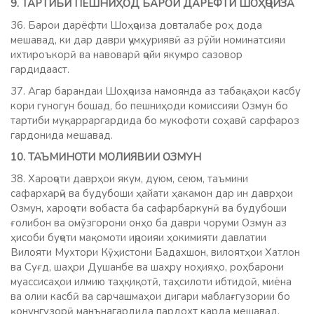
9. ТАРТИБИ ПЕШНИҲОД БАРОИ ДАРЁФТИ ШОҲҶОИЗА
36. Барои дарёфти Шоҳҷоиза довталабе роҳ дода
мешавад, ки дар даври ҷумҳуриявӣ аз рӯйи номинатсияи
ихтироъкорӣ ва навоварӣ ҷойи якумро сазовор
гардидааст.
37. Агар барандаи Шоҳҷоиза намоянда аз табақаҳои касбу
кори гуногун бошад, бо пешниҳоди комиссияи Озмун бо
тартиби муқарраргардида бо мукофоти соҳавӣ сарфароз
гардонида мешавад.
10. ТАЪМИНОТИ МОЛИЯВИИ ОЗМУН
38. Хароҷоти даврҳои якум, дуюм, сеюм, таъмини
сафархарҷӣ ва будубоши ҳайати ҳакамон дар ин даврҳои
Озмун, хароҷоти вобаста ба сафарбаркунӣ ва будубоши
ғолибон ва омӯзгорони онҳо ба даври чоруми Озмун аз
ҳисоби буҷети мақомоти иҷроияи ҳокимияти давлатии
Вилояти Мухтори Кӯҳистони Бадахшон, вилоятҳои Хатлон
ва Суғд, шаҳри Душанбе ва шаҳру ноҳияҳо, роҳбарони
муассисаҳои илмию таҳқиқотӣ, таҳсилоти ибтидоӣ, миёна
ва олии касбӣ ва сарчашмаҳои дигари маблағгузории бо
қонунгузорӣ манънагардида пардохт карда мешавад.