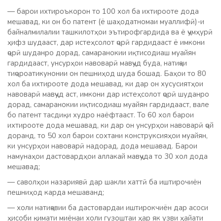
— барои ихтироъкорон то 100 хол ба ихтирооте дода
мешавад, ки он бо патент (ё шаҳодатномаи муаллифӣ)-и
байналмилалии ташкилотҳои эътирофгардида ва ё ҷумҳурӣ
ҳифз шудааст, дар истеҳсолот ҷорӣ гардидааст ё имкони
ҷорӣ шуданро дорад, самаранокии иқтисодиаш муайян
гардидааст, унсурҳои навоварӣ мавҷуд буда, натиҷаи
тиҷороатикунонии он пешниҳод шуда бошад. Баҳои то 80
хол ба ихтирооте дода мешавад, ки дар он хусусиятҳои
навоварӣ мавҷуд аст, имкони дар истеҳсолот ҷорӣ шуданро
дорад, самаранокии иқтисодиаш муайян гардидааст, вале
бо патент тасдиқи худро наёфтааст. То 60 хол барои
ихтирооте дода мешавад, ки дар он унсурҳои навоварӣ ҷой
доранд, то 50 хол барои сохтани конструксияҳои муайян,
ки унсурҳои навоварӣ надорад, дода мешавад. Барои
намунаҳои дастовардҳои аллакай мавҷуда то 30 хол дода
мешавад;
— саволҳои назариявӣ дар шакли хаттӣ ба иштирочиён
пешниҳод карда мешаванд;
— холи натиҷавии ба дастовардаи иштирокчиён дар асоси
ҳисоби қимати миёнаи холи гузоштаи ҳар як узви ҳайати