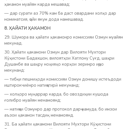
ҳакамон муайян карда мешавад;
— дар сурати аз 70% кам ба даст овардани холҳо дар
номинатсия, ҷойи якум дода намешавад.
8. ҲАЙАТИ ҲАКАМОН
29. Шумора ва ҳайати ҳакамонро комиссияи Озмун муайян
мекунад.
30. Ҳайати ҳакамони Озмун дар Вилояти Мухтори
Кӯҳистони Бадахшон, вилоятҳои Хатлону Суғд, шаҳри
Душанбе ва шаҳру ноҳияҳо корҳои зеринро иҷро
мекунанд:
— тибқи пешниҳоди комиссияи Озмун донишу истеъдоди
иштирокчиёнро натиҷагирӣ мекунанд;
— холҳоро муқаррар карда, бо овоздиҳии кушода
ғолибро муайян менамоянд;
— натиҷаи Озмунро дар протокол дарҷ намуда, бо имзои
аъзои ҳакамон тасдиқ менамоянд.
31. Ба ҳайати ҳакамони Вилояти Мухтори Кӯҳистони