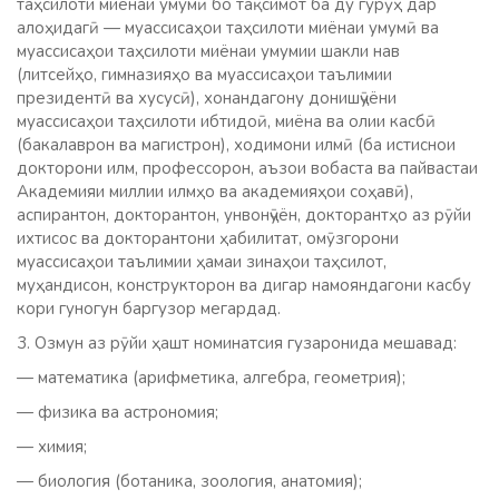
таҳсилоти миёнаи умумӣ бо тақсимот ба ду гурӯҳ дар
алоҳидагӣ — муассисаҳои таҳсилоти миёнаи умумӣ ва
муассисаҳои таҳсилоти миёнаи умумии шакли нав
(литсейҳо, гимназияҳо ва муассисаҳои таълимии
президентӣ ва хусусӣ), хонандагону донишҷӯёни
муассисаҳои таҳсилоти ибтидоӣ, миёна ва олии касбӣ
(бакалаврон ва магистрон), ходимони илмӣ (ба истиснои
докторони илм, профессорон, аъзои вобаста ва пайвастаи
Академияи миллии илмҳо ва академияҳои соҳавӣ),
аспирантон, докторантон, унвонҷӯён, докторантҳо аз рӯйи
ихтисос ва докторантони ҳабилитат, омӯзгорони
муассисаҳои таълимии ҳамаи зинаҳои таҳсилот,
муҳандисон, конструкторон ва дигар намояндагони касбу
кори гуногун баргузор мегардад.
3. Озмун аз рӯйи ҳашт номинатсия гузаронида мешавад:
— математика (арифметика, алгебра, геометрия);
— физика ва астрономия;
— химия;
— биология (ботаника, зоология, анатомия);