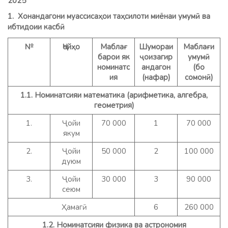
2025
1. Хонандагони муассисаҳои таҳсилоти миёнаи умумӣ ва
ибтидоии касбӣ
№
Ҷойҳо
Маблағ
Шумораи
Маблағи
барои як
ҷоизагир
умумӣ
номинатс
андагон
(бо
ия
(нафар)
сомонӣ)
1.1. Номинатсияи математика (арифметика, алгебра,
геометрия)
1.
Ҷойи
70 000
1
70 000
якум
2.
Ҷойи
50 000
2
100 000
дуюм
3.
Ҷойи
30 000
3
90 000
сеюм
Ҳамагӣ
6
260 000
1.2. Номинатсияи физика ва астрономия