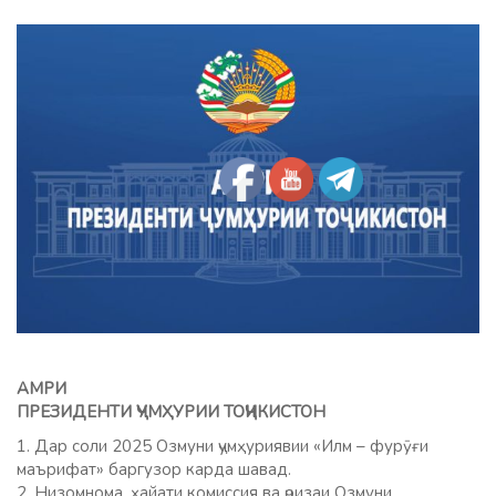
АМРИ
ПРЕЗИДЕНТИ ҶУМҲУРИИ ТОҶИКИСТОН
1. Дар соли 2025 Озмуни ҷумҳуриявии «Илм – фурӯғи
маърифат» баргузор карда шавад.
2. Низомнома, ҳайати комиссия ва ҷоизаи Озмуни