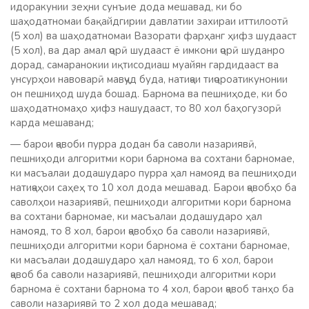
идоракунии зеҳни сунъие дода мешавад, ки бо
шаҳодатномаи бақайдгирии давлатии захираи иттилоотӣ
(5 хол) ва шаҳодатномаи Вазорати фарҳанг ҳифз шудааст
(5 хол), ва дар амал ҷорӣ шудааст ё имкони ҷорӣ шуданро
дорад, самаранокии иқтисодиаш муайян гардидааст ва
унсурҳои навоварӣ мавҷуд буда, натиҷаи тиҷороатикунонии
он пешниҳод шуда бошад. Барнома ва пешниҳоде, ки бо
шаҳодатномаҳо ҳифз нашудааст, то 80 хол баҳогузорӣ
карда мешаванд;
— барои ҷавоби пурра додан ба саволи назариявӣ,
пешниҳоди алгоритми кори барнома ва сохтани барномае,
ки масъалаи додашударо пурра ҳал намояд ва пешниҳоди
натиҷаҳои саҳеҳ то 10 хол дода мешавад. Барои ҷавобҳо ба
саволҳои назариявӣ, пешниҳоди алгоритми кори барнома
ва сохтани барномае, ки масъалаи додашударо ҳал
намояд, то 8 хол, барои ҷавобҳо ба саволи назариявӣ,
пешниҳоди алгоритми кори барнома ё сохтани барномае,
ки масъалаи додашударо ҳал намояд, то 6 хол, барои
ҷавоб ба саволи назариявӣ, пешниҳоди алгоритми кори
барнома ё сохтани барнома то 4 хол, барои ҷавоб танҳо ба
саволи назариявӣ то 2 хол дода мешавад;