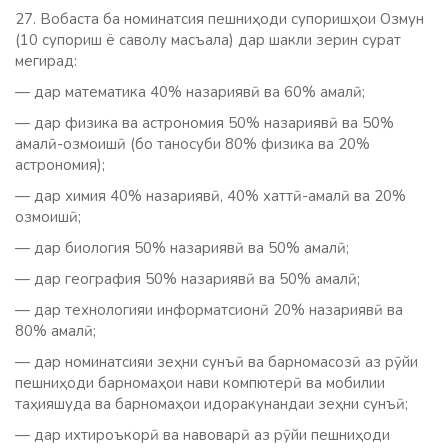
27. Вобаста ба номинатсия пешниҳоди супоришҳои Озмун
(10 супориш ё саволу масъала) дар шакли зерин сурат
мегирад:
— дар математика 40% назариявӣ ва 60% амалӣ;
— дар физика ва астрономия 50% назариявӣ ва 50%
амалӣ-озмоишӣ (бо таносуби 80% физика ва 20%
астрономия);
— дар химия 40% назариявӣ, 40% хаттӣ-амалӣ ва 20%
озмоишӣ;
— дар биология 50% назариявӣ ва 50% амалӣ;
— дар география 50% назариявӣ ва 50% амалӣ;
— дар технологияи информатсионӣ 20% назариявӣ ва
80% амалӣ;
— дар номинатсияи зеҳни сунъӣ ва барномасозӣ аз рӯйи
пешниҳоди барномаҳои нави компютерӣ ва мобилии
таҳияшуда ва барномаҳои идоракунандаи зеҳни сунъӣ;
— дар ихтироъкорӣ ва навоварӣ аз рӯйи пешниҳоди