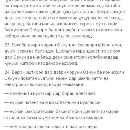
ба таври ҳатмӣ котиби масъул таъин менамоянд. Котиби
масъули комиссияҳои қабул ҳуҷҷатҳои довталабонро санҷида,
дар асоси санад онро ба комиссияи ҷумҳуриявӣ пешниҳод
мекунанд. Котиби масъули комиссия суроға, рӯз ва ҷойи
баргузории Озмунро ба довталабон тавассути воситаҳои
ахбори омма ва масъулон эълон менамояд.
23. Ғолиби даври чоруми Озмун, ки сазовори ҷойҳои якум,
дуюм, сеюм ва барандаи Шоҳҷоиза гардидааст, то се сол
дар Озмун ва минбаъд дар номинатсияи ғолибомадааш
ҳуқуқи иштирок карданро надорад.
24. Барои иштирок дар даври чоруми Озмун ба комиссияи
Озмун иловатан ҳуҷҷатҳои зерин дар шакли хаттӣ ва
электронӣ пешниҳод карда мешаванд:
— маълумоти мухтасар дар бораи довталаб;
— нусхаи патент ва ё шаҳодатномаи муаллифӣ;
— нусхаи шаҳодатномаи бақайдгирии давлатии захираи
иттилоотӣ ва маълумотномаи Вазорати фарҳанг;
— номгӯйи дастгоҳ ва таҷҳизоти ихтироъшуда;