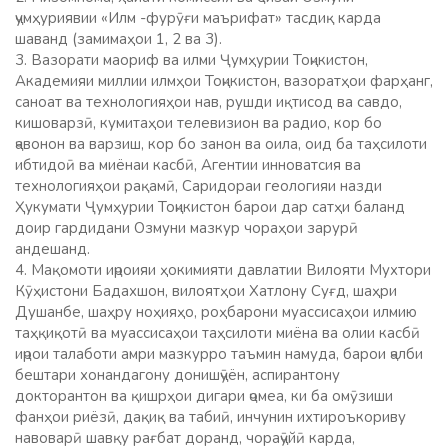
ҷумҳуриявии «Илм -фурӯғи маърифат» тасдиқ карда
шаванд (замимаҳои 1, 2 ва 3).
3. Вазорати маориф ва илми Ҷумҳурии Тоҷикистон,
Академияи миллии илмҳои Тоҷикистон, вазоратҳои фарҳанг,
саноат ва технологияҳои нав, рушди иқтисод ва савдо,
кишоварзӣ, кумитаҳои телевизион ва радио, кор бо
ҷавонон ва варзиш, кор бо занон ва оила, оид ба таҳсилоти
ибтидоӣ ва миёнаи касбӣ, Агентии инноватсия ва
технологияҳои рақамӣ, Саридораи геологияи назди
Ҳукумати Ҷумҳурии Тоҷикистон барои дар сатҳи баланд
доир гардидани Озмуни мазкур чораҳои зарурӣ
андешанд.
4. Мақомоти иҷроияи ҳокимияти давлатии Вилояти Мухтори
Кӯҳистони Бадахшон, вилоятҳои Хатлону Суғд, шаҳри
Душанбе, шаҳру ноҳияҳо, роҳбарони муассисаҳои илмию
таҳқиқотӣ ва муассисаҳои таҳсилоти миёна ва олии касбӣ
иҷрои талаботи амри мазкурро таъмин намуда, барои ҷалби
бештари хонандагону донишҷӯён, аспирантону
докторантон ва қишрҳои дигари ҷомеа, ки ба омӯзиши
фанҳои риёзӣ, дақиқ ва табиӣ, инчунин ихтироъкориву
навоварӣ шавқу рағбат доранд, чораҷӯйӣ карда,