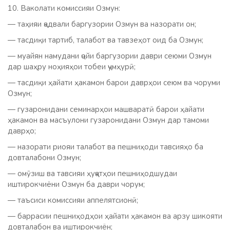
10. Ваколати комиссияи Озмун:
— таҳияи ҷадвали баргузории Озмун ва назорати он;
— тасдиқи тартиб, талабот ва тавзеҳот оид ба Озмун;
— муайян намудани ҷойи баргузории даври сеюми Озмун
дар шаҳру ноҳияҳои тобеи ҷумҳурӣ;
— тасдиқи ҳайати ҳакамон барои даврҳои сеюм ва чоруми
Озмун;
— гузаронидани семинарҳои машваратӣ барои ҳайати
ҳакамон ва масъулони гузаронидани Озмун дар тамоми
даврҳо;
— назорати риояи талабот ва пешниҳоди тавсияҳо ба
довталабони Озмун;
— омӯзиш ва тавсияи ҳуҷҷатҳои пешниҳодшудаи
иштирокчиёни Озмун ба даври чорум;
— таъсиси комиссияи аппелятсионӣ;
— баррасии пешниҳодҳои ҳайати ҳакамон ва арзу шикояти
довталабон ва иштирокчиён;