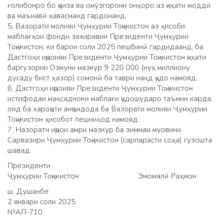
ғолибонро бо ҷоиза ва омӯзгорони онҳоро аз ҷиҳати моддӣ
ва маънавӣ ҳавасманд гардонанд.
5. Вазорати молияи Ҷумҳурии Тоҷикистон аз ҳисоби
маблағҳои фонди захиравии Президенти Ҷумҳурии
Тоҷикистон, ки барои соли 2025 пешбинӣ гардидаанд, ба
Дастгоҳи иҷроияи Президенти Ҷумҳурии Тоҷикистон ҷиҳати
баргузории Озмуни мазкур 9 220 000 (нуҳ миллиону
дусаду бист ҳазор) сомонӣ ба таври нақд ҷудо намояд.
6. Дастгоҳи иҷроияи Президенти Ҷумҳурии Тоҷикистон
истифодаи мақсадноки маблағи ҷудошударо таъмин карда,
оид ба хароҷоти анҷомдода ба Вазорати молияи Ҷумҳурии
Тоҷикистон ҳисобот пешниҳод намояд.
7. Назорати иҷрои амри мазкур ба зиммаи муовини
Сарвазири Ҷумҳурии Тоҷикистон (сарпарасти соҳа) гузошта
шавад.
Президенти
Ҷумҳурии Тоҷикистон Эмомалӣ Раҳмон
ш. Душанбе
2 январи соли 2025
№АП-710