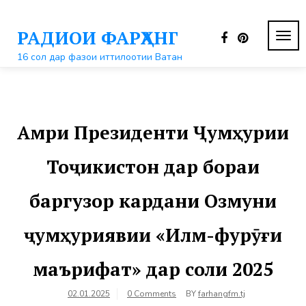
Перейти
к
РАДИОИ ФАРҲАНГ
контенту
ПЕР
НАВ
16 сол дар фазои иттилоотии Ватан
Амри Президенти Ҷумҳурии
Тоҷикистон дар бораи
баргузор кардани Озмуни
ҷумҳуриявии «Илм-фурӯғи
маърифат» дар соли 2025
02.01.2025
0 Comments
BY
farhangfm.tj