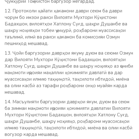
Ҷумҳурии Тоҷикистон баргузор мегардад.
12. Протоколи ҳайати ҳакамони даври сеюм ба даври
чорум бо имзои раиси Вилояти Мухтори Кӯҳистони
Бадахшон, вилоятҳои Хатлону Суғд, шаҳри Душанбе ва
шаҳру ноҳияҳои тобеи ҷумҳурӣ, роҳбарони муассисаҳои
таълимӣ, илмӣ ва раиси ҳакамон ба комиссияи Озмун
пешниҳод мешавад.
13. Ҷойи баргузории даврҳои якуму дуюм ва сеюми Озмун
дар Вилояти Мухтори Кӯҳистони Бадахшон, вилоятҳои
Хатлону Суғд, шаҳри Душанбе ва шаҳру ноҳияҳо аз ҷониби
мақомоти иҷроияи маҳаллии ҳокимияти давлатӣ ва дар
муассисаҳои илмию таҳқиқотӣ, таҳсилоти ибтидоӣ, миёна
ва олии касбӣ аз тарафи роҳбарони онҳо муайян карда
мешавад.
14. Масъулияти баргузории даврҳои якум, дуюм ва сеюм
ба зиммаи мақомоти иҷроияи ҳокимияти давлатии Вилояти
Мухтори Кӯҳистони Бадахшон, вилоятҳои Хатлону Суғд,
шаҳри Душанбе, шаҳру ноҳияҳо, роҳбарони муассисаҳои
илмию таҳқиқотӣ, таҳсилоти ибтидоӣ, миёна ва олии касбӣ
вогузор карда мешавад.