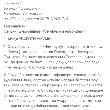
Замимаи 1
ба амри Президенти
Ҷумҳурии Тоҷикистон
аз «02» январи соли 2025, №АП-710
Низомномаи
Озмуни ҷумҳуриявии «Илм-фурӯғи маърифат»
1. МУҚАРРАРОТИ УМУМӢ
1. Озмуни ҷумҳуриявии «Илм-фурӯғи маърифат» (минбаъд
— Озмун) таҳти сарпарастии Президенти Ҷумҳурии
Тоҷикистон бо мақсади амалисозии «Бистсолаи омӯзиш ва
рушди фанҳои табиатшиносӣ, дақиқ ва риёзӣ дар соҳаи
илму маориф» баргузор карда мешавад.
2. Озмун бо мақсади рушди тафаккури техникӣ, тарғиби
ҷаҳонбинии илмӣ, дастрасӣ пайдо кардан ба техникаву
технология, тавсеаи ихтироъкорӣ ва навоварӣ, пайвасти
илм бо истеҳсолот, ҷалби бештари хонандагону донишҷӯён
ва дигар қишрҳои ҷомеа ба омӯзиши фанҳои риёзӣ, дақиқ
ва табиӣ, ҳамчунин дарёфт ва муаррифии истеъдодҳои
нав дар ин самтҳо байни хонандагони муассисаҳои