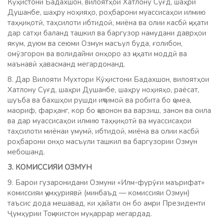
Кӯҳистони Бадахшон, вилоятҳои Хатлону Суғд, шаҳри
Душанбе, шаҳру ноҳияҳо, роҳбарони муассисаҳои илмию
таҳқиқотӣ, таҳсилоти ибтидоӣ, миёна ва олии касбӣ ҷиҳати
дар сатҳи баланд ташкил ва баргузор намудани даврҳои
якум, дуюм ва сеюми Озмун масъул буда, ғолибон,
омӯзгорон ва волидайни онҳоро аз ҷиҳати моддӣ ва
маънавӣ ҳавасманд мегардонанд.
8. Дар Вилояти Мухтори Кӯҳистони Бадахшон, вилоятҳои
Хатлону Суғд, шаҳри Душанбе, шаҳру ноҳияҳо, раёсат,
шуъба ва бахшҳои рушди иҷтимоӣ ва робита бо ҷомеа,
маориф, фарҳанг, кор бо ҷавонон ва варзиш, занон ва оила
ва дар муассисаҳои илмию таҳқиқотӣ ва муассисаҳои
таҳсилоти миёнаи умумӣ, ибтидоӣ, миёна ва олии касбӣ
роҳбарони онҳо масъули ташкил ва баргузории Озмун
мебошанд.
3. КОМИССИЯИ ОЗМУН
9. Барои гузаронидани Озмуни «Илм-фурӯғи маърифат»
комиссияи ҷумҳуриявӣ (минбаъд — комиссияи Озмун)
таъсис дода мешавад, ки ҳайати он бо амри Президенти
Ҷумҳурии Тоҷикистон муқаррар мегардад.