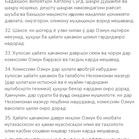
Бадахшон, вилоятҳои Хатлону Суғд, шаҳри Душанбе ва
шаҳру ноҳияҳо, деҳоту шаҳрак намояндагони раёсат,
шуъба ва бахшҳои мақомоти иҷроияи маҳаллии ҳокимияти
давлатӣ, омӯзгорон, олимону муҳаққиқон ворид мешаванд.
32. Шахсе, ки шогирд ё узви оилаи ӯ дар Озмун иштирок
мекунад, ҳуқуқи ба ҳайати ҳакамон шомил гардиданро
надорад.
33. Хулосаи ҳайати ҳакамони даврҳои сеюм ва чорум дар
комиссияи Озмун баррасӣ ва тасдиқ карда мешавад.
34. Комиссияи Озмун дар ҳолати ҷавобгӯй набудани
хулосаи ҳайати ҳакамон ба талаботи Низомномаи мазкур
(дар ҳолатҳои истисноӣ ва ё муайян гардидани
иштибоҳоти техникӣ) ҳуқуқи бекор кардани онро дорад.
Ҳамчунин, дар сурати ба вуҷуд омадани мушкилоте, ки дар
Низомномаи мазкур пешбинӣ нашудаанд, комиссияи Озмун
ваколати ҳалли онро дорад.
35. Ҳайати ҳакамони даври ниҳоии Озмун бо инобати
мутахассисон аз ҳамаи муассисаҳои илмӣ ва таҳсилоти
олии касбии соҳавии кишвар таъин карда мешаванд.