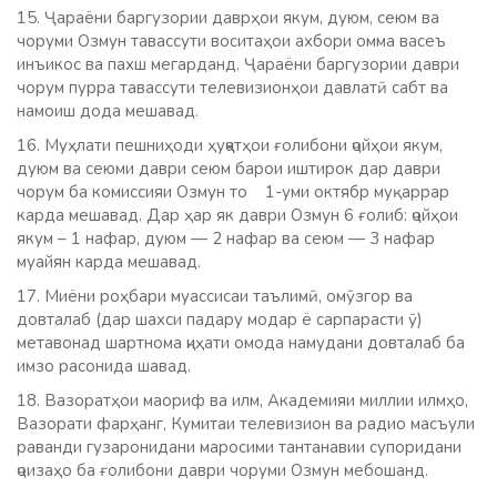
15. Ҷараёни баргузории даврҳои якум, дуюм, сеюм ва
чоруми Озмун тавассути воситаҳои ахбори омма васеъ
инъикос ва пахш мегарданд. Ҷараёни баргузории даври
чорум пурра тавассути телевизионҳои давлатӣ сабт ва
намоиш дода мешавад.
16. Муҳлати пешниҳоди ҳуҷҷатҳои ғолибони ҷойҳои якум,
дуюм ва сеюми даври сеюм барои иштирок дар даври
чорум ба комиссияи Озмун то 1-уми октябр муқаррар
карда мешавад. Дар ҳар як даври Озмун 6 ғолиб: ҷойҳои
якум – 1 нафар, дуюм — 2 нафар ва сеюм — 3 нафар
муайян карда мешавад.
17. Миёни роҳбари муассисаи таълимӣ, омӯзгор ва
довталаб (дар шахси падару модар ё сарпарасти ӯ)
метавонад шартнома ҷиҳати омода намудани довталаб ба
имзо расонида шавад.
18. Вазоратҳои маориф ва илм, Академияи миллии илмҳо,
Вазорати фарҳанг, Кумитаи телевизион ва радио масъули
раванди гузаронидани маросими тантанавии супоридани
ҷоизаҳо ба ғолибони даври чоруми Озмун мебошанд.