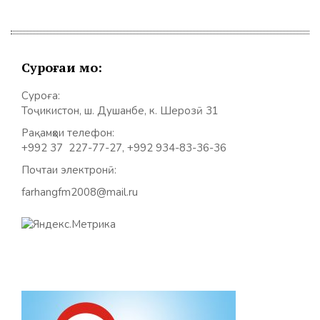
Суроғаи мо:
Суроға:
Тоҷикистон, ш. Душанбе, к. Шерозӣ 31
Рақамҳои телефон:
+992 37 227-77-27, +992 934-83-36-36
Почтаи электронӣ:
farhangfm2008@mail.ru