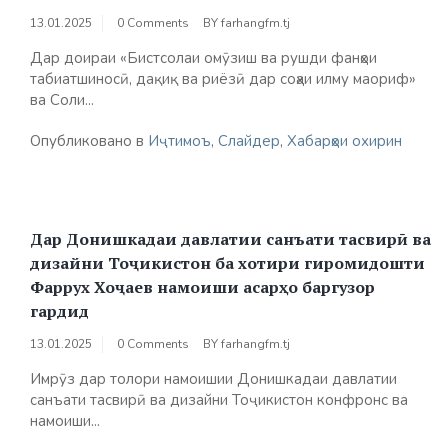
13.01.2025
0 Comments
BY
farhangfm.tj
Дар доираи «Бистсолаи омӯзиш ва рушди фанҳои
табиатшиносӣ, дақиқ ва риёзӣ дар соҳаи илму маориф»
ва Соли...
Опубликовано в
Иҷтимоъ
,
Слайдер
,
Хабарҳои охирин
Дар Донишкадаи давлатии санъати тасвирӣ ва
дизайни Тоҷикистон ба хотири гиромидошти
Фаррух Хоҷаев намоиши асарҳо баргузор
гардид
13.01.2025
0 Comments
BY
farhangfm.tj
Имрӯз дар толори намоишии Донишкадаи давлатии
санъати тасвирӣ ва дизайни Тоҷикистон конфронс ва
намоиши...