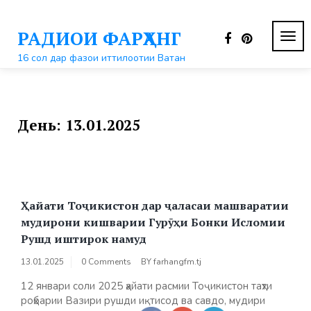
Перейти
к
РАДИОИ ФАРҲАНГ
контенту
ПЕР
НАВ
16 сол дар фазои иттилоотии Ватан
День:
13.01.2025
Ҳайати Тоҷикистон дар ҷаласаи машваратии
мудирони кишварии Гурӯҳи Бонки Исломии
Рушд иштирок намуд
13.01.2025
0 Comments
BY
farhangfm.tj
12 январи соли 2025 ҳайати расмии Тоҷикистон таҳти
роҳбарии Вазири рушди иқтисод ва савдо, мудири