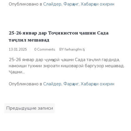
Опубликовано в
Слайдер
,
Фарҳанг
,
Хабарҳои охирин
25-26 январ дар Тоҷикистон ҷашни Сада
таҷлил мешавад
13.01.2025
0 Comments
BY
farhangfm.tj
25-26 январ дар ҷумҳурӣ ҷашни Сада таҷлил гардида,
намоиши тухмии зироати кишоварзӣ баргузор мешавад.
Ҷашни...
Опубликовано в
Слайдер
,
Фарҳанг
,
Хабарҳои охирин
Навигация
Предыдущие записи
по
записям