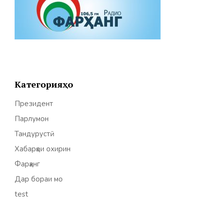
Категорияҳо
Президент
Парлумон
Тандурустӣ
Хабарҳои охирин
Фарҳанг
Дар бораи мо
test