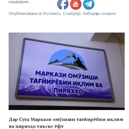
кишварии...
Опубликовано в
Иҷтимоъ
,
Слайдер
,
Хабарҳои охирин
Дар Суғд Маркази омӯзиши тағйирёбии иқлим
ва пиряхҳо таъсис ёфт