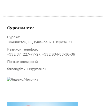
Суроғаи мо:
Суроға:
Тоҷикистон, ш. Душанбе, к. Шерозӣ 31
Рақамҳои телефон:
+992 37 227-77-27, +992 934-83-36-36
Почтаи электронӣ:
farhangfm2008@mail.ru