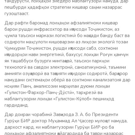
тандурустӣ, лоиҳаҳои зиёдеро маблағгузорӣ намуда, дар
пешбурди ҳадафҳои стратегии кишвар саҳми назаррас
гузоштааст.
Дар рафти баромад лоиҳаҳои афзалиятноки кишвар
барои рушди инфрасохтор ва иқтисоди Тоҷикистон, аз
ҷумла таъсиси маркази логистикӣ бо мақсади банду баст ва
содироти маҳсулоти кишоварзии аз лиҳози экологӣ тозаи
Ҷумҳурии Тоҷикистон, рушди иқтисоди сабз, сохтмони
иқтидорҳои нави энергетикӣ, бахусус лоиҳаи Роғун ҳамчун
як ташаббуси бузурги минтақавӣ, таъсиси паркҳои
технологӣ ва савдои электронӣ, саноатикунонӣ, таъмини
амнияти озуқаворӣ ва тақвияти иқтидори содиротӣ, барқарор
намудани системаҳои обёрӣ ва сохтмони канализатсия дар
ноҳияи Панҷ, амалисозии марҳилаи дуюми лоиҳаи
«Гулистон-Фархор-Панҷ-Дӯстӣ», тарҳрезӣ ва
маблағгузории лоиҳаи «Гулистон-Кӯлоб» пешниҳод
гардиданд.
Дар доираи чорабинӣ Завқизода З. А. бо Президенти
Гурӯҳи БИР доктор Муҳаммад Ал Ҷассер мулоқот намуда,
дархост кард, ки маблағгузории Гурӯҳи БИР-ро ба
лоиҳаҳои афзалиятноки қайдгардида ба таври назаррас