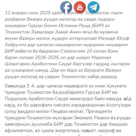
12 январи соли 2025 ҳайати расмии Тоҷикистон таҳти
роҳбарии Вазири рушди иқтисод ва савдо, мудири
кишварии Гурӯҳи Бонки Исломии Рушд (БИР) аз
Тоҷикистон Завқизода Завқӣ Амин якҷо бо муовини
якуми Вазири молия, мудири алтернативӣ Маҷидӣ Юсуф
Хайрулло дар ҷаласаи машваратии мудирони кишварии
БИР вобаста ба баррасии Стратегияи 10-солаи Бонк
барои солҳои 2026-2035, ки дар шаҳри Мадинаи
Шоҳигарии Арабистони Саудӣ баргузор гардид, иштирок
ва суханронӣ намуд. Дар ин бора аз Вазорати Вазири
рушди иқтисод ва савдои Тоҷикистон хабар доданд.
Завқизода З. А. дар ҷаласаи машваратӣ аз номи Ҳукумати
Ҷумҳурии Тоҷикистон ба роҳбарияти Гурӯҳи БИР ва
Подшоҳии Арабистони Саудӣ минатдорӣ баён намуда, қайд
кард, ки бо шарофати сиёсати хирадмандонаи Асосгузори
сулҳу ваҳдати миллӣ-Пешвои миллат, Президенти
Ҷумҳурии Тоҷикистон муҳтарам Эмомалӣ Раҳмон ва рушди
ҳамкориҳои дуҷониба БИР дар Тоҷикистон дар бахшҳои
афзалиятнок, аз ҷумла энергетика, нақлиёт, маориф ва