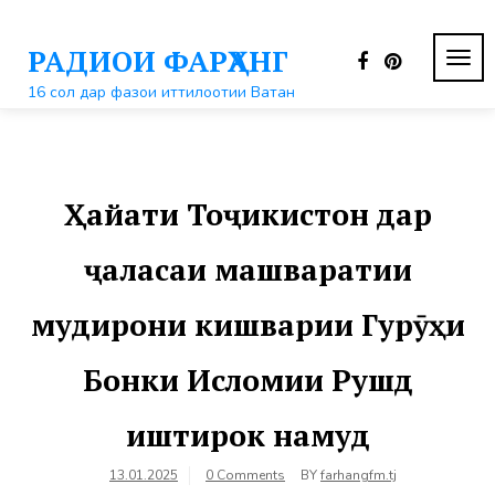
Перейти
к
РАДИОИ ФАРҲАНГ
контенту
ПЕР
НАВ
16 сол дар фазои иттилоотии Ватан
Ҳайати Тоҷикистон дар
ҷаласаи машваратии
мудирони кишварии Гурӯҳи
Бонки Исломии Рушд
иштирок намуд
13.01.2025
0 Comments
BY
farhangfm.tj