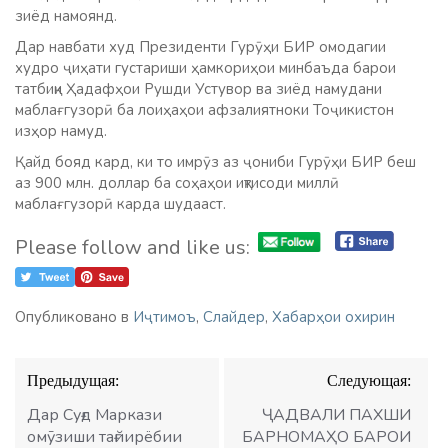
зиёд намоянд.
Дар навбати худ Президенти Гурӯҳи БИР омодагии
худро ҷиҳати густариши ҳамкориҳои минбаъда барои
татбиқи Ҳадафҳои Рушди Устувор ва зиёд намудани
маблағгузорӣ ба лоиҳаҳои афзалиятноки Тоҷикистон
изҳор намуд.
Қайд бояд кард, ки то имрӯз аз ҷониби Гурӯҳи БИР беш
аз 900 млн. доллар ба соҳаҳои иқтисоди миллӣ
маблағгузорӣ карда шудааст.
Please follow and like us:
Опубликовано в
Иҷтимоъ
,
Слайдер
,
Хабарҳои охирин
Навигация
Предыдущая:
Следующая:
по
записям
Дар Суғд Маркази
ҶАДВАЛИ ПАХШИ
омӯзиши тағйирёбии
БАРНОМАҲО БАРОИ