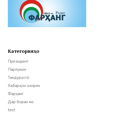
Категорияҳо
Президент
Парлумон
Тандурустӣ
Хабарҳои охирин
Фарҳанг
Дар бораи мо
test