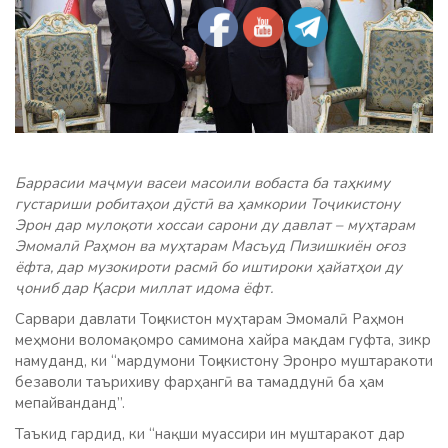
Баррасии маҷмуи васеи масоили вобаста ба таҳкиму
густариши робитаҳои дӯстӣ ва ҳамкории Тоҷикистону
Эрон дар мулоқоти хоссаи сарони ду давлат – муҳтарам
Эмомалӣ Раҳмон ва муҳтарам Масъуд Пизишкиён оғоз
ёфта, дар музокироти расмӣ бо иштироки ҳайатҳои ду
ҷониб дар Қасри миллат идома ёфт.
Сарвари давлати Тоҷикистон муҳтарам Эмомалӣ Раҳмон
меҳмони воломақомро самимона хайра мақдам гуфта, зикр
намуданд, ки “мардумони Тоҷикистону Эронро муштаракоти
безаволи таърихиву фарҳангӣ ва тамаддунӣ ба ҳам
мепайванданд”.
Таъкид гардид, ки “нақши муассири ин муштаракот дар