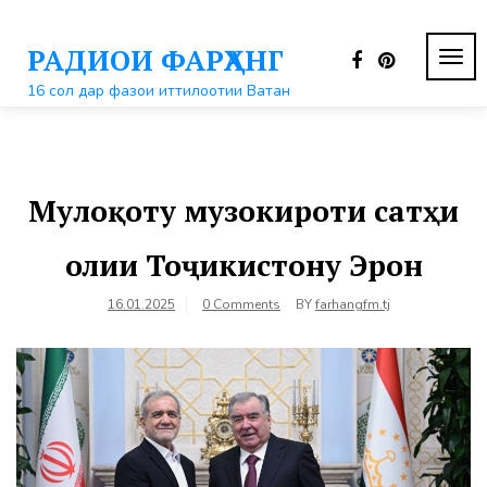
Перейти
к
РАДИОИ ФАРҲАНГ
контенту
ПЕР
НАВ
16 сол дар фазои иттилоотии Ватан
Мулоқоту музокироти сатҳи
олии Тоҷикистону Эрон
16.01.2025
0 Comments
BY
farhangfm.tj