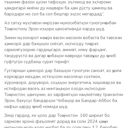
таҳкими фазои ҳусни тафоҳум, эътимод ва эҳтироми
ҳамдигарӣ миёни ду кишвари ба ҳам дӯсту ҳамкеш ва
бародари мо сол ба сол бештар эҳсос мегардад”.
Аз сатҳу муҳтавои имрӯзаи муносибатҳои гуногунҷанбаи
Тоҷикистону Эрон изҳори қаноатмандӣ карда шуд.
Зимни музокирот маҷмӯи васеи масоили вобаста ба тавсеаи
ҳамкорӣ дар бахшҳои сиёсат, иқтисоду тиҷорат,
сармоягузорию гардишгарӣ, амният, илму фарҳанг,
тандурустӣ ва дигар ҷанбаҳои мавриди таваҷҷуҳи ду ҷониб
гуфтугӯи судбахш сурат гирифт.
Густариши ҳамкорӣ дар бахшҳои гуногуни саноат, аз ҷумла
коркарди маъдан, истеҳсоли масолеҳи сохтмон,
хӯрокворӣ, доруворӣ, соҳаҳои энергетика, кишоварзӣ ва
истифодаи васеъ аз минтақаҳои озоди иқтисодии
Тоҷикистон, ҳамчунин, аз зарфиятҳои нақлиётиву транзитии
Эрон, бахусус бандарҳои Чобаҳор ва Бандар-Аббос ба
нафъи ҳарду ҷониб номида шуд.
Зикр гардид, ки ҳоло дар Тоҷикистон 160 ширкат бо
сармояи эронӣ фаъолият дорад ва соли 2024 ҳаҷми
интиқоли молу коло нисбат ба ду соли пеш 3,2 баробар