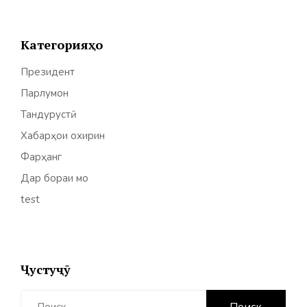
Категорияҳо
Президент
Парлумон
Тандурустӣ
Хабарҳои охирин
Фарҳанг
Дар бораи мо
test
Ҷустуҷӯ
Найти: