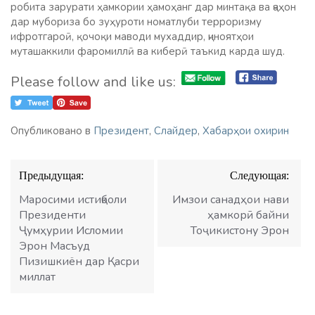
робита зарурати ҳамкории ҳамоҳанг дар минтақа ва ҷаҳон
дар мубориза бо зуҳуроти номатлуби терроризму
ифротгароӣ, қочоқи маводи мухаддир, ҷиноятҳои
муташаккили фаромиллӣ ва киберӣ таъкид карда шуд.
Please follow and like us:
Опубликовано в
Президент
,
Слайдер
,
Хабарҳои охирин
Навигация
Предыдущая:
Следующая:
по
записям
Маросими истиқболи
Имзои санадҳои нави
Президенти
ҳамкорӣ байни
Ҷумҳурии Исломии
Тоҷикистону Эрон
Эрон Масъуд
Пизишкиён дар Қасри
миллат