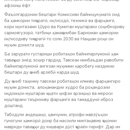
афзоиш ёфт.
Фаъолгардонии бештари Комиссияи байниҳукуматӣ оид
ба ҳамкории тиҷоратӣ, иқтисодӣ, техникӣ ва фарҳангӣ,
кори мунтазами Шуро ва Кумитаи муштараки соҳибкориву
сармоягузорӣ, татбиқи ҳамаҷонибаи Барномаи ҳамкории
иқтисодиву тиҷоратӣ то соли 2030 ва Нақшаи роҳи он
муҳим дониста шуд.
Ба зарурати густариши робитаҳои байнипарлумонӣ ҳам
таваҷҷуҳи зиёд зоҳир гардид. Тавсеаи минбаъдаи равобити
байнипарлумонӣ ангезаи муҳимми қаробату наздикии
бештари ду ҷониб арзёбӣ карда шуд.
Ду ҷониб таҳкиму тавсеаи робитаҳои илмиву фарҳангиро
муҳим дониста, алоқамандии худро ба роҳандозии
иқдомҳои муштарак ҷиҳати ҳифзи арзишҳо ва мероси
муштараки таърихиву фарҳангӣ ва тамаддунӣ иброз
доштанд.
Табодули андешаҳо, ҳамчунин, атрофи мавзӯъҳои
гуногуни ҳамкорӣ доир ба масоили минтақавию ҷаҳонии
мавриди таваҷҷуҳи ду кишвари дӯст ҷараён гирифт. Дар ин