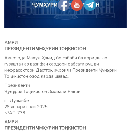
АМРИ
ПРЕЗИДЕНТИ ҶУМҲУРИИ ТОҶИКИСТОН
Амирзода Маҳмуд Ҳамид бо сабаби ба кори дигар
гузаштан аз вазифаи сардори раёсати рушди
инфрасохтори Дастгоҳи иҷроияи Президенти Ҷумҳурии
Тоҷикистон озод карда шавад.
Президенти
Ҷумҳурии Тоҷикистон Эмомалӣ Раҳмон
ш. Душанбе
29 январи соли 2025
№АП-738
АМРИ
ПРЕЗИДЕНТИ ҶУМҲУРИИ ТОҶИКИСТОН