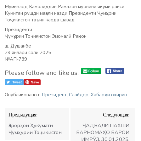
Муминзод Камолиддин Рамазон муовини якуми раиси
Кумитаи рушди маҳали назди Президенти Ҷумҳурии
Тоҷикистон таъин карда шавад.
Президенти
Ҷумҳурии Тоҷикистон Эмомалӣ Раҳмон
ш. Душанбе
29 январи соли 2025
№АП-739
Please follow and like us:
Опубликовано в
Президент
,
Слайдер
,
Хабарҳои охирин
Навигация
Предыдущая:
Следующая:
по
записям
Қарорҳои Ҳукумати
ҶАДВАЛИ ПАХШИ
Ҷумҳурии Тоҷикистон
БАРНОМАҲО БАРОИ
ИМРӮЗ, 30.01.2025.