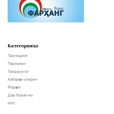
Категорияҳо
Президент
Парлумон
Тандурустӣ
Хабарҳои охирин
Фарҳанг
Дар бораи мо
test