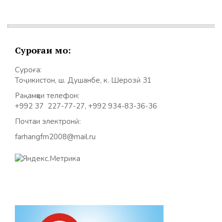
Суроғаи мо:
Суроға:
Тоҷикистон, ш. Душанбе, к. Шерозӣ 31
Рақамҳои телефон:
+992 37 227-77-27, +992 934-83-36-36
Почтаи электронӣ:
farhangfm2008@mail.ru