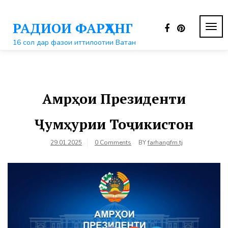
Перейти
к
РАДИОИ ФАРҲАНГ
контенту
ПЕР
НАВ
16 сол дар фазои иттилоотии Ватан
Амрҳои Президенти
Ҷумҳурии Тоҷикистон
29.01.2025
0 Comments
BY
farhangfm.tj