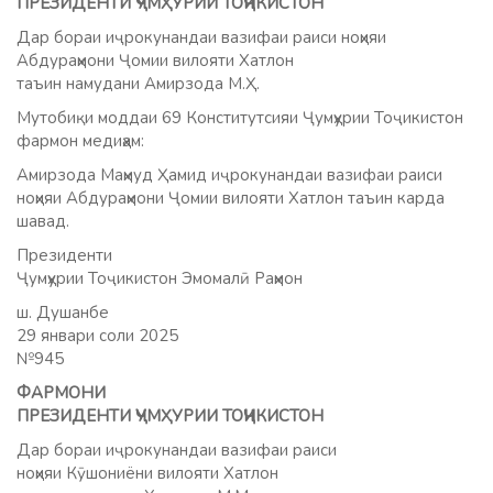
ПРЕЗИДЕНТИ ҶУМҲУРИИ ТОҶИКИСТОН
Дар бораи иҷрокунандаи вазифаи раиси ноҳияи
Абдураҳмони Ҷомии вилояти Хатлон
таъин намудани Амирзода М.Ҳ.
Мутобиқи моддаи 69 Конститутсияи Ҷумҳурии Тоҷикистон
фармон медиҳам:
Амирзода Маҳмуд Ҳамид иҷрокунандаи вазифаи раиси
ноҳияи Абдураҳмони Ҷомии вилояти Хатлон таъин карда
шавад.
Президенти
Ҷумҳурии Тоҷикистон Эмомалӣ Раҳмон
ш. Душанбе
29 январи соли 2025
№945
ФАРМОНИ
ПРЕЗИДЕНТИ ҶУМҲУРИИ ТОҶИКИСТОН
Дар бораи иҷрокунандаи вазифаи раиси
ноҳияи Кӯшониёни вилояти Хатлон