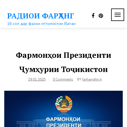
Перейти
к
РАДИОИ ФАРҲАНГ
контенту
ПЕР
НАВ
16 сол дар фазои иттилоотии Ватан
Фармонҳои Президенти
Ҷумҳурии Тоҷикистон
29.01.2025
0 Comments
BY
farhangfm.tj