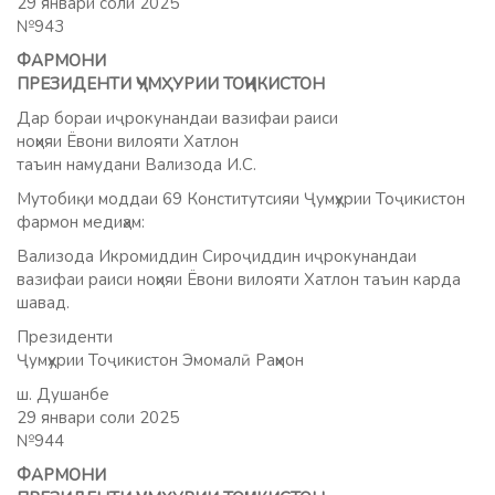
29 январи соли 2025
№943
ФАРМОНИ
ПРЕЗИДЕНТИ ҶУМҲУРИИ ТОҶИКИСТОН
Дар бораи иҷрокунандаи вазифаи раиси
ноҳияи Ёвони вилояти Хатлон
таъин намудани Вализода И.С.
Мутобиқи моддаи 69 Конститутсияи Ҷумҳурии Тоҷикистон
фармон медиҳам:
Вализода Икромиддин Сироҷиддин иҷрокунандаи
вазифаи раиси ноҳияи Ёвони вилояти Хатлон таъин карда
шавад.
Президенти
Ҷумҳурии Тоҷикистон Эмомалӣ Раҳмон
ш. Душанбе
29 январи соли 2025
№944
ФАРМОНИ