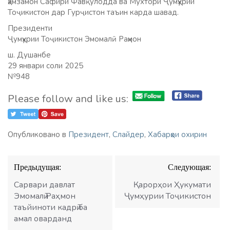
ҳамзамон Сафири Фавқулодда ва Мухтори Ҷумҳурии
Тоҷикистон дар Гурҷистон таъин карда шавад.
Президенти
Ҷумҳурии Тоҷикистон Эмомалӣ Раҳмон
ш. Душанбе
29 январи соли 2025
№948
Please follow and like us:
Опубликовано в
Президент
,
Слайдер
,
Хабарҳои охирин
Навигация
Предыдущая:
Следующая:
по
записям
Сарвари давлат
Қарорҳои Ҳукумати
Эмомалӣ Раҳмон
Ҷумҳурии Тоҷикистон
таъйиноти кадрӣ ба
амал оварданд