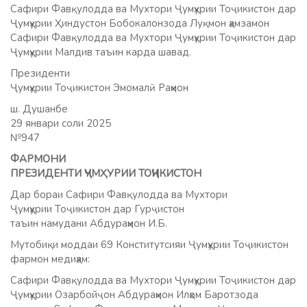
Сафири Фавқулодда ва Мухтори Ҷумҳурии Тоҷикистон дар
Ҷумҳурии Ҳиндустон Бобокалонзода Луқмон ҳамзамон
Сафири Фавқулодда ва Мухтори Ҷумҳурии Тоҷикистон дар
Ҷумҳурии Малдив таъин карда шавад.
Президенти
Ҷумҳурии Тоҷикистон Эмомалӣ Раҳмон
ш. Душанбе
29 январи соли 2025
№947
ФАРМОНИ
ПРЕЗИДЕНТИ ҶУМҲУРИИ ТОҶИКИСТОН
Дар бораи Сафири Фавқулодда ва Мухтори
Ҷумҳурии Тоҷикистон дар Гурҷистон
таъин намудани Абдураҳмон И.Б.
Мутобиқи моддаи 69 Конститутсияи Ҷумҳурии Тоҷикистон
фармон медиҳам:
Сафири Фавқулодда ва Мухтори Ҷумҳурии Тоҷикистон дар
Ҷумҳурии Озарбойҷон Абдураҳмон Илҳом Баротзода