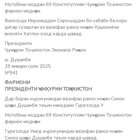
Мутобиқи моддаи 69 Конститутсияи Ҷумҳурии Тоҷикистон
фармон медиҳам:
Вализода Икромиддин Сироҷиддин бо сабаби ба кори
дигар гузаштан аз вазифаи раиси ноҳияи Кӯшониёни
вилояти Хатлон озод карда шавад.
Президенти
Ҷумҳурии Тоҷикистон Эмомалӣ Раҳмон
ш. Душанбе
29 январи соли 2025
№941
ФАРМОНИ
ПРЕЗИДЕНТИ ҶУМҲУРИИ ТОҶИКИСТОН
Дар бораи иҷрокунандаи вазифаи раиси ноҳияи Синои
шаҳри Душанбе таъин намудани Гуреззода У.
Мутобиқи моддаи 69 Конститутсияи Ҷумҳурии Тоҷикистон
фармон медиҳам:
Гуреззода Умед иҷрокунандаи вазифаи раиси ноҳияи
Синои шаҳри Душанбе таъин карда шавад.