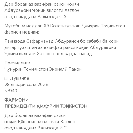
Дар бораи аз вазифаи раиси ноҳияи
Абдураҳмони Ҷомии вилояти Хатлон
озод намудани Раҳимзода С.А.
Мутобиқи моддаи 69 Конститутсияи Ҷумҳурии Тоҷикистон
фармон медиҳам:
Раҳимзода Сафармаҳмад Абдураҳмон бо сабаби ба кори
дигар гузаштан аз вазифаи раиси ноҳияи Абдураҳмони
Ҷомии вилояти Хатлон озод карда шавад.
Президенти
Ҷумҳурии Тоҷикистон Эмомалӣ Раҳмон
ш. Душанбе
29 январи соли 2025
№940
ФАРМОНИ
ПРЕЗИДЕНТИ ҶУМҲУРИИ ТОҶИКИСТОН
Дар бораи аз вазифаи раиси
ноҳияи Кӯшониёни вилояти Хатлон
озод намудани Вализода И.С.