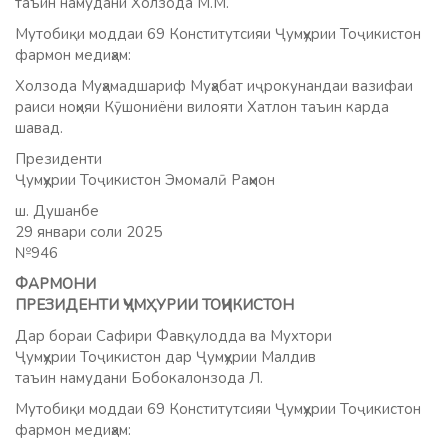
таъин намудани Холзода М.М.
Мутобиқи моддаи 69 Конститутсияи Ҷумҳурии Тоҷикистон
фармон медиҳам:
Холзода Муҳамадшариф Муҳабат иҷрокунандаи вазифаи
раиси ноҳияи Кӯшониёни вилояти Хатлон таъин карда
шавад.
Президенти
Ҷумҳурии Тоҷикистон Эмомалӣ Раҳмон
ш. Душанбе
29 январи соли 2025
№946
ФАРМОНИ
ПРЕЗИДЕНТИ ҶУМҲУРИИ ТОҶИКИСТОН
Дар бораи Сафири Фавқулодда ва Мухтори
Ҷумҳурии Тоҷикистон дар Ҷумҳурии Малдив
таъин намудани Бобокалонзода Л.
Мутобиқи моддаи 69 Конститутсияи Ҷумҳурии Тоҷикистон
фармон медиҳам: