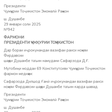
Президенти
Ҷумҳурии Тоҷикистон Эмомалӣ Раҳмон
ш. Душанбе
29 январи соли 2025
№942
ФАРМОНИ
ПРЕЗИДЕНТИ ҶУМҲУРИИ ТОҶИКИСТОН
Дар бораи иҷрокунандаи вазифаи раиси ноҳияи
Фирдавсии
шаҳри Душанбе таъин намудани Сафарзода Д.Ғ.
Мутобиқи моддаи 69 Конститутсияи Ҷумҳурии Тоҷикистон
фармон медиҳам:
Сафарзода Дилшод Ғанӣ иҷрокунандаи вазифаи раиси
ноҳияи Фирдавсии шаҳри Душанбе таъин карда шавад.
Президенти
Ҷумҳурии Тоҷикистон Эмомалӣ Раҳмон
ш. Душанбе