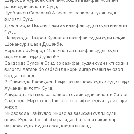
Шерзода Ҷӯрабек Сангинмурод аз вазифаи муовини
раиси суди вилояти Суғд,
Қурбониён Сафаралӣ Алихон аз вазифаи судяи суди
вилояти Суғд,
Давлатзода Исмоил Раҳим аз вазифаи судяи суди вилояти
Суғд,
Назарзода Даврон Қувват аз вазифаи судяи суди ноҳияи
Шоҳмансури шаҳри Душанбе,
Баротзода Зумрад Маҳрамиён аз вазифаи судяи суди
иқтисодии шаҳри Душанбе,
Саидзода Зулфия Саид аз вазифаи судяи суди иқтисодии
вилояти Хатлон бо сабаби ба кори дигар гузаштан озод
карда шаванд.
2. Олимзода Рафиқҷон Раҳмат аз вазифаи судяи суди шаҳри
Хуҷанди вилояти Суғд,
Ашурзода Алишер аз вазифаи судяи суди вилояти Хатлон,
Саидзода Мирзохон Давлат аз вазифаи судяи суди шаҳри
Ҳисор,
Мирзозода Файзулло Мирзо аз вазифаи судяи суди
ноҳияи Рӯдакӣ бо сабаби расидан ба синни ниҳоии дар
вазифаи судя будан озод карда шаванд.