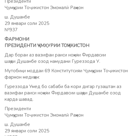
Президенти
Ҷумҳурии Тоҷикистон Эмомалӣ Раҳмон
ш. Душанбе
29 январи соли 2025
№937
ФАРМОНИ
ПРЕЗИДЕНТИ ҶУМҲУРИИ ТОҶИКИСТОН
Дар бораи аз вазифаи раиси ноҳияи Фирдавсии
шаҳри Душанбе озод намудани Гуреззода У.
Мутобиқи моддаи 69 Конститутсияи Ҷумҳурии Тоҷикистон
фармон медиҳам:
Гуреззода Умед бо сабаби ба кори дигар гузаштан аз
вазифаи раиси ноҳияи Фирдавсии шаҳри Душанбе озод
карда шавад.
Президенти
Ҷумҳурии Тоҷикистон Эмомалӣ Раҳмон
ш. Душанбе
29 январи соли 2025