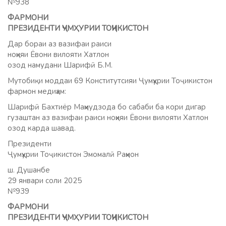
№938
ФАРМОНИ
ПРЕЗИДЕНТИ ҶУМҲУРИИ ТОҶИКИСТОН
Дар бораи аз вазифаи раиси
ноҳияи Ёвони вилояти Хатлон
озод намудани Шарифӣ Б.М.
Мутобиқи моддаи 69 Конститутсияи Ҷумҳурии Тоҷикистон
фармон медиҳам:
Шарифӣ Бахтиёр Маҳмудзода бо сабаби ба кори дигар
гузаштан аз вазифаи раиси ноҳияи Ёвони вилояти Хатлон
озод карда шавад.
Президенти
Ҷумҳурии Тоҷикистон Эмомалӣ Раҳмон
ш. Душанбе
29 январи соли 2025
№939
ФАРМОНИ
ПРЕЗИДЕНТИ ҶУМҲУРИИ ТОҶИКИСТОН