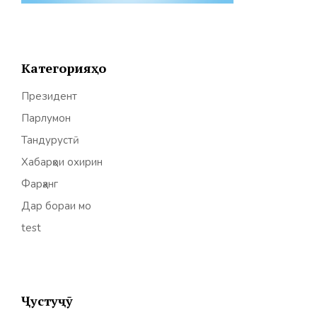
Категорияҳо
Президент
Парлумон
Тандурустӣ
Хабарҳои охирин
Фарҳанг
Дар бораи мо
test
Ҷустуҷӯ