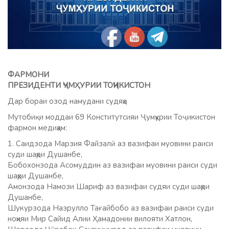
ФАРМОНИ
ПРЕЗИДЕНТИ ҶУМҲУРИИ ТОҶИКИСТОН
Дар бораи озод намудани судяҳо
Мутобиқи моддаи 69 Конститутсияи Ҷумҳурии Тоҷикистон
фармон медиҳам:
1. Саидзода Марзия Файзалӣ аз вазифаи муовини раиси
суди шаҳри Душанбе,
Бобохонзода Асомуддин аз вазифаи муовини раиси суди
шаҳри Душанбе,
Амонзода Намози Шариф аз вазифаи судяи суди шаҳри
Душанбе,
Шукурзода Назрулло Тағайбобо аз вазифаи раиси суди
ноҳияи Мир Сайид Алии Ҳамадонии вилояти Хатлон,