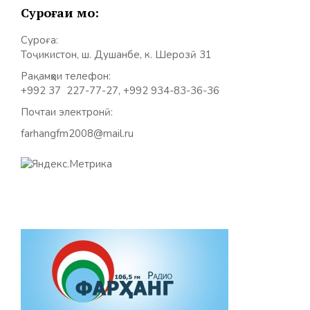
Суроғаи мо:
Суроға:
Тоҷикистон, ш. Душанбе, к. Шерозӣ 31
Рақамҳои телефон:
+992 37 227-77-27, +992 934-83-36-36
Почтаи электронӣ:
farhangfm2008@mail.ru