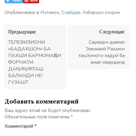
Опубликовано в
Иҷтимоъ
,
Слайдер
,
Хабарҳои охирин
Навигация
Предыдущая:
Следующая:
по
записям
ТЕЛЕВИЗИОНИ
Сарвари давлат
«БАДАХШОН» БА
Эмомалӣ Раҳмон
ПАХШИ БАРНОМАҲОИ
таъйиноти кадрӣ ба
ФОРМАТИ
амал оварданд
ДАҚИҚИЯТАШ
БАЛАНДИ HD
ГУЗАШТ
Добавить комментарий
Ваш адрес email не будет опубликован.
Обязательные поля помечены
*
Комментарий
*