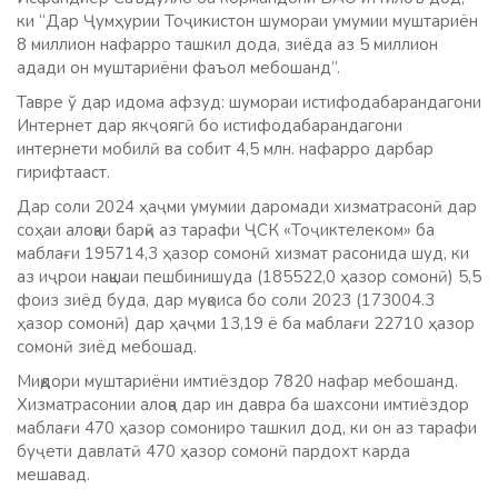
ки “Дар Ҷумҳурии Тоҷикистон шумораи умумии муштариён
8 миллион нафарро ташкил дода, зиёда аз 5 миллион
адади он муштариёни фаъол мебошанд”.
Тавре ў дар идома афзуд: шумораи истифодабарандагони
Интернет дар якҷоягӣ бо истифодабарандагони
интернети мобилӣ ва собит 4,5 млн. нафарро дарбар
гирифтааст.
Дар соли 2024 ҳаҷми умумии даромади хизматрасонӣ дар
соҳаи алоқаи барқӣ аз тарафи ҶСК «Тоҷиктелеком» ба
маблағи 195714,3 ҳазор сомонӣ хизмат расонида шуд, ки
аз иҷрои нақшаи пешбинишуда (185522,0 ҳазор сомонӣ) 5,5
фоиз зиёд буда, дар муқоиса бо соли 2023 (173004.3
ҳазор сомонӣ) дар ҳаҷми 13,19 ё ба маблағи 22710 ҳазор
сомонӣ зиёд мебошад.
Миқдори муштариёни имтиёздор 7820 нафар мебошанд.
Хизматрасонии алоқа дар ин давра ба шахсони имтиёздор
маблағи 470 ҳазор сомониро ташкил дод, ки он аз тарафи
буҷети давлатӣ 470 ҳазор сомонӣ пардохт карда
мешавад.