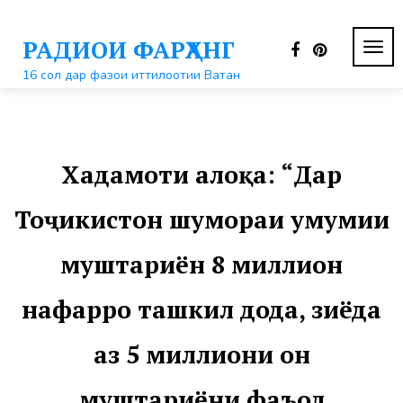
Перейти
к
РАДИОИ ФАРҲАНГ
контенту
ПЕР
НАВ
16 сол дар фазои иттилоотии Ватан
Хадамоти алоқа: “Дар
Тоҷикистон шумораи умумии
муштариён 8 миллион
нафарро ташкил дода, зиёда
аз 5 миллиони он
муштариёни фаъол