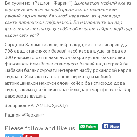
Ба суоли мо: (Радиои “Фаранг”)
Ширкат
ҳ
ои
мобил
ӣ
яке
аз
воридкунандагон
ва
корбарони
аслии
технологияи
ра
қ
ам
ӣ
дар
кишвар
ба
ҳ
исоб
мераванд
,
аз
ҷ
умла
дар
самти
пардохт
ҳ
ои
ғ
айрина
қ
д
ӣ
.
Бо
назардошти
ин
дар
фаъоли
яти ширкат
ҳ
о
ҳ
исоббаробаркунии
ғ
айрина
қ
д
ӣ
дар
кадом
сат
ҳ
аст
?
Сардори Хадамоти алоқа зикр намуд, ки соли сипаришуда
798 адад стансияҳои базавӣ насб карда шуда, зиёда аз
300 километр хатти нахи нурӣ баҳри вусъат бахшидани
фаъолияти бемайлони стансияҳои базавӣ ва дастрасӣ ба
шабакаи баландсуръати интернет насбу роҳандозӣ карда
шудааст. Хамзамон аз тарафи ширкатҳои мобилӣ
автомашинаҳои махсуси алоқаи сайёр ба истифода дода
шуда, замимаҳои бонкинги мобилӣ дар смартфонҳо ба кор
дароварда шуданд.
Зеваршоҳ УКТАМШОҲЗОДА
Радиои «Фарҳанг»
Please follow and like us: