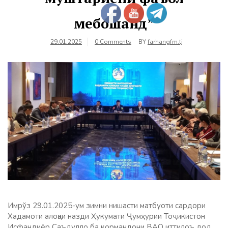
мебошанд”
29.01.2025
0 Comments
BY
farhangfm.tj
Имрўз 29.01.2025-ум зимни нишасти матбуоти сардори
Хадамоти алоқаи назди Ҳукумати Ҷумҳурии Тоҷикистон
Исфандиёр Саъдулло ба кормандони ВАО иттилоъ дод,