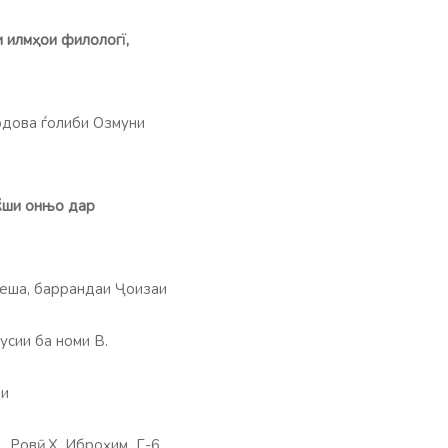
 илм
ҳ
ои филологї,
одова ѓолиби Озмуни
аќши онњо дар
еша, баррандаи Ҷоизаи
ии ба номи В.
фи
Ровӣ: Х. Иброҳим Г-6