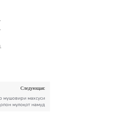
.
.
.
Следующая:
о мушовири махсуси
опон мулоқот намуд