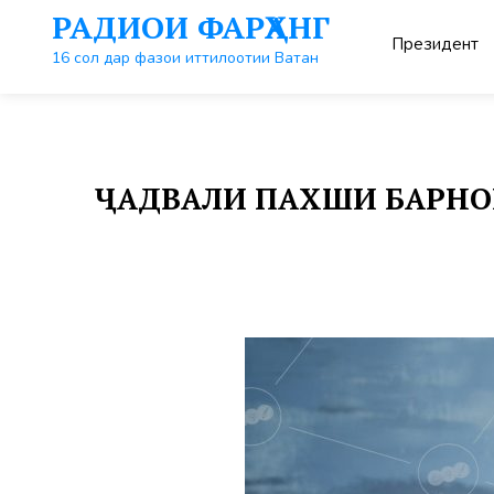
Перейти
РАДИОИ ФАРҲАНГ
к
Президент
контенту
16 сол дар фазои иттилоотии Ватан
ҶАДВАЛИ ПАХШИ БАРНОМАҲ