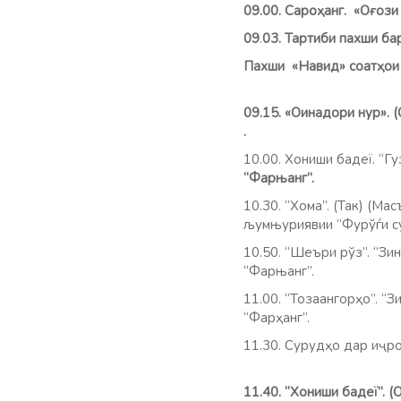
09.00. Саро
ҳ
анг. «О
ғ
ози
09
.
03. Тартиби пахши ба
Пахши «Навид»
соат
ҳ
ои
09.15. «Оинадори нур». 
.
10.00.
Хониши бадеї. “Гу
“Фарња
10.30. “Хома”. (Так) (Мас
љумњуриявии “Фурўѓи су
10.50. “Шеъри рўз”. “Зи
“Фарњанг”.
11.00. “Тозаангорҳо”. “З
“Фарҳанг”.
11.30. Сурудҳо дар иҷр
11.40. “Хониши бадеї”. 