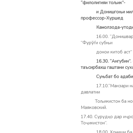
“филолигияи тољик”-
и Донишгоњи миллии Т
профессор-Хуршед
Камолзода-утоди 
16.00. “Донишвар
“Фурўѓи субњи
донои китоб аст” да
16.30.
“Ангубин”.
таъсирбахш гаштани суха
Суњбат бо адаб
17.10.“Манзари назар”
давлатии
Тољикистон ба номи Рў
Маяковский.
17.40. Сурудҳо дар иҷр
Тоҷикистон
18.00. Хониши бадеӣ”. 