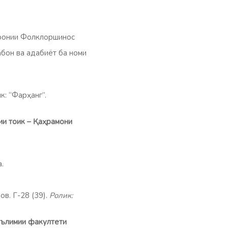
аронии Фолклоршинос
он ва адабиёт ба номи
к: “Фарҳанг”.
ии то
ик –
Қаҳрамони
.
в. Г-28 (39).
Ролик:
таълимии факултети