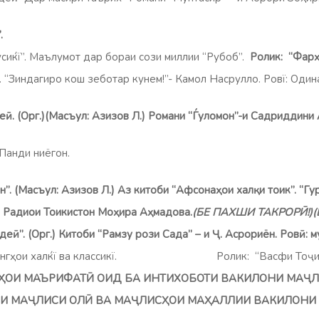
”.
”. Маълумот дар бораи сози миллии “Рубоб”.
Ролик: “Фар
ндагиро кош зеботар кунем!”- Камол Насрулло. Ровї: Одина
е
ӣ
.
(Орг.)(Масъул: Азизов Л.) Романи “Ѓуломон”-и Садриддини
он. Панди ниёгон.
Роли
н”. (Масъул: Азизов Л.) Аз китоби “Афсона
ҳ
ои хал
қ
и то
ик”. “
Гу
Радиои То
и
кистон Мо
ҳ
ира
А
ҳ
мадова
.
(БЕ ПАХШИ ТАКРОР
Ӣ
!
де
ӣ”. (Орг.) Китоби “Рамзу рози Сада” – и Ҷ. Асрориён. Ровӣ: 
нгҳои халќї ва классикї. Ролик: “Васфи Тоҷики
Ҳ
ОИ
МАЪРИФАТ
Ӣ
ОИД
БА
ИНТИХОБОТИ
ВАКИЛОНИ
МА
Ҷ
Л
 МА
Ҷ
ЛИСИ
ОЛ
Ӣ
ВА
МА
Ҷ
ЛИС
Ҳ
ОИ
МА
Ҳ
АЛЛИИ
ВАКИЛОНИ