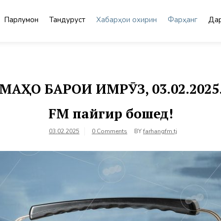
Парлумон
Тандурустӣ
Хабарҳои охирин
Фарҳанг
Дар
О БАРОИ ИМРӮЗ, 03.02.2025. 
FM пайгир бошед!
03.02.2025
0 Comments
BY
farhangfm.tj