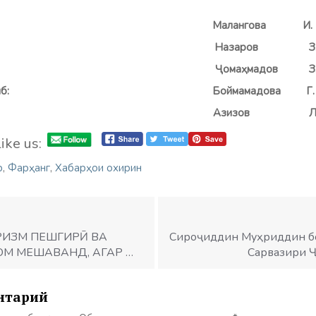
: Малангова И.
заров З
гардон:
Ҷ
ома
ҳ
мадов
З
тартиб: Боймамадова
Г.
:
Азизов
Л
ike us:
р
,
Фарҳанг
,
Хабарҳои охирин
РИЗМ ПЕШГИРӢ ВА
Сироҷиддин Муҳриддин б
ОМ МЕШАВАНД, АГАР …
Сарвазири Ҷ
нтарий