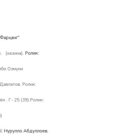
“Фар
ҳ
анг”
. (хазина).
Ролик:
иби Озмуни
Давлатов. Ролик:
 . Г- 25 (39).Ролик:
)
вї: Нурулло Абдуллоев.