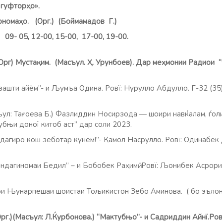
 гуфтор
ҳ
о».
рнома
ҳ
о. (Орг.) (Боймамадов Г.)
 09- 05, 12-00, 15-00, 17-00, 19-00.
(Орг) Муста
қ
им
. (
Масъул
.
Ҳ
. Урунбоев)
.
Дар
ме
ҳ
монии
Радиои
зашти айём”- и Љумъа Одина. Ровї: Нурулло Абдулло. Г-32 (35)
нг”.
ъул: Тағоева Б.)
Фазлиддин Носирзода — шоири навќалам, ѓол
бњи доної китоб аст” дар соли 2023.
ндагиро кош зеботар кунем!”- Камол Насрулло. Ровї: Одинабек 
индагиномаи Бедил” – и Бобобек Раҳимӣ. Ровї: Љонибек Асрориён
ои Њунарпешаи шоистаи Тољикистон Зебо Аминова. ( бо эълон
(Орг.)(Масъул: Л.Ќурбонова.) “Мактубњо”- и Садриддин Айнї.Ро