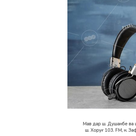
Мав
дар ш. Душанбе ва 
ш. Хору
ғ
103. FM, н. 