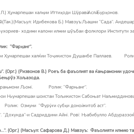
ов Л.) Ҳунарпешаи халқии Иттиҳоди Шӯравӣ Аслӣ Бурҳонов.
ӣ”.(Так.)(Масъул: Идибекова Б.) Мавзуъ:Љашни “Сада”. Андеш
ориев- ходими калони илмии шўъбаи фолклори Институти заб
лик
:
“Фар
ҳ
анг”
.
ҷрои Ҳунарпешаи халќии Тоҷикистон Душанбе Паллаев.
Роли
ш
”. (Орг.) (Ризвонов В.) Ро
еъ
ба
фаъолият ва ќањрамонии
удоч
Бењрўз Хољазода.
Абдурањмони Љомї. Ролик: “Фарњанг”.
рои Њунарпешаи шоистаи Тољикистон Сабоњат Наљмиддинова
Ролик: Озмуни “Фурӯғи субҳи доноӣ китоб аст”.
 “Дохунда”-и Садриддини Айнї. Ровї: Њабибулло Абдураззоќо
о…”. (Орг.) (Масъул: Сафарова Д.) Мавзуъ: Фаъолияти илмию 