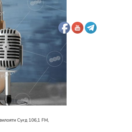
 вилояти Су
ғ
д 106,1 FM,