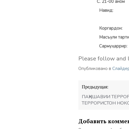
С. 21-00 ан
ом
Навид
На
Кор
Масъули 
Сарму
ҳ
аррир
Please follow and l
Опубликовано в
Слайде
Навигация
Предыдущая:
по
записям
ПАҲНШАВИИ ТЕРРО
ТЕРРОРИСТОН НОК
Добавить комме