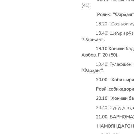
(41).
Р
олик: “Фар
ҳ
анг
18.20. “Созњои мусиќї
18.40. Шеъри рўз. “Зи
“Фарњанг”.
19.10.Хониши бад
Аюбов. Г-20 (50).
19.40. Гулафш
“Фар
ҳ
анг”.
20.00.
“Хоби шири
Ров
ӣ
: соби
қ
адори
20.10. “Хониши ба
20.40. Суруду оҳа
21.00.
БАРНОМА
НАМОЯНДАГОНИ