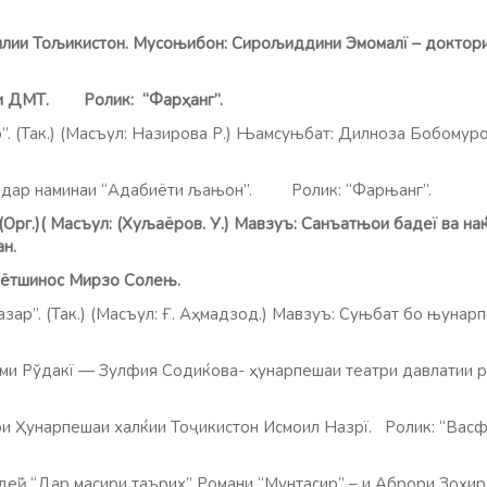
ољикистон. Мусоњибон: Сирољиддини Эмомалї – доктори
ДМТ. Ролик: “Фар
ҳ
анг”.
”. (Так.) (Масъул: Назирова Р.) Њамсуњбат: Дилноза Бобомур
р наминаи “Адабиёти љањон”. Ролик: “Фарњанг”.
 (Орг.)( Масъул: (Хуљаёров. У.) Мавзуъ: Санъатњои бадеї ва н
н.
иётшинос Мирзо Солењ.
. (Так.) (Масъул: Ғ. Аҳмадзод.) Мавзуъ: Суњбат бо њунарп
дакї — Зулфия Содиќова- ҳунарпешаи театри давлатии рус
ои Ҳунарпешаи халќии Тоҷикистон Исмоил Назрї. Ролик: “Вас
”.
“Дар масири таърих” Романи “Мунтасир” – и Аброри Зоҳир. 