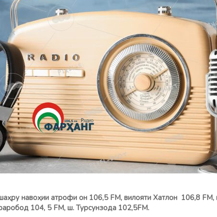
ша
ҳ
ру наво
ҳ
ии атрофи он 106,5 FM, вилояти Хатлон 106,8 FМ,
Зафаробод 104, 5 FM, ш. Турсунзода 102,5FM.