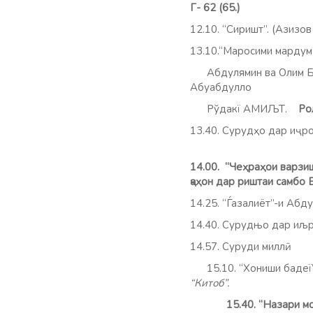
Г- 62 (65.)
12.10. “Сиришт”. (Азиз
13.10.“Маросими мардум
Абдулямин ва Олим Бух
Абуабдулло
Рўдакї АМИЉТ.
Ро
13.40. Сурудҳо дар и
14.00. “Че
ҳ
ра
ҳ
ои
варзи
ҷаҳон дар риштаи самбо
14.25. “Ѓазалиёт”-и 
14.40. Сурудњо дар иљ
14.57. Суруди миллӣ. 
15.10. “Хониши бадеї”.
“Китоб”.
15.40. “Назари м