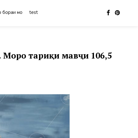
 бораи мо
test
Моро тариқи мавҷи 106,5