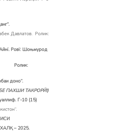
ҳ
анг”.
бек Давлатов. Ролик:
 Айнї. Ровї: Шоњмурод
к:
рбаи доно
”.
)(БЕ ПАХШИ ТАКРОР
Ӣ
!)
муаллиф. Г-10 (15)
стон”.
ИСИ
ХАЛ
Қ
–
2025.