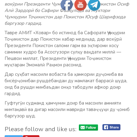
вохӯрии Президенти Ҷумҳурии Исломии Покистон Осиф
Алӣ Зардорӣ бо Сафири Фавқулода ва Мухтори
Ҷумҳурии Тоҷикистон дар Покистон Юсуф Шарифзода
баргузор гардид.
Тавре АМИТ «Ховар» бо истинод ба Сафорати Ҷумҳурии
Тоҷикистон дар Покистон хабар медиҳад, дар вохӯрӣ
Президенти Покистон саломи гарм ва эҳтироми хосу
самимии худро ба Асосгузори сулҳу ваҳдати миллӣ —
Пешвои миллат, Президенти Ҷумҳурии Тоҷикистон
муҳтарам Эмомалӣ Раҳмон расонид.
Дар суҳбат масоили вобаста ба ҳамкории дуҷониба ва
бисёрҷонибаи рушдёбандаи ду мамлакат баррасӣ шуда,
оид ба рушди минбаъдаи онҳо табодули афкор доир
гардид.
Гуфтугӯи судманд ҳамчунин доир ба масоили амнияти
минтақавӣ ва дигар масоили мавриди таваҷҷуҳи ду ҷониб
баргузор шуд.
Please follow and like us: