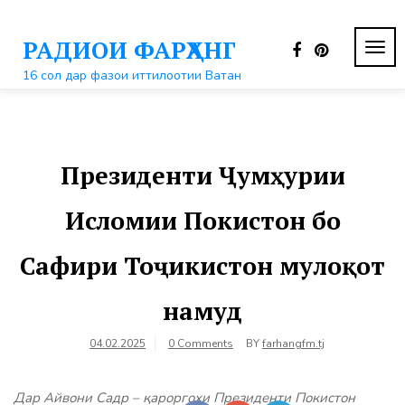
Перейти
к
РАДИОИ ФАРҲАНГ
контенту
ПЕР
НАВ
16 сол дар фазои иттилоотии Ватан
Президенти Ҷумҳурии
Исломии Покистон бо
Сафири Тоҷикистон мулоқот
намуд
04.02.2025
0 Comments
BY
farhangfm.tj
Дар Айвони Садр – қароргоҳи Президенти Покистон