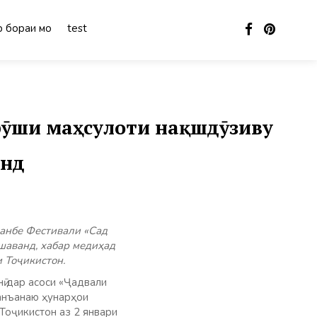
 бораи мо
test
рӯши маҳсулоти нақшдӯзиву
анд
анбе Фестивали «Сад
шаванд, хабар медиҳад
 Тоҷикистон.
ӣ дар асоси «Ҷадвали
 анъанаю ҳунарҳои
Тоҷикистон аз 2 январи