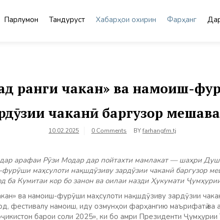
Парлумон
Тандурустӣ
Хабарҳои охирин
Фарҳанг
Дар
ад ранги чакан» ва намоиш-фу
рдӯзии чаканӣ баргузор мешав
10.02.2025
0 Comments
BY
farhangfm.tj
 дар арафаи Рӯзи Модар дар пойтахти мамлакат — шаҳри Душ
-фурӯши маҳсулоти нақшдӯзиву зардӯзии чаканӣ баргузор ме
д ба Кумитаи кор бо занон ва оилаи назди Ҳукумати Ҷумҳурии
акан» ва намоиш-фурӯши маҳсулоти нақшдӯзиву зардӯзии чакан
рд, фестивалу намоиш, иду озмунҳои фарҳангию маърифатӣ ва
оҷикистон барои соли 2025», ки бо амри Президенти Ҷумҳурии 