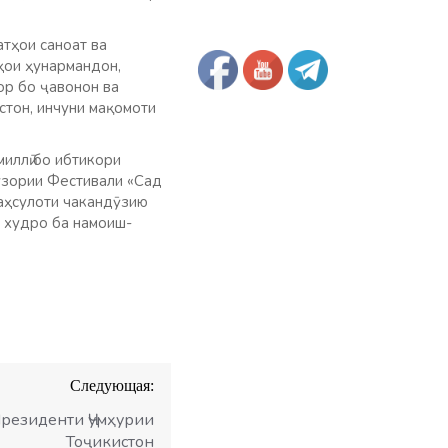
тҳои саноат ва
қҳои ҳунармандон,
кор бо ҷавонон ва
стон, инчуни мақомоти
миллӣ бо ибтикори
узории Фестивали «Сад
аҳсулоти чакандӯзию
и худро ба намоиш-
Следующая:
резиденти Ҷумҳурии
Тоҷикистон