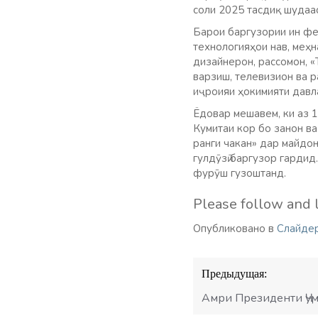
соли 2025 тасдиқ шудаа
Барои баргузории ин фе
технологияҳои нав, меҳн
дизайнерон, рассомон, «
варзиш, телевизион ва р
иҷроияи ҳокимияти давл
Ёдовар мешавем, ки аз 1
Кумитаи кор бо занон в
ранги чакан» дар майдо
гулдӯзӣ баргузор гардид
фурӯш гузоштанд.
Please follow and l
Опубликовано в
Слайде
Навигация
Предыдущая:
по
записям
Амри Президенти Ҷу