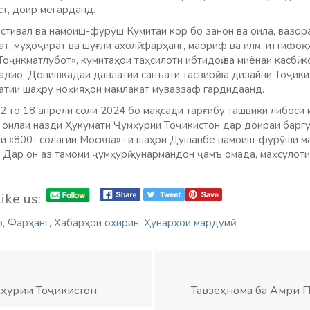
ст, доир мегарданд.
стивал ва намоиш-фурӯш Кумитаи кор бо занон ва оила, вазора
ат, муҳоҷират ва шуғли аҳолӣ, фарҳанг, маориф ва илм, иттифо
Тоҷикматлубот», кумитаҳои таҳсилоти ибтидоӣ ва миёнаи касбӣ, 
адио, Донишкадаи давлатии санъати тасвирӣ ва дизайни Тоҷики
атии шаҳру ноҳияҳои мамлакат муваззаф гардидаанд.
2 то 18 апрели соли 2024 бо мақсади тарғибу ташвиқи либоси 
а оилаи назди Ҳукумати Ҷумҳурии Тоҷикистон дар доираи барг
ни «800- солагии Москва»- и шаҳри Душанбе намоиш-фурӯши м
. Дар он аз тамоми ҷумҳурӣ ҳунармандон ҷамъ омада, маҳсулот
ike us:
р
,
Фарҳанг
,
Хабарҳои охирин
,
Ҳунарҳои мардумӣ
мҳурии Тоҷикистон
Тавзеҳнома ба Амри П