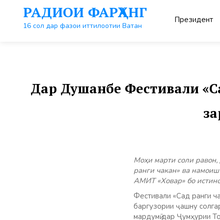
Перейти
РАДИОИ ФАРҲАНГ
к
Президент
контенту
16 сол дар фазои иттилоотии Ватан
Дар Душанбе Фестивали «С
за
Моҳи марти соли равон,
ранги чакан» ва намоиш
АМИТ «Ховар» бо истино
Фестивали «Сад ранги ч
баргузории ҷашну солга
мардумӣ дар Ҷумҳурии Т