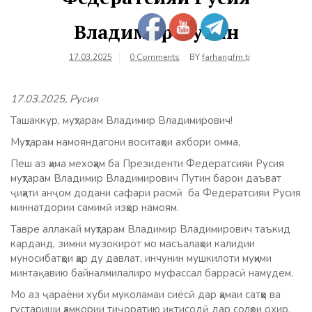
Владимир Путин
17.03.2025
0 Comments
BY
farhangfm.tj
17.03.2025, Русия
Ташаккур, муҳтарам Владимир Владимирович!
Муҳтарам намояндагони воситаҳои ахбори омма,
Пеш аз ҳама мехоҳам ба Президенти Федератсияи Русия
муҳтарам Владимир Владимирович Путин барои даъват
ҷиҳати анҷом додани сафари расмӣ ба Федератсияи Русия
миннатдории самимӣ изҳор намоям.
Тавре аллакай муҳтарам Владимир Владимирович таъкид
карданд, зимни музокирот мо масъалаҳои калидии
муносибатҳои ҳар ду давлат, инчунин мушкилоти муҳими
минтақавию байналмилалиро муфассал баррасӣ намудем.
Мо аз ҷараёни хуби муколамаи сиёсӣ дар ҳамаи сатҳҳо ва
густариши ҳамкории тиҷоратию иқтисодӣ дар солҳои охир,