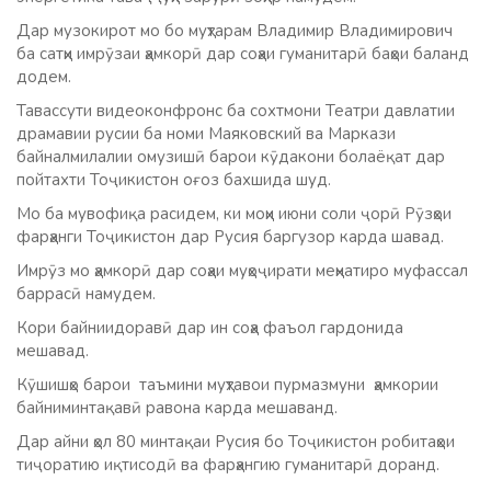
Дар музокирот мо бо муҳтарам Владимир Владимирович
ба сатҳи имрӯзаи ҳамкорӣ дар соҳаи гуманитарӣ баҳои баланд
додем.
Тавассути видеоконфронс ба сохтмони Театри давлатии
драмавии русии ба номи Маяковский ва Маркази
байналмилалии омузишӣ барои кӯдакони болаёқат дар
пойтахти Тоҷикистон оғоз бахшида шуд.
Мо ба мувофиқа расидем, ки моҳи июни соли ҷорӣ Рӯзҳои
фарҳанги Тоҷикистон дар Русия баргузор карда шавад.
Имрӯз мо ҳамкорӣ дар соҳаи муҳоҷирати меҳнатиро муфассал
баррасӣ намудем.
Кори байниидоравӣ дар ин соҳа фаъол гардонида
мешавад.
Кӯшишҳо барои таъмини муҳтавои пурмазмуни ҳамкории
байниминтақавӣ равона карда мешаванд.
Дар айни ҳол 80 минтақаи Русия бо Тоҷикистон робитаҳои
тиҷоратию иқтисодӣ ва фарҳангию гуманитарӣ доранд.