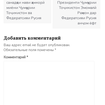
санадҳои нави ҳамкорӣ
Президенти Ҷумҳурии
миёни Ҷумҳурии
Тоҷикистон Эмомалӣ
Тоҷикистон ва
Раҳмон дар
Федератсияи Русия
Федератсияи Русия
анҷом ёфт
Добавить комментарий
Ваш адрес email не будет опубликован.
Обязательные поля помечены
*
Комментарий
*