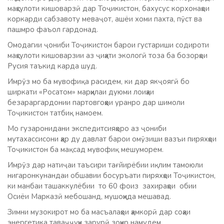
маҳсулоти кишоварзӣ дар Тоҷикистон, бахусус корхонаҳои
коркарди сабзавоту меваҷот, ашёи хоми пахта, пӯст ва
пашмро фаъол гардонад.
Омодагии ҷониби Тоҷикистон барои густариши содироти
маҳсулоти кишоварзии аз ҷиҳати экологӣ тоза ба бозорҳои
Русия таъкид карда шуд.
Имрӯз мо ба мувофиқа расидем, ки дар якҷоягӣ бо
ширкати «Росатом» марҳилаи дуюми лоиҳаи
безараргардонии партовгоҳҳои уранро дар шимоли
Тоҷикистон татбиқ намоем.
Мо гузаронидани экспедитсияҳоро аз ҷониби
мутахассисони ҳар ду давлат барои омӯзиши вазъи пиряхҳои
Тоҷикистон ба мақсад мувофиқ мешуморем.
Имрӯз дар натиҷаи таъсири тағйирёбии иқлим тамоюли
нигаронкунандаи обшавии босуръати пиряхҳои Тоҷикистон,
ки манбаи ташаккулёбии то 60 фоиз захираҳои обии
Осиёи Марказӣ мебошанд, мушоҳида мешавад.
Зимни музокирот мо ба масъалаҳои ҳамкорӣ дар соҳаи
энергетика таваҷҷуҳи зарурӣ зоҳир намудем.