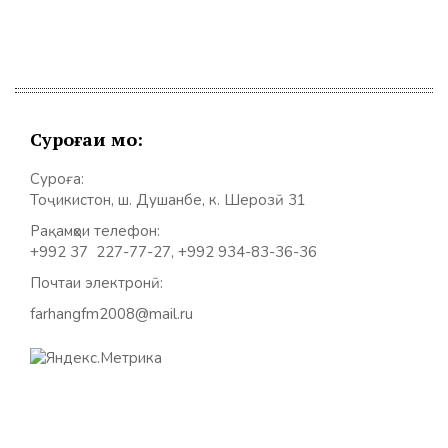
Суроғаи мо:
Суроға:
Тоҷикистон, ш. Душанбе, к. Шерозӣ 31
Рақамҳои телефон:
+992 37 227-77-27, +992 934-83-36-36
Почтаи электронӣ:
farhangfm2008@mail.ru