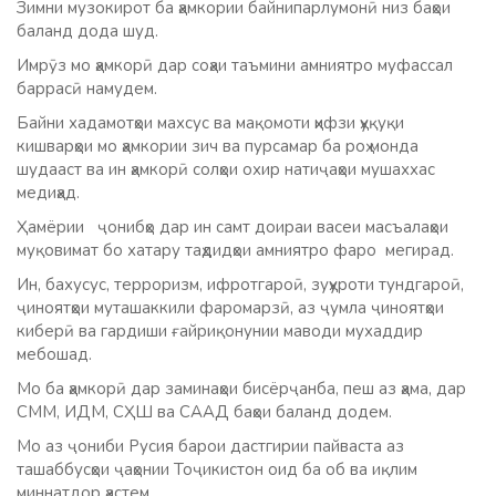
Зимни музокирот ба ҳамкории байнипарлумонӣ низ баҳои
баланд дода шуд.
Имрӯз мо ҳамкорӣ дар соҳаи таъмини амниятро муфассал
баррасӣ намудем.
Байни хадамотҳои махсус ва мақомоти ҳифзи ҳуқуқи
кишварҳои мо ҳамкории зич ва пурсамар ба роҳ монда
шудааст ва ин ҳамкорӣ солҳои охир натиҷаҳои мушаххас
медиҳад.
Ҳамёрии ҷонибҳо дар ин самт доираи васеи масъалаҳои
муқовимат бо хатару таҳдидҳои амниятро фаро мегирад.
Ин, бахусус, терроризм, ифротгароӣ, зуҳуроти тундгароӣ,
ҷиноятҳои муташаккили фаромарзӣ, аз ҷумла ҷиноятҳои
киберӣ ва гардиши ғайриқонунии маводи мухаддир
мебошад.
Мо ба ҳамкорӣ дар заминаҳои бисёрҷанба, пеш аз ҳама, дар
СММ, ИДМ, СҲШ ва СААД баҳои баланд додем.
Мо аз ҷониби Русия барои дастгирии пайваста аз
ташаббусҳои ҷаҳонии Тоҷикистон оид ба об ва иқлим
миннатдор ҳастем.