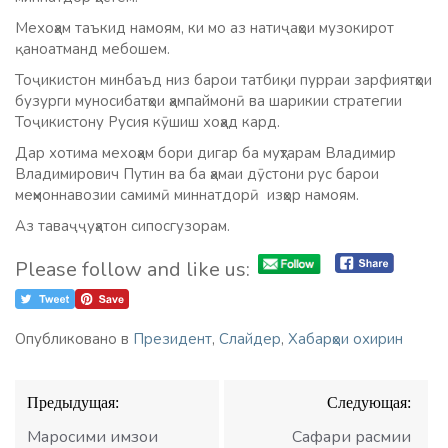
Мехоҳам таъкид намоям, ки мо аз натиҷаҳои музокирот
қаноатманд мебошем.
Тоҷикистон минбаъд низ барои татбиқи пурраи зарфиятҳои
бузурги муносибатҳои ҳампаймонӣ ва шарикии стратегии
Тоҷикистону Русия кӯшиш хоҳад кард.
Дар хотима мехоҳам бори дигар ба муҳтарам Владимир
Владимирович Путин ва ба ҳамаи дӯстони рус барои
меҳмоннавозии самимӣ миннатдорӣ изҳор намоям.
Аз таваҷҷуҳатон сипосгузорам.
Please follow and like us:
Опубликовано в
Президент
,
Слайдер
,
Хабарҳои охирин
Навигация
Предыдущая:
Следующая:
по
записям
Маросими имзои
Сафари расмии