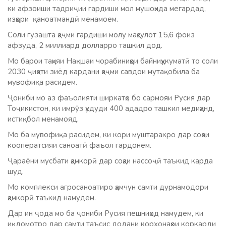
ки афзоиши тадриҷии гардиши мол мушоҳида мегардад,
изҳори қаноатмандӣ менамоем.
Соли гузашта ҳаҷми гардиши молу маҳсулот 15,6 фоиз
афзуда, 2 миллиард долларро ташкил дод.
Мо барои таҳияи Нақшаи чорабиниҳои байниҳукуматӣ то соли
2030 ҷиҳати зиёд кардани ҳаҷми савдои мутақобила ба
мувофиқа расидем.
Ҷониби мо аз фаъолияти ширкатҳо бо сармояи Русия дар
Тоҷикистон, ки имрӯз ҳудуди 400 ададро ташкил медиҳанд,
истиқбол менамояд.
Мо ба мувофиқа расидем, ки кори муштаракро дар соҳаи
кооператсияи саноатӣ фаъол гардонем.
Ҷараёни мусбати ҳамкорӣ дар соҳаи нассоҷӣ таъкид карда
шуд.
Мо комплекси агросаноатиро ҳамчун самти дурнамодори
ҳамкорӣ таъкид намудем.
Дар ин ҷода мо ба ҷониби Русия пешниҳод намудем, ки
иқдомотро дар самти таъсис додани корхонаҳои коркарди