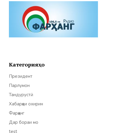
Категорияҳо
Президент
Парлумон
Тандурустӣ
Хабарҳои охирин
Фарҳанг
Дар бораи мо
test