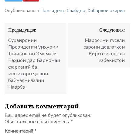
Опубликовано в
Президент
,
Слайдер
,
Хабарҳои охирин
Навигация
Предыдущая:
Следующая:
по
записям
Суханронии
Маросими гусели
Президенти Ҷумҳурии
сарони давлатҳои
Тоҷикистон Эмомалӣ
Қирғизистон ва
Раҳмон дар Барномаи
Узбекистон
фарҳангӣ ба
ифтихори ҷашни
байналмилалии
Наврӯз
Добавить комментарий
Ваш адрес email не будет опубликован.
Обязательные поля помечены
*
Комментарий
*