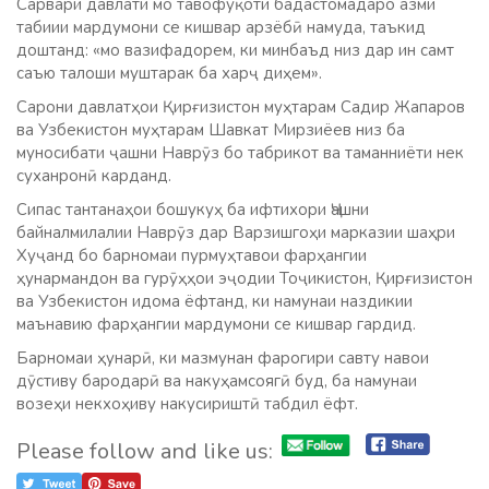
Сарвари давлати мо тавофуқоти бадастомадаро азми
табиии мардумони се кишвар арзёбӣ намуда, таъкид
доштанд: «мо вазифадорем, ки минбаъд низ дар ин самт
саъю талоши муштарак ба харҷ диҳем».
Сарони давлатҳои Қирғизистон муҳтарам Садир Жапаров
ва Узбекистон муҳтарам Шавкат Мирзиёев низ ба
муносибати ҷашни Наврӯз бо табрикот ва таманниёти нек
суханронӣ карданд.
Сипас тантанаҳои бошукуҳ ба ифтихори Ҷашни
байналмилалии Наврӯз дар Варзишгоҳи марказии шаҳри
Хуҷанд бо барномаи пурмуҳтавои фарҳангии
ҳунармандон ва гурӯҳҳои эҷодии Тоҷикистон, Қирғизистон
ва Узбекистон идома ёфтанд, ки намунаи наздикии
маънавию фарҳангии мардумони се кишвар гардид.
Барномаи ҳунарӣ, ки мазмунан фарогири савту навои
дӯстиву бародарӣ ва накуҳамсоягӣ буд, ба намунаи
возеҳи некхоҳиву накусириштӣ табдил ёфт.
Please follow and like us: