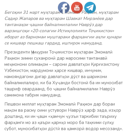
Бегоҳии 31 март муҳтарам Эмомалӣ Раҳмон, муҳтарам
Садир Жапаров ва муҳтарам Шавкат Мирзиёев дар
тантанаҳои ҷашни байналмилалии Наврӯз дар
варзишгоҳи «20-солагии Истиқлолияти Тоҷикистон»
иборат аз барномаи муштараки фарҳангии аҳли ҳунари
се кишвар пешкаш гардид, иштирок намуданд.
Президенти Ҷумҳурии Тоҷикистон муҳтарам Эмомалӣ
Раҳмон зимни суханронӣ дар маросими тантанавӣ
меҳмонони олимақом – сарони давлатҳои Қирғизистону
Узбекистон, мардумони ҳарсе кишвар, инчунин,
намояндагони дигар давлатҳои дӯст ва шарикони
байналмилалиро, ки ба Хуҷанди бостонӣ ба ин муносибат
ташриф овардаанд, бо ҷашни байналмилалии Наврӯз
самимона табрик намуданд.
Пешвои миллат муҳтарам Эмомалӣ Раҳмон дар бораи
мақом ва расму оини устувори Наврӯз ҳарф зада, изҳор
доштанд, ки ин ҷашн «ҳамчун ҷузъи таркибии таъриху
фарҳанги мо аз қаъри қарнҳо моро ба таҳкими сулҳу
субот, муносибатҳои дӯстӣ ва ҳамкорӣ водор месозанд».