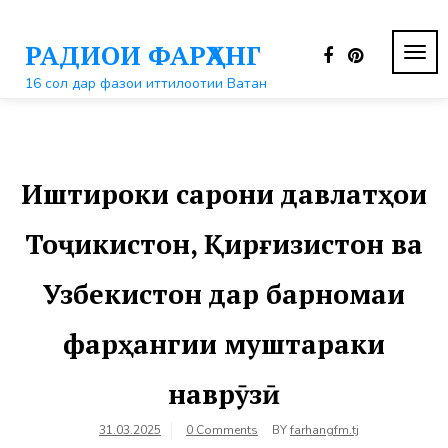
Перейти
к
РАДИОИ ФАРҲАНГ
контенту
ПЕР
НАВ
16 сол дар фазои иттилоотии Ватан
Иштироки сарони давлатҳои
Тоҷикистон, Қирғизистон ва
Узбекистон дар барномаи
фарҳангии муштараки
наврӯзӣ
31.03.2025
0 Comments
BY
farhangfm.tj