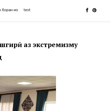
 бораи мо
test
ешгирӣ аз экстремизму
д