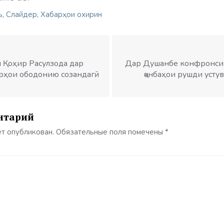
ъ
,
Слайдер
,
Хабарҳои охирин
н Қоҳир Расулзода дар
Дар Душанбе конфронси I
орҳои ободонию созандагӣ
ҷанбаҳои рушди усту
нтарий
ет опубликован.
Обязательные поля помечены
*