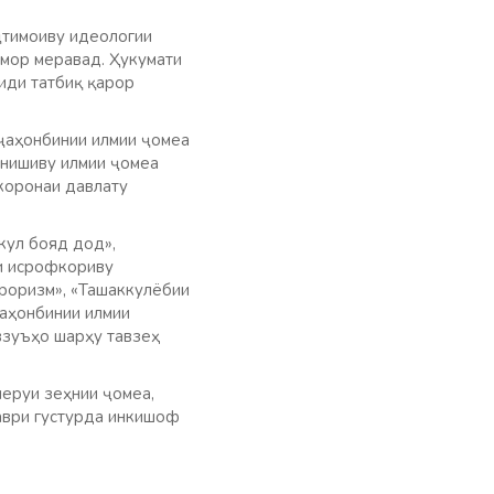
ҷтимоиву идеологии
умор меравад. Ҳукумати
риди татбиқ қарор
 ҷаҳонбинии илмии ҷомеа
онишиву илмии ҷомеа
коронаи давлату
кул бояд дод»,
ии исрофкориву
рроризм», «Ташаккулёбии
Ҷаҳонбинии илмии
взуъҳо шарҳу тавзеҳ
неруи зеҳнии ҷомеа,
таври густурда инкишоф