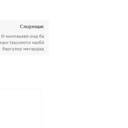
Следующая:
II минтақавӣ оид ба
вори таҳсилоти касбӣ
баргузор мегардад