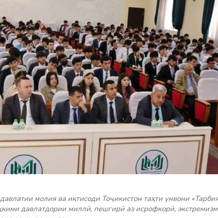
давлатии молия ва иқтисоди Тоҷикистон таҳти унвони «Тарби
кими давлатдории миллӣ, пешгирӣ аз исрофкорӣ, экстремизм