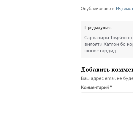
Опубликовано в
Иҷтимо
Навигация
Предыдущая:
по
записям
Сарвазири Тоҷикисто
вилояти Хатлон бо к
шинос гардид
Добавить комме
Ваш адрес email не буд
Комментарий
*