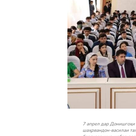
7 апрел дар Донишгоҳи 
шаҳрвандон-василаи таҳ