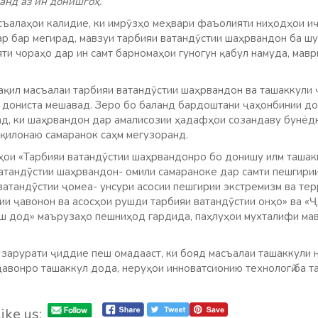
анд аз ин донишгоҳ.
асъалаҳои калидие, ки имрӯзҳо меҳвари фаъолияти ниҳодҳои и
р бар мегирад, мавзуи тарбияи ватандӯстии шаҳрвандон ба ш
ти чораҳо дар ин самт барномаҳои гуногун қабул намуда, мав
ақил масъалаи тарбияи ватандӯстии шаҳрвандон ва ташаккули
 дониста мешавад. Зеро бо баланд бардоштани ҷаҳонбинии д
д, ки шаҳрвандон дар амалисозии ҳадафҳои созандаву бунёд
ақилонаю самаранок саҳм мегузоранд.
ои «Тарбияи ватандӯстии шаҳрвандонро бо донишу илм ташак
атандӯстии шаҳрвандон- омили самараноке дар самти пешгир
 ватандӯстии ҷомеа- унсури асосии пешгирии экстремизм ва те
ии ҷавонон ва асосҳои рушди тарбияи ватандӯстии онҳо» ва «
ш дод» маърузаҳо пешниҳод гардида, паҳлуҳои мухталифи ма
 зарурати ҷиддие пеш омадааст, ки бояд масъалаи ташаккули 
ҷавонро ташаккул дода, неруҳои инноватсионию технологӣ ба 
ike us: