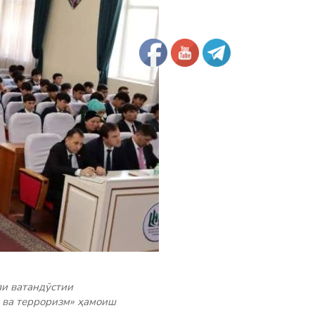
яи ватандӯстии
 ва терроризм» ҳамоиш