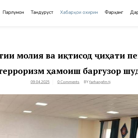
Парлумон
Тандурустӣ
Хабарҳои охирин
Фарҳанг
Дар
ии молия ва иқтисод ҷиҳати п
терроризм ҳамоиш баргузор шу
09.04.2025
0 Comments
BY
farhangfm.tj