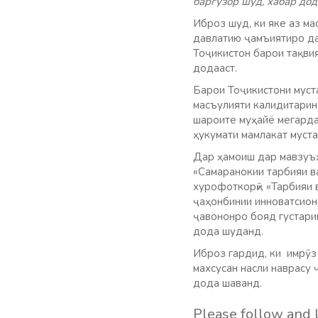
баргузор шуд, хабар дод
Иброз шуд, ки яке аз м
давлатию ҷамъиятиро да
Тоҷикистон барои тақвия
додааст.
Барои Тоҷикистони муст
масъулияти калидитарин
шароите муҳайё мегарда
ҳукумати мамлакат муст
Дар ҳамоиш дар мавзуъҳ
«Самаранокии тарбияи в
хурофоткорӣ», «Тарбияи
ҷаҳонбинии инноватсион
ҷавононро бояд густари
дода шуданд.
Иброз гардид, ки имрӯз
махсусан насли наврасу 
дода шаванд.
Please follow and l