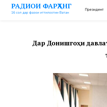
Перейти
РАДИОИ ФАРҲАНГ
к
Президент
контенту
16 сол дар фазои иттилоотии Ватан
Дар Донишгоҳи давлат