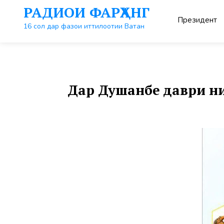
Перейти
РАДИОИ ФАРҲАНГ
к
Президент
контенту
16 сол дар фазои иттилоотии Ватан
Дар Душанбе даври ни