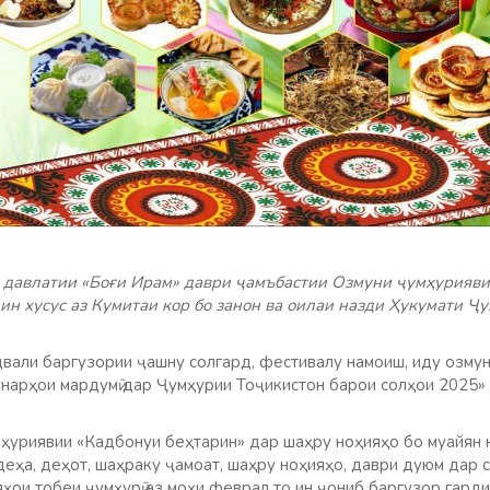
 давлатии «Боғи Ирам» даври ҷамъбастии Озмуни ҷумҳурияви
 ин хусус аз Кумитаи кор бо занон ва оилаи назди Ҳукумати Ҷ
двали баргузории ҷашну солгард, фестивалу намоиш, иду озму
унарҳои мардумӣ дар Ҷумҳурии Тоҷикистон барои солҳои 2025»
ҳуриявии «Кадбонуи беҳтарин» дар шаҳру ноҳияҳо бо муайян
деҳа, деҳот, шаҳраку ҷамоат, шаҳру ноҳияҳо, даври дуюм дар 
ҳои тобеи ҷумҳурӣ аз моҳи феврал то ин ҷониб баргузор гарди