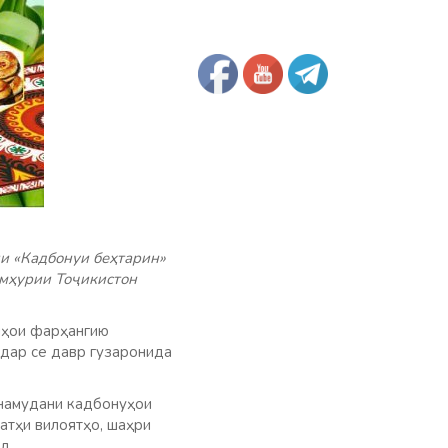
и «Кадбонуи беҳтарин»
умҳурии Тоҷикистон
нҳои фарҳангию
 дар се давр гузаронида
 намудани кадбонуҳои
сатҳи вилоятҳо, шаҳри
д.