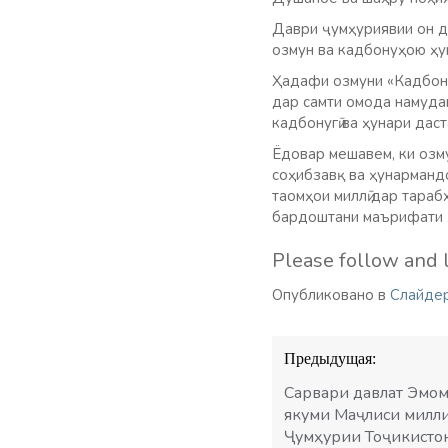
Даври ҷумҳуриявии он д
озмун ва кадбонуҳою ҳу
Ҳадафи озмуни «Кадбону
дар самти омода намудан
кадбонугӣ ва ҳунари дас
Ёдовар мешавем, ки озм
соҳибзавқ ва ҳунарманд
таомҳои миллӣ дар тара
бардоштани маърифати х
Please follow and l
Опубликовано в
Слайде
Навигация
Предыдущая:
по
записям
Сарвари давлат Эмом
якуми Маҷлиси милл
Ҷумҳурии Тоҷикисто