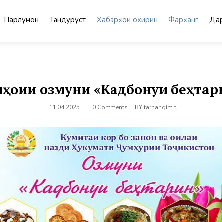
Парлумон
Тандурустӣ
Хабарҳои охирин
Фарҳанг
Дар
ҳоии озмуни «Кадбонуи беҳтар
11.04.2025
0 Comments
BY
farhangfm.tj