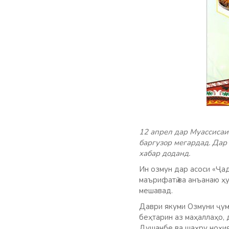
12 апрел дар Муассисаи
баргузор мегардад. Дар
хабар доданд.
Ин озмун дар асоси «Ҷа
маърифатӣ ва анъанаю ҳ
мешавад.
Даври якуми Озмуни ҷум
беҳтарин аз маҳаллаҳо, 
Душанбе ва шаҳру ноҳия