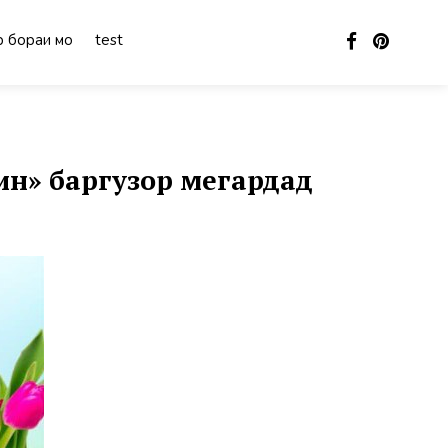
 бораи мо
test
ин» баргузор мегардад