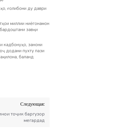
ҳо, ғолибони ду даври
тҳои миллии ниёгонамон
д бардоштани завқи
и кадбонуҳо, занони
оҷ додани пухту пази
тақилона, баланд
Следующая:
инои тоҷик баргузор
мегардад