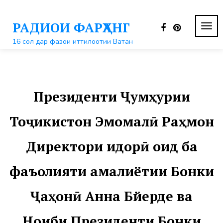
Перейти
к
РАДИОИ ФАРҲАНГ
контенту
ПЕР
НАВ
16 сол дар фазои иттилоотии Ватан
Президенти Ҷумҳурии
Тоҷикистон Эмомалӣ Раҳмон
Директори идорӣ оид ба
фаъолияти амалиётии Бонки
Ҷаҳонӣ Анна Бйерде ва
Ноиби Президенти Бонки