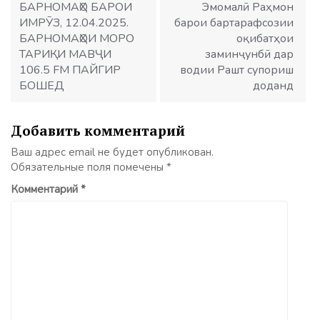
БАРНОМАҲО БАРОИ
Эмомалӣ Раҳмон
ИМРӮЗ, 12.04.2025.
барои бартарафсозии
БАРНОМАҲОИ МОРО
оқибатҳои
ТАРИҚИ МАВҶИ
заминҷунбӣ дар
106.5 FM ПАЙГИР
водии Рашт супориш
БОШЕД
доданд
Добавить комментарий
Ваш адрес email не будет опубликован.
Обязательные поля помечены
*
Комментарий
*