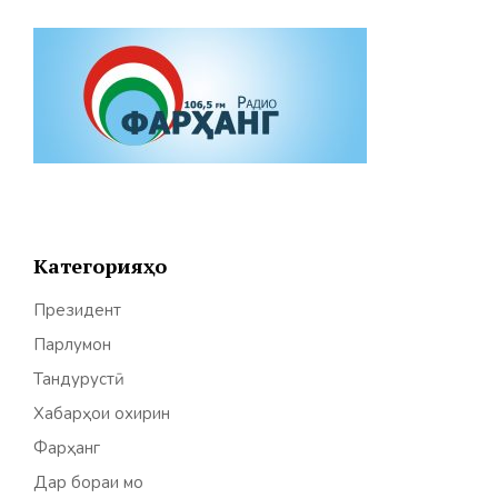
Категорияҳо
Президент
Парлумон
Тандурустӣ
Хабарҳои охирин
Фарҳанг
Дар бораи мо