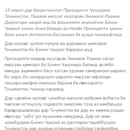
13 апрел дар Қасри миллат Президенти Ҷумҳурии
Тоҷикистон, Пешвои миллат муҳтарам Эмомалӣ Раҳмон
Директори идорӣ оид ба фаъолияти амалиётии Бонки
Ҷаҳонӣ хонум Анна Бйерде ва Ноиби Президенти ҳамин
бонк хонум Антонелла Бассаниро ба ҳузур пазируфтанд.
Дар мулоқот ҳолати кунунӣ ва дурнамои ҳамкории
Тоҷикистон бо Бонки Ҷаҳонӣ баррасӣ шуд.
Президенти кишвар муҳтарам Эмомалӣ Раҳмон сатҳи
имрӯзаи ҳамкорӣ бо Бонки Ҷаҳониро баланд арзёбӣ
намуда, аҳаммияти басо хоссаи идомаи самараноки шарикӣ
бо онро, бо назардошти шароити имрӯзаи афзоиши
таъсири манфии омилҳои беруна ба иқтисодиёти
Тоҷикистон, таъкид карданд.
Дар ҷараёни мулоқот ҷонибҳо масоили мубрами вобаста ба
тавсеаи истеҳсолу содироти энергияи тоза аз манбаъҳои
барқароршаванда дар Тоҷикистон ва дар ин замина рушди
иқтисоди “сабз”-ро муҳокима намуданд. Дар ин зимн
ҷонибдории Бонки Ҷаҳонӣ аз дастгирии ташаббусҳои
Тоҷикистон дар доираи рӯзномаи глобалии тағйирёбии