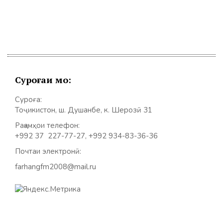
Суроғаи мо:
Суроға:
Тоҷикистон, ш. Душанбе, к. Шерозӣ 31
Рақамҳои телефон:
+992 37 227-77-27, +992 934-83-36-36
Почтаи электронӣ:
farhangfm2008@mail.ru