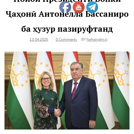
Ҷаҳонӣ Антонелла Бассаниро
ба ҳузур пазируфтанд
13.04.2025
0 Comments
BY
farhangfm.tj