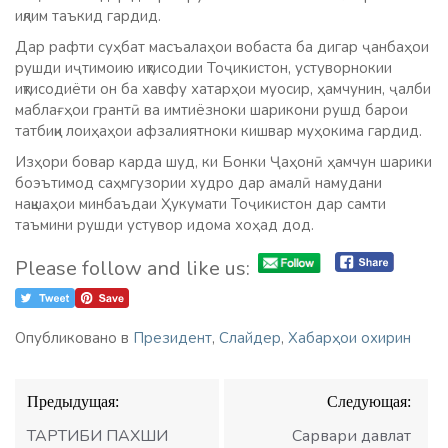
иқлим таъкид гардид.
Дар рафти суҳбат масъалаҳои вобаста ба дигар ҷанбаҳои
рушди иҷтимоию иқтисодии Тоҷикистон, устуворнокии
иқтисодиёти он ба хавфу хатарҳои муосир, ҳамчунин, ҷалби
маблағҳои грантӣ ва имтиёзноки шарикони рушд барои
татбиқи лоиҳаҳои афзалиятноки кишвар муҳокима гардид.
Изҳори бовар карда шуд, ки Бонки Ҷаҳонӣ ҳамчун шарики
боэътимод саҳмгузории худро дар амалӣ намудани
нақшаҳои минбаъдаи Ҳукумати Тоҷикистон дар самти
таъмини рушди устувор идома хоҳад дод.
Please follow and like us:
Опубликовано в
Президент
,
Слайдер
,
Хабарҳои охирин
Навигация
Предыдущая:
Следующая:
по
записям
ТАРТИБИ ПАХШИ
Сарвари давлат