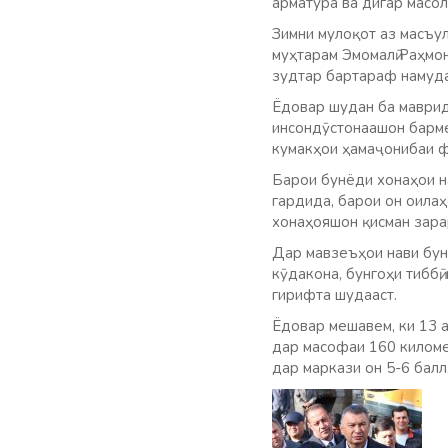
арматура ва дигар масол
Зимни мулоқот аз масъул
муҳтарам Эмомалӣ Раҳмон
зудтар бартараф намуда
Ёдовар шудан ба маврид 
инсондӯстонаашон барме
кумакҳои ҳамаҷонибаи ф
Барои бунёди хонаҳои н
гардида, барои он оилаҳ
хонаҳояшон қисман зара
Дар мавзеъҳои нави бунё
кӯдакона, бунгоҳи тиббӣ,
гирифта шудааст.
Ёдовар мешавем, ки 13 а
дар масофаи 160 киломе
дар маркази он 5-6 балл