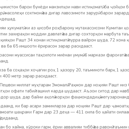
ҷикистон барои бунёди манзилҳои нави истиқоматӣ, ба ҷойҳои б
ӣ, масолеҳи сохтмонӣ ва дигар лавозимоти зарурӣ барои зарард
андешад.
яи ҳукуматӣ, ки аз ҳисоби роҳбарону мутахассисони Кумитаи ҳ
тии захираҳои моддии давлатӣ ва дигар сохторҳои марбута таъ
ҳияҳои Рашт 34 хонаи истиқоматӣ пурра вайрон шуда, 72 хона қ
 ва ба 65 иншооти ёрирасон зарар расидааст.
асони муассисаи таҳсилоти миёнаи умумӣ, 6 маркази фароғатӣ в
аанд.
за ба соҳаҳои хоҷагии роҳ 1 ҳазору 20, таъминоти барқ 1 ҳаз
и 400 метр зарар расидааст.
Пешвои миллат муҳтарам Эмомалӣ Раҳмон дар ноҳияи Рашт низ 
ҳои офати табиӣ ташкил карда шудааст. Аъзои ситод дар навб
дор шуда, дар байни аҳолӣ корҳои фаҳмондадиҳӣ мегузаронанд
рдаанд, ки бар асари заминларза дар ноҳияи Рашт дар ҷамоат
ҷамоати шаҳраки Ғарм дар 23 деҳа — 411 оила бо ҳайати оила
 дидаанд.
 бо хайма, хӯроки гарм, ёрии аввалияи тиббӣ ва равонӣ таъмин 