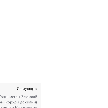
Следующая:
Тоҷикистон Эмомалӣ
и (корҳои дохилии)
скандар Муъминиро