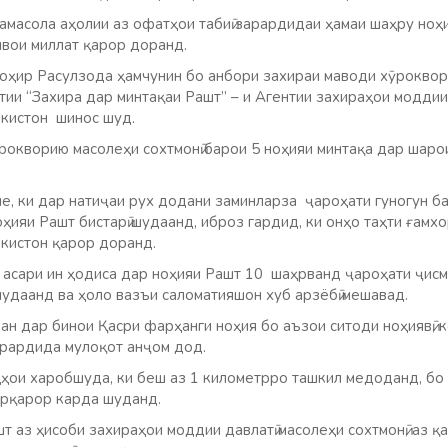
амасола аҳолии аз офатҳои табиӣ зарардидаи ҳамаи шаҳру ноҳ
вои миллат қарор доранд.
оҳир Расулзода ҳамчунин бо анбори захираи маводи хӯрокворӣ
ии “Захира дар минтақаи Рашт” – и Агентии захираҳои моддии
кистон шинос шуд.
окворию масолеҳи сохтмонӣ барои 5 ноҳияи минтақа дар шарои
е, ки дар натиҷаи рух додани заминларза ҷароҳати гуногун б
ҳияи Рашт бистарӣ шудаанд, иброз гардид, ки онҳо таҳти ғамх
кистон қарор доранд.
 асари ин ҳодиса дар ноҳияи Рашт 10 шаҳрванд ҷароҳати ҷисм
удаанд ва ҳоло вазъи саломатияшон хуб арзёбӣ мешавад.
 дар бинои Қасри фарҳанги ноҳия бо аъзои ситоди ноҳиявӣ, ко
арардида мулоқот анҷом дод.
оҳҳои харобшуда, ки беш аз 1 километрро ташкил медоданд, бо
арқарор карда шуданд.
т аз ҳисоби захираҳои моддии давлатӣ масолеҳи сохтмонӣ, аз қа