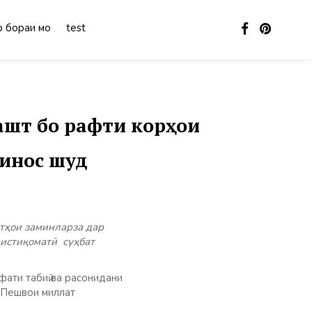
 бораи мо
test
ашт бо рафти корҳои
инос шуд
тҳои заминларза дар
 истиқоматӣ суҳбат
фати табиӣ ва расонидани
, Пешвои миллат