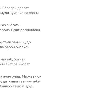
ои Сарвари давлат
амуди кумакҳо ва ҳарчи
и аз сиёсати
кободу Рашт расонидани
қитъаи замин ҷудо
 ва барои оилаҳои
 мактаб, боғчаи
рии зист ба инобат
ба амал омад. Маркази он
уда, қувваи заминҷунбӣ
 баллро ташкил дод.