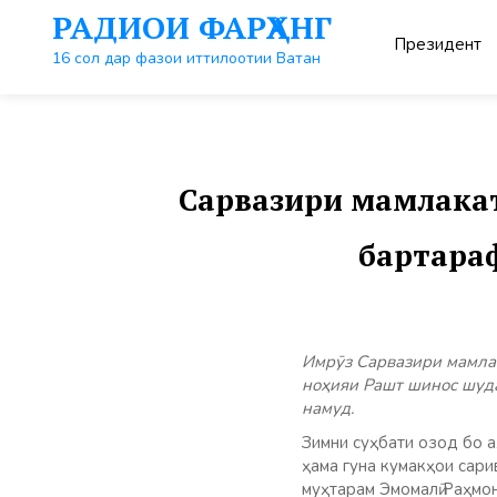
Перейти
РАДИОИ ФАРҲАНГ
к
Президент
контенту
16 сол дар фазои иттилоотии Ватан
Сарвазири мамлакат
бартара
Имрӯз Сарвазири мамлак
ноҳияи Рашт шинос шуда
намуд.
Зимни суҳбати озод бо а
ҳама гуна кумакҳои сари
муҳтарам Эмомалӣ Раҳмо