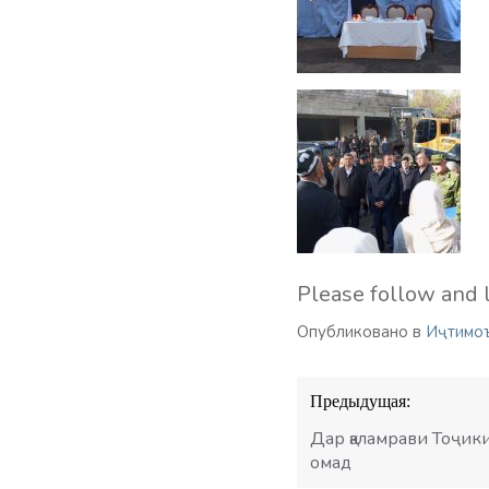
Please follow and l
Опубликовано в
Иҷтимо
Навигация
Предыдущая:
по
записям
Дар қаламрави Тоҷик
омад