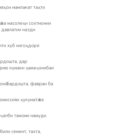
ияҳои мамлакат таҳти
 ва масолеҳи сохтмонии
 давлатии назди
ти хуб нигоҳдорӣ
ардошта, дар
орию кумаки ҳамаҷонибаи
онӣ бардошта, фавран ба
миссияи ҳукуматӣ ва
 ҷалби тамоми намуди
били семент, тахта,