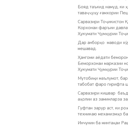
Бояд таъкид намуд, ки ҳ
таваҷҷуҳу ғамхории Пеш
Сарвазири Тоҷикистон Қ
Корхонаи фаръии давлат
Ҳукумати Ҷумҳурии Тоҷи
Дар анборҳо маводи хӯр
мешавад.
Ҳангоми аёдати беморон
Беморхонаи марказии но
Ҳукумати Ҷумҳурии Тоҷи
Мутобиқи маълумот, бар
табобат фаро гирифта ш
Сарвазири кишвар баъдан
аҳолии аз заминларза з
Гуфтан зарур аст, ки р
техникаю механизмҳо б
Инчунин ба минтақаи Раш