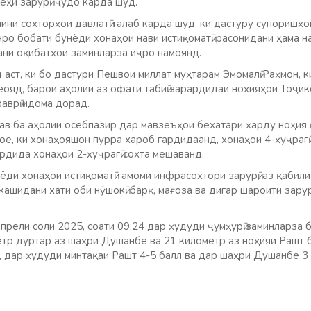
еҳи зарурӣ ҷудо карда шуд.
ини сохторҳои давлатӣ талаб карда шуд, ки дастуру супоришҳ
ро бобати бунёди хонаҳои нави истиқоматӣ, расонидани ҳама н
ни оқибатҳои заминларза иҷро намоянд.
аст, ки бо дастури Пешвои миллат муҳтарам Эмомалӣ Раҳмон, к
ояд, барои аҳолии аз офати табиӣ зарардидаи ноҳияҳои Тоҷи
аврӣ идома дорад.
ав ба аҳолии осебпазир дар мавзеъҳои бехатари ҳарду ноҳия 
ое, ки хонаҳояшон пурра хароб гардидаанд, хонаҳои 4-ҳуҷрагӣ
рдида хонаҳои 2-ҳуҷрагӣ сохта мешаванд.
ди хонаҳои истиқоматӣ тамоми инфрасохтори зарурӣ, аз қабили
 кашидани хати оби нӯшокӣ, барқ, мағоза ва дигар шароити зару
прели соли 2025, соати 09:24 дар ҳудуди ҷумҳурӣ заминларза 
тр дуртар аз шаҳри Душанбе ва 21 километр аз ноҳияи Рашт б
, дар ҳудуди минтақаи Рашт 4-5 балл ва дар шаҳри Душанбе 3