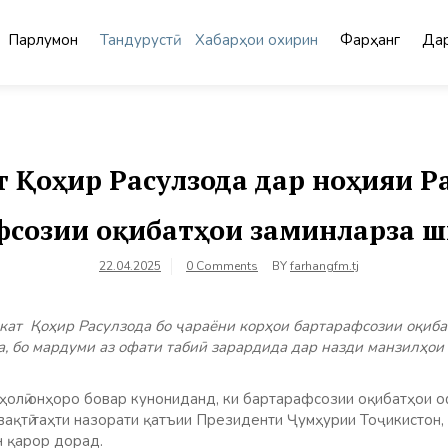
Парлумон
Тандурустӣ
Хабарҳои охирин
Фарҳанг
Дар
 Қоҳир Расулзода дар ноҳияи Р
фсозии оқибатҳои заминларза ш
22.04.2025
0 Comments
BY
farhangfm.tj
ат Қоҳир Расулзода бо ҷараёни корҳои бартарафсозии оқиба
, бо мардуми аз офати табиӣ зарардида дар назди манзилҳои
ҳолӣ онҳоро бовар кунониданд, ки бартарафсозии оқибатҳои о
вақтӣ таҳти назорати қатъии Президенти Ҷумҳурии Тоҷикистон
н қарор дорад.