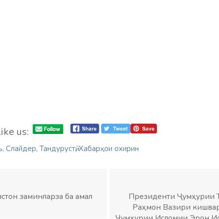
ike us:
ъ
,
Слайдер
,
Тандурустӣ
,
Хабарҳои охирин
истон заминларза ба амал
Президенти Ҷумҳурии 
Раҳмон Вазири кишвар
Ҷумҳурии Исломии Эрон И