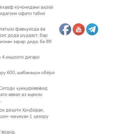
ехавф кӯчонидани аҳолӣ,
идагони офати табиӣ
олатҳои фавқулода ва
сис дода шудааст, бар
исман зарар дида, ба 89
а 4 иншооти дигари
ору 600, шабакаҳои обёрӣ
Ситоди ҷумҳуриявӣ оид
ати аввал аз аҳволи
.
ҳои деҳоти Ҳиҷборак,
ашон- маҷмуан 1 ҳазору
гардид.