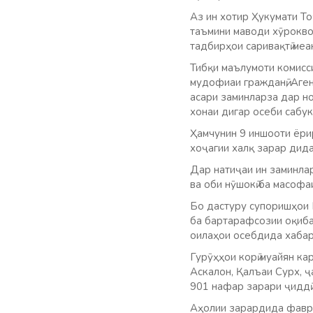
Аз ин хотир Ҳукумати То
таъмини маводи хӯроквор
тадбирҳои саривақтӣ ме
Тибқи маълумоти комисси
мудофиаи гражданӣ, Аген
асари заминларза дар но
хонаи дигар осеби сабук
Ҳамчунин 9 иншооти ёрир
хоҷагии халқ зарар дид
Дар натиҷаи ин заминлар
ва оби нӯшокӣ ба масофа
Бо дастуру супоришҳои 
ба бартарафсозии оқибат
оилаҳои осебдида хабар
Гурӯҳҳои корӣ муайян ка
Аскалон, Қалъаи Сурх, 
901 нафар зарари ҷиддӣ
Аҳолии зарардида фавран