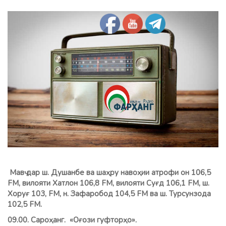
Мавҷ дар ш. Душанбе ва шаҳру навоҳии атрофи он 106,5
FM, вилояти Хатлон 106,8 FМ, вилояти Суғд 106,1 FM, ш.
Хоруғ 103, FM, н.
Зафаробод 104,5 FM ва ш. Турсунзода
102,5 FM.
09.00. Сароҳанг. «Оғози гуфторҳо».