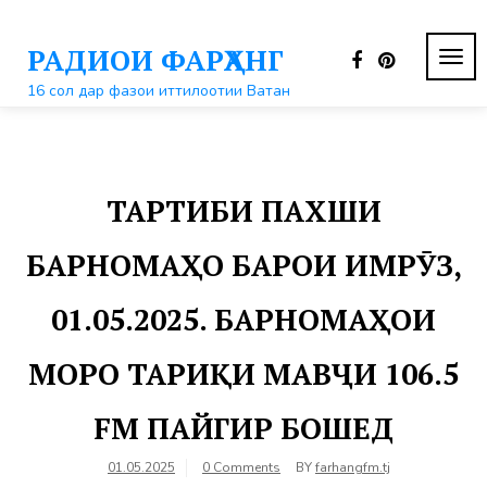
Перейти
к
РАДИОИ ФАРҲАНГ
контенту
ПЕР
НАВ
16 сол дар фазои иттилоотии Ватан
ТАРТИБИ ПАХШИ
БАРНОМАҲО БАРОИ ИМРӮЗ,
01.05.2025. БАРНОМАҲОИ
МОРО ТАРИҚИ МАВҶИ 106.5
FM ПАЙГИР БОШЕД
01.05.2025
0 Comments
BY
farhangfm.tj