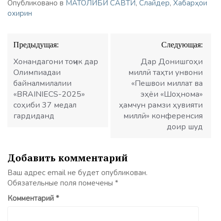
Опубликовано в
МАТОЛИБИ САВТӢ
,
Слайдер
,
Хабарҳои
охирин
Навигация
Предыдущая:
Следующая:
по
записям
Хонандагони тоҷик дар
Дар Донишгоҳи
Олимпиадаи
миллӣ таҳти унвони
байналмилалии
«Пешвои миллат ва
«BRAINIECS-2025»
эҳёи «Шоҳнома»
соҳиби 37 медал
ҳамчун рамзи ҳувияти
гардиданд
миллӣ» конференсия
доир шуд
Добавить комментарий
Ваш адрес email не будет опубликован.
Обязательные поля помечены
*
Комментарий
*