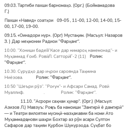
09.03
.
Тартиби пахши барномаҳо. (Орг.) (Боймамадова
Г.)
Пахши «Навид» соатҳои 09-05
, 11-00, 12-00, 14-00, 15-
00, 17-00, 19-00.
0
9.15
.
«Оинадори нур». (Орг) Мустақим. (Масъул: Назаров
З. ) Дар меҳмонии Радиои “Фарҳанг”.
10.00. “Хониши бадеӣ”.“Касе дар нимароҳ намемонад”- и
Муҳаммад Ғоиб. Ровӣ: Л. Сатторӣ. Г-2 (11)
Ролик:
“Фарҳанг”.
10.30. Сурудҳо дар иҷрои сароянда Таҳмина
Ниёзова.
Ролик: “Фарҳанг”.
10.50 “Шеъри рўз”. “Роғун”- и Афсари Самад. Ровӣ:
Муаллиф. . Ролик: “Фарҳанг”.
11.10. “Асрори саҳнаи ҳунар”. (Орг.) (Масъул:
Азизов Л.) Мавзуъ: Роҷеъ ба намоиши “Зангирӣ ё дамгирӣ”
— и Театри вилоятии мусиқӣ-мазҳакавии ба номи Ато
Муҳаммадҷонови шаҳри Бохтар аз рўи асари Султон
Сафаров дар таҳияи Қурбон Шукурзода. Суҳбат бо