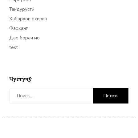
Тандурустӣ
Хабарҳои охирин
Фарҳанг
Дар бораи мо
test
Ҷустуҷӯ
Найти: