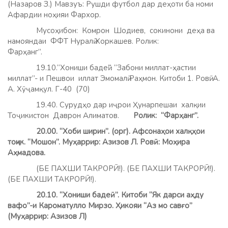
(Назаров З.) Мавзуъ: Рушди футбол дар деҳоти ба номи
Афардии ноҳияи Фархор.
Мусоҳибон: Комрон Шодиев, сокинони деҳа ва
намояндаи ФФТ Нуралӣ Хоркашев. Ролик:
Фарҳанг”.
19.10.“Хониши бадеӣ”. “Забони миллат-ҳастии
миллат”- и Пешвои иллат Эмомалӣ Раҳмон. Китоби 1. Ровӣ: А.
А. Хӯҷамқул. Г-40 (70)
19.40. Сурудҳо дар иҷрои Ҳунарпешаи халқии
Тоҷикистон Даврон Алиматов.
Ролик: “Фарҳанг”.
20.00. “Хоби ширин”. (орг). Афсонаҳои халқҳои
тоҷик. “Мошон”. Муҳаррир: Азизов Л. Ровӣ: Моҳира
Аҳмадова.
(БЕ ПАХШИ ТАКРОРӢ!). (БЕ ПАХШИ ТАКРОРӢ!).
(БЕ ПАХШИ ТАКРОРӢ!).
20.10. “Хониши бадеӣ”. Китоби “Як дарси аҳду
вафо”-и Кароматулло Мирзо. Ҳикояи “Аз мо савғо”
(Муҳаррир: Азизов Л)