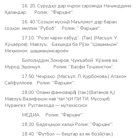
16. 20. Сурудҳо дар иҷрои сароянда Наҷмиддини
Қаландар. Ролик: “Фарҳанг”.
16. 40.“Созҳои мусиқӣ”. Маълумот дар бараи
созҳои миллии “Рубоб”. Ролик: “ Фарҳанг”.
17.10. “Рози чархи кабуд”. (Так) (Масъул: У.
Хӯҷаёров). Мавзуъ:
Бахшида ба Рўзи “Шашмақом”.
Меҳмонон: шашмақомсароён
Билолиддин Зокиров, Ҷумъабой Кўзиев ва
Мурод Эшонқул. Ролик: “Васфи Тоҷикистон”.
17.50. Чеҳраҳо. (Масъул: Л. Қурбонова.) Атахон
Сайфуллоев. Ролик: “Фарҳанг”.
18.00.“Олами фанноварӣ”) (так.)(Ватанов Қ.)
Мавзуъ:Вазифаҳои нав Чат ҶИ ПИ ТИ. Мусоҳиб:
Нурангез Рустамзода — мутахассиси
МЕДИА. Ролик: “Фарҳанг”.
18.20. Бадеҳаҳои халқӣ. Ролик: “Фарҳанг”.
18.40. “Футбол — бештар аз як бозӣ”.(так.)