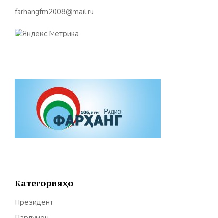
farhangfm2008@mail.ru
Категорияҳо
Президент
Парлумон