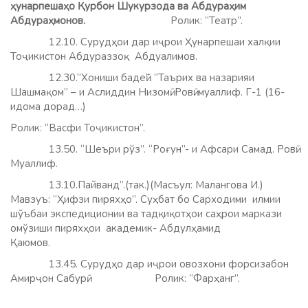
ҳунарпешаҳо Қурбон Шукурзода ва Абдураҳим
Абдураҳмонов.
Ролик: “Театр”.
12.10. Сурудҳои дар иҷрои Ҳунарпешаи халқии
Тоҷикистон Абдураззоқ Абдуалимов.
12.30.“Хониши бадеӣ”. “Таърих ва назарияи
Шашмақом” – и Аслиддин Низомӣ. Ровӣ: муаллиф. Г-1 (16-
идома дорад…)
Ролик: “Васфи Тоҷикистон”.
13.50. “Шеъри рўз”. “Роғун”- и Афсари Самад. Ровӣ:
Муаллиф.
13.10.Пайванд”.(так.)(Масъул: Малангова И.)
Мавзуъ: “Ҳифзи пиряхҳо”. Суҳбат бо Сарходими илмии
шўъбаи экспедиционии ва тадқиқотҳои саҳрои маркази
омўзиши пиряхҳои академик- Абдулҳамид
Қаюмов.
13.45. Сурудҳо дар иҷрои овозхони форсизабон
Амирҷон Сабурӣ.
Ролик: “Фарҳанг”.