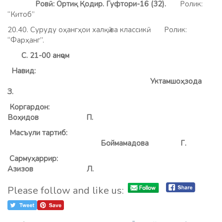
Ровӣ: Ортиқ Қодир. Гуфтори-16 (32).
Ролик:
“Китоб”
20.40. Суруду оҳангҳои халқӣ ва классикӣ. Ролик:
“Фарҳанг”.
С. 21-00 анҷом
Навид:
Уктамшоҳзод
З.
Коргардон:
Воҳидов П.
Масъули тартиб:
Боймамадова Г.
Сармуҳаррир:
А
зизов Л.
Please follow and like us: