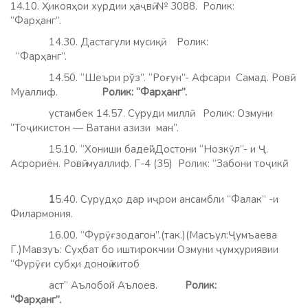
14.10. Ҳикояҳои хурдии ҳаҷвӣ. № 3088. Ролик:
“Фарҳанг”.
14.30. Дастагули мусиқӣ. Ролик:
“Фарҳанг”.
14.50. “Шеъри рўз”. “Роғун”- Афсари Самад. Ровӣ:
Муаллиф.
Ролик: “Фарҳанг”.
устамбек 14.57. Суруди миллӣ. Ролик: Озмуни
“Тоҷикистон — Ватани азизи ман”.
15.10. “Хониши бадеӣ”.Достони “Нозкӯл”- и Ҷ.
Асрориён. Ровӣ: муаллиф. Г-4 (35) Ролик: “Забони тоҷикӣ.”
1
5.40. Сурудҳо дар иҷрои ансамбли “Фалак” -и
Филармония.
16.00. “Фурӯғзодагон”.(так.)(Масъул:Ҷумъаева
Г.)Мавзуъ: Суҳбат бо иштирокчии Озмуни ҷумҳуриявии
“Фурӯғи субҳи доноӣ китоб
аст” Аълобой Аълоев.
Ролик:
“Фарҳанг”.