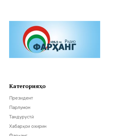
Категорияҳо
Президент
Парлумон
Тандурустӣ
Хабарҳои охирин
Фарҳанг