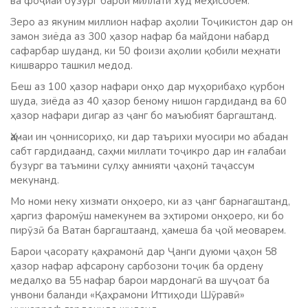
ва фоҷиаи бузург барои миллати худ меҳисобем.
Зеро аз якуним миллион нафар аҳолии Тоҷикистон дар он
замон зиёда аз 300 ҳазор нафар ба майдони набард
сафарбар шуданд, ки 50 фоизи аҳолии қобили меҳнати
кишварро ташкил медод.
Беш аз 100 ҳазор нафари онҳо дар муҳорибаҳо қурбон
шуда, зиёда аз 40 ҳазор беному нишон гардиданд ва 60
ҳазор нафари дигар аз ҷанг бо маъюбият баргаштанд.
Ҳамаи ин ҷоннисориҳо, ки дар таърихи муосири мо абадан
сабт гардидаанд, саҳми миллати тоҷикро дар ин ғалабаи
бузург ва таъмини сулҳу амнияти ҷаҳонӣ таҷассум
мекунанд.
Мо номи неку хизмати онҳоеро, ки аз ҷанг барнагаштанд,
ҳаргиз фаромӯш намекунем ва эҳтироми онҳоеро, ки бо
пирӯзӣ ба Ватан баргаштаанд, ҳамеша ба ҷой меоварем.
Барои ҷасорату қаҳрамонӣ дар Ҷанги дуюми ҷаҳон 58
ҳазор нафар афсарону сарбозони тоҷик ба ордену
медалҳо ва 55 нафар барои мардонагӣ ва шуҷоат ба
унвони баланди «Қаҳрамони Иттиҳоди Шӯравӣ»