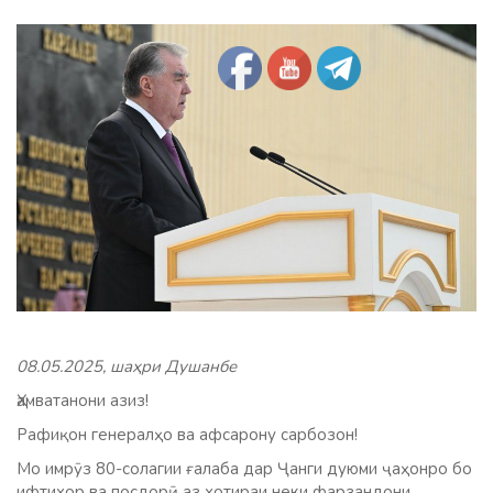
08.05.2025, шаҳри Душанбе
Ҳамватанони азиз!
Рафиқон генералҳо ва афсарону сарбозон!
Мо имрӯз 80-солагии ғалаба дар Ҷанги дуюми ҷаҳонро бо
ифтихор ва посдорӣ аз хотираи неки фарзандони