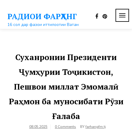
Перейти
к
РАДИОИ ФАРҲАНГ
контенту
ПЕР
НАВ
16 сол дар фазои иттилоотии Ватан
Суханронии Президенти
Ҷумҳурии Тоҷикистон,
Пешвои миллат Эмомалӣ
Раҳмон ба муносибати Рӯзи
Ғалаба
08.05.2025
0 Comments
BY
farhangfm.tj