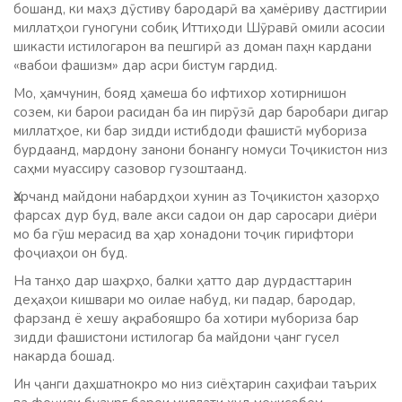
бошанд, ки маҳз дӯстиву бародарӣ ва ҳамёриву дастгирии
миллатҳои гуногуни собиқ Иттиҳоди Шӯравӣ омили асосии
шикасти истилогарон ва пешгирӣ аз доман паҳн кардани
«вабои фашизм» дар асри бистум гардид.
Мо, ҳамчунин, бояд ҳамеша бо ифтихор хотирнишон
созем, ки барои расидан ба ин пирӯзӣ дар баробари дигар
миллатҳое, ки бар зидди истибдоди фашистӣ мубориза
бурдаанд, мардону занони бонангу номуси Тоҷикистон низ
саҳми муассиру сазовор гузоштаанд.
Ҳарчанд майдони набардҳои хунин аз Тоҷикистон ҳазорҳо
фарсах дур буд, вале акси садои он дар саросари диёри
мо ба гӯш мерасид ва ҳар хонадони тоҷик гирифтори
фоҷиаҳои он буд.
На танҳо дар шаҳрҳо, балки ҳатто дар дурдасттарин
деҳаҳои кишвари мо оилае набуд, ки падар, бародар,
фарзанд ё хешу ақрабояшро ба хотири мубориза бар
зидди фашистони истилогар ба майдони ҷанг гусел
накарда бошад.
Ин ҷанги даҳшатнокро мо низ сиёҳтарин саҳифаи таърих