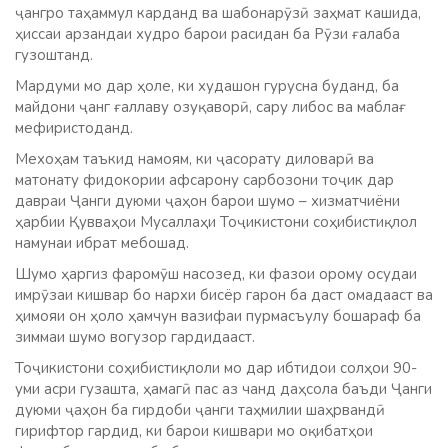
ҷангро таҳаммул карданд ва шабонарӯзӣ заҳмат кашида,
ҳиссаи арзандаи худро барои расидан ба Рӯзи ғалаба
гузоштанд.
Мардуми мо дар ҳоле, ки худашон гурусна буданд, ба
майдони ҷанг ғаллаву озуқаворӣ, сару либос ва маблағ
мефиристоданд.
Мехоҳам таъкид намоям, ки ҷасорату диловарӣ ва
матонату фидокории афсарону сарбозони тоҷик дар
давраи Ҷанги дуюми ҷаҳон барои шумо – хизматчиёни
ҳарбии Қувваҳои Мусаллаҳи Тоҷикистони соҳибистиқлол
намунаи ибрат мебошад.
Шумо ҳаргиз фаромӯш насозед, ки фазои орому осудаи
имрӯзаи кишвар бо нархи бисёр гарон ба даст омадааст ва
ҳимояи он ҳоло ҳамчун вазифаи пурмасъулу бошараф ба
зиммаи шумо вогузор гардидааст.
Тоҷикистони соҳибистиқлоли мо дар ибтидои солҳои 90-
уми асри гузашта, ҳамагӣ пас аз чанд даҳсола баъди Ҷанги
дуюми ҷаҳон ба гирдоби ҷанги таҳмилии шаҳрвандӣ
гирифтор гардид, ки барои кишвари мо оқибатҳои