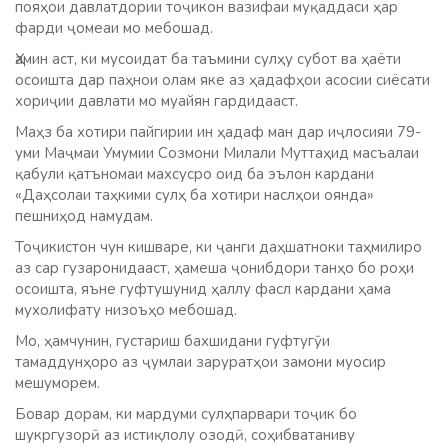
пояҳои давлатдории тоҷикон вазифаи муқаддаси ҳар
фарди ҷомеаи мо мебошад.
Ҳамин аст, ки мусоидат ба таъмини сулҳу субот ва ҳаёти
осоишта дар паҳнои олам яке аз ҳадафҳои асосии сиёсати
хориҷии давлати мо муайян гардидааст.
Маҳз ба хотири пайгирии ин ҳадаф ман дар иҷлосияи 79-
уми Маҷмаи Умумии Созмони Милали Муттаҳид масъалаи
қабули қатъномаи махсусро оид ба эълон кардани
«Даҳсолаи таҳкими сулҳ ба хотири наслҳои оянда»
пешниҳод намудам.
Тоҷикистон чун кишваре, ки ҷанги даҳшатноки таҳмилиро
аз сар гузаронидааст, ҳамеша ҷонибдори танҳо бо роҳи
осоишта, яъне гуфтушунид ҳаллу фасл кардани ҳама
мухолифату низоъҳо мебошад.
Мо, ҳамчунин, густариш бахшидани гуфтугӯи
тамаддунҳоро аз ҷумлаи заруратҳои замони муосир
мешуморем.
Бовар дорам, ки мардуми сулҳпарвари тоҷик бо
шукргузорӣ аз истиқлолу озодӣ, соҳибватаниву