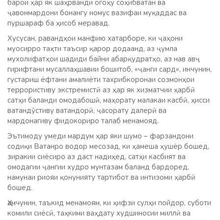
барои ҳар як шаҳрванди огоҳу соҳибватан ва
ҷавонмардони бонангу номус вазифаи муқаддас ва
пуршараф ба ҳисоб меравад.
Хусусан, равандҳои манфию хатарборе, ки ҷаҳони
муосирро таҳти таъсир қарор додаанд, аз ҷумла
мухолифатҳои шадиди байни абарқудратҳо, аз нав авҷ
гирифтани мусаллаҳшавии бошитоб, «ҷанги сард», инчунин,
густариш ёфтани амалиёти тахрибкоронаи созмонҳои
террористиву экстремистӣ аз ҳар як хизматчии ҳарбӣ
сатҳи баланди омодабошӣ, маҳорату малакаи касбӣ, ҳисси
ватандӯстиву ватандорӣ, ҷасорату далерӣ ва
мардонагиву фидокориро талаб менамояд.
Эътимоду умеди мардум ҳар яки шумо – фарзандони
содиқи Ватанро водор месозад, ки ҳамеша ҳушёр бошед,
зиракии сиёсиро аз даст надиҳед, сатҳи касбият ва
омодагии ҷангии худро мунтазам баланд бардоред,
намунаи риояи қонунияту тартибот ва интизоми ҳарбӣ
бошед.
Ҳамчунин, таъкид менамоям, ки ҳифзи сулҳи пойдор, суботи
комили сиёсӣ, таҳкими ваҳдату худшиносии миллӣ ва