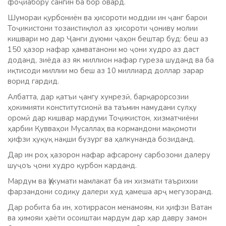
фоҷиабору сангин ба бор овард.
Шумораи қурбониён ва ҳисороти моддии ин ҷанг барои
Тоҷикистони тозаистиқлол аз ҳисороти ҷониву молии
кишвари мо дар Ҷанги дуюми ҷаҳон бештар буд: беш аз
150 ҳазор нафар ҳамватанони мо ҷони худро аз даст
доданд, зиёда аз як миллион нафар гуреза шуданд ва ба
иқтисоди миллии мо беш аз 10 миллиард доллар зарар
ворид гардид.
Албатта, дар қатъи ҷангу хунрезӣ, барқарорсозии
ҳокимияти конститутсионӣ ва таъмин намудани сулҳу
оромӣ дар кишвар мардуми Тоҷикистон, хизматчиёни
ҳарбии Қувваҳои Мусаллаҳ ва кормандони мақомоти
ҳифзи ҳуқуқ нақши бузург ва ҳалкунанда бозиданд.
Дар ин роҳ ҳазорон нафар афсарону сарбозони далеру
шуҷоъ ҷони худро қурбон карданд.
Мардум ва Ҳукумати мамлакат ба ин хизмати таърихии
фарзандони содиқу далери худ ҳамеша арҷ мегузоранд.
Дар робита ба ин, хотиррасон менамоям, ки ҳифзи Ватан
ва ҳимояи ҳаёти осоиштаи мардум дар ҳар давру замон