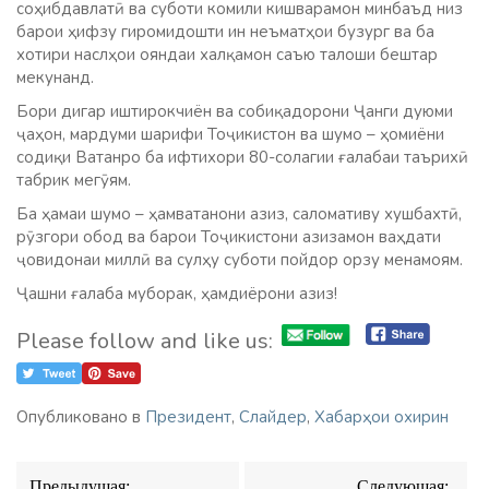
соҳибдавлатӣ ва суботи комили кишварамон минбаъд низ
барои ҳифзу гиромидошти ин неъматҳои бузург ва ба
хотири наслҳои ояндаи халқамон саъю талоши бештар
мекунанд.
Бори дигар иштирокчиён ва собиқадорони Ҷанги дуюми
ҷаҳон, мардуми шарифи Тоҷикистон ва шумо – ҳомиёни
содиқи Ватанро ба ифтихори 80-солагии ғалабаи таърихӣ
табрик мегӯям.
Ба ҳамаи шумо – ҳамватанони азиз, саломативу хушбахтӣ,
рӯзгори обод ва барои Тоҷикистони азизамон ваҳдати
ҷовидонаи миллӣ ва сулҳу суботи пойдор орзу менамоям.
Ҷашни ғалаба муборак, ҳамдиёрони азиз!
Please follow and like us:
Опубликовано в
Президент
,
Слайдер
,
Хабарҳои охирин
Навигация
Предыдущая:
Следующая: