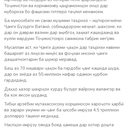
Тоҷикистон ва корнамоиву қаҳрамониҳои онҳо дар
мубориза бо фашизми гитлерӣ таҷлил менамоем.
Ба муносибати ин санаи муҳимми таърихӣ – иштирокчиёни
Ҷанги Бузурги Ватанӣ, собиқадорони меҳнат, шахсоне, ки
дар он давраи вазнин дар ақибгоҳ заҳмат кашидаанд ва
кулли мардуми Тоҷикистонро самимона табрик мегӯям.
Мусаллам аст, ки Ҷанги дуюми ҷаҳон дар таърихи навини
башарият аз лиҳози миқёс ва фоҷиаи инсонӣ ҷанги
даҳшатноктарин ба шумор меравад.
Беш аз 70 кишвари ҷаҳон ба гирдоби ҷанг кашида шуда,
дар он зиёда аз 55 миллион нафар одамон қурбон
гардиданд.
Даҳҳо ҳазор шаҳрҳои хурду бузург вайрону валангор ва
ба хок яксон шуданд.
Тибқи арзёбии мутахассисону коршиносон хароҷоти ҳарбӣ
ва зарари умумии ин ҷанг ба ҳисоби имрӯза 4,5 триллион
долларро ташкил медиҳад.
Наслҳои имрӯзу оянда бояд ҳамеша дар хотир дошта