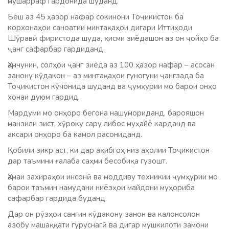
мушарраф гардонида шуданд.
Беш аз 45 ҳазор нафар сокинони Тоҷикистон ба
корхонаҳои саноатии минтақаҳои дигари Иттиҳоди
Шӯравӣ фиристода шуда, қисми зиёдашон аз он ҷойҳо ба
ҷанг сафарбар гардиданд.
Ҳамчунин, солҳои ҷанг зиёда аз 100 ҳазор нафар – асосан
занону кӯдакон – аз минтақаҳои гуногуни ҷангзада ба
Тоҷикистон кӯчонида шуданд ва ҷумҳурии мо барои онҳо
хонаи дуюм гардид.
Мардуми мо онҳоро бегона нашумориданд, барояшон
манзили зист, хӯроку сару либос муҳайё карданд ва
аксари онҳоро ба камол расониданд.
Қобили зикр аст, ки дар ақибгоҳ низ аҳолии Тоҷикистон
дар таъмини ғалаба саҳми бесобиқа гузошт.
Ҳамаи захираҳои инсонӣ ва моддиву техникии ҷумҳурии мо
барои таъмин намудани ниёзҳои майдони муҳориба
сафарбар гардида буданд.
Дар он рӯзҳои сангин кӯдакону занон ва калонсолон
азобу машаққати гуруснагӣ ва дигар мушкилоти замони