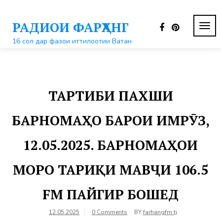
Перейти
к
РАДИОИ ФАРҲАНГ
контенту
ПЕР
НАВ
16 сол дар фазои иттилоотии Ватан
ТАРТИБИ ПАХШИ
БАРНОМАҲО БАРОИ ИМРӮЗ,
12.05.2025. БАРНОМАҲОИ
МОРО ТАРИҚИ МАВҶИ 106.5
FM ПАЙГИР БОШЕД
12.05.2025
0 Comments
BY
farhangfm.tj