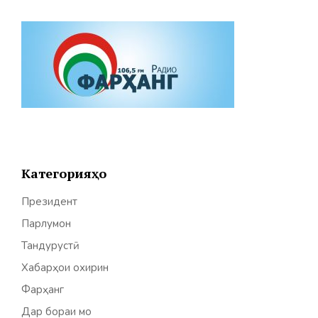
Категорияҳо
Президент
Парлумон
Тандурустӣ
Хабарҳои охирин
Фарҳанг
Дар бораи мо