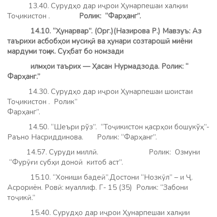
13.40. Сурудҳо дар иҷрои Ҳунарпешаи халқии
Тоҷикистон .
Ролик: “Фарҳанг”.
14.10. “Ҳунарвар”. (Орг.)(Назирова Р.) Мавзуъ: Аз
таърихи асбобҳои мусиқӣ ва ҳунари созтарошӣ миёни
мардуми тоҷик. Суҳбат бо номзади
илмҳои таърих — Ҳасан Нурмадзода. Ролик: “
Фарҳанг.”
14.30. Сурудҳо дар иҷрои Ҳунарпешаи шоистаи
Тоҷикистон . Ролик”
Фарҳанг”.
14.50. “Шеъри рўз”. “Тоҷикистон қасрҳои бошукўҳ”-
Раъно Насриддинова. Ролик: “Фарҳанг”.
14.57. Суруди миллӣ. Ролик: Озмуни
“Фурӯғи субҳи доноӣ китоб аст”.
15.10. “Хониши бадеӣ”.Достони “Нозкӯл” – и Ҷ.
Асрориён. Ровӣ: муаллиф. Г- 15 (35) Ролик: “Забони
тоҷикӣ.”
15.40. Сурудҳо дар иҷрои Ҳунарпешаи халқии