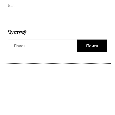
test
Ҷустуҷӯ
Найти: