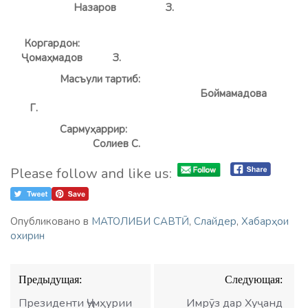
Назаров З.
Коргардон:
Ҷомаҳмадов З.
Масъули тартиб:
Боймамадова
Г.
Сармуҳаррир:
Солиев С.
Please follow and like us:
Опубликовано в
МАТОЛИБИ САВТӢ
,
Слайдер
,
Хабарҳои
охирин
Навигация
Предыдущая:
Следующая:
по
записям
Президенти Ҷумҳурии
Имрӯз дар Хуҷанд