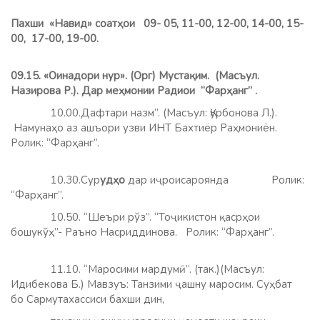
Пахши «Навид»
соатҳои 09- 05, 11-00, 12-00, 14-00, 15-
00, 17-00, 19-00.
09.15. «Оинадори нур». (Орг) Мустақим. (Масъул.
Назирова Р.). Дар меҳмонии Радиои “Фарҳанг” .
10.00.Дафтари назм”. (Масъул: Қурбонова Л.).
Намунаҳо аз ашъори узви ИНТ Бахтиёр Раҳмониён.
Ролик: “Фарҳанг”.
10.30.Сур
удҳо
дар иҷроисароянда Ролик:
“Фарҳанг”.
10.50. “Шеъри рўз”. “Тоҷикистон қасрҳои
бошукўҳ”- Раъно Насриддинова. Ролик: “Фарҳанг”.
11.10. “Маросими мардумӣ”. (так.)(Масъул:
Идибекова Б.) Мавзуъ: Танзими ҷашну маросим. Суҳбат
бо Сармутахассиси бахши дин,