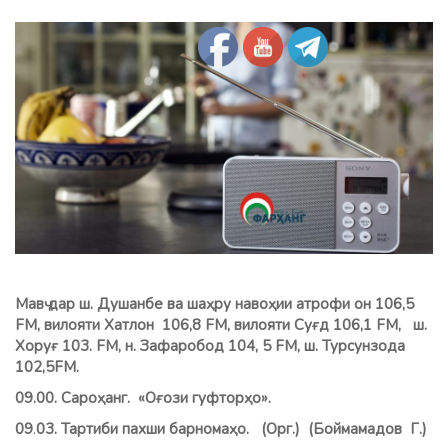
Мавҷ дар ш. Душанбе ва шаҳру навоҳии атрофи он 106,5
FM, вилояти Хатлон 106,8 FМ, вилояти Суғд 106,1 FM, ш.
Хоруғ 103. FM, н. Зафаробод 104, 5 FM, ш. Турсунзода
102,5FM.
09.00. Сароҳанг. «Оғози гуфторҳо».
09
.
03. Тартиби пахши барномаҳо. (Орг.) (Боймамадов Г.)