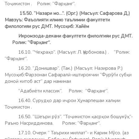
Тоҷикистон . Ролик: “Фарҳанг”.
15.50. “Назари мо…”. (Орг.) (Масъул: Сафарова Д.)
Мавзуъ: Фаъолияти илмию таълимии факултети
филологияи рус ДМТ. Мусоҳиб: Хайём
Икромзода-декани факултети филолгияи рус ДМТ.
Ролик: “Фарҳанг”.
16.10. “Чеҳраҳо”. (Масъул: Л. Қурбонова.) . “Ролик:
“Фарҳанг”.
16.20. “Донишвар”. (Так.) (Масъул: Назирова Р.)
Мусоҳиб:Фарзонаи Сафаралӣ-иштирокчии “Фурўѓи субҳи
доноӣ китоб аст” дар наминаи
“Адабиёти классик”. Ролик: “Фарҳанг”.
16.40. Сурудҳо дар иҷрои Ҳунарпешаи халқии
Тоҷикистон .
16.50. “Шеъри рўз”. “Тоҷикистон қасрҳои бошукўҳ”-
Раъно Насриддинова. Ролик: “Фарҳанг”.
17.10. Очерк “ Таърихи миллат”- и Карим Мўсо. (аз