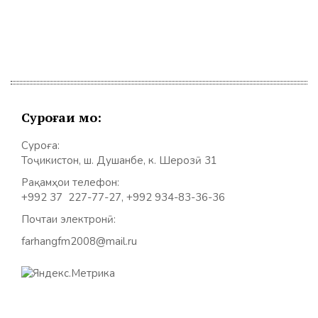
Суроғаи мо:
Суроға:
Тоҷикистон, ш. Душанбе, к. Шерозӣ 31
Рақамҳои телефон:
+992 37 227-77-27, +992 934-83-36-36
Почтаи электронӣ:
farhangfm2008@mail.ru