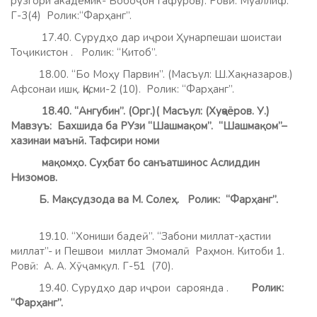
рўзгори академик- Бобоҷон Ѓафуров). Ровӣ: Муаллиф.
Г-3(4) Ролик:“Фарҳанг”.
17.40. Сурудҳо дар иҷрои Ҳунарпешаи шоистаи
Тоҷикистон .
Ролик: “Китоб”.
18.00. “Бо Моҳу Парвин”. (Масъул: Ш.Хақназаров.)
Афсонаи ишқ. Қисми-2 (10). Ролик: “Фарҳанг”.
18.40. “Ангубин”. (Орг.)( Масъул: (Хуҷаёров. У.)
Мавзуъ: Бахшида ба РУзи “Шашмақом”. “Шашмақом”–
хазинаи маънӣ. Тафсири номи
мақомҳо. Суҳбат бо санъатшинос Аслиддин
Низомов.
Б. Мақсудзода ва М. Солеҳ. Ролик: “Фарҳанг”.
19.10. “Хониши бадеӣ”. “Забони миллат-ҳастии
миллат”- и Пешвои миллат Эмомалӣ Раҳмон. Китоби 1.
Ровӣ: А. А. Хӯҷамқул. Г-51 (70).
19.40. Сурудҳо дар иҷрои сароянда .
Ролик:
“Фарҳанг”.