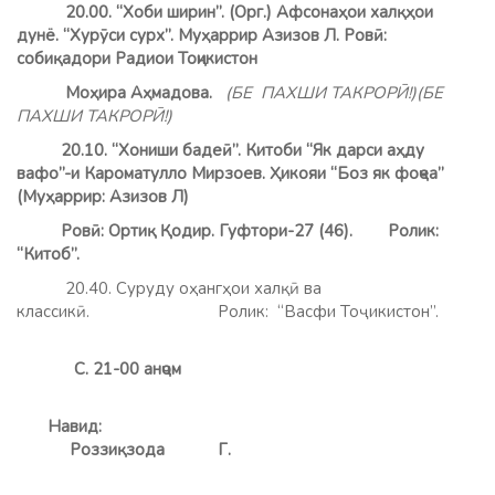
20.00. “Хоби ширин”. (Орг.) Афсонаҳои халқҳои
дунё. “Хурӯси сурх”. Муҳаррир Азизов Л. Ровӣ:
собиқадори Радиои Тоҷикистон
Моҳира Аҳмадова.
(БЕ ПАХШИ ТАКРОРӢ!)(БЕ
ПАХШИ ТАКРОРӢ!)
20.10. “Хониши бадеӣ”. Китоби “Як дарси аҳду
вафо”-и Кароматулло Мирзоев. Ҳикояи “Боз як фоҷеа”
(Муҳаррир: Азизов Л)
Ровӣ: Ортиқ Қодир. Гуфтори-27 (46).
Ролик:
“Китоб”.
20.40. Суруду оҳангҳои халқӣ ва
классикӣ. Ролик: “Васфи Тоҷикистон”.
С. 21-00 анҷом
Навид:
Роззиқзода Г.