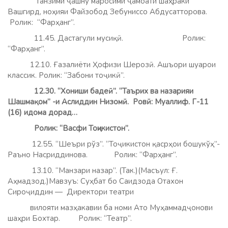
танзими ҷашну маросими ҷамоати шаҳраки
Вашгирд, ноҳияи Файзобод Зебуниссо Абдусатторова.
Ролик: “Фарҳанг”.
11.45. Дастагули мусиқӣ. Ролик:
“Фарҳанг”.
12.10. Ғазалиёти Ҳофизи Шерозӣ. Ашъори шуарои
классик. Ролик: “Забони тоҷикӣ”.
12.30.
“Хониши бадеӣ”. “Таърих ва назарияи
Шашмақом” -и Аслиддин Низомӣ. Ровӣ: Муаллиф. Г-11
(16) идома дорад…
Ролик: “Васфи Тоҷикистон”.
12.55. “Шеъри рўз”. “Тоҷикистон қасрҳои бошукўҳ”-
Раъно Насриддинова. Ролик: “Фарҳанг”.
13.10. “Манзари назар”. (Так.)(Масъул: Ғ.
Аҳмадзод.)Мавзуъ:
Суҳбат бо Саидзода Отахон
Сироҷиддин — Директори театри
вилояти мазҳакавии ба номи Ато Муҳаммадҷонови
шаҳри Бохтар.
Ролик: “Театр”.