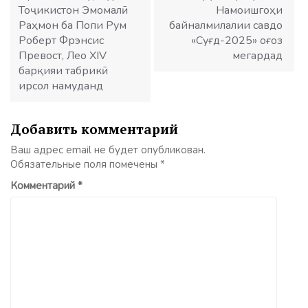
Тоҷикистон Эмомалӣ
Намоишгоҳи
Раҳмон ба Попи Рум
байналмилалии савдо
Роберт Фрэнсис
«Суғд-2025» оғоз
Превост, Лео XIV
мегардад
барқияи табрикӣ
ирсол намуданд
Добавить комментарий
Ваш адрес email не будет опубликован.
Обязательные поля помечены
*
Комментарий
*