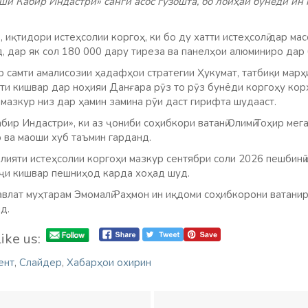
Кабир Индастри» санги асос гузошта, бо лоиҳаи бунёди ин 
 иқтидори истеҳсолии коргоҳ, ки бо ду хатти истеҳсолӣ дар ма
, дар як сол 180 000 дару тиреза ва панелҳои алюминиро дар 
р самти амалисозии ҳадафҳои стратегии Ҳукумат, татбиқи марҳ
ти кишвар дар ноҳияи Данғара рӯз то рӯз бунёди коргоҳу корх
мазкур низ дар ҳамин замина рӯи даст гирифта шудааст.
ир Индастри», ки аз ҷониби соҳибкори ватанӣ Олимӣ Тоҳир мег
р ва маоши хуб таъмин гарданд.
ияти истеҳсолии коргоҳи мазкур сентябри соли 2026 пешбинӣ 
ҷи кишвар пешниҳод карда хоҳад шуд.
авлат муҳтарам Эмомалӣ Раҳмон ин иқдоми соҳибкорони ватани
д.
ike us:
ент
,
Слайдер
,
Хабарҳои охирин