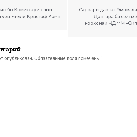
ин бо Комиссари олии
Сарвари давлат Эмомалӣ
тҳои миллӣ Кристоф Камп
Данғара ба сохтм
корхонаи ҶДММ «Сипа
нтарий
ет опубликован.
Обязательные поля помечены
*