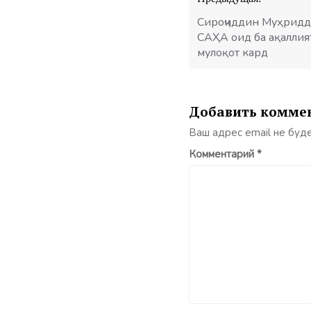
по
записям
Сироҷиддин Муҳридд
САҲА оид ба ақаллия
мулоқот кард
Добавить комме
Ваш адрес email не буд
Комментарий
*