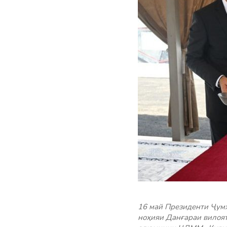
16 май Президенти Ҷум
ноҳияи Данғараи вилоят