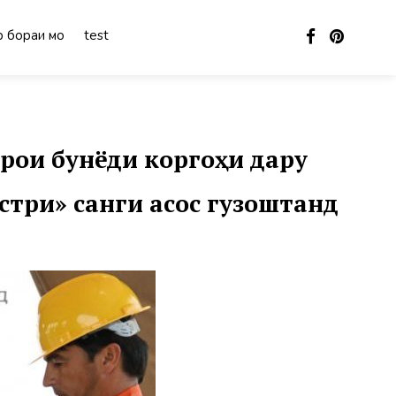
 бораи мо
test
рои бунёди коргоҳи дару
три» санги асос гузоштанд