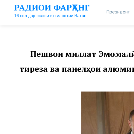
Перейти
РАДИОИ ФАРҲАНГ
к
Президент
контенту
16 сол дар фазои иттилоотии Ватан
Пешвои миллат Эмомалӣ 
тиреза ва панелҳои алюми