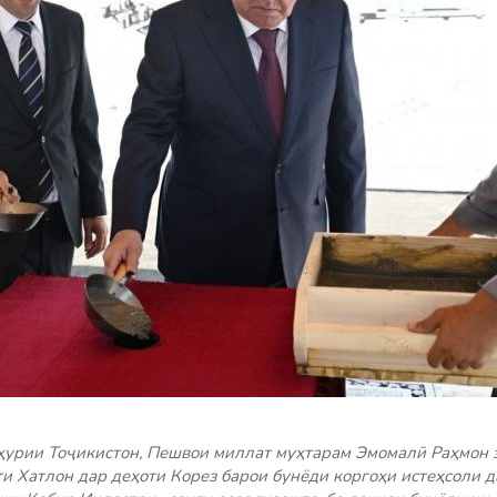
ҳурии Тоҷикистон, Пешвои миллат муҳтарам Эмомалӣ Раҳмон 
и Хатлон дар деҳоти Корез барои бунёди коргоҳи истеҳсоли д