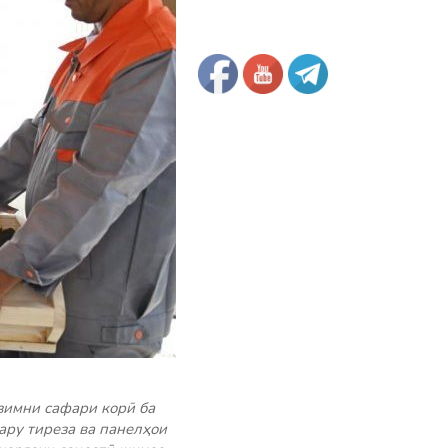
зимни сафари корӣ ба
ару тиреза ва панелҳои