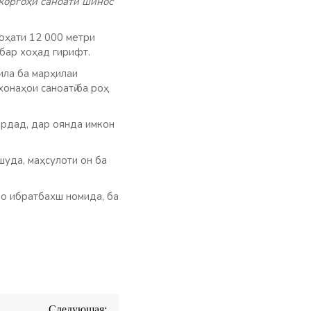
коргоҳи саноатӣ шинос
соҳати 12 000 метри
бар хоҳад гирифт.
ила ба марҳилаи
онаҳои саноатӣ ба роҳ
ардад, дар оянда имкон
шуда, маҳсулоти он ба
ро ибратбахш номида, ба
Следующая: