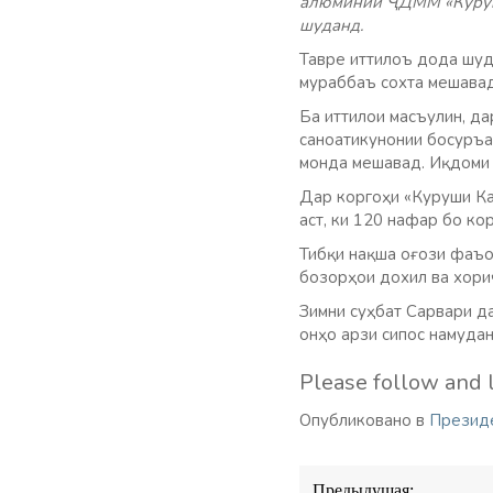
алюминии ҶДММ «Куруши 
шуданд.
Тавре иттилоъ дода шуд,
мураббаъ сохта мешавад
Ба иттилои масъулин, да
саноатикунонии босуръа
монда мешавад. Иқдоми 
Дар коргоҳи «Куруши Каб
аст, ки 120 нафар бо ко
Тибқи нақша оғози фаъол
бозорҳои дохил ва хори
Зимни суҳбат Сарвари д
онҳо арзи сипос намудан
Please follow and l
Опубликовано в
Презид
Навигация
Предыдущая: