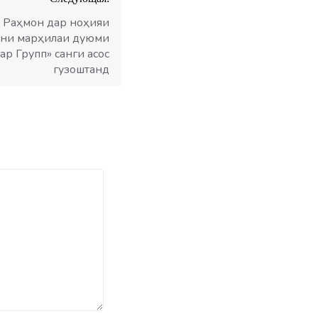
 Раҳмон дар ноҳияи
они марҳилаи дуюми
р Групп» санги асос
гузоштанд