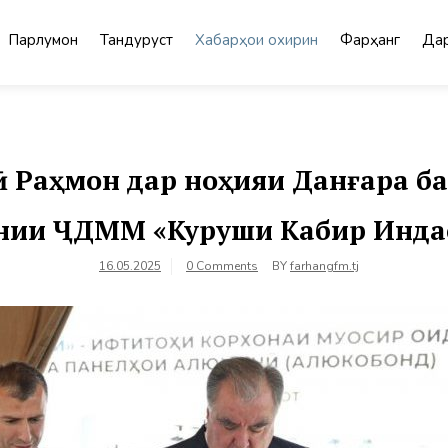
Парлумон
Тандурустӣ
Хабарҳои охирин
Фарҳанг
Дар
Раҳмон дар ноҳияи Данғара ба
нии ҶДММ «Куруши Кабир Индас
16.05.2025
0 Comments
BY
farhangfm.tj