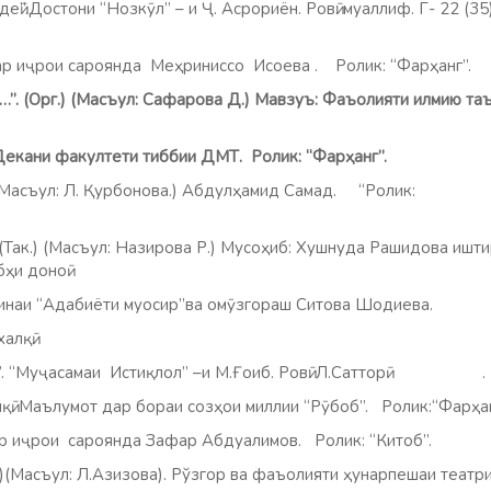
деӣ”.Достони “Нозкӯл” – и Ҷ. Асрориён. Ровӣ: муаллиф. Г- 22 (3
 дар иҷрои сароянда Меҳриниссо Исоева . Ролик: “Фарҳ
о…”. (Орг.) (Масъул: Сафарова Д.) Мавзуъ: Фаъолияти илмию т
и факултети тиббии ДМТ. Ролик: “Фарҳанг”.
съул: Л. Қурбонова.) Абдулҳамид Самад. “Ролик:
ҳанг”.
.(Так.) (Масъул: Назирова Р.) Мусоҳиб: Хушнуда Рашидова ишт
ҳи доноӣ
наи “Адабиёти муосир”ва омӯзгораш Ситова Шодиева.
и халқӣ.
“Муҷасамаи Истиқлол” –и М.Ғоиб. Ровӣ: Л.Сатторӣ .
. Маълумот дар бораи созҳои миллии “Рӯбоб”. Ролик:“
ар иҷрои сароянда Зафар Абдуалимов.
Ролик: “Китоб”.
асъул: Л.Азизова). Рўзгор ва фаъолияти ҳунарпешаи театри 