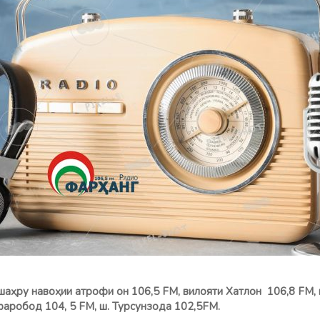
шаҳру навоҳии атрофи он 106,5 FM, вилояти Хатлон 106,8 FМ, 
Зафаробод 104, 5 FM, ш. Турсунзода 102,5FM.