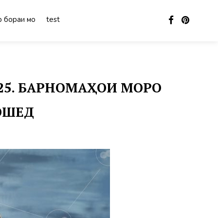
 бораи мо
test
025. БАРНОМАҲОИ МОРО
БОШЕД