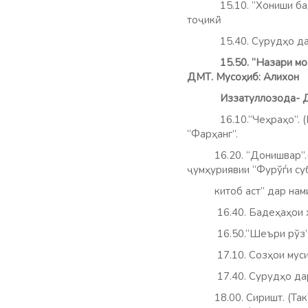
15.10. “Хониши ба
тоҷикӣ.”
15.40. Сурудҳо
15.50. “Назари м
ДМТ. Мусоҳиб: Алихон
Иззатуллозода- Декан
16.10.“Чеҳраҳо”. (Ма
“Фар
16.20. “Донишвар”
ҷумҳуриявии “Фурўѓи суб
китоб аст” дар нами
16.40. Бадеҳаҳо
16.50.“Шеъри рўз”. 
17.10. Созҳои мусиқӣ
17.40. Сурудҳо д
18.00. Сиришт. (Так)(М