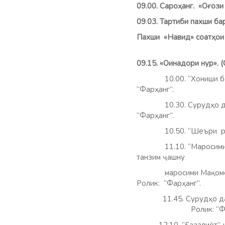
09.00. Сароҳанг.
09
.
03. Тартиби пахши б
Пахши «Навид»
соатҳои
09.15. «Оинадори нур». 
10.00. “Хониши бадеӣ
“Фа
10.30. Сурудҳо дар 
“Фарҳ
10.50. “Шеъри рӯз”
11.10. “Маросими мард
танзим ҷашну
маросими Мақомоти иҷ
Ролик: “Фарҳанг”.
11.45. Сурудҳо дар и
Ролик: “Фарҳ