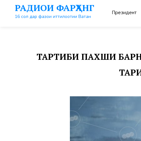
Перейти
РАДИОИ ФАРҲАНГ
к
Президент
контенту
16 сол дар фазои иттилоотии Ватан
ТАРТИБИ ПАХШИ БАРНО
ТАРИ