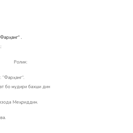
“Фарҳанг” .
:
ова. Ролик:
олик: “Фарҳанг”.
ат бо мудири бахши дин
зода Меҳриддин.
ва.