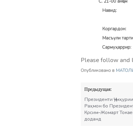
С. 21-00 ан
Навид
На
Корга
Масъули 
Сармуҳ
Please follow and l
Опубликовано в
МАТОЛ
Навигация
Предыдущая:
по
записям
Президенти Ҷумҳурии
Раҳмон бо Президент
Қосим–Жомарт Токаев
доданд