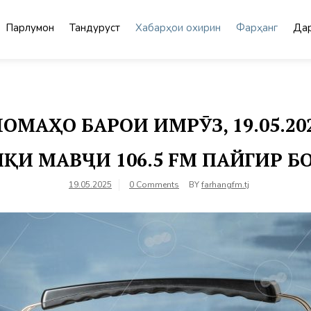
Парлумон
Тандурустӣ
Хабарҳои охирин
Фарҳанг
Дар
МАҲО БАРОИ ИМРӮЗ, 19.05.2
ҚИ МАВҶИ 106.5 FM ПАЙГИР 
19.05.2025
0 Comments
BY
farhangfm.tj