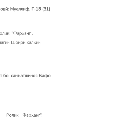
овӣ: Муаллиф. Г-18 (31)
к: “Фарҳанг”.
лагии Шоири халқии
бат бо санъатшинос Вафо
.
 . Ролик: “Фарҳанг”.