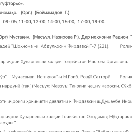
 «Оғози гуфторҳо».
арномаҳо. (Орг.) (Боймамадов Г.)
 09- 05, 11-00, 12-00, 14-00, 15-00, 17-00, 19-00.
(Орг) Мустақим. (Масъул. Назирова Р.). Дар меҳмонии Радиои 
”. “Шоҳнома”-и Абдулқосим Фирдавсӣ. Г-7 (221).
Ролик
рҳанг”.
иҷрои Ҳунарпешаи халқии Тоҷикистон Мастона Эргаш
анг”.
. “Муҷасамаи Истиқлол”-и М.Ғоиб. Ровӣ:Л.Сатторӣ Р
умӣ”. (так.)(Масъул: Мавзуъ: Танзими ҷашну маросим. Сӯхб
роияи ҳокимияти давлатии н.Фирдавсии ш.Душанбе Имом
ҷрои Ҳунарпешаи халқии Тоҷикистон Озодамоҳ Мўҳтарамо
анг”.