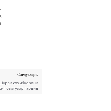
.
.
.
Следующая:
и Шурои соҳибкорони
сия баргузор гардид