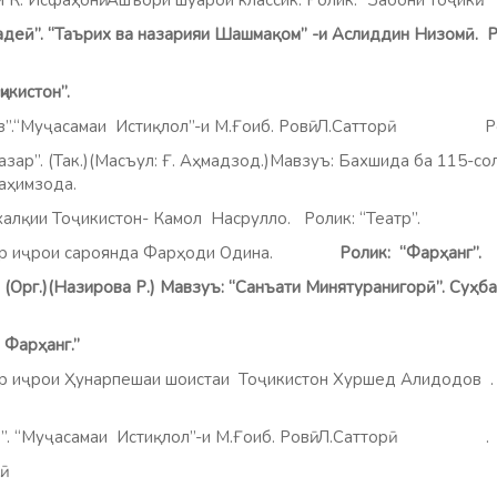
 К. Исфаҳонӣ. Ашъори шуарои классик. Ролик: “Забони тоҷикӣ”.
деӣ”. “Таърих ва назарияи Шашмақом” -и Аслиддин Низомӣ. Р
кистон”.
“Муҷасамаи Истиқлол”-и М.Ғоиб. Ровӣ: Л.Сатторӣ Роли
”. (Так.)(Масъул: Ғ. Аҳмадзод.)Мавзуъ:
Бахшида ба 115-со
Раҳимзода.
и Тоҷикистон- Камол Насрулло. Ролик: “Театр”.
дар иҷрои сароянда Фарҳоди Одина.
Ролик: “Фарҳанг”.
”. (Орг.)(Назирова Р.) Мавзуъ: “Санъати Минятуранигорӣ”. Суҳ
м Олим
 “ Фарҳанг.”
ар иҷрои Ҳунарпешаи шоистаи Тоҷикистон Хуршед Алидодов 
”Фарҳанг”.
ўз”. “Муҷасамаи Истиқлол”-и М.Ғоиб. Ровӣ: Л.Сатторӣ
и миллӣ.