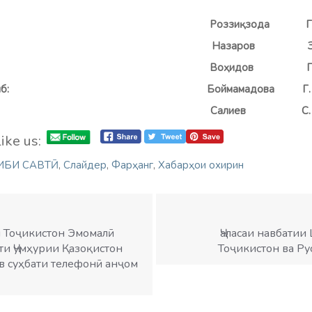
ҷом
: Роззиқзода Г
заров З
рдон: Воҳидов П
тартиб: Боймамадова
Г.
аррир: Салиев С.
ike us:
ИБИ САВТӢ
,
Слайдер
,
Фарҳанг
,
Хабарҳои охирин
 Тоҷикистон Эмомалӣ
Ҷаласаи навбати
и Ҷумҳурии Қазоқистон
Тоҷикистон ва Ру
 суҳбати телефонӣ анҷом