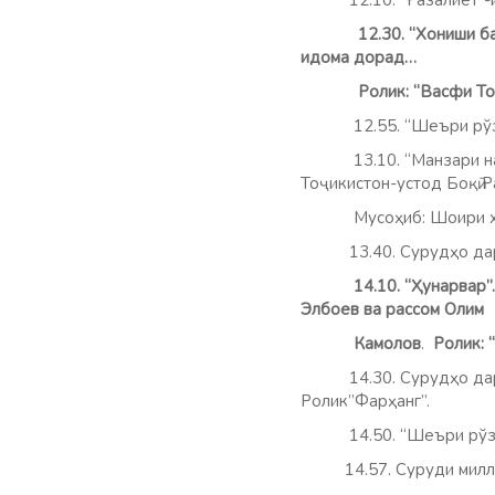
12.10. “Ғазалиёт”-и
12.30.
“Хониши ба
идома дорад…
Ролик: “Васфи Тоҷи
12.55. “Шеъри рўз”.
13.10. “Манзари назар
Тоҷикистон-устод Боқӣ 
Мусоҳиб: Шоири халқи
13.40. Сурудҳо 
14.10. “Ҳунарвар
Элбоев ва рассо
Камолов
.
Ролик:
14.30. Сурудҳо д
Ролик
14.50. “Шеъри р
14.57. Суруд