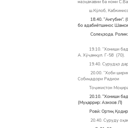
мазҳакавии ба номи С.В
ш.Кӯлоб, Кабкиниссо 
18.40. “Ангубин”. (Орг
бо адабиётшинос Шамс
Солеҳзода. Ролик: “
19.10. “Хониши баде
А. Хӯҷамқул. Г-58 (70).
19.40. Сурудҳо да
20.00. “Хоби ширин”. (Т
Собиқадори Радиои
Тоҷикистон Моҳира
20.10. “Хониши баде
(Муҳаррир: Азизов Л)
Ровӣ: Ортиқ Қодир. Г
20.40. Суруду оҳан