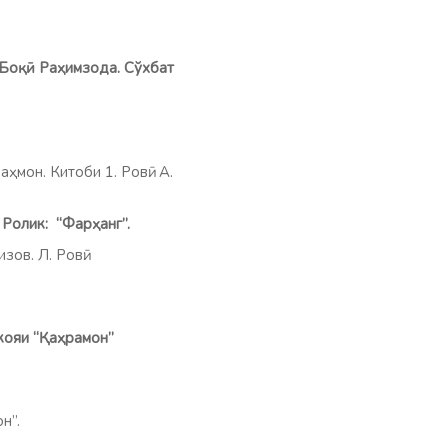
 Боқӣ Раҳимзода. Сўхбат
ҳмон. Китоби 1. Ровӣ: А.
ик: “Фарҳанг”.
ов. Л. Ровӣ:
кояи “Қаҳрамон”
н”.