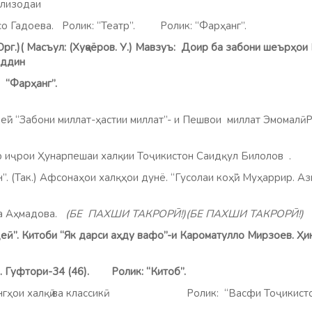
ализодаи
Гадоева. Ролик: “Театр”. Ролик: “Фарҳанг”.
.)( Масъул: (Хуҷаёров. У.) Мавзуъ: Доир ба забони шеърҳои
иддин
Фарҳанг”.
ӣ”. “Забони миллат-ҳастии миллат”- и Пешвои миллат Эмомалӣ Ра
р иҷрои Ҳунарпешаи халқии Тоҷикистон Саидқул Билолов .
Рол
ак.) Афсонаҳои халқҳои дунё. “Гусолаи коҳӣ”. Муҳаррир. Азиз
 Аҳмадова.
(БЕ ПАХШИ ТАКРОРӢ!)(БЕ ПАХШИ ТАКРОРӢ!)
ӣ”. Китоби “Як дарси аҳду вафо”-и Кароматулло Мирзоев. Ҳи
уфтори-34 (46).
Ролик: “Китоб”.
гҳои халқӣ ва классикӣ. Ролик: “Васфи Тоҷикисто