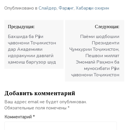
Опубликовано в
Слайдер
,
Фарҳанг
,
Хабарҳои охирин
Навигация
Предыдущая:
Следующая:
по
записям
Бахшида ба Рӯзи
Паёми шодбошии
ҷавонони Тоҷикистон
Президенти
дар Академияи
Ҷумҳурии Тоҷикистон,
идоракунии давлатӣ
Пешвои миллат
ҳамоиш баргузор шуд
Эмомалӣ Раҳмон ба
муносибати Рӯзи
ҷавонони Тоҷикистон
Добавить комментарий
Ваш адрес email не будет опубликован.
Обязательные поля помечены
*
Комментарий
*