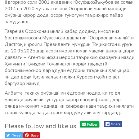
ёдгориро соли 2001 академик Юсуфшоҳ Яъқубов ва солҳои
2014 ва 2020 мутахассисони Осорхонаи миллӣ мавриди
омӯзиш қарор дода, осори гуногуни таърихиро пайдо
намудаанд.
Тавре аз Осорхонаи миллӣ хабар доданд, имсол низ
бостоншиносони Муассисаи давлатии “Осорхонаи миллӣ”-и
Дастгоҳи иҷроияи Президенти Ҷумҳурии Тоҷикистон шуруъ
аз 20.05.2025 дар асоси иҷозатномаи мақоми ваколатдори
давлатӣ – Агентии ҳифзи мероси таърихию фарҳангии назди
Ҳукумати Ҷумҳурии Тоҷикистон корҳои таҳқиқотӣ-
бостоншиносиро дар ҳудуди ёдгории таърихии Ҳалқаҷар,
ки дар деҳаи Қизилқалъаи ноҳияи Хуросон ҷойгир аст,
баргузор намуд.
Албатта, таҳқиқу омӯзиши ин ёдгории нодир, ки то ҳол
мавриди омӯзиши густурда қарор нагирифтааст, дар
оянда имконият медиҳад, ки саҳифаҳои нави таърихи миллати
тоҷик кушода ва дастраси мардуму аҳли илм гарданд.
Please follow and like us: