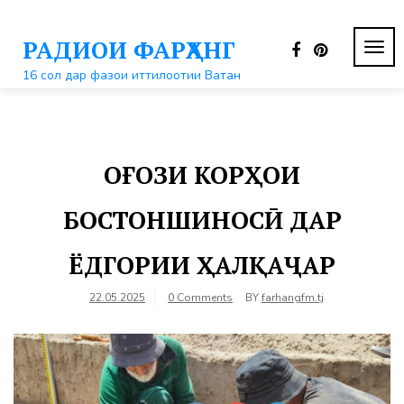
Перейти
к
РАДИОИ ФАРҲАНГ
контенту
ПЕР
НАВ
16 сол дар фазои иттилоотии Ватан
ОҒОЗИ КОРҲОИ
БОСТОНШИНОСӢ ДАР
ЁДГОРИИ ҲАЛҚАҶАР
22.05.2025
0 Comments
BY
farhangfm.tj