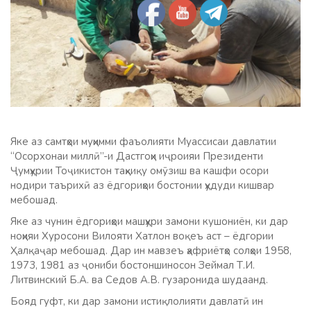
Яке аз самтҳои муҳимми фаъолияти Муассисаи давлатии
“Осорхонаи миллӣ”-и Дастгоҳи иҷроияи Президенти
Ҷумҳурии Тоҷикистон таҳқиқу омӯзиш ва кашфи осори
нодири таърихӣ аз ёдгориҳои бостонии ҳудуди кишвар
мебошад.
Яке аз чунин ёдгориҳои машҳури замони кушониён, ки дар
ноҳияи Хуросони Вилояти Хатлон воқеъ аст – ёдгории
Ҳалқаҷар мебошад. Дар ин мавзеъ ҳафриётҳо солҳои 1958,
1973, 1981 аз ҷониби бостоншиносон Зеймал Т.И.
Литвинский Б.А. ва Седов А.В. гузаронида шудаанд.
Бояд гуфт, ки дар замони истиқлолияти давлатӣ ин