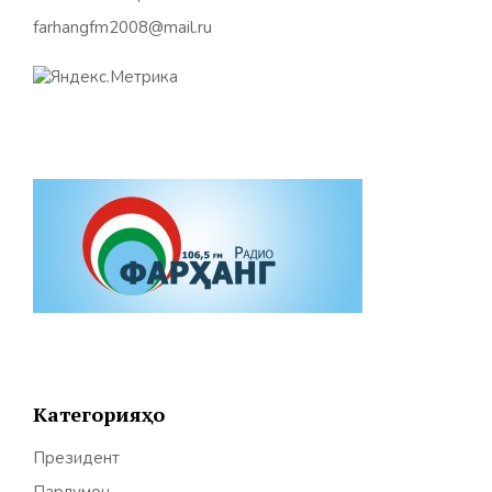
farhangfm2008@mail.ru
Категорияҳо
Президент
Парлумон