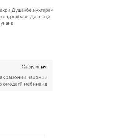
 шаҳри Душанбе муҳтарам
тон, роҳбари Дастгоҳи
кунанд.
Следующая:
қаҳрамонии ҷаҳонии
о омодагӣ мебинанд