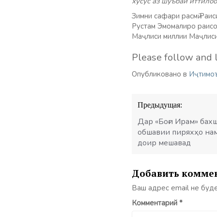
хусус аз шуъбаи иттило
Зимни сафари расмӣ Раи
Рустам Эмомалиро раисо
Маҷлиси миллии Маҷлиси 
Please follow and l
Опубликовано в
Иҷтимо
Навигация
Предыдущая:
по
записям
Дар «Боғи Ирам» бах
обшавии пиряхҳо на
доир мешавад
Добавить комме
Ваш адрес email не буд
Комментарий
*