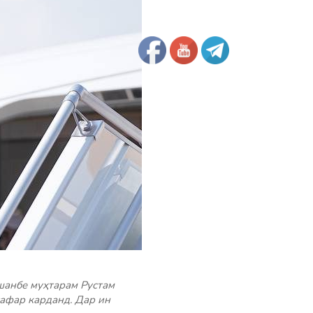
шанбе муҳтарам Рустам
афар карданд. Дар ин