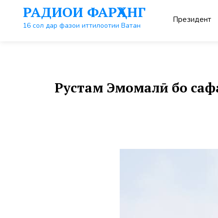
Перейти
РАДИОИ ФАРҲАНГ
к
Президент
контенту
16 сол дар фазои иттилоотии Ватан
Рустам Эмомалӣ бо саф