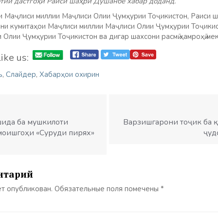
отии дастгоҳи Раиси шаҳри Душанбе хабар доданд.
си Маҷлиси миллии Маҷлиси Олии Ҷумҳурии Тоҷикистон, Раиси
ни кумитаҳои Маҷлиси миллии Маҷлиси Олии Ҷумҳурии Тоҷикис
Олии Ҷумҳурии Тоҷикистон ва дигар шахсони расмӣ ҳамроҳӣ ме
ike us:
ъ
,
Слайдер
,
Хабарҳои охирин
шида ба мушкилоти
Варзишгарони тоҷик ба 
моишгоҳи «Суруди пирях»
ҷуд
нтарий
ет опубликован.
Обязательные поля помечены
*