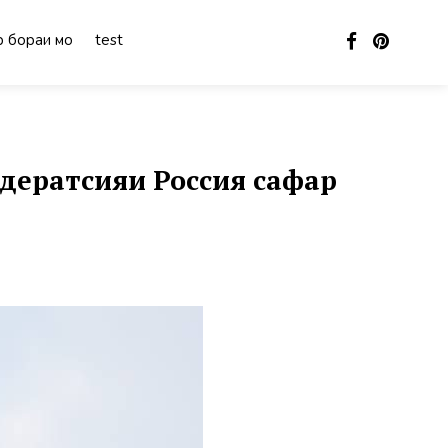
 бораи мо
test
дератсияи Россия сафар