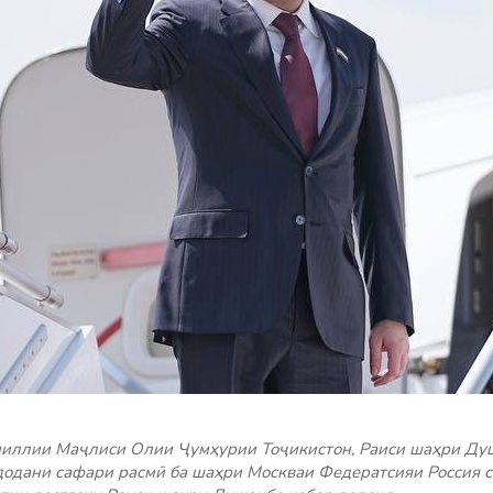
миллии Маҷлиси Олии Ҷумҳурии Тоҷикистон, Раиси шаҳри Ду
одани сафари расмӣ ба шаҳри Москваи Федератсияи Россия с