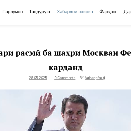
Парлумон
Тандурустӣ
Хабарҳои охирин
Фарҳанг
Дар
ари расмӣ ба шаҳри Москваи Фе
карданд
28.05.2025
0 Comments
BY
farhangfm.tj