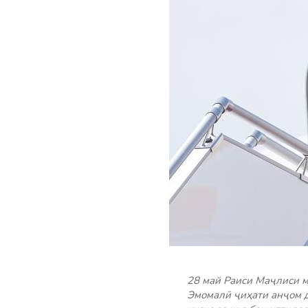
28 май Раиси Маҷлиси 
Эмомалӣ ҷиҳати анҷом д