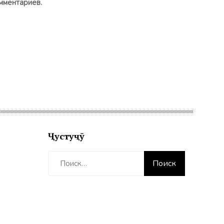
мментариев.
Ҷустуҷӯ
Найти: