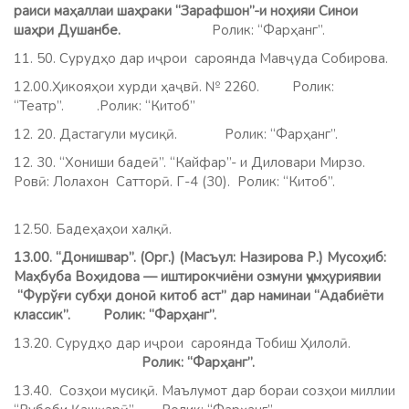
раиси маҳаллаи шаҳраки “Зарафшон”-и ноҳияи Синои
шаҳри Душанбе.
Ролик: “Фарҳанг”.
11. 50. Сурудҳо дар иҷрои сароянда Мавҷуда Собирова.
12.00.Ҳикояҳои хурди ҳаҷвӣ. № 2260. Ролик:
“Театр”. .Ролик: “Китоб”
12. 20. Дастагули мусиқӣ. Ролик: “Фарҳанг”.
12. 30. “Хониши бадеӣ”. “Кайфар”- и Диловари Мирзо.
Ровӣ: Лолахон Сатторӣ. Г-4 (30). Ролик: “Китоб”.
12.50. Бадеҳаҳои халқӣ.
13.00. “Донишвар”. (Орг.) (Масъул: Назирова Р.) Мусоҳиб:
Маҳбуба Воҳидова — иштирокчиёни озмуни ҷумҳуриявии
“Фурўғи субҳи доноӣ китоб аст” дар наминаи “Адабиёти
классик”. Ролик: “Фарҳанг”.
13.20. Сурудҳо дар иҷрои сароянда Тобиш Ҳилолӣ.
Ролик: “Фарҳанг”.
13.40. Созҳои мусиқӣ. Маълумот дар бораи созҳои миллии