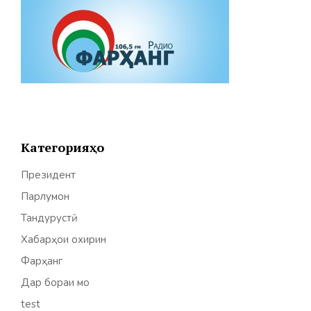
Категорияҳо
Президент
Парлумон
Тандурустӣ
Хабарҳои охирин
Фарҳанг
Дар бораи мо
test