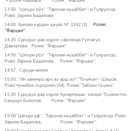
“Рубоби Қашқарӣ”. Ролик: “Фарҳанг”.
13.50. “Шеъри рўз”. “Таронаи муҳаббат”- и Гулрухсор.
Ровӣ: Зарина Бадалова.
14.00. Ҳикояи хурдии ҳаҷвӣ. № 3242 (2) .
Ролик:
“Фарҳанг”.
14.20. Сурудҳо дар иҷрои сароянда Ғунчагул
Давлатова. Ролик: “Фарҳанг”.
14.50. “Шеъри рўз”. “Таронаи муҳаббат”- и Гулрухсор.
Ровӣ: Зарина Бадалова. Ролик: “Фарҳанг”.
14.57. Суруди миллӣ.
15.00. .“Ин заминро арҷ аз арш аст”.“Тоҷикон”- Шишов.
Ровӣ:Ҷонибек Асрориён.(54).
Ролик:“Забони тоҷикӣ.”
15.30. Сурудҳо дар иҷрои Ҳунарпешаи халқии Тоҷикистон
Саидқул Билолов. Ролик: “Фарҳанг”.
15.50.“Шеъри рӯз”. “Таронаи муҳаббат”- и Гулрухсор. Ровӣ:
Зарина Бадалова. Ролик: “Форҳанг”.