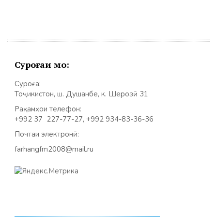
Суроғаи мо:
Суроға:
Тоҷикистон, ш. Душанбе, к. Шерозӣ 31
Рақамҳои телефон:
+992 37 227-77-27, +992 934-83-36-36
Почтаи электронӣ:
farhangfm2008@mail.ru