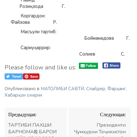
Навид:
Розиқзода Г.
Коргардон:
Файзова Р.
Масъули тартиб:
Боймамадова Г.
Сармуҳаррир:
Солиев С.
Please follow and like us:
Опубликовано в
МАТОЛИБИ САВТӢ
,
Слайдер
,
Фарҳанг
,
Хабарҳои охирин
Навигация
Предыдущая:
Следующая:
по
записям
ТАРТИБИ ПАХШИ
Президенти
БАРНОМАҲО БАРОИ
Ҷумҳурии Тоҷикистон