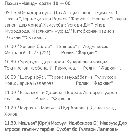
Пахши «Навид» соати 19 — 00.
09.15. «Оинадори нур». (Так.Аз рӯзи шанбе.) (Ҷумаева Г).
Бахши “Дар меҳмонии Радиои “Фарҳанг”. Мавзуъ: ”Нақши
занон дар ҷомеа”.Ҳамсуҳбат: Устоди ДМТ Умед
Муродзода.”Маслиҳати муфид”,”Китобхонаи радиои
Фарҳанг”,”Як ғазал”.
10.00. “Хониши бадеӣ”. “Шоҳнома”-и Абдулқосим
Фирдавсӣ. Г-27 (221).
Ролик: “Фарҳанг”.
10.30. Сурудҳои дар иҷрои Ҳунарпешаи халқии
Тоҷикистон Қурбоналӣ Раҳмонов.
Ролик: “Фарҳанг”.
10.50. “Шеъри рўз”. “Таронаи муҳаббат”- и Гулрухсор.
Ровӣ: Зарина Бадалова.
Ролик: “ Фарҳанг”.
11.00. “Ғазалиёт”-и Ҳофизи Шерозӣ. Ашъори шуарои
классик. Ролик: “Фарҳанг”.
11.20. Чеҳраҳо . (Масъул: Л.Қурбонова.) Давлатманд
Холов.
11.30. Машъал”.(Орг.)(Масъул: Идибекова Б.) Мавзуъ: Дар
атрофи таълиму тарбия. Суҳбат бо Гулпарӣ Латипова-