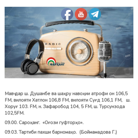
Мавҷ дар ш. Душанбе ва шаҳру навоҳии атрофи он 106,5
FM, вилояти Хатлон 106,8 FМ, вилояти Суғд 106,1 FM, ш.
Хоруғ 103. FM, н. Зафаробод 104, 5 FM, ш. Турсунзода
102,5FM.
09.00. Сароҳанг. «Оғози гуфторҳо».
09
.
03. Тартиби пахши барномаҳо. (
Боймамадова Г
.)