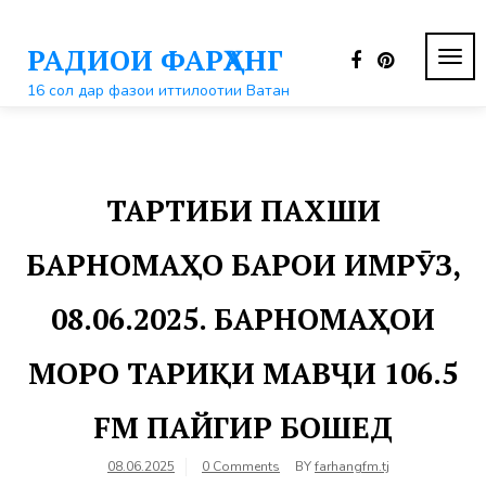
Перейти
к
РАДИОИ ФАРҲАНГ
контенту
ПЕР
НАВ
16 сол дар фазои иттилоотии Ватан
ТАРТИБИ ПАХШИ
БАРНОМАҲО БАРОИ ИМРӮЗ,
08.06.2025. БАРНОМАҲОИ
МОРО ТАРИҚИ МАВҶИ 106.5
FM ПАЙГИР БОШЕД
08.06.2025
0 Comments
BY
farhangfm.tj