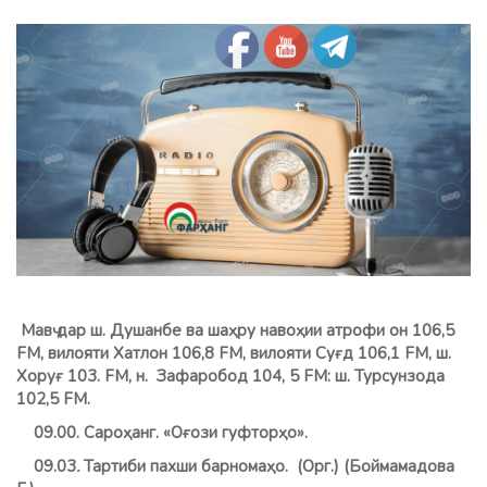
Мавҷ дар ш. Душанбе ва шаҳру навоҳии атрофи он 106,5
FM, вилояти Хатлон 106,8 FМ, вилояти Суғд 106,1 FM, ш.
Хоруғ 103. FM, н. Зафаробод 104, 5 FM: ш. Турсунзода
102,5 FM.
09.00. Сароҳанг. «Оғози гуфторҳо».
09.03
.
Тартиби пахши барномаҳо. (Орг.) (
Боймамадова