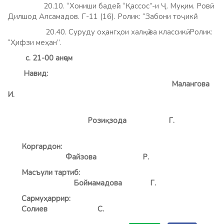
20.10. “Хониши бадеӣ”. “Қассос”-и Ҷ. Муқим. Ровӣ:
Дилшод Алсамадов. Г-11 (16). Ролик: “Забони тоҷикӣ.”
20.40. Суруду оҳангҳои халқӣ ва классикӣ. Ролик:
“Ҳифзи меҳан”.
с. 21-00 анҷом
Навид:
Малангов
И.
Розиқзода Г.
Коргардон:
Файзова Р.
Масъули тартиб:
Боймамадова Г.
Сармуҳаррир:
Солиев С.