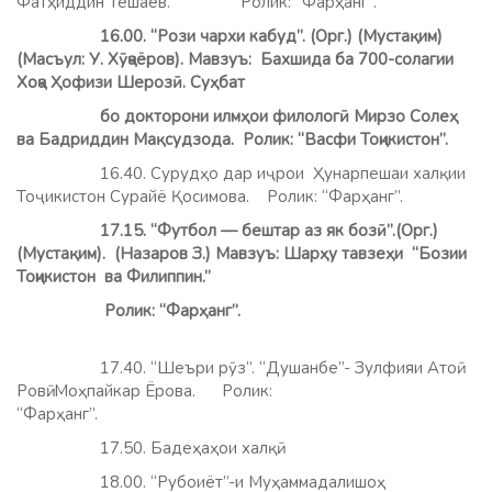
Фатҳиддин Тешаев. Ролик: “Фарҳанг”.
16.00. “Рози чархи кабуд”. (Орг.) (Мустақим)
(Масъул: У. Хӯҷаёров). Мавзуъ: Бахшида ба 700-солагии
Хоҷа Ҳофизи Шерозӣ. Суҳбат
бо докторони илмҳои филологӣ Мирзо Солеҳ
ва Бадриддин Мақсудзода. Ролик: “Васфи Тоҷикистон”.
16.40. Сурудҳо дар иҷрои Ҳунарпешаи халқии
Тоҷикистон Сурайё Қосимова.
Ролик: “Фарҳанг”.
17.15. “Футбол — бештар аз як бозӣ”.(Орг.)
(Мустақим). (Назаров З.) Мавзуъ: Шарҳу тавзеҳи “Бозии
Тоҷикистон ва Филиппин.”
Ролик: “Фарҳанг”.
17.40. “Шеъри рӯз”. “Душанбе”- Зулфияи Атоӣ.
Ровӣ: Моҳпайкар Ёрова. Ролик:
“Фарҳа
17.50. Бадеҳаҳои халқӣ.
18.00. “Рубоиёт”-и Муҳаммадалишоҳ