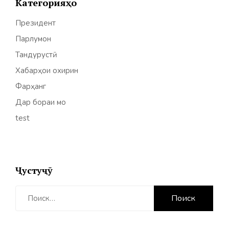
Категорияҳо
Президент
Парлумон
Тандурустӣ
Хабарҳои охирин
Фарҳанг
Дар бораи мо
test
Ҷустуҷӯ
Найти: