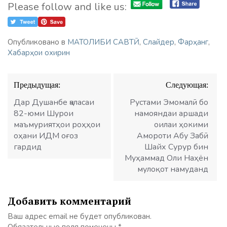
Please follow and like us:
Опубликовано в
МАТОЛИБИ САВТӢ
,
Слайдер
,
Фарҳанг
,
Хабарҳои охирин
Навигация
Предыдущая:
Следующая:
по
записям
Дар Душанбе ҷаласаи
Рустами Эмомалӣ бо
82-юми Шурои
намояндаи аршади
маъмуриятҳои роҳҳои
оилаи ҳокими
оҳани ИДМ оғоз
Амороти Абу Забӣ
гардид
Шайх Сурур бин
Муҳаммад Оли Наҳён
мулоқот намуданд
Добавить комментарий
Ваш адрес email не будет опубликован.