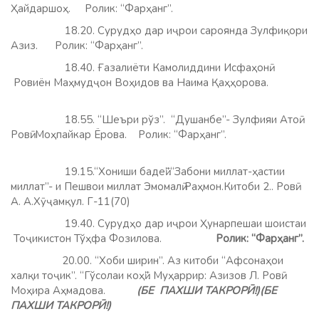
Ҳайдаршоҳ. Ролик: “Фарҳанг”.
18.20. Сурудҳо дар иҷрои сароянда Зулфиқори
Азиз. Ролик: “Фарҳанг”.
18.40. Ғазалиёти Камолиддини Исфаҳонӣ.
Ровиён Маҳмудҷон Воҳидов ва Наима Қаҳҳорова.
18.55. “Шеъри рўз”. “Душанбе”- Зулфияи Атоӣ.
Ровӣ: Моҳпайкар Ёрова. Ролик: “Фарҳанг”.
19.15.“Хониши бадеӣ”.“Забони миллат-ҳастии
миллат”- и Пешвои миллат Эмомалӣ Раҳмон.Китоби 2.. Ровӣ:
А. А.Хӯҷамқул. Г-11(70)
19.40. Сурудҳо дар иҷрои Ҳунарпешаи шоистаи
Тоҷикистон Тўҳфа Фозилова.
Ролик: “Фарҳанг”.
20.00. “Хоби ширин”. Аз китоби “Афсонаҳои
халқи тоҷик”. “Гўсолаи коҳӣ”. Муҳаррир: Азизов Л. Ровӣ:
Моҳира Аҳмадова.
(БЕ ПАХШИ ТАКРОРӢ!)(БЕ
ПАХШИ ТАКРОРӢ!)