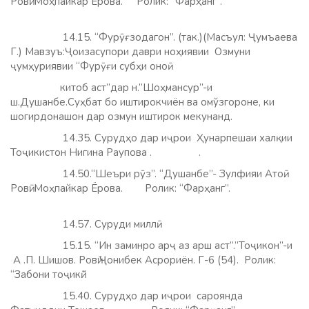
Ровӣ: Моҳпайкар Ёрова. Ролик: “Фарҳанг”.
14.15. “Фурӯғзодагон”. (так.)(Масъул: Ҷумъаева
Г.) Мавзуъ:Ҷоизасупори даври ноҳиявии Озмуни
ҷумҳуриявии “Фурӯғи субҳи оноӣ
китоб аст”дар н.”Шоҳмансур”-и
ш.Душанбе.Суҳбат бо иштирокчиён ва омўзгороне, ки
шогирдонашон дар озмун иштирок мекунанд.
14.35. Сурудҳо дар иҷрои Ҳунарпешаи халқии
Тоҷикистон Нигина Раупова . .
14.50.“Шеъри рӯз”. “Душанбе”- Зулфияи Атоӣ.
Ровӣ: Моҳпайкар Ёрова. Ролик: “Фарҳанг”.
14.57. Суруди миллӣ.
15.15. “Ин заминро арҷ аз арш аст”.”Тоҷикон”-и
А .П. Шишов. Ровӣ:Ҷонибек Асрориён. Г-6 (54). Ролик:
“Забони тоҷикӣ.”
15.40. Сурудҳо дар иҷрои сароянда