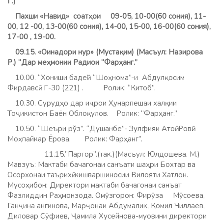
Г
.)
Пахши «Навид» соатҳои 09-05, 10-00(60 сония), 11-
00, 12 -00, 13-00(60 сония), 14-00, 15-00, 16-00(60 сония),
17-00 , 19-00.
09.15. «Оинадори нур» (Мустақим) (Масъул: Назирова
Р.) “Дар меҳмонии Радиои “Фарҳанг.”
10.00. “Хониши бадеӣ”. “Шоҳнома”-и Абдулқосим
Фирдавсӣ. Г-30 (221) . Ролик: “Китоб”.
10.30. Сурудҳо дар иҷрои Ҳунарпешаи халқии
Тоҷикистон Баён Облоқулов. Ролик: “Фарҳанг.”
10.50. “Шеъри рўз”. “Душанбе”- Зулфияи Атоӣ. Ровӣ:
Моҳпайкар Ёрова. Ролик: Фарҳанг”.
11.15.”Паргор”.(так.)(Масъул: Юлдошева. М.)
Мавзуъ: Мактаби бачагонаи санъати шаҳри Бохтар ва
Осорхонаи таърихӣ-кишваршиносии Вилояти Хатлон.
Мусоҳибон: Директори мактаби бачагонаи санъат
Фазлиддин Раҳмонзода. Омӯзгорон: Фирӯза Мӯсоева,
Ганҷина ангинова, Марҷонаи Абдумалик, Комил Чиллаев,
Диловар Сӯфиев, Ҷамила Хусейнова-муовини директори