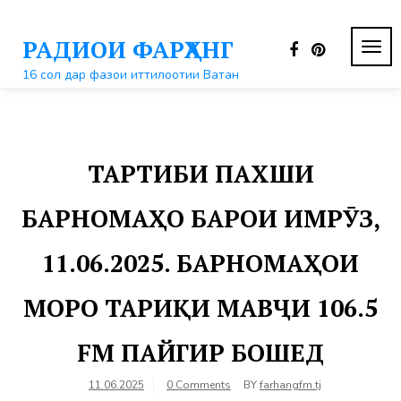
Перейти
к
РАДИОИ ФАРҲАНГ
контенту
ПЕР
НАВ
16 сол дар фазои иттилоотии Ватан
ТАРТИБИ ПАХШИ
БАРНОМАҲО БАРОИ ИМРӮЗ,
11.06.2025. БАРНОМАҲОИ
МОРО ТАРИҚИ МАВҶИ 106.5
FM ПАЙГИР БОШЕД
11.06.2025
0 Comments
BY
farhangfm.tj