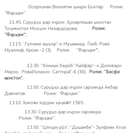
Осорхонаи Вилоятии шаҳри Бохтар. Ролик:
“Фарҳанг”
11.45. Сурудҳо дар иҷрои Ҳунарпешаи шоистаи
Тоҷикистон Моҳҷон Назардодова.
Ролик:
“Фарҳанг”.
12.15. “Гулчини ашъор”-и Муҳаммад Ѓоиб. Ровӣ:
Муаллиф. Қисми -2 (3). Ролик: “Фарҳанг
”.
12.30. “Хониши бадеӣ”. “Кайфар”- и Диловари
Мирзо. Ровӣ: Лолахон Сатторӣ. Г-6 (30).
Ролик: “Васфи
ҷикистон”.
12.50. Сурудҳо дар иҷрои сароянда Акбар
Давлатов. Ролик: “Фарҳанг.”
13.10. Ҳикояи хурдии ҳаҷвӣ № 1565.
13.30. Сурудҳо дар иҷрои сароянда
Ролик: “Фарҳанг”.
13.50. “Шеъри рўз”. “Душанбе”- Зулфияи Атоӣ.