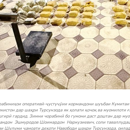
рабиниҳои оперативӣ-ҷустуҷӯии кормандони шуъбаи Кумитаи
истон дар шаҳри Турсунзода як ҳолати қочоқ ва муомилоти 
гирӣ гардид. Зимни чорабинӣ бо гумони даст доштан дар му
андон Эшмуродов Шоимардон Наркузиевич, соли таваллудаш 
и Шулуми ҷамоати деҳоти Навободи шаҳри Турсунзода, оиладо