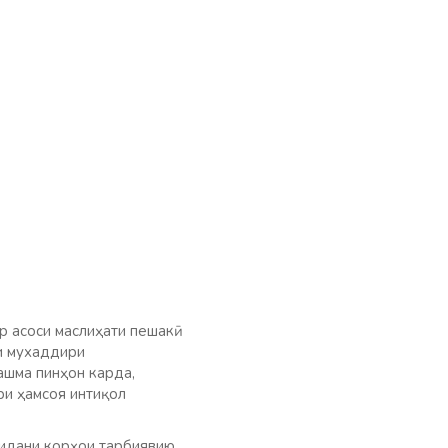
асоси маслиҳати пешакӣ
и мухаддири
шма пинҳон карда,
ри ҳамсоя интиқол
нидани корҳои тарбиявию