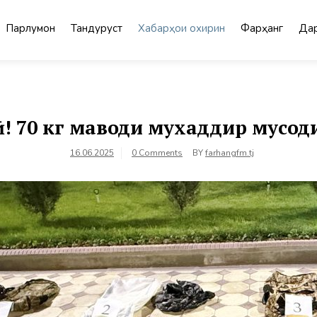
Парлумон
Тандурустӣ
Хабарҳои охирин
Фарҳанг
Дар
! 70 кг маводи мухаддир мусод
16.06.2025
0 Comments
BY
farhangfm.tj