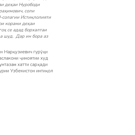
аи деҳаи Нурободи
раҳимович, соли
0-солагии Истиқлолияти
ои корами деҳаи
оҳ се адад борхалтаи
а шуд. Дар ин бора аз
н Нарқузиевич гурӯҳи
аслакони ҷиноятии худ
нтазам хатти сарҳади
урии Узбекистон интиқол