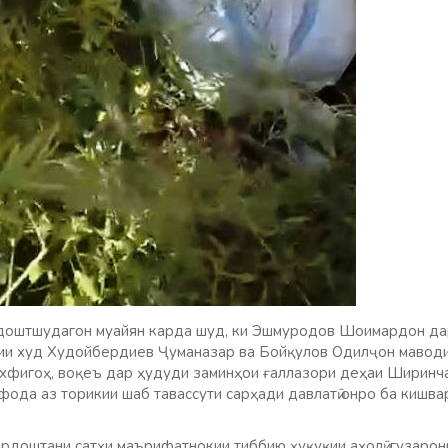
оштшудагон муайян карда шуд, ки Эшмуродов Шоимардон дар 
тии худ Худойбердиев Ҷуманазар ва Бойқулов Одилҷон мавод
фигоҳ, воқеъ дар ҳудуди заминҳои ғаллазори деҳаи Ширинча
фода аз торикии шаб тавассути сарҳади давлатӣ онро ба кишва
ардоштани сатҳи маърифатнокии тиббию ҳуқуқии аҳолӣ, гузаро