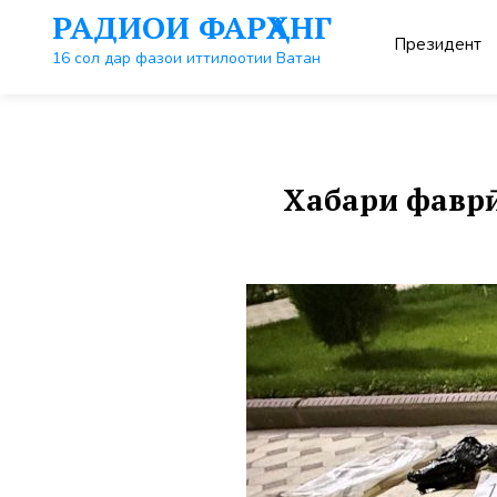
Перейти
РАДИОИ ФАРҲАНГ
к
Президент
контенту
16 сол дар фазои иттилоотии Ватан
Хабари фаврӣ