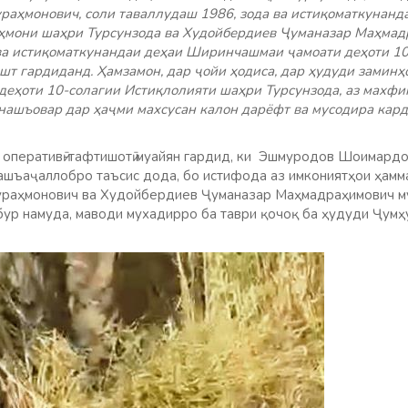
аҳмонович, соли таваллудаш 1986, зода ва истиқоматкунанд
аҳмони шаҳри Турсунзода ва Худойбердиев Ҷуманазар Маҳмад
 ва истиқоматкунандаи деҳаи Ширинчашмаи ҷамоати деҳоти 1
шт гардиданд. Ҳамзамон, дар ҷойи ҳодиса, дар ҳудуди заминҳ
ҳоти 10-солагии Истиқлолияти шаҳри Турсунзода, аз махфиг
нашъовар дар ҳаҷми махсусан калон дарёфт ва мусодира кард
оперативӣ-тафтишотӣ муайян гардид, ки Эшмуродов Шоимардо
ашъаҷаллобро таъсис дода, бо истифода аз имкониятҳои ҳамм
раҳмонович ва Худойбердиев Ҷуманазар Маҳмадраҳимович му
убур намуда, маводи мухадирро ба таври қочоқ ба ҳудуди Ҷумҳ