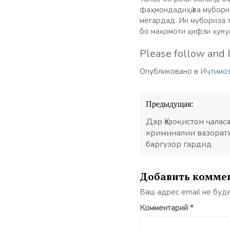
фаҳмондадиҳӣ ва мубори
мегардад. Ин мубориза 
бо мақомоти ҳифзи ҳуку
Please follow and l
Опубликовано в
Иҷтимо
Навигация
Предыдущая:
по
записям
Дар Қазоқистон ҷала
криминалии вазорат
баргузор гардид
Добавить комме
Ваш адрес email не буд
Комментарий
*