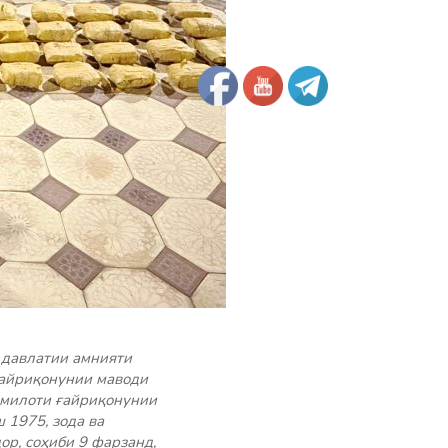
 давлатии амнияти
ғайриқонунии маводи
омилоти ғайриқонунии
1975, зода ва
р, соҳиби 9 фарзанд,