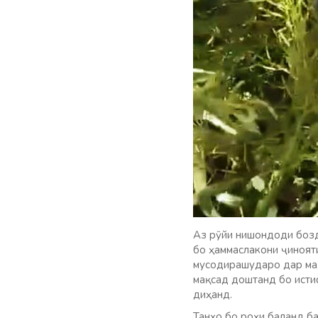
Аз рӯйи нишондоди бозд
бо ҳаммаслакони ҷиноя
мусодирашударо дар мах
мақсад доштанд бо исти
диҳанд.
Танҳо бо роҳи баланд б