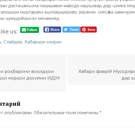
заи дастаҷамъона паҳншавии маводи нашъовар дар ҷомеа пешг
талошҳои муштараки аҳолӣ, ҳушёриву зиракии сиёсӣ ва ҳамкори
қи ҷумҳурӣ тақозо менамояд.
ike us:
ъ
,
Слайдер
,
Хабарҳои охирин
саи роҳбарони воҳидҳои
Хабари фаврӣ! Мусодир
ҳои корҳои дохилии ИДМ
дар ҳ
нтарий
ет опубликован.
Обязательные поля помечены
*