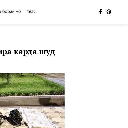
 бораи мо
test
ира карда шуд