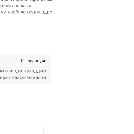
ирӣ ва решакан
и мутақобилан судмандро
Следующая:
аи маводи мухаддир
аҷми махсусан калон