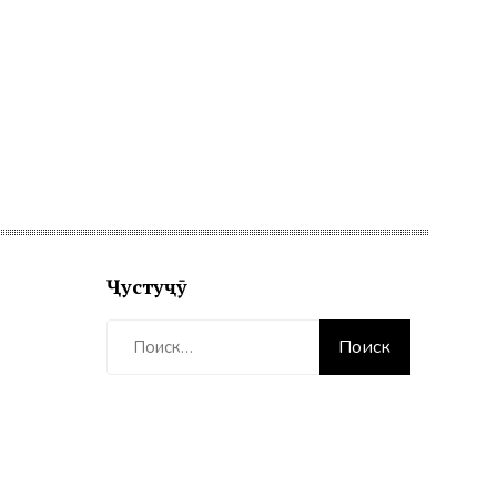
Ҷустуҷӯ
Найти: