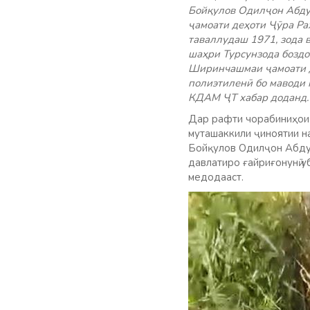
Бойқулов Одилҷон Абдур
ҷамоати деҳоти Ҷӯра Р
таваллудаш 1971, зода
шаҳри Турсунзода боздо
Ширинчашмаи ҷамоати де
полиэтиленӣ бо маводи 
КДАМ ҶТ хабар доданд.
Дар рафти чорабиниҳои 
муташаккили ҷиноятии н
Бойқулов Одилҷон Абду
давлатиро ғайриғонунӣ 
медодааст.