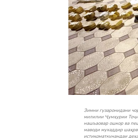
Зимни гузаронидани чо
милилии Ҷумҳурии Тоҷик
нашъаовар ошкор ва пеш
маводи мухаддир шаҳрв
истиқоматкунандаи деҳа