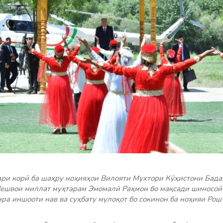
ари корӣ ба шаҳру ноҳияҳои Вилояти Мухтори Кӯҳистони Бад
ешвои миллат муҳтарам Эмомалӣ Раҳмон бо мақсади шиносоӣ 
мра иншооти нав ва суҳбату мулоқот бо сокинон ба ноҳияи Ро