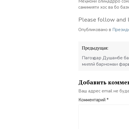
Меҳмони олиқадрро соки
самимияти хос ва бо баз
Please follow and l
Опубликовано в
Презид
Навигация
Предыдущая:
по
записям
Пагоҳ дар Душанбе ба
миллӣ барномаи фарҳ
Добавить комме
Ваш адрес email не буд
Комментарий
*