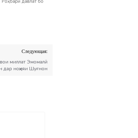
и Роҳбари давлат бо
Следующая:
вои миллат Эмомалӣ
н дар ноҳияи Шуғнон