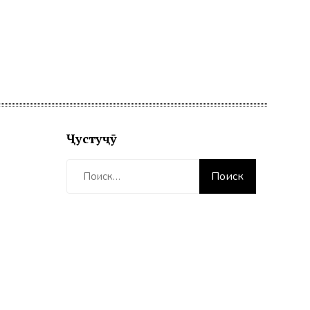
Ҷустуҷӯ
Найти: