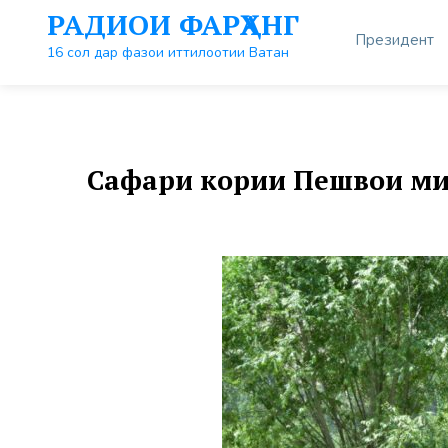
Перейти
РАДИОИ ФАРҲАНГ
к
Президент
контенту
16 сол дар фазои иттилоотии Ватан
Сафари кории Пешвои ми