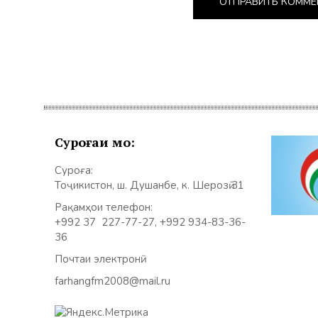
Суроғаи мо:
Суроға:
Тоҷикистон, ш. Душанбе, к. Шерозӣ 31
Рақамҳои телефон:
+992 37 227-77-27, +992 934-83-36-
36
Почтаи электронӣ:
farhangfm2008@mail.ru