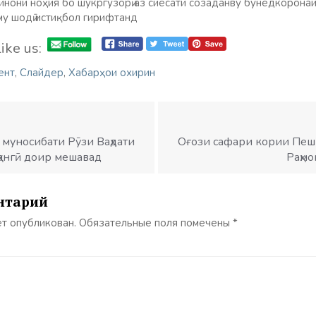
нони ноҳия бо шукргузорӣ аз сиёсати созаданву бунёдкорона
му шодӣ истиқбол гирифтанд
ike us:
ент
,
Слайдер
,
Хабарҳои охирин
 муносибати Рӯзи Ваҳдати
Оғози сафари кории Пеш
ангӣ доир мешавад
Раҳмо
нтарий
ет опубликован.
Обязательные поля помечены
*