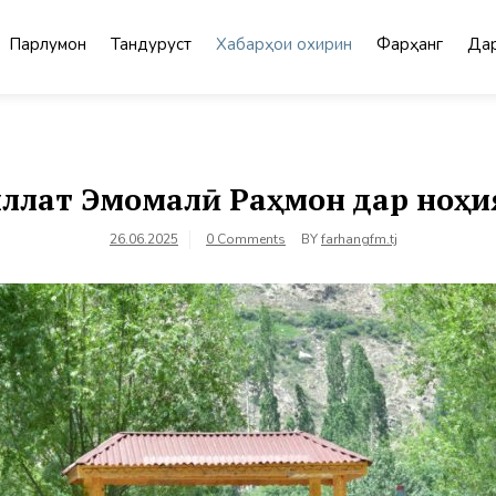
Парлумон
Тандурустӣ
Хабарҳои охирин
Фарҳанг
Дар
ллат Эмомалӣ Раҳмон дар ноҳия
26.06.2025
0 Comments
BY
farhangfm.tj