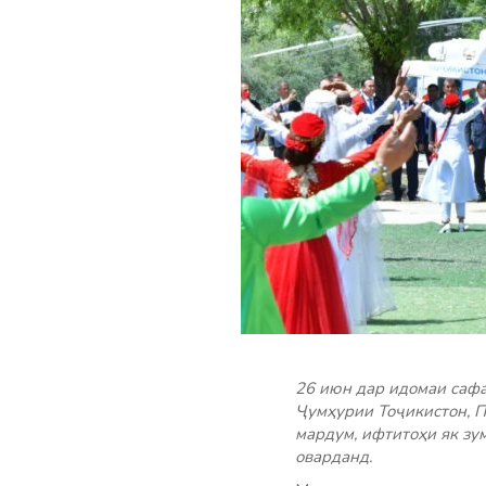
26 июн дар идомаи саф
Ҷумҳурии Тоҷикистон, П
мардум, ифтитоҳи як зу
оварданд.