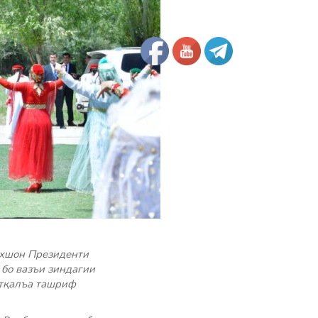
ахшон Президенти
бо вазъи зиндагии
штқалъа ташриф