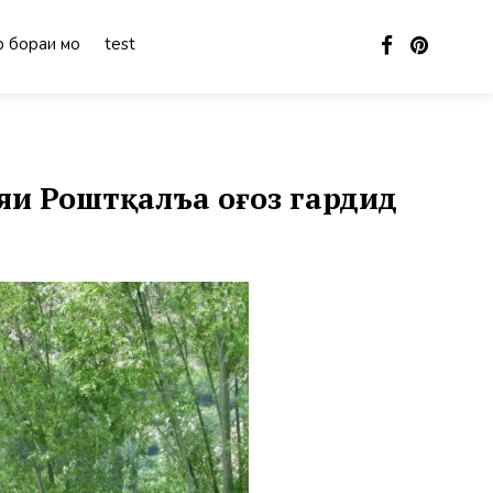
 бораи мо
test
и Роштқалъа оғоз гардид