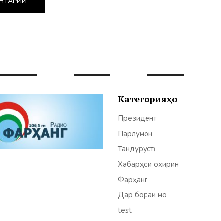
Категорияҳо
Президент
Парлумон
Тандурустӣ
Хабарҳои охирин
Фарҳанг
Дар бораи мо
test