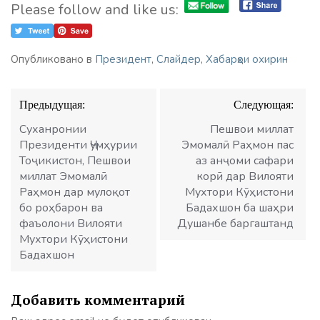
Please follow and like us:
Опубликовано в
Президент
,
Слайдер
,
Хабарҳои охирин
Навигация
Предыдущая:
Следующая:
по
записям
Суханронии
Пешвои миллат
Президенти Ҷумҳурии
Эмомалӣ Раҳмон пас
Тоҷикистон, Пешвои
аз анҷоми сафари
миллат Эмомалӣ
корӣ дар Вилояти
Раҳмон дар мулоқот
Мухтори Кӯҳистони
бо роҳбарон ва
Бадахшон ба шаҳри
фаъолони Вилояти
Душанбе баргаштанд
Мухтори Кӯҳистони
Бадахшон
Добавить комментарий