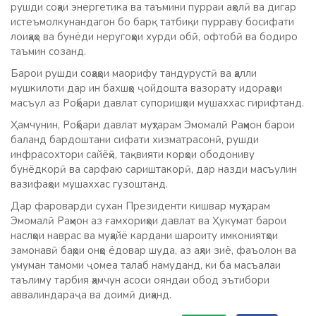
рушди соҳаи энергетика ва таъмини пурраи аҳолӣ ва дигар
истеъмолкунандагон бо барқ татбиқи пурраву босифати
лоиҳаҳо ва бунёди неругоҳҳои хурди обӣ, офтобӣ ва бодиро
таъмин созанд.
Барои рушди соҳаҳои маорифу тандурустӣ ва ҳалли
мушкилоти дар ин бахшҳо ҷойдошта вазорату идораҳои
масъул аз Роҳбари давлат супоришҳои мушаххас гирифтанд.
Ҳамчунин, Роҳбари давлат муҳтарам Эмомалӣ Раҳмон барои
баланд бардоштани сифати хизматрасонӣ, рушди
инфрасохтори сайёҳӣ, тақвияти корҳои ободониву
бунёдкорӣ ва сарфаю сариштакорӣ, дар назди масъулин
вазифаҳои мушаххас гузоштанд.
Дар фароварди сухан Президенти кишвар муҳтарам
Эмомалӣ Раҳмон аз ғамхориҳои давлат ва Ҳукумат барои
наслҳои наврас ва муҳайё кардани шароиту имкониятҳои
замонавӣ баҳри онҳо ёдовар шуда, аз аҳли зиё, фаъолон ва
умуман тамоми ҷомеа талаб намуданд, ки ба масъалаи
таълиму тарбия ҳамчун асоси ояндаи обод эътибори
аввалиндараҷа ва доимӣ диҳанд.