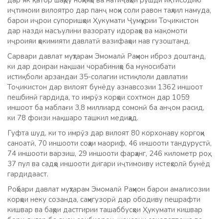
дар як қатор шаҳру ноҳияҳо ва натиҷаҳои рушди иқтисодию
иҷтимоии вилоятро дар панҷ моҳи соли равон таҳлил намуда,
барои иҷрои супоришҳои Ҳукумати Ҷумҳурии Тоҷикистон
дар назди масъулини вазорату идораҳо ва мақомоти
иҷроияи ҳокимияти давлатӣ вазифаҳои нав гузоштанд.
Сарвари давлат муҳтарам Эмомалӣ Раҳмон иброз доштанд,
ки дар доираи нақшаи чорабиниҳо ба муносибати
истиқболи арзандаи 35-солагии истиқлоли давлатии
Тоҷикистон дар вилоят бунёду азнавсозии 1362 иншоот
пешбинӣ гардида, то имрӯз корҳои сохтмон дар 1059
иншоот ба маблағи 3,8 миллиард сомонӣ ба анҷом расид,
ки 78 фоизи нақшаро ташкил медиҳад.
Гуфта шуд, ки то имрӯз дар вилоят 80 корхонаву коргоҳи
саноатӣ, 70 иншооти соҳаи маориф, 46 иншооти тандурустӣ,
74 иншооти варзиш, 29 иншооти фарҳанг, 246 километр роҳ,
37 пул ва садҳо иншооти дигари иҷтимоиву истеҳсолӣ бунёд
гардидааст.
Роҳбари давлат муҳтарам Эмомалӣ Раҳмон барои амалисозии
корҳои неку созанда, саҳмгузорӣ дар ободиву пешрафти
кишвар ва баҳри дастгирии ташаббусҳои Ҳукумати кишвар