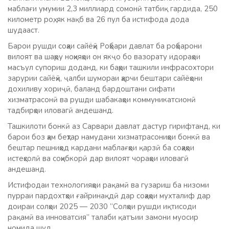
маблағи умумии 2,3 миллиард сомонӣ татбиқ гардида, 250
километр роҳ, як нақб ва 26 пул ба истифода дода
шудааст.
Барои рушди соҳаи сайёҳӣ Роҳбари давлат ба роҳбарони
вилоят ва шаҳру ноҳияҳои он якҷо бо вазорату идораҳои
масъул супориш доданд, ки баҳри ташкили инфрасохтори
зарурии сайёҳӣ, ҷалби шумораи ҳарчи бештари сайёҳони
дохиливу хориҷӣ, баланд бардоштани сифати
хизматрасонӣ ва рушди шабакаҳои коммуникатсионӣ
тадбирҳои иловагӣ андешанд.
Ташкилоти бонкӣ аз Сарвари давлат дастур гирифтанд, ки
барои боз ҳам беҳтар намудани хизматрасониҳои бонкӣ ва
бештар пешниҳод кардани маблағҳои қарзӣ ба соҳаҳои
истеҳсолӣ ва соҳибкорӣ дар вилоят чораҳои иловагӣ
андешанд.
Истифодаи технологияҳои рақамӣ ва гузариш ба низоми
пурраи пардохтҳои ғайринақдӣ дар соҳаҳои мухталиф дар
доираи солҳои 2025 — 2030 “Солҳои рушди иқтисоди
рақамӣ ва инноватсия” талаби қатъии замони муосир
номида шуд.