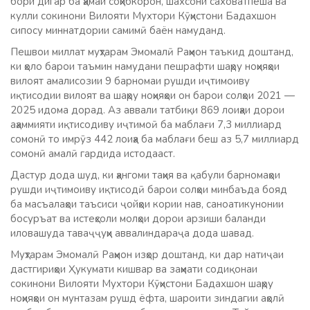
бори дигар ба ҳамаи соҳибкорон, шахсони саховатпеша ва
кулли сокинони Вилояти Мухтори Кӯҳистони Бадахшон
сипосу миннатдории самимӣ баён намуданд.
Пешвои миллат муҳтарам Эмомалӣ Раҳмон таъкид доштанд,
ки ҳоло барои таъмин намудани пешрафти шаҳру ноҳияҳои
вилоят амалисозии 9 барномаи рушди иҷтимоиву
иқтисодии вилоят ва шаҳру ноҳияҳои он барои солҳои 2021 —
2025 идома дорад. Аз аввали татбиқи 869 лоиҳаи дорои
аҳаммияти иқтисодиву иҷтимоӣ ба маблағи 7,3 миллиард
сомонӣ то имрӯз 442 лоиҳа ба маблағи беш аз 5,7 миллиард
сомонӣ амалӣ гардида истодааст.
Дастур дода шуд, ки ҳангоми таҳия ва қабули барномаҳои
рушди иҷтимоиву иқтисодӣ барои солҳои минбаъда бояд
ба масъалаҳои таъсиси ҷойҳои кории нав, саноатикунонии
босуръат ва истеҳсоли молҳои дорои арзиши баланди
иловашуда таваҷҷуҳи аввалиндараҷа дода шавад.
Муҳтарам Эмомалӣ Раҳмон изҳор доштанд, ки дар натиҷаи
дастгириҳои Ҳукумати кишвар ва заҳмати содиқонаи
сокинони Вилояти Мухтори Кӯҳистони Бадахшон шаҳру
ноҳияҳои он мунтазам рушд ёфта, шароити зиндагии аҳолӣ