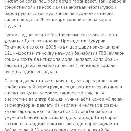
нисбат ба солҳои пеш хеле беҳтар гардидааст. Тайи даврони
соҳибистиқлолӣ аз ҳисоби ҳамаи манбаъҳои маблағгузорӣ
барои рушди соҳаҳои мухталифи иқтисодиву иҷтимоии
вилоят зиёда аз 25 миллиард сомонӣ равона карда
шудааст.
Гуфта шуд, ки аз ҷониби Дирексияи сохтмони иншооти
ҳукуматии Дастгоҳи иҷроияи Президенти Ҷумҳурии
Тоҷикистон аз соли 2008 то ҳол дар шаҳру ноҳияҳои вилоят
121 иншооти иҷтимоиву маъмурӣ ба маблағи 788 миллион
сомонӣ сохта, ба истифода дода шудааст. Ҳоло боз 17
иншооти дигар ба маблағи беш аз 1 миллиард сомонӣ
бунёд гардида истодааст.
Сарвари давлат таъкид намуданд, ки дар зарфи солҳои
соҳибистиқлолӣ барои рушди соҳаҳои иқтисодиву иҷтимоии
вилоят, аз ҷумла маорифу тандурустӣ, нақлиёту
энергетика ва дигар бахшҳои муҳимми ҳаёти ҷомеа 40 лоиҳаи
сармоягузории давлатӣ ба маблағи 4 миллиард сомонӣ
амалӣ гардида, ҳоло татбиқи боз 13 лоиҳа ба маблағи
умумии 5,5 миллиард сомонӣ идома дорад. Танҳо барои
сохтмон ва таҷдиди роҳҳои мошингарди дорои аҳаммияти
байналмилалӣ 12 лоиҳаи сармоягузории давлатӣ ба