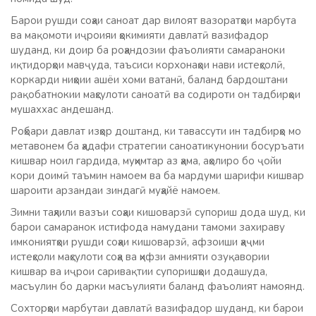
Барои рушди соҳаи саноат дар вилоят вазоратҳои марбута
ва мақомоти иҷроияи ҳокимияти давлатӣ вазифадор
шуданд, ки доир ба роҳандозии фаъолияти самараноки
иқтидорҳои мавҷуда, таъсиси корхонаҳои нави истеҳсолӣ,
коркарди ниҳоии ашёи хоми ватанӣ, баланд бардоштани
рақобатнокии маҳсулоти саноатӣ ва содироти он тадбирҳои
мушаххас андешанд.
Роҳбари давлат изҳор доштанд, ки тавассути ин тадбирҳо мо
метавонем ба ҳадафи стратегии саноатикунонии босуръати
кишвар ноил гардида, муҳимтар аз ҳама, аҳолиро бо ҷойи
кори доимӣ таъмин намоем ва ба мардуми шарифи кишвар
шароити арзандаи зиндагӣ муҳайё намоем.
Зимни таҳлили вазъи соҳаи кишоварзӣ супориш дода шуд, ки
барои самаранок истифода намудани тамоми захираву
имкониятҳои рушди соҳаи кишоварзӣ, афзоиши ҳаҷми
истеҳсоли маҳсулоти соҳа ва ҳифзи амнияти озуқавории
кишвар ва иҷрои саривақтии супоришҳои додашуда,
масъулин бо дарки масъулияти баланд фаъолият намоянд.
Сохторҳои марбутаи давлатӣ вазифадор шуданд, ки барои