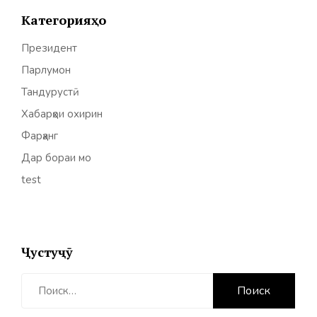
Категорияҳо
Президент
Парлумон
Тандурустӣ
Хабарҳои охирин
Фарҳанг
Дар бораи мо
test
Ҷустуҷӯ
Найти: