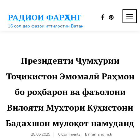
Перейти
к
РАДИОИ ФАРҲАНГ
контенту
ПЕР
НАВ
16 сол дар фазои иттилоотии Ватан
Президенти Ҷумҳурии
Тоҷикистон Эмомалӣ Раҳмон
бо роҳбарон ва фаъолони
Вилояти Мухтори Кӯҳистони
Бадахшон мулоқот намуданд
28.06.2025
0 Comments
BY
farhangfm.tj