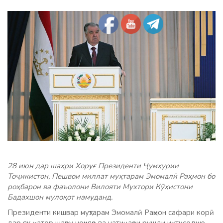
28 июн дар шаҳри Хоруғ Президенти Ҷумҳурии
Тоҷикистон, Пешвои миллат муҳтарам Эмомалӣ Раҳмон бо
роҳбарон ва фаъолони Вилояти Мухтори Кӯҳистони
Бадахшон мулоқот намуданд.
Президенти кишвар муҳтарам Эмомалӣ Раҳмон сафари корӣ