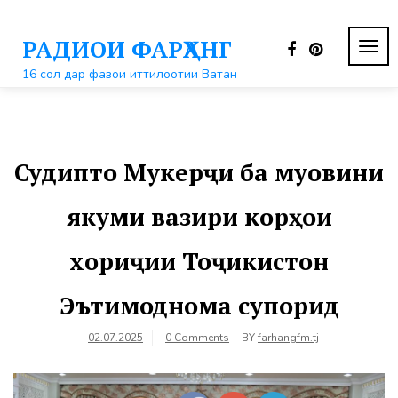
Перейти
к
РАДИОИ ФАРҲАНГ
контенту
ПЕР
НАВ
16 сол дар фазои иттилоотии Ватан
Судипто Мукерҷи ба муовини
якуми вазири корҳои
хориҷии Тоҷикистон
Эътимоднома супорид
02.07.2025
0 Comments
BY
farhangfm.tj