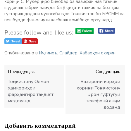
хориҷӣ С. Мукерҷиро бинобар ба вазифаи нав таъйин
шуданаш табрик намуда, ба ӯ ҷиҳати таҳким ва боз ҳам
густариш додани муносибатҳои Тоҷикистон бо БРСММ ва
пешбурди фаъолияти касбиаш комёбиҳо орзу кард.
Please follow and like us:
Опубликовано в
Иҷтимоъ
,
Слайдер
,
Хабарҳои охирин
Навигация
Предыдущая:
Следующая:
по
записям
Тоҷикистону Олмон
Вазирони корҳои
ҳамкориҳои
хориҷии Тоҷикистону
фарҳангиро тақвият
Эрон гуфтугӯи
медиҳанд
телефонӣ анҷом
доданд
Добавить комментарий