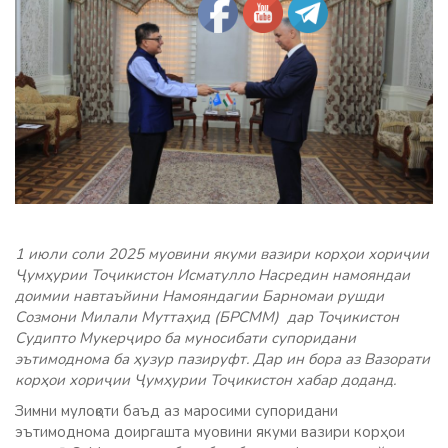
1 июли соли 2025 муовини якуми вазири корҳои хориҷии
Ҷумҳурии Тоҷикистон Исматулло Насредин намояндаи
доимии навтаъйини Намояндагии Барномаи рушди
Созмони Милали Муттаҳид (БРСММ) дар Тоҷикистон
Судипто Мукерҷиро ба муносибати супоридани
эътимоднома ба ҳузур пазируфт. Дар ин бора аз Вазорати
корҳои хориҷии Ҷумҳурии Тоҷикистон хабар доданд.
Зимни мулоқоти баъд аз маросими супоридани
эътимоднома доиргашта муовини якуми вазири корҳои