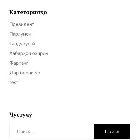
Категорияҳо
Президент
Парлумон
Тандурустӣ
Хабарҳои охирин
Фарҳанг
Дар бораи мо
test
Ҷустуҷӯ
Найти: