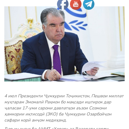
4 июл Президенти Ҷумҳурии Тоҷикистон, Пешвои миллат
муҳтарам Эмомалӣ Раҳмон бо мақсади иштирок дар
ҷаласаи 17-уми сарони давлатҳои аъзои Созмони
ҳамкории иқтисодӣ (ЭКО) ба Ҷумҳурии Озарбойҷон
сафари корӣ анҷом медиҳанд.