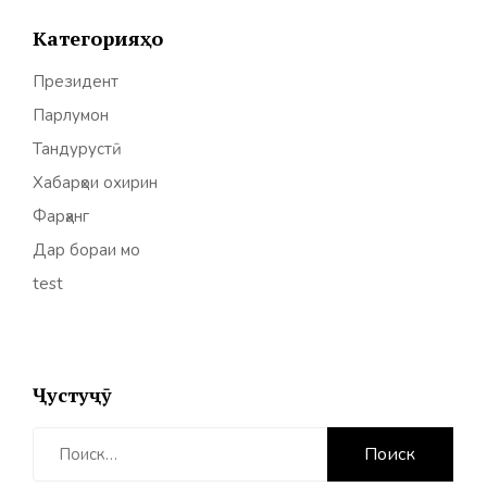
Категорияҳо
Президент
Парлумон
Тандурустӣ
Хабарҳои охирин
Фарҳанг
Дар бораи мо
test
Ҷустуҷӯ
Найти: