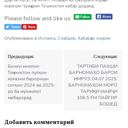
Дар ин хусус ба АМИТ «Ховар» аз Вазорати корҳои
хориҷии Ҷумҳурии Тоҷикистон хабар доданд.
Please follow and like us:
Опубликовано в
Иҷтимоъ
,
Слайдер
,
Хабарҳои охирин
Навигация
Предыдущая:
Следующая:
по
записям
Бонки миллии
ТАРТИБИ ПАХШИ
Тоҷикистон пулҳои
БАРНОМАҲО БАРОИ
коғазии барориши
ИМРӮЗ, 04.07.2025.
солҳои 2024 ва 2025-
БАРНОМАҲОИ МОРО
ро ба муомилот
ТАРИҚИ МАВҶИ
мебарорад
106.5 FM ПАЙГИР
БОШЕД
Добавить комментарий