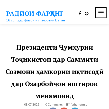
Перейти
к
РАДИОИ ФАРҲАНГ
контенту
ПЕР
НАВ
16 сол дар фазои иттилоотии Ватан
Президенти Ҷумҳурии
Тоҷикистон дар Саммити
Созмони ҳамкории иқтисодӣ
дар Озарбойҷон иштирок
менамоянд
03.07.2025
0 Comments
BY
farhangfm.tj