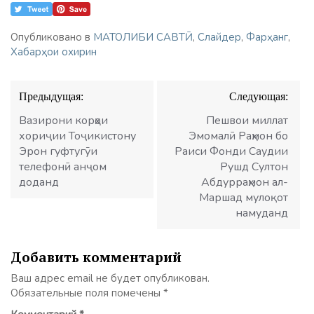
Опубликовано в
МАТОЛИБИ САВТӢ
,
Слайдер
,
Фарҳанг
,
Хабарҳои охирин
Навигация
Предыдущая:
Следующая:
по
записям
Вазирони корҳои
Пешвои миллат
хориҷии Тоҷикистону
Эмомалӣ Раҳмон бо
Эрон гуфтугӯи
Раиси Фонди Саудии
телефонӣ анҷом
Рушд Султон
доданд
Абдурраҳмон ал-
Маршад мулоқот
намуданд
Добавить комментарий
Ваш адрес email не будет опубликован.
Обязательные поля помечены
*