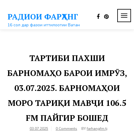
Перейти
к
РАДИОИ ФАРҲАНГ
контенту
ПЕР
НАВ
16 сол дар фазои иттилоотии Ватан
ТАРТИБИ ПАХШИ
БАРНОМАҲО БАРОИ ИМРӮЗ,
03.07.2025. БАРНОМАҲОИ
МОРО ТАРИҚИ МАВҶИ 106.5
FM ПАЙГИР БОШЕД
03.07.2025
0 Comments
BY
farhangfm.tj