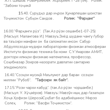
А.П. Шишов. Ровӣ: Ҷонибек Асрориён. Г-28 (54). Ролик:
“Забони тоҷикӣ.”
1
5.40. Сурудҳо дар иҷрои Ҳунарпешаи шоистаи
Тоҷикистон Субҳон Саидов .
Ролик: “Фарҳанг”
16.00.“Фарҳанги рӯз”. (Так.Аз рӯзи сешанбе1-07-25)
(Масъул: Малангова И.) Мавзуъ:Зиёд шудани чангу ѓубор
ва таъсири манфии он ба саломатии инсон Сабур
Абдуллозода-мудири лабораторияи физикаи атмосфераи
Институти физикаю техника ба номи С.У.Умарови АМИТ,
доктори илмҳои физикаю математика, профессор,
Соҳибназар Зоиров-назорати давлатии сантарию
эпидемологи.
16.40.“Созҳои мусиқӣ”. Маълумот дар бараи созҳои
миллии “Рубоб”.
“Тафсири як байт”.
17.15.“Рози чархи кабуд”. (так.Аз рӯзи чоршанбе.)
(Масъул: У. Хӯҷаёров). Мавзуъ
:
Мавзўи ишқ дар ѓазалҳои
Хоҷа Ҳофизи Шерозӣ. Суҳбат бо адабиёшинос Мирзо
Солеҳ.
Ролик: “Васфи Тоҷикистон”.