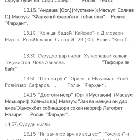
Суруш Луои ва Соро Собир . Ролик: “Театр.”
12.15. “Андеша”(Орг.)(Мустақим.)(Масъул: Солиев
С.) Мавзуъ: “Фарҳангӣ фароѓати тобистона”. Ролик:
“Фарҳанг”.
13.10. “Хониши бадеӣ”. “Кайфар”- и Диловари
Мирзо. Ровӣ: Лолахон Сатторӣ. Г-28 (30). Ролик: “Китоб”.
13.30. Сурудҳо дар иҷрои Ҳунарпешаи халқии
Тоҷикистон Лола Азизова
. “Тафсири як
байт”
13.50. “Шеъри рўз”. “Ориёи”-и Муҳаммад Ғоиб.
Ровӣ: Умар Сафаров. . Ролик: “Фарҳанг”.
14.15.
“Достони меҳр”. (Орг.)(Мустақим) (Масъул:
Моҳшариф Холиқзода.)
Мавзуъ: “Зан ва мавқеи он дар
ҷомеа”.Ҳамсуҳбат собиқадори соҳаи маориф Латофат
Назирӣ.
Ролик: “Фарҳанг”.
14.57. Суруди миллӣ.
15.15. “Ин заминро арҷ аз арш аст”. “Тоҷикон”-и