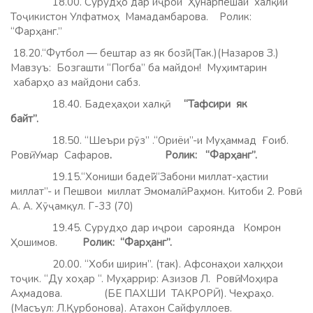
18.00. Сурудҳо дар иҷрои Ҳунарпешаи халқии
Тоҷикистон Улфатмоҳ Мамадамбарова. Ролик:
“Фарҳанг.”
18.20.“Футбол — бештар аз як бозӣ”.(Так.)(Назаров З.)
Мавзуъ
:
Бозгашти “Погба” ба майдон! Муҳимтарин
хабарҳо аз майдони сабз.
18.40. Бадеҳаҳои халқӣ
. “Тафсири як
байт”.
18.50. “Шеъри рӯз” .“Ориёи”-и Муҳаммад Ғоиб.
Ровӣ: Умар Сафаров
. Ролик: “Фарҳанг”.
19.15.“Хониши бадеӣ”.“Забони миллат-ҳастии
миллат”- и Пешвои миллат Эмомалӣ Раҳмон. Китоби 2. Ровӣ:
А. А. Хӯҷамқул. Г-33 (70)
19.45. Сурудҳо дар иҷрои сароянда Комрон
Ҳошимов.
Ролик: “Фарҳанг”.
20.00. “Хоби ширин”. (так). Афсонаҳои халқҳои
тоҷик. “Ду хоҳар “. Муҳаррир: Азизов Л. Ровӣ: Моҳира
Аҳмадова. (БЕ ПАХШИ ТАКРОРӢ). Чеҳраҳо.
(Масъул: Л.Қурбонова). Атахон Сайфуллоев.