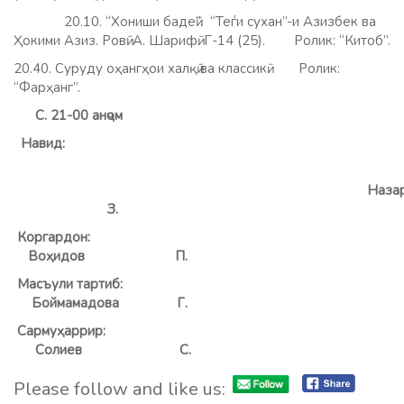
20.10. “Хониши бадеӣ”. “Теѓи сухан”-и Азизбек ва
Ҳокими Азиз. Ровӣ: А. Шарифӣ. Г-14 (25).
Ролик: “Китоб”.
20.40. Суруду оҳангҳои халқӣ ва классикӣ. Ролик:
“Фарҳанг”.
С. 21-00 анҷом
Навид:
Назаро
З.
Коргардон:
Воҳидов П.
Масъули тартиб:
Боймамадова Г.
Сармуҳаррир:
Солиев
С.
Please follow and like us: