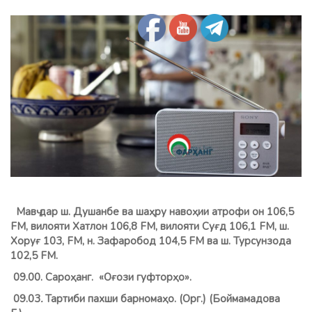
Мавҷ дар ш. Душанбе ва шаҳру навоҳии атрофи он 106,5
FM, вилояти Хатлон 106,8 FМ, вилояти Суғд 106,1 FM, ш.
Хоруғ 103, FM, н. Зафаробод 104,5 FM ва ш. Турсунзода
102,5 FM.
09.00. Сароҳанг. «Оғози гуфторҳо».
09.03
.
Тартиби пахши барномаҳо. (Орг.) (Боймамадова