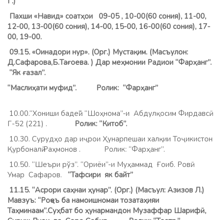
Г.)
Пахши «Навид» соатҳои 09-05
, 10-00(60 сония), 11-00,
12-00, 13-00(60 сония), 14-00, 15-00, 16-00(60 сония), 17-
00, 19-00.
0
9.15
.
«Оинадори нур». (Орг.) Мустақим. (Масъулон:
Д.Сафарова,Б.Тағоева. ) Дар меҳмонии Радиои “Фарҳанг”.
“Як ғазал”.
“Маслиҳати муфид”. Ролик: “Фарҳанг”
10.00.“Хониши бадеӣ”. “Шоҳнома”-и Абдулқосим Фирдавсӣ.
Г-52 (221) .
Ролик: “Китоб”.
10.30. Сурудҳо дар иҷрои Ҳунарпешаи халқии Тоҷикистон
Қурбоналӣ Раҳмонов . Ролик: “Фарҳанг”.
10.50. “Шеъри рўз”. “Ориёи”-и Муҳаммад Ғоиб. Ровӣ:
Умар Сафаров.
“Тафсири як байт”
11.15. “Асрори саҳнаи ҳунар”. (Орг.) (Масъул: Азизов Л.)
Мавзуъ: “Роҷеъ ба намоишномаи тозатаҳияи
Таҳминаам”.Суҳбат бо ҳунармандон Музаффар Шарифӣ,