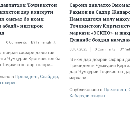
 давлатҳои Тоҷикистон
Сарони давлатҳо Эмома
изистон дар консерти
Раҳмон ва Садир Жапаро
ни санъат бо номи
Намоишгоҳи молу маҳсу
и абадӣ» иштирок
Тоҷикистону Қирғизист
нд
маркази «ЭСКПО»-и шаҳ
Душанбе боздид намуда
0 Comments
BY
farhangfm.tj
08.07.2025
0 Comments
BY
far
р доираи сафари давлатии
ти Ҷумҳурии Қирғизистон ба
8 июл дар доираи сафари да
 Тоҷикистон дар толори...
Президенти Ҷумҳурии Қирғи
дар Ҷумҳурии Тоҷикистон да
овано в
Президент
,
Слайдер
,
маркази...
 охирин
Опубликовано в
Президент
,
Хабарҳои охирин