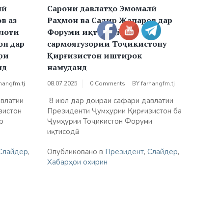
лӣ
Сарони давлатҳо Эмомалӣ
в аз
Раҳмон ва Садир Жапаров дар
лоти
Форуми иқтисодӣ ва
он дар
сармоягузории Тоҷикистону
ри
Қирғизистон иштирок
нд
намуданд
hangfm.tj
08.07.2025
0 Comments
BY
farhangfm.tj
влатии
8 июл дар доираи сафари давлатии
зистон
Президенти Ҷумҳурии Қирғизистон ба
р
Ҷумҳурии Тоҷикистон Форуми
иқтисодӣ...
Слайдер
,
Опубликовано в
Президент
,
Слайдер
,
Хабарҳои охирин