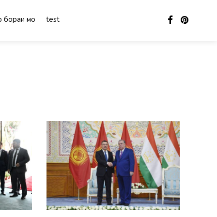
 бораи мо
test