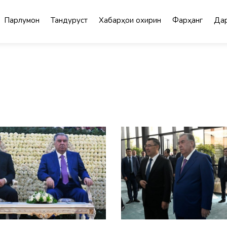
Парлумон
Тандурустӣ
Хабарҳои охирин
Фарҳанг
Дар