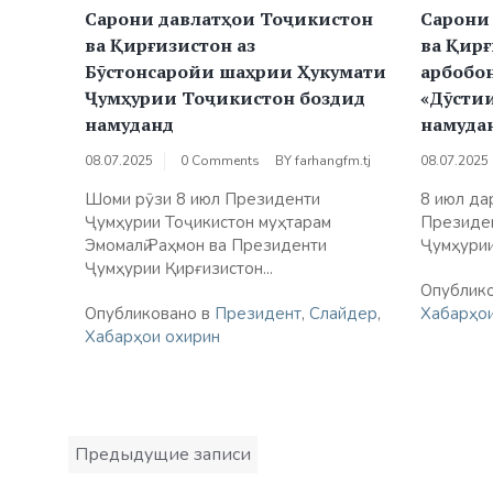
Сарони давлатҳои Тоҷикистон
Сарони
ва Қирғизистон аз
ва Қирғ
Бӯстонсаройи шаҳрии Ҳукумати
арбобо
Ҷумҳурии Тоҷикистон боздид
«Дӯсти
намуданд
намуда
08.07.2025
0 Comments
BY
farhangfm.tj
08.07.2025
Шоми рӯзи 8 июл Президенти
8 июл да
Ҷумҳурии Тоҷикистон муҳтарам
Президен
Эмомалӣ Раҳмон ва Президенти
Ҷумҳурии
Ҷумҳурии Қирғизистон...
Опублик
Опубликовано в
Президент
,
Слайдер
,
Хабарҳои
Хабарҳои охирин
Навигация
Предыдущие записи
по