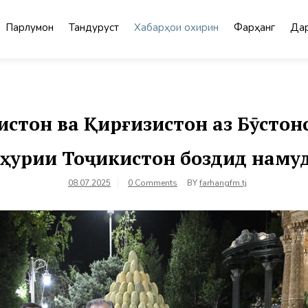
Парлумон
Тандурустӣ
Хабарҳои охирин
Фарҳанг
Дар
истон ва Қирғизистон аз Бӯсто
ҳурии Тоҷикистон боздид наму
08.07.2025
0 Comments
BY
farhangfm.tj