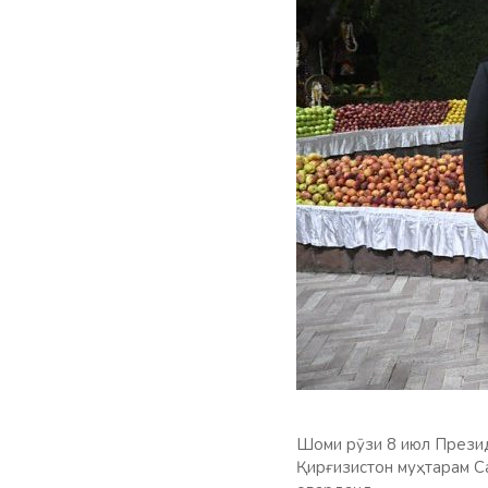
Шоми рӯзи 8 июл Презид
Қирғизистон муҳтарам 