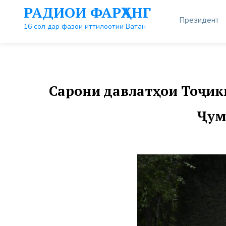
Перейти
РАДИОИ ФАРҲАНГ
к
Президент
контенту
16 сол дар фазои иттилоотии Ватан
Сарони давлатҳои Тоҷик
Ҷум