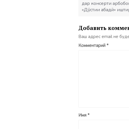
дар консерти арбобо
«Дӯстии абадӣ» ишт
Добавить комме
Ваш адрес email не буд
Комментарий
*
Имя
*