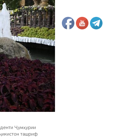
иденти Ҷумҳурии
оҷикистон ташриф