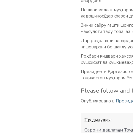
оварданд.
Пешвои миллат муҳтарам
қадршиносӣ дар фазои д
Зимни сайру гашти шомг
маҳсулоти тару тоза, аз
Дар роҳравҳои алоҳидаи
кишоварзии бо шаклу ус
Роҳбари кишвари ҳамсоя
хушсифат ва хушкмеваҳо
Президенти Қирғизистон
Тоҷикистон муҳтарам Эмо
Please follow and l
Опубликовано в
Презид
Навигация
Предыдущая:
по
записям
Сарони давлатҳои То