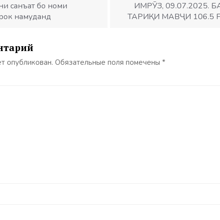
ни санъат бо номи
ИМРӮЗ, 09.07.2025.
ирок намуданд
ТАРИҚИ МАВҶИ 106.5
нтарий
ет опубликован.
Обязательные поля помечены
*