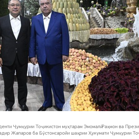
енти Ҷумҳурии Тоҷикистон муҳтарам Эмомалӣ Раҳмон ва През
Садир Жапаров ба Бӯстонсаройи шаҳрии Ҳукумати Ҷумҳурии Т