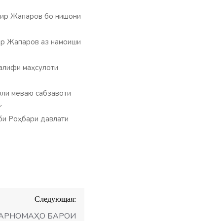
дир Жапаров бо нишони
дир Жапаров аз намоиши
алифи маҳсулоти
оли меваю сабзавоти
.
би Роҳбари давлати
Следующая:
БАРНОМАҲО БАРОИ