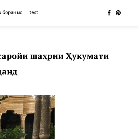
 бораи мо
test
нсаройи шаҳрии Ҳукумати
данд