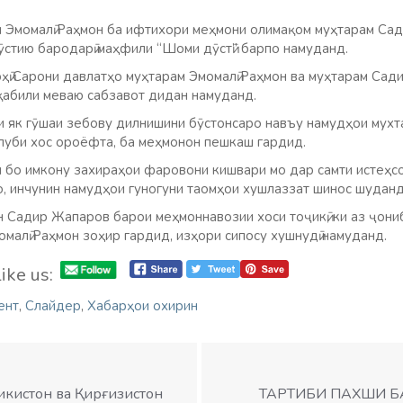
 Эмомалӣ Раҳмон ба ифтихори меҳмони олимақом муҳтарам Са
ӯстию бародарӣ маҳфили “Шоми дӯстӣ” барпо намуданд.
оҳӣ Сарони давлатҳо муҳтарам Эмомалӣ Раҳмон ва муҳтарам Са
 қабили меваю сабзавот дидан намуданд.
 як гӯшаи зебову дилнишини бӯстонсаро навъу намудҳои мухт
луби хос ороёфта, ба меҳмонон пешкаш гардид.
 бо имкону захираҳои фаровони кишвари мо дар самти истеҳс
, инчунин намудҳои гуногуни таомҳои хушлаззат шинос шуданд
 Садир Жапаров барои меҳмоннавозии хоси тоҷикӣ, ки аз ҷони
малӣ Раҳмон зоҳир гардид, изҳори сипосу хушнудӣ намуданд.
ike us:
ент
,
Слайдер
,
Хабарҳои охирин
ҷикистон ва Қирғизистон
ТАРТИБИ ПАХШИ 