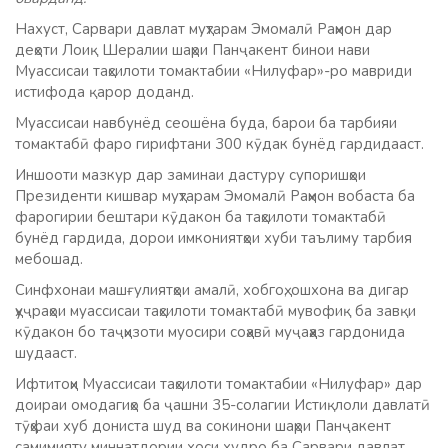
Нахуст, Сарвари давлат муҳтарам Эмомалӣ Раҳмон дар
деҳоти Лоиқ Шералии шаҳри Панҷакент бинои нави
Муассисаи таҳсилоти томактабии «Нилуфар»-ро мавриди
истифода қарор доданд.
Муассисаи навбунёд сеошёна буда, барои ба тарбияи
томактабӣ фаро гирифтани 300 кӯдак бунёд гардидааст.
Иншооти мазкур дар заминаи дастуру супоришҳои
Президенти кишвар муҳтарам Эмомалӣ Раҳмон вобаста ба
фарогирии бештари кӯдакон ба таҳсилоти томактабӣ
бунёд гардида, дорои имкониятҳои хуби таълиму тарбия
мебошад.
Синфхонаи машғулиятҳои амалӣ, хобгоҳ, ошхона ва дигар
ҳуҷраҳои муассисаи таҳсилоти томактабӣ мувофиқ ба завқи
кӯдакон бо таҷҳизоти муосири соҳавӣ муҷаҳҳаз гардонида
шудааст.
Ифтитоҳи Муассисаи таҳсилоти томактабии «Нилуфар» дар
доираи омодагиҳо ба ҷашни 35-солагии Истиқлоли давлатӣ
тӯҳфаи хуб дониста шуд ва сокинони шаҳри Панҷакент
самимияту миннатдории хоси худро ба Сарвари давлат