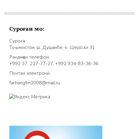
Суроғаи мо:
Суроға:
Тоҷикистон, ш. Душанбе, к. Шерозӣ 31
Рақамҳои телефон:
+992 37 227-77-27, +992 934-83-36-36
Почтаи электронӣ:
farhangfm2008@mail.ru