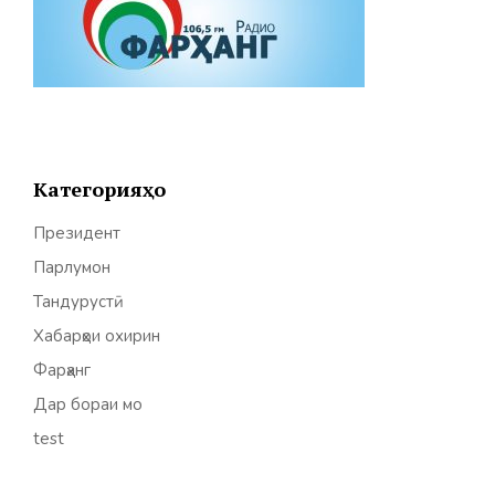
Категорияҳо
Президент
Парлумон
Тандурустӣ
Хабарҳои охирин
Фарҳанг
Дар бораи мо
test