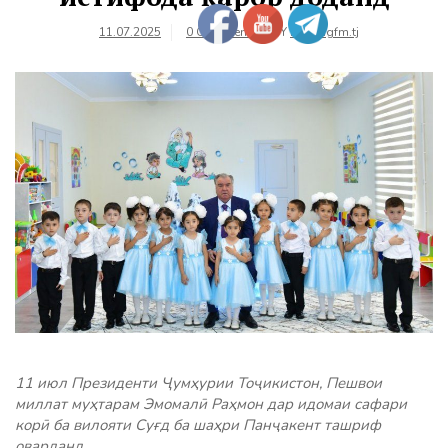
11.07.2025
0 Comments
BY
farhangfm.tj
11 июл Президенти Ҷумҳурии Тоҷикистон, Пешвои
миллат муҳтарам Эмомалӣ Раҳмон дар идомаи сафари
корӣ ба вилояти Суғд ба шаҳри Панҷакент ташриф
оварданд.