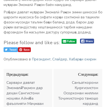
муҳтарам Эмомалӣ Раҳмон баён намуданд.
Роҳбари давлат муҳтарам Эмомалӣ Раҳмон зимни шиносоӣ бо
шароити муассиса ба сифати корҳои сохтмонӣ ва ташкили
фазои мусоиди таълим баҳои баланд дода, барои дар
рӯҳияи ватандӯстиву хештаншиносӣ тарбия намудани
фарзандон ба масъулин дастуру супоришҳо доданд.
Please follow and like us:
Опубликовано в
Президент
,
Слайдер
,
Хабарҳои охирин
Навигация
Предыдущая:
Следующая:
по
записям
Сарвари давлат
Санъаткорони
Эмомалӣ Раҳмон дар
Қирғизистон
деҳаи Сангистони
Осорхонаи миллии
ноҳияи Айнӣ ба
Тоҷикистонро тамошо
фаъолияти Маҷмааи
карданд