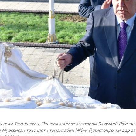
ҳурии Тоҷикистон, Пешвои миллат муҳтарам Эмомалӣ Раҳмон 
 Муассисаи таҳсилоти томактабии №6-и Гулистонро, ки дар з