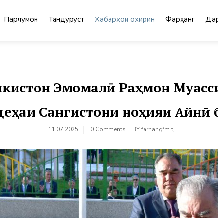
Парлумон
Тандурустӣ
Хабарҳои охирин
Фарҳанг
Дар
кистон Эмомалӣ Раҳмон Муасс
 деҳаи Сангистони ноҳияи Айнӣ 
11.07.2025
0 Comments
BY
farhangfm.tj