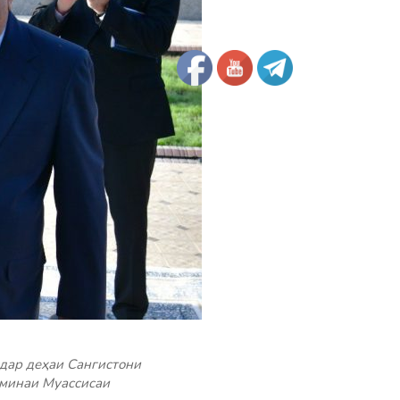
дар деҳаи Сангистони
аминаи Муассисаи