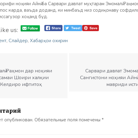
аорифи ноҳияи Айнӣ ба Сарвари давлат муҳтарам Эмомалӣ Раҳмо
пос карда, ваъда доданд, ки минбаъд низ содиқонаву софдил
ссагузор хоҳанд буд.
ike us:
ент
,
Слайдер
,
Хабарҳои охирин
лӣ Раҳмон дар ноҳияи
Сарвари давлат Эмома
ассамаи Шоири халқии
Сангистони ноҳияи Айнӣ
 Келдиро ифтитоҳ
мавриди ист
нтарий
ет опубликован.
Обязательные поля помечены
*