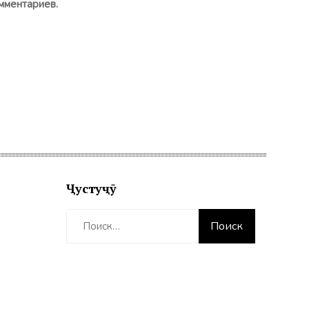
мментариев.
Ҷустуҷӯ
Найти: