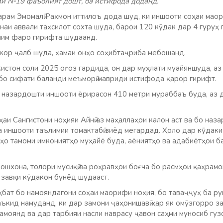
и №19 фаъолият дошт, ба истифода доданд.
арам Эмомалӣ Раҳмон иттилоъ дода шуд, ки иншооти соҳаи ма
наи аввали таҳсилот сохта шуда, барои 120 кӯдак дар 4 гуруҳ 
лим фаро гирифта шудаанд.
 кор ҷалб шуда, ҳамаи онҳо соҳибтаҷриба мебошанд.
истон соли 2025 оғоз гардида, он дар муҳлати муайяншуда, а
о сифати баланди меъморӣ мавриди истифода қарор гирифт.
 назардошти иншооти ёрирасон 410 метри мураббаъ буда, аз д
еҳаи Сангистони ноҳияи Айнӣ аз маҳаллаҳои калон аст ва бо на
а иншооти таълимии томактабӣ зиёд мегардад. Ҳоло дар кӯдак
ҳо тамоми имкониятҳо муҳайё буда, аёниятҳо ва адабиётҳои б
ошхона, толори мусиқӣ ва роҳравҳои боғча бо расмҳои қаҳрамон
 завқи кӯдакон бунёд шудааст.
ҳбат бо намояндагони соҳаи маорифи ноҳия, бо таваҷҷуҳ ба 
таъкид намуданд, ки дар замони ҷаҳонишавӣ ҳар як омӯзгорро за
амоянд ва дар тарбияи насли наврасу ҷавон саҳми муносиб гуз