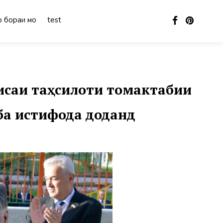
 бораи мо
test
исаи таҳсилоти томактабии
ба истифода доданд