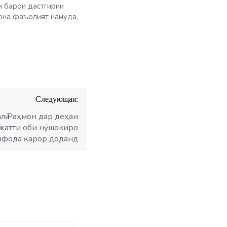
н барои дастгирии
она фаъолият намуда,
Следующая:
лӣ Раҳмон дар деҳаи
 хатти оби нӯшокиро
ифода қарор доданд