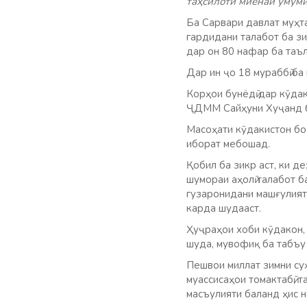
таҳсилоти миёнаи умуми
Ба Сарвари давлат муҳт
гардидани талабот ба зи
дар он 80 нафар ба таъ
Дар ин ҷо 18 мураббӣ ба
Корҳои бунёдӣ дар кӯдак
ҶДММ Сайҳуни Хуҷанд б
Масоҳати кӯдакистон бо
иборат мебошад.
Қобил ба зикр аст, ки д
шумораи аҳолӣ талабот б
гузаронидани машғулият
карда шудааст.
Ҳуҷраҳои хоби кӯдакон, 
шуда, мувофиқ ба табъу
Пешвои миллат зимни су
муассисаҳои томактабӣ, 
масъулияти баланд ҳис н