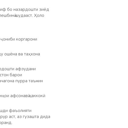
ориф бо назардошти зиёд
пешбинӣ шудааст. Ҳоло
з ҷониби коргарони
у ошёна ва таҳхона
зардошти афзудани
истон барои
ачагона пурра таъмин
ҳои афсонавӣ ҳаккокӣ
рушди фаъолияти
рур аст, аз гузашта дида
оранд.