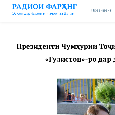
Перейти
РАДИОИ ФАРҲАНГ
к
Президент
контенту
16 сол дар фазои иттилоотии Ватан
Президенти Ҷумҳурии Тоҷи
«Гулистон»-ро дар