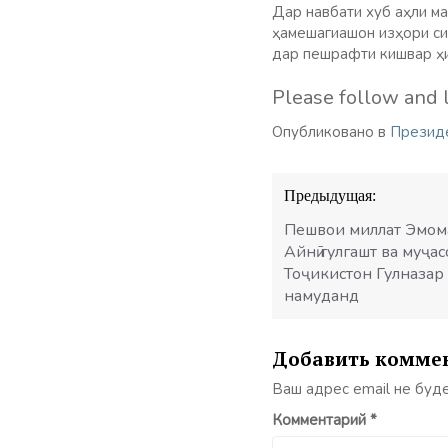
Дар навбати хуб аҳли м
ҳамешагиашон изҳори си
дар пешрафти кишвар ҳи
Please follow and l
Опубликовано в
Презид
Навигация
Предыдущая:
по
записям
Пешвои миллат Эмома
Айнӣ гулгашт ва муҷ
Тоҷикистон Гулназар
намуданд
Добавить комме
Ваш адрес email не буд
Комментарий
*