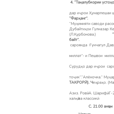
4. “Тақалубкории устоҳо
дар иҷрои Ҳунарпеш
“Фарҳ
“Муҳимияти саводи расон
Дубайтиҳои Гулназар Ке
(Л.Қурбонова.)
б
сароянда Ғунчагул
19.15. “Х
миллат”- и Пешвои милла
1
Сурудҳо дар иҷрои
20.00. Хоб
тоҷик”.“Алёночка.” Муҳ
ТАКРОРӢ). Ч
еҳраҳо. (Ма
Азиз. Ровӣ: А. Ш
халқӣ ва классикӣ.
С. 21.00 анҷо