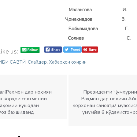
вид:
Малангова И.
дон: Ҷомаҳмадов 
ррир:
Боймамадова Г.
ҳаррир:
C
олиев
С.
ike us:
ИБИ САВТӢ
,
Слайдер
,
Хабарҳои охирин
лӣ Раҳмон дар ноҳияи
Президенти Ҷумҳурии 
 ба корҳои сохтмонии
Раҳмон дар ноҳияи Айнӣ
саҳомии кушодаи
корхонаи саноатӣ, 2 муасси
ғоз бахшиданд
умумӣ ва 6 кӯдакистон