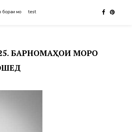
 бораи мо
test
025. БАРНОМАҲОИ МОРО
БОШЕД