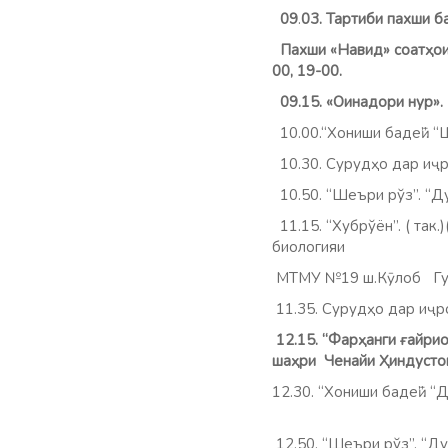
09
.
03. Тартиби пахши б
Пахши «Навид» соатҳои 0
00, 19-00.
09.15. «Оинадори нур». (
10.00.“Хониши бадеӣ”.
10.30. Сурудҳо дар иҷр
10.50.
“Шеъри рўз”. “
11.15. “Хубрўён”. ( та
биологияи
МТМУ №19 ш.Кӯлоб Гулч
11.35. Сурудҳо дар иҷ
12.15. “Фарҳанги ғайрио
шаҳри Ченайи Ҳиндусто
12.30. “Хониши бадеӣ”. “
12.50. “Шеъри рўз”. “