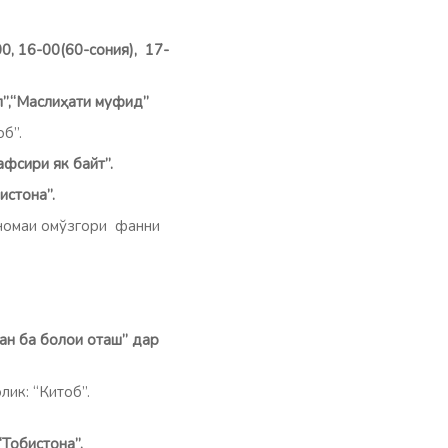
0, 16-00(60-сония), 17-
л”,“Маслиҳати муфид”
б”.
и як байт”.
обистона”.
агиномаи омўзгори фанни
ан ба болои оташ” дар
лик: “Китоб”.
 “Тобистона”.