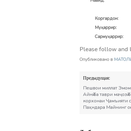
На
Коргар
Муҳа
Сарму
Please follow and l
Опубликовано в
МАТОЛ
Навигация
Предыдущая:
по
записям
Пешвои миллат Эмома
Айнӣ ба таври маҷозӣ
корхонаи Ҷамъияти 
Паҳндара Майнинг о