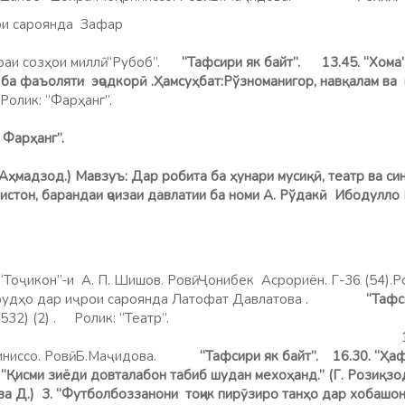
ои сароянда Зафар
лимов. 13.20.С
ораи созҳои миллӣ. “Рубоб”.
“Тафсири як байт”.
13.45. “Хома”
 ба фаъоляти эҷодкорӣ .Ҳамсуҳбат:Рўзноманигор, навқалам ва 
Ролик: “Фарҳанг”.
15. Суру
 Фарҳанг”.
Ғ. Аҳмадзод.) Мавзуъ: Дар робита ба ҳунари мусиқӣ, театр ва с
кистон, барандаи ҷоизаи давлатии ба номи А. Рўдакӣ Ибодул
.“Тоҷикон”-и А. П. Шишов. Ровӣ: Ҷонибек Асрориён. Г-36 (54).Р
удҳо дар иҷрои сароянда Латофат Давлатова .
“Тафси
1532) (2) . Ролик: “Театр”.
0. “Шеъри р
иниссо. Ровӣ: Б.Маҷидова.
“Тафсири як байт”.
16.30. “Ҳаф
. “Қисми зиёди довталабон табиб шудан мехоҳанд.” (Г. Розиқзод
а Д.) 3. “Футболбоззанони тоҷик пирӯзиро танҳо дар хобашон 