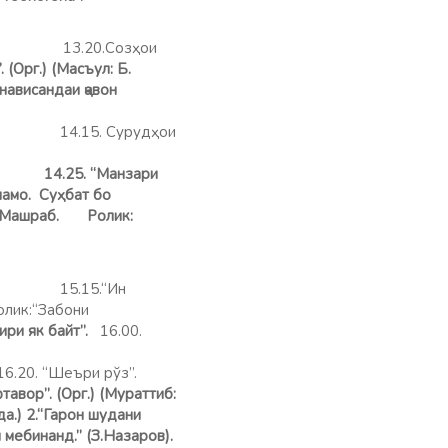
озҳои
. (Орг.) (Масъул: Б.
нависандаи ҷавон
дҳои
14.25. “Манзари
инамо. Суҳбат бо
ло Машраб. Ролик:
15.15.“Ин
олик:“Забони
ри як байт”.
16.00.
ўз”.
тавор”. (Орг.) (Мураттиб:
а.) 2.“Гарон шудани
мебинанд.” (З.Назаров).