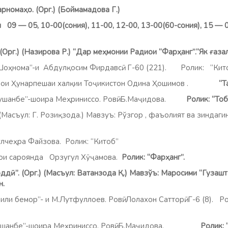
арномаҳо. (Орг.) (Боймамадова Г.)
9 — 05, 10-00(сония), 11-00, 12-00, 13-00(60-сония), 15 — 0
Орг.) (Назирова Р.)
“Дар меҳмонии Радиои “Фарҳанг”.“Як ғаза
 “Шоҳнома”-и Абдулқосим Фирдавсӣ. Г-60 (221).
Ролик: “Кито
ои Ҳунарпешаи халқии Тоҷикистон Одина Ҳошимов .
“Тафсир
Душанбе”-шоира Меҳриниссо. Ровӣ: Б.Маҷидова.
Ролик: “Т
к.)(Масъул: Г. Розиқзода.) Мавзуъ: Рўзгор , фаъолият ва зинд
еҳра Файзова. Ролик: “Китоб”
рои сароянда Орзугул Хӯҷамова.
Ролик: “Фарҳанг”.
ддӣ”. (Орг.) (Масъул: Ватанзода Қ.) Мавзўъ:
Маросими “Гузашт
н.
Дили бемор”- и М.Лутфуллоев. Ровӣ: Лолахон Сатторӣ. Г-6 (8). Ро
Душанбе”-шоира Меҳриниссо. Ровӣ: Б.Маҷидова.
Ролик: