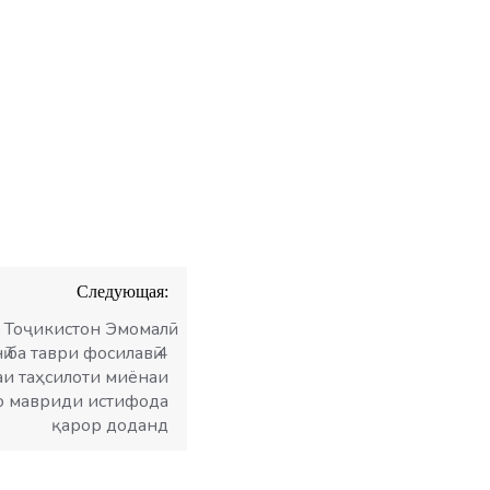
З.
Следующая:
Тоҷикистон Эмомалӣ
 ба таври фосилавӣ 4
саи таҳсилоти миёнаи
ро мавриди истифода
қарор доданд