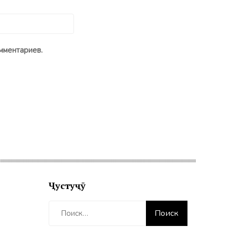
мментариев.
Ҷустуҷӯ
Найти: