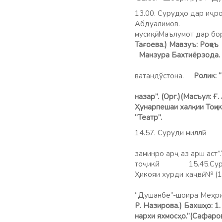
13.00. Сурудҳо дар иҷр
Абдуа
мусиқӣ. Маълумот дар б
Тағоева.) Мавзуъ: Роҷеъ
Манзура Бахтиёрзода.
14.
ватандўстона.
Ролик: “
назар”. (Орг.)(Масъул: 
Ҳунарпешаи халқии Тоҷи
“Театр”.
14.57. Суруди миллӣ!
заминро арҷ аз арш аст”
тоҷикӣ.” 15.45.Сур
Ҳикояи хурди ҳаҷвӣ. № (
16.2
“Душанбе”-шоира Меҳр
Р. Назирова.) Бахшҳо: 1
нархи яхмосҳо.”(Сафаров