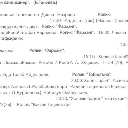
и кандисанер”. (Б.Тағоева.)
аи шоистаи Тоҷикистон Давлат Назриев.
Ролик:
анг”.
17.30. “Андеша”. (так.) (Масъул: Солие
аӣ дар ҳамин давр”.
Ролик: “Фарҳа
лдӣ. Ровӣ: Латофат Барзиева.
Ролик: “Фарҳанг”.
18.30. Лаҳзаи 
“Тафсири як
айт”.
18.
 Давлатова.
Ролик: “Фарҳанг”.
ониши бадеӣ”.“Забони милл
т Эмомалӣ Раҳмон. Китоби 2. Ровӣ: А. А. Хӯҷамқул. Г- 34 (70). 
9.
 сароянда Толиб Абдуллоев.
Ролик: “Тобистона”.
и ширин”. Аз китоби “Афсон
аррир: Азизов Л. Ровӣ: Собиқадори Радиои Тоҷикистон Моҳира
съул: Л. Қурбонова.). Бобоқул Файзуллоев.
20.10
.
“Хониши бадеӣ”. “Теғи сухан”
арифӣ. Г-22(25). Ролик: “Васфи Тоҷикистон”
м