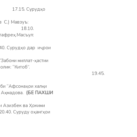
17.15. Сурудҳо
в С.) Мавзуъ:
нг”.
18.10.
тафреҳ.Масъул:
 40. Сурудҳо дар иҷрои
ат-ҳастии
Ролик: “Китоб”.
45.
аҳои халқи
 Аҳмадова.
(БЕ ПАХШИ
-и Азизбек ва Ҳокими
20.40. Суруду оҳангҳои