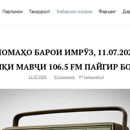
Парлумон
Тандурустӣ
Хабарҳои охирин
Фарҳанг
Дар
МАҲО БАРОИ ИМРӮЗ, 11.07.2
ҚИ МАВҶИ 106.5 FM ПАЙГИР 
11.07.2025
0 Comments
BY
farhangfm.tj