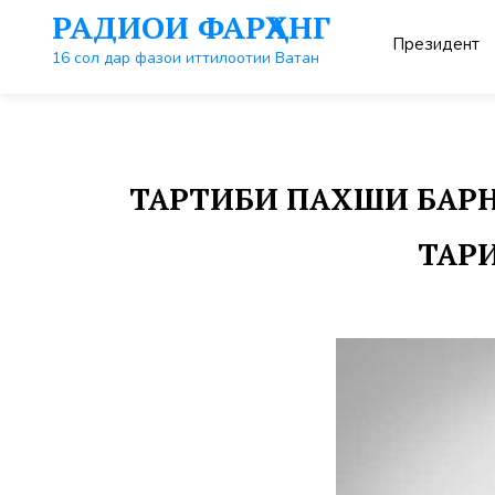
Перейти
РАДИОИ ФАРҲАНГ
к
Президент
контенту
16 сол дар фазои иттилоотии Ватан
ТАРТИБИ ПАХШИ БАРНО
ТАРИ