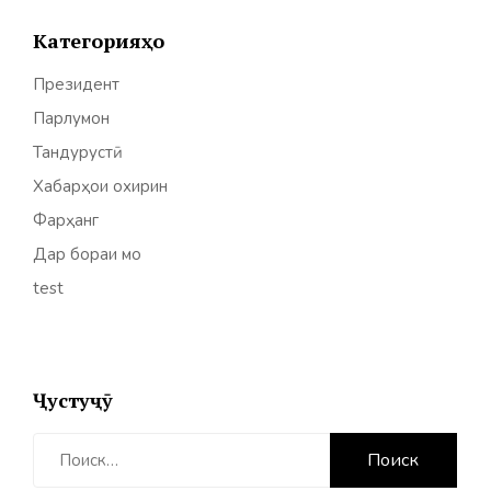
Категорияҳо
Президент
Парлумон
Тандурустӣ
Хабарҳои охирин
Фарҳанг
Дар бораи мо
test
Ҷустуҷӯ
Найти: