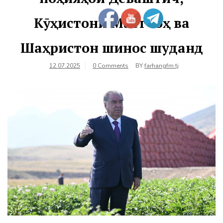
Кӯҳистони Мастчоҳ ва
Шаҳристон шинос шуданд
12.07.2025
0 Comments
BY
farhangfm.tj