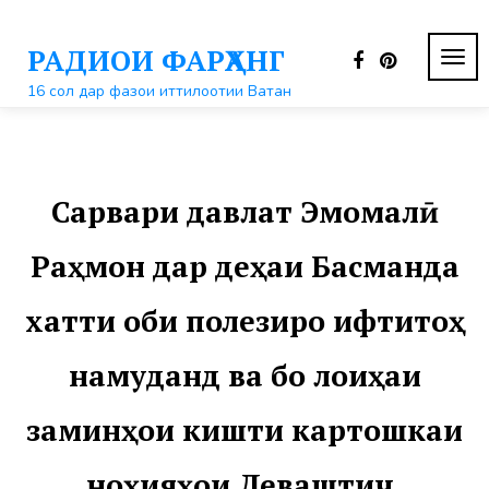
Перейти
к
РАДИОИ ФАРҲАНГ
контенту
ПЕР
НАВ
16 сол дар фазои иттилоотии Ватан
Сарвари давлат Эмомалӣ
Раҳмон дар деҳаи Басманда
хатти оби полезиро ифтитоҳ
намуданд ва бо лоиҳаи
заминҳои кишти картошкаи
ноҳияҳои Деваштич,