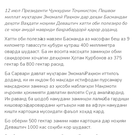
12 июл Президенти Ҷумҳурии Тоҷикистон, Пешвои
миллат муҳтарам Эмомалӣ Раҳмон дар деҳаи Басмандаи
деҳоти Ваҳдати ноҳияи Деваштич хатти оби полезиро бо
се чоҳи амудӣ мавриди баҳрабардорӣ қарор доданд.
Хатти оби полезӣ аз мавзеи Басманда аз масофаи беш аз 9
километр тавассути қубури қутраш 400 миллиметра
оварда шудааст. Ба ин восита масоҳати заминҳои обии
саҳмдорони хоҷагии деҳқонии Ҳотам Қурбонов аз 375
гектар ба 800 гектар расид.
Ба Сарвари давлат муҳтарам Эмомалӣ Раҳмон иттилоъ
доданд, ки ин иқдом бо мақсади истифодаи пурсамару
мақсадноки заминҳо аз ҳисоби маблағҳои Мақомоти
иҷроияи ҳокимияти давлатии вилояти Суғд амалӣ гардид.
Ин раванд ба шодоб намудани заминҳои лалмӣ, ба гардиши
кишоварзӣ даровардани қитъаҳои нав ва афзун намудани
кишти картошка мусоидати фаъол хоҳад кард.
Бо обёрии 500 гектар замини нави картошка дар ноҳияи
Деваштич 1000 кас соҳиби кор шудааст.