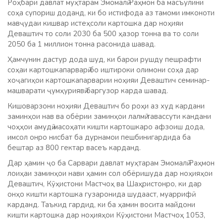
Роҳбари давлат муҳтарам Эмомалӣ Раҳмон ба масъулини
соҳа супориш доданд, ки бо истифода аз тамоми имконоти
мавҷудаи кишвар истеҳсоли картошка дар ноҳияи
Деваштич то соли 2030 ба 500 ҳазор тонна ва то соли
2050 ба 1 миллион тонна расонида шавад.
Ҳамчунин дастур дода шуд, ки барои рушду пешрафти
соҳаи картошкапарварӣ бо иштироки олимони соҳа дар
хоҷагиҳои картошкапарварии ноҳияи Деваштич семинар-
машварати ҷумҳуриявӣ баргузор карда шавад.
Кишоварзони ноҳияи Деваштич бо роҳи аз худ кардани
заминҳои нав ва обёрии заминҳои лалмӣ тавассути кандани
чоҳҳои амудӣ масоҳати кишти картошкаро афзоиш дода,
имсол онро нисбат ба дурнамои пешбинигардида ба
бештар аз 800 гектар васеъ карданд.
Дар ҳамин ҷо ба Сарвари давлат муҳтарам Эмомалӣ Раҳмон
лоиҳаи заминҳои нави ҳамин сол обёришуда дар ноҳияҳои
Деваштич, Кӯҳистони Мастчоҳ ва Шаҳристонро, ки дар
онҳо кишти картошка гузаронида шудааст, муаррифӣ
карданд. Таъкид гардид, ки ба ҳамин восита майдони
кишти картошка дар ноҳияҳои Кӯҳистони Мастчоҳ 1053,