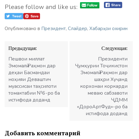
Please follow and like us:
Опубликовано в
Президент
,
Слайдер
,
Хабарҳои охирин
Навигация
Предыдущая:
Следующая:
по
записям
Пешвои миллат
Президенти
Эмомалӣ Раҳмон дар
Ҷумҳурии Тоҷикистон
деҳаи Басмандаи
Эмомалӣ Раҳмон дар
ноҳияи Деваштич
шаҳри Хуҷанд
муассисаи таҳсилоти
корхонаи коркарди
томактабии №6-ро ба
меваю сабзавоти
истифода доданд
ҶДММ
«ДороАртФуд»-ро ба
истифода доданд
Добавить комментарий