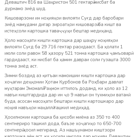
Деваштич 816 ва Шаҳристон 501 гектарӣ нисбат ба
дурнамо зиёд шуд.
Кишоварзони ин ноҳияҳои вилояти Суғд дар баробари
зиёд намудани дигар зироатҳои кишоварзӣ ба кишт ва
истеҳсоли картошка таваҷҷуҳи бештар медиҳанд.
Ҳоло масоҳати кишти картошка дар шаҳру ноҳияҳои
вилояти Суғд ба 29 716 гектар расидааст. Ба ҳолати 1
июли соли равон 58 ҳазору 521 тонна картошка ҷамъоварӣ
гардидааст, ки нисбат ба ҳамин давраи соли гузашта 3000
тонна зиёд аст.
Зимни боздид аз қитъаи намоишии кишти картошка дар
хоҷагии деҳқонии Ҳотам Қурбонов ба Роҳбари давлат
муҳтарам Эмомалӣ Раҳмон иттилоъ доданд, ки ҳоло аз 12
навъи киштгардида дар ин ҷо 9 навъи он тухмиҳои ватанӣ
буда, асосан масоҳати бештари кишти картошкаро дар
ноҳия навъҳои маҳаллӣ ташкил медиҳад.
Ҳосилнокии картошка ба ҳисоби миёна аз 350 то 400
сентнериро ташкил дода, баъзе хоҷагиҳо то 650-700
сентнерӣ ҳосил мегиранд. Аз нашъунамои киштзори
картошка аён аст, ки ҳосили имсола дар ноҳияи Деваштич