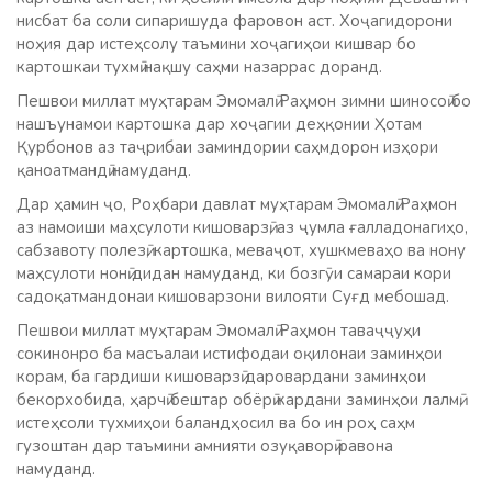
нисбат ба соли сипаришуда фаровон аст. Хоҷагидорони
ноҳия дар истеҳсолу таъмини хоҷагиҳои кишвар бо
картошкаи тухмӣ нақшу саҳми назаррас доранд.
Пешвои миллат муҳтарам Эмомалӣ Раҳмон зимни шиносоӣ бо
нашъунамои картошка дар хоҷагии деҳқонии Ҳотам
Қурбонов аз таҷрибаи заминдории саҳмдорон изҳори
қаноатмандӣ намуданд.
Дар ҳамин ҷо, Роҳбари давлат муҳтарам Эмомалӣ Раҳмон
аз намоиши маҳсулоти кишоварзӣ, аз ҷумла ғалладонагиҳо,
сабзавоту полезӣ, картошка, меваҷот, хушкмеваҳо ва нону
маҳсулоти нонӣ дидан намуданд, ки бозгӯи самараи кори
садоқатмандонаи кишоварзони вилояти Суғд мебошад.
Пешвои миллат муҳтарам Эмомалӣ Раҳмон таваҷҷуҳи
сокинонро ба масъалаи истифодаи оқилонаи заминҳои
корам, ба гардиши кишоварзӣ даровардани заминҳои
бекорхобида, ҳарчӣ бештар обёрӣ кардани заминҳои лалмӣ,
истеҳсоли тухмиҳои баландҳосил ва бо ин роҳ саҳм
гузоштан дар таъмини амнияти озуқаворӣ равона
намуданд.