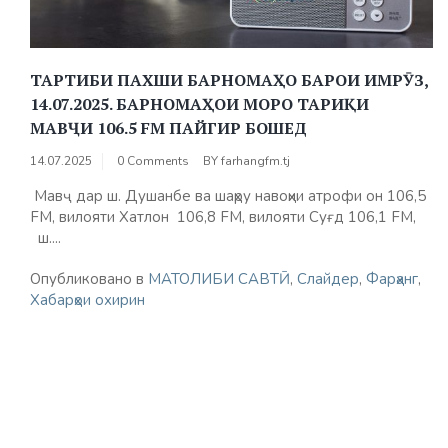
ТАРТИБИ ПАХШИ БАРНОМАҲО БАРОИ ИМРӮЗ,
14.07.2025. БАРНОМАҲОИ МОРО ТАРИҚИ
МАВҶИ 106.5 FM ПАЙГИР БОШЕД
14.07.2025
0 Comments
BY
farhangfm.tj
Мавҷ дар ш. Душанбе ва шаҳру навоҳии атрофи он 106,5
FM, вилояти Хатлон 106,8 FМ, вилояти Суғд 106,1 FM,
ш....
Опубликовано в
МАТОЛИБИ САВТӢ
,
Слайдер
,
Фарҳанг
,
Хабарҳои охирин