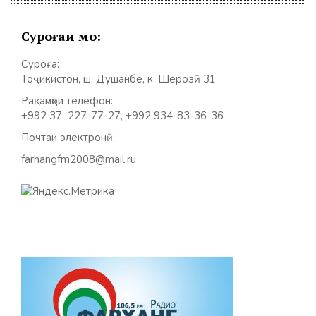
Суроғаи мо:
Суроға:
Тоҷикистон, ш. Душанбе, к. Шерозӣ 31
Рақамҳои телефон:
+992 37 227-77-27, +992 934-83-36-36
Почтаи электронӣ:
farhangfm2008@mail.ru