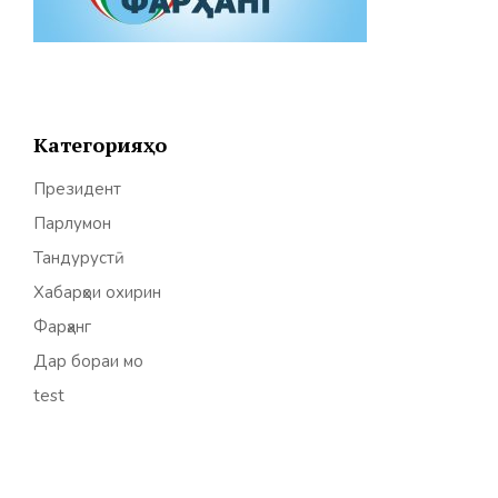
Категорияҳо
Президент
Парлумон
Тандурустӣ
Хабарҳои охирин
Фарҳанг
Дар бораи мо
test