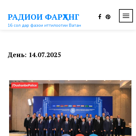
Перейти
к
РАДИОИ ФАРҲАНГ
контенту
ПЕР
НАВ
16 сол дар фазои иттилоотии Ватан
День:
14.07.2025