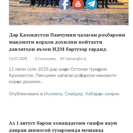
Дар Қазоқистон Панҷумин ҷаласаи роҳбарони
мақомоти корҳои дохилии пойтахти
давлатҳои аъзои ИДМ баргузор гардид.
14.07.2025
0 Comments
BY
farhangfm.tj
11 июли соли 2025 дар шаҳри Остонаи Ҷумҳурии
Қазоқистон, Панҷумин ҷаласаи роҳбарони мақомоти
корҳои дохилии...
Опубликовано в
Иҷтимоъ
,
Слайдер
,
Хабарҳои охирин
Аз 1 август барои хонандагони синфи якум
давраи шиносоӣ гузаронида мешавад