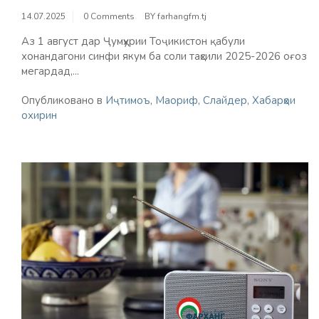
14.07.2025
0 Comments
BY
farhangfm.tj
Аз 1 август дар Ҷумҳурии Тоҷикистон қабули
хонандагони синфи якум ба соли таҳсили 2025-2026 оғоз
мегардад,...
Опубликовано в
Иҷтимоъ
,
Маориф
,
Слайдер
,
Хабарҳои
охирин