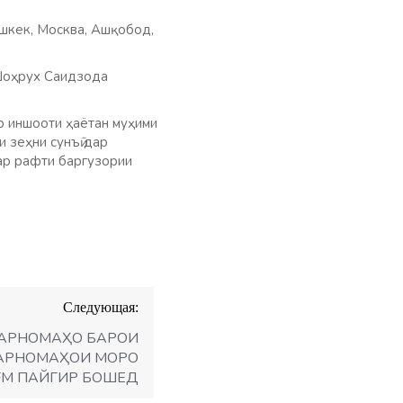
ишкек, Москва, Ашқобод,
Шоҳрух Саидзода
р иншооти ҳаётан муҳими
и зеҳни сунъӣ дар
дар рафти баргузории
Следующая:
БАРНОМАҲО БАРОИ
 БАРНОМАҲОИ МОРО
 FM ПАЙГИР БОШЕД