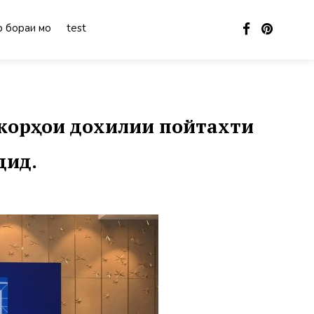
 бораи мо
test
корҳои дохилии пойтахти
дид.