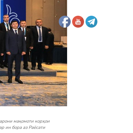
арони мақомоти корҳои
р ин бора аз Раёсати