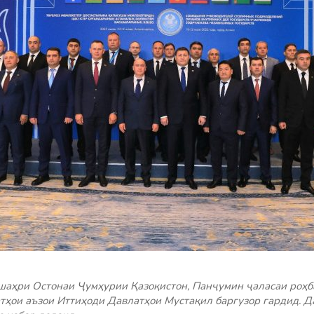
шаҳри Остонаи Ҷумҳурии Қазоқистон, Панҷумин ҷаласаи роҳб
тҳои аъзои Иттиҳоди Давлатҳои Мустақил баргузор гардид. Да