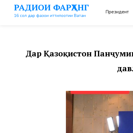
Перейти
РАДИОИ ФАРҲАНГ
к
Президент
контенту
16 сол дар фазои иттилоотии Ватан
Дар Қазоқистон Панҷуми
дав