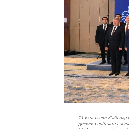
11 июли соли 2025 дар 
дохилии пойтахти давла