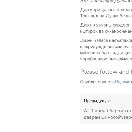
ВКД дар шаҳри Душанбе
Дар кори ҷаласа роҳбар
Тошканд ва Душанбе ши
Дар ин ҳамоиш сардори
иштирок ва суханронӣ на
Зимни ҷаласа масъалаҳои
шаҳрӣ, рушди низоми муш
мубориза бар зидди ҷин
чорабиниҳои оммавӣ мавр
Please follow and l
Опубликовано в
Иҷтимо
Навигация
Предыдущая:
по
записям
Аз 1 август барои х
давраи шиносоӣ гуза