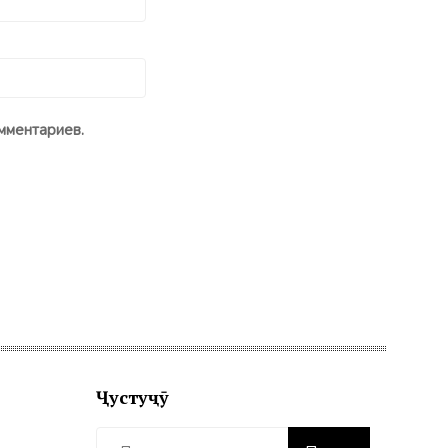
мментариев.
Ҷустуҷӯ
Найти: