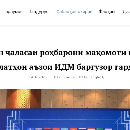
Парлумон
Тандурустӣ
Хабарҳои охирин
Фарҳанг
Дар
н ҷаласаи роҳбарони мақомоти 
латҳои аъзои ИДМ баргузор гар
14.07.2025
0 Comments
BY
farhangfm.tj