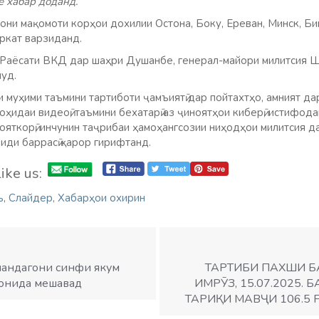
 хабар доданд.
они мақомоти корҳои дохилии Остона, Боку, Ереван, Минск, Б
ркат варзиданд.
 Раёсати ВКД дар шаҳри Душанбе, генерал-майори милитсия 
муд.
 муҳими таъмини тартиботи ҷамъиятӣ дар пойтахтҳо, амният да
оҳидаи видеоӣ, таъмини бехатарӣ аз ҷиноятҳои киберӣ, истифода
ояткорӣ, инчунин таҷрибаи ҳамоҳангсозии ниҳодҳои милитсия 
иди баррасӣ қарор гирифтанд.
ike us:
ъ
,
Слайдер
,
Хабарҳои охирин
онандагони синфи якум
ТАРТИБИ ПАХШИ 
ронида мешавад
ИМРӮЗ, 15.07.2025.
ТАРИҚИ МАВҶИ 106.5