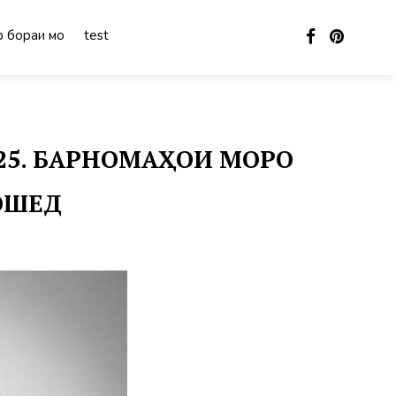
 бораи мо
test
025. БАРНОМАҲОИ МОРО
БОШЕД