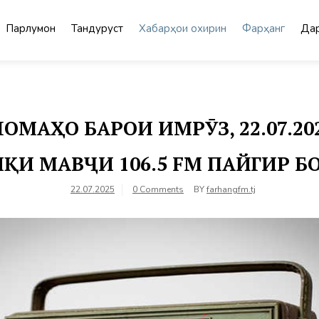
Парлумон
Тандурустӣ
Хабарҳои охирин
Фарҳанг
Дар
МАҲО БАРОИ ИМРӮЗ, 22.07.2
ҚИ МАВҶИ 106.5 FM ПАЙГИР 
22.07.2025
0 Comments
BY
farhangfm.tj