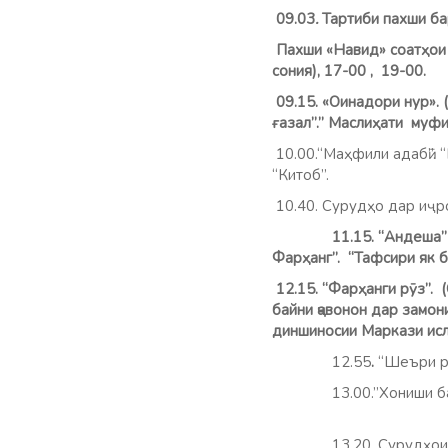
09.03
.
Тартиби пахши ба
Пахши «Навид» соатҳо
сония),
17-00 , 19-00.
09.15. «Оинадори нур». 
ғазал”.” Маслиҳати муф
10.00.“Маҳфили адабӣ”.
“К
10.40. Сурудҳо дар 
11.15. “Андеша”(Орг.)
Фарҳанг”. “Тафсири як б
12.15. “Фарҳанги рӯз”. 
байни ҷавонон дар замо
диншиносии Маркази и
12.55
.
“Шеъри 
13.00.”Хониши бадеӣ”.
13.20. Сурудҳо