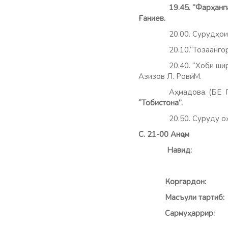
19.45.
“Фарҳанги
Ғаниев.
20.00. Сурудҳои вата
20.10.“Тозаангорҳо”. 
20.40. “Хоби ши
Азизов Л. Ровӣ: М.
Аҳмадова. (БЕ ПАХШИ 
“Тобистона”.
20.50. Суруду оҳан
С. 21-00 Анҷом
На
Наз
Коргар
Масъул
Сармуҳа