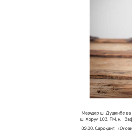
Мавҷ дар ш. Душанбе ва 
ш. Хоруғ 103. FM, н. За
09.00. Сароҳанг.