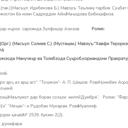
)(Масъул: Идибекова Б.) Мавзуъ: Таълиму тарбия. Суҳбат 
Тоҷикистон ба номи Садриддин Айнӣ Маҷидова Бибиҳафи
иҷрои сароянда Зулфиқор Азизов.
Ролик:
(Орг.) (Масъул: Солиев С.) (Мустақим.) Мавзуъ:”Хавфи Терориз
ед
а Манучеҳр ва Толибзода Суҳроб,кормандони Пракратур
ллӣ!
 аз арш аст”. “Тоҷикон”- А. П. Шишов. Ровӣ: Ҷонибек Асро
тоҷикӣ.”.
усиқӣ. Маълумот дар бораи созҳои миллӣ “Думбра”. Ролик: 
з” “Меҳан”- и Рудобаи Мукарам. Ровӣ:Муалли
 ҳаҷвӣ. № 2539. Қисми-2(2).
унафара.