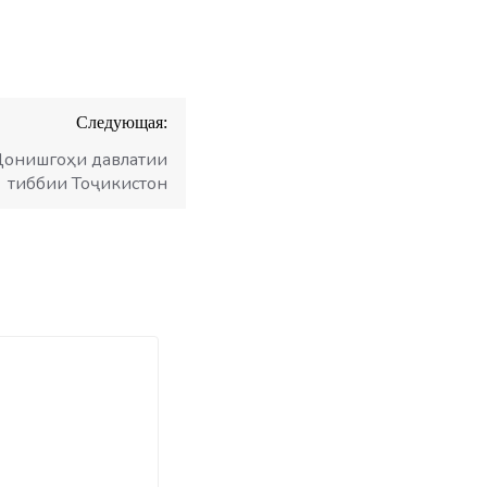
Следующая:
Донишгоҳи давлатии
тиббии Тоҷикистон