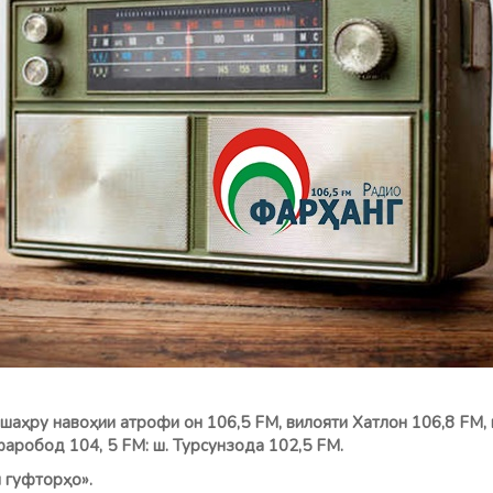
шаҳру навоҳии атрофи он 106,5 FM, вилояти Хатлон 106,8 FМ, 
фаробод 104, 5 FM: ш. Турсунзода 102,5 FM.
 «Оғози гуфторҳо».