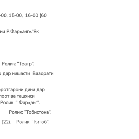
-00, 15-00,
16-00 (60
ии Р.Фарҳанг».”Як
.
Ролик: “Театр”.
о дар нишасти Вазорати
ифротгарони дини дар
лоот ва ташхиси
олик: “ Фарҳанг”.
иф.
Ролик: “Тобистона”.
 (22). Ролик: “Китоб”.