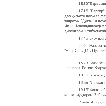
16.30.”Баррасии ниша
17.15. “Паргор”. (
дар қисмати дуюм аз фа
тиҷоратии “Дӯстӣ”-и де
Искич, Маҳмадшариф Али
директори китобхонаҳои
17.45. Сурудҳо дар иҷ
. 18.00. Назари мо”. 
“Наврўз”- ДМТ. Мусоҳи
18.20. Кохи бегазанд
Казакова. Ролик: “Фарҳан
18.35.Сурудҳо дар иҷ
18.55. “Лаҳзаи т
19.15.“Хониши б
миллат мӯҳтарам Э. Раҳм
Ровӣ: А. А. Хӯҷа