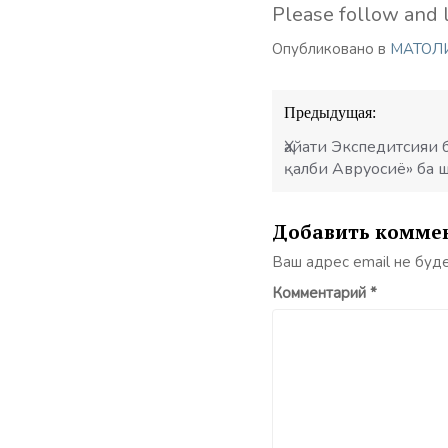
Please follow and l
Опубликовано в
МАТОЛ
Навигация
Предыдущая:
по
записям
Ҳайати Экспедитсияи 
қалби Авруосиё» ба 
Добавить комме
Ваш адрес email не буд
Комментарий
*