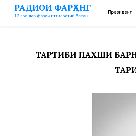
Перейти
РАДИОИ ФАРҲАНГ
к
Президент
контенту
16 сол дар фазои иттилоотии Ватан
ТАРТИБИ ПАХШИ БАРНО
ТАРИ