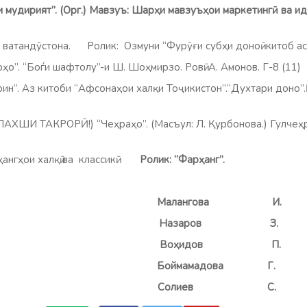
 мудирият”. (Орг.) Мавзуъ: Шарҳи мавзуъҳои маркетингӣ ва и
ндӯстона. Ролик: Озмуни “Фурӯғи субҳи доноӣ китоб а
“Боѓи шафтолу”-и Ш. Шоҳмирзо. Ровӣ: А. Амонов. Г-8 (11
рин”. Аз китоби “Афсонаҳои халқи Тоҷикистон”.“Духтари доно”.
ТАКРОРӢ!) “Чеҳраҳо”. (Масъул: Л. Қурбонова.) Гулчеҳр
гҳои халқӣ ва классикӣ.
Ролик: “Фарҳанг”.
вид:
Малангова И.
аров З.
дон: Воҳидов П.
и тартиб: Боймама
ррир:
Солиев 