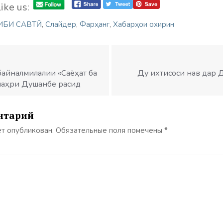
ike us:
ИБИ САВТӢ
,
Слайдер
,
Фарҳанг
,
Хабарҳои охирин
байналмилалии «Саёҳат ба
Ду ихтисоси нав дар 
шаҳри Душанбе расид
нтарий
ет опубликован.
Обязательные поля помечены
*