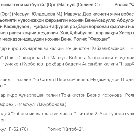
стҳои матбуотӣ.”(Орг.)Масъул: (Солиев С.) Ролик: “Фа
Орг.)(Масъул: Юлдошева М.) Мавзуъ:
Дар қисмати якум вобас
ъолияти муассисаҳои фарҳангии ноҳияи Ванҷ. Асадулло Абдул
ҳаи Кафшдӯзон , Ҷафар Ғафуров роҳбари корхонаи фаръии ни
ев раиси хоҷагии деҳқонии Ҳоҷи Ҳабибулло” дар шаҳри Ҳисор
 марказонидашудаи ноҳияи Ванҷ. Ролик: “Фарҳанг”.
рои Ҳунарпешаи халқии Тоҷикистон Файзалӣ Ҳасанов. Рол
(Так.) (Сафарова Д. ) Мавзуъ
:
Вобаста ба фаъолияти эҷодии
б: Ҷумахон Қурбонов- роҳбари бадеии Ансамбли халқии “На
. “Ѓазалиёт”-и Саъди Шерозӣ. Ровиён: Муҳаммадҷон Шодие
г”.
ро Ҳунарпешаи халқии Тоҷикистон Барно Исҳоқова. Ролик
афреҳ”. (Масъул: Л.Қурбонова.)
адеӣ”. “Забони миллат ҳастии миллат”- китоби 2. Асосгузори су
он.
мқул. Г-52 (70) Ролик: “Китоб-2”.