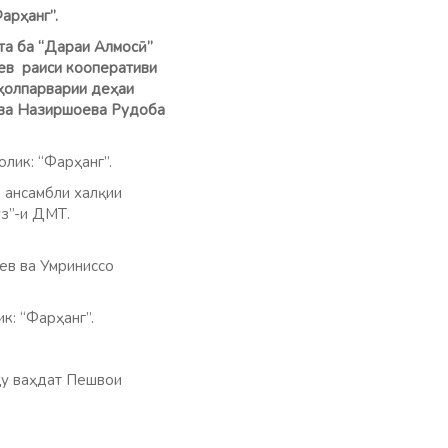
рҳанг”.
та ба “Дараи Алмосӣ”
оев раиси кооперативи
ҳолпарварии деҳаи
 ва Назиршоева Рудоба
ик: “Фарҳанг”.
 ансамбли халқии
врўз”-и ДМТ.
в ва Умриниссо
: “Фарҳанг”.
лҳу ваҳдат Пешвои