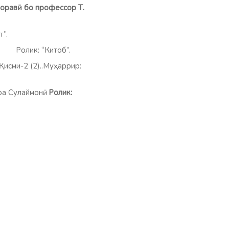
доравӣ бо профессор Т.
ст”.
)
Ролик: “Китоб”.
Қисми-2 (2)..Муҳаррир:
а Сулаймонӣ.
Ролик:
дова Г.
С.