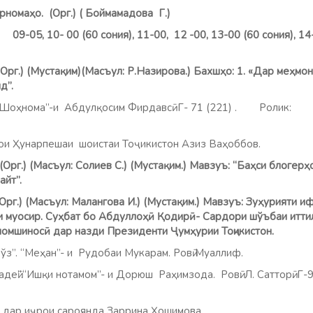
рномаҳо. (Орг.) (
Боймамадова Г
.)
и 09-05,
10- 00 (60 сония),
11-00, 12 -00,
13-00 (60 сония),
14
(Орг.) (Мустақим)(Масъул:
Р
.Назирова.) Бахшҳо: 1. «Дар меҳмон
ид”.
 “Шоҳнома”-и Абдулқосим Фирдавсӣ Г- 71 (221) . Ролик:
итоб”.
иҷрои Ҳунарпешаи шоистаи Тоҷикистон Азиз Ваҳоббов
 (Масъул: Солиев С.) (Мустақим.) Мавзуъ: “Баҳси блогерҳ
айт”.
(Орг.) (Масъул: Малангова И.) (Мустақим.) Мавзуъ: Зуҳурияти 
ни муосир. Суҳбат бо Абдуллоҳӣ Қодирӣ- Сардори шўъбаи итти
сломшиносӣ дар назди Президенти Ҷумҳурии Тоҷикистон. Р
рўз”. “Меҳан”- и Рудобаи Мукарам. Ровӣ Муалл
“Ишқи нотамом”- и Дорюш Раҳимзода. Ровӣ: Л. Сатторӣ. Г-9
и дар иҷрои сароянда Заррина Ҳошимова.