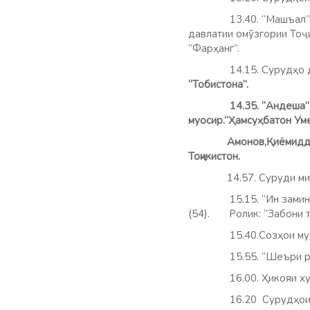
13.40. “Машъал”.(так.
давлатии омўзгории 
“Фарҳанг”.
14.15. Сурудҳо дар 
“Тобистона”.
14.35. “Андеша”
муосир.”Ҳамсуҳбатон Ум
Амонов,Қиёмиддинзод
Тоҷикистон.
14.57. Суруди ми
15.15. “Ин заминро арҷ
(54).
Ролик: “Забони 
15.40.Созҳои м
15.55. “Шеъри рў
16.00. Ҳикояи хурдии
16.20 Cурудҳои д