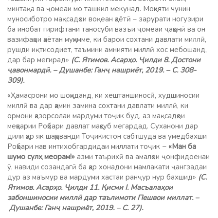
минтақа ва ҷомеаи мо ташкил мекунад. Моҳияти чунин
муносиботро мақсадҳои воқеан ҳаётӣ – зарурати ногузири
ба инобат гирифтани таносуби вазъи ҷомеаи ҷаҳонӣ ва он
вазифаҳои ҳаётан муҳимме, ки барои сохтани давлати миллӣ,
рушди иқтисодиёт, таъмини амнияти миллӣ хос мебошанд,
дар бар мегирад»
(С. Ятимов. Асарҳо. Ҷилди 8. Достони
ҷавонмардӣ. – Душанбе: Ганҷ нашриёт, 2019. – С. 308-
309).
«Ҳамасрони мо шоҳиданд, ки хештаншиносӣ, худшиносии
миллӣ ва дар ҳамин замина сохтани давлати миллӣ, ки
ормони ҳазорсолаи мардуми тоҷик буд, аз мақсадҳои
меҳварии Роҳбари давлат маҳсуб мегардад. Суханони дар
дили ҳар як шаҳрванди Тоҷикистон сабтшуда ва умедбахши
Роҳбари нав интихобгардидаи миллати тоҷик −
«Ман ба
шумо сулҳ меорам!»
азми таърихӣ ва амалҳои ҷонфидоёнаи
ӯ, навиди созандагӣ ба ҳар хонадони мамлакати ҷангзадаи
дур аз маъмур ва мардуми хастаи ранҷур нур бахшид»
(С.
Ятимов. Асарҳо. Ҷилди 11. Қисми I. Масъалаҳои
забоншиносии миллӣ дар таълимоти Пешвои миллат. –
Душанбе: Ганҷ нашриёт, 2019. – С. 27).