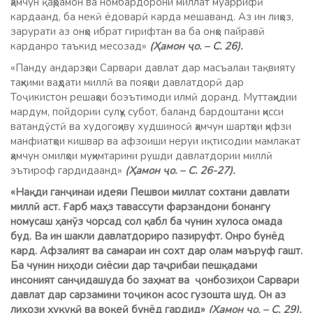
ҳамчун қаҳрамон ва номбардорони миллат муаррифӣ
кардаанд, ба некӣ ёдоварӣ карда мешаванд. Аз ин лиҳоз,
зарурати аз онҳо ибрат гирифтан ва ба онҳо пайравӣ
карданро таъкид месозад»
(Ҳамон ҷо. – С. 26).
«Панду андарзҳои Сарвари давлат дар масъалаи тақвияту
таҳкими ваҳдати миллӣ ва пояҳои давлатдорӣ дар
Тоҷикистон решаҳои боэътимоди илмӣ доранд. Муттаҳидии
мардум, пойдории сулҳу субот, баланд бардоштани ҳисси
ватандӯстӣ ва худогоҳиву худшиносӣ ҳамчун шартҳои ҳифзи
манфиатҳои кишвар ва афзоиши неруи иқтисодии мамлакат
ҳамчун омилҳои муҳимтарини рушди давлатдории миллӣ
эътироф гардидаанд»
(Ҳамон ҷо. – С. 26-27).
«Нақди ганҷинаи идеяи Пешвои миллат сохтани давлати
миллӣ аст. Ғарб маҳз тавассути фарзандони бонангу
номусаш ҳанӯз чорсад сол қабл ба чунин хулоса омада
буд. Ва ин шакли давлатдориро пазируфт. Онро бунёд
кард. Афзалият ва самараи ин сохт дар олам маъруф гашт.
Ба чунин ниҳоди сиёсии дар таҷрибаи пешқадами
инсоният санҷидашуда бо заҳмат ва ҷонбозиҳои Сарвари
давлат дар сарзамини тоҷикон асос гузошта шуд. Он аз
лиҳози ҳуқуқӣ ва воқеӣ бунёд гардид»
(Ҳамон ҷо. – С. 29).