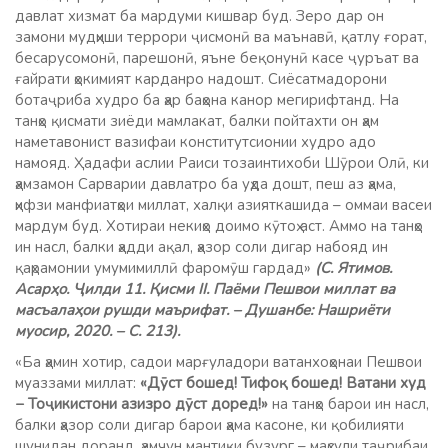
давлат хизмат ба мардуми кишвар буд. Зеро дар он
замони мудҳиши террори ҷисмонӣ ва маънавӣ, қатлу ғорат,
бесарусомонӣ, парешонӣ, яъне беқонунӣ касе ҷуръат ва
ғайрати ҳокимият карданро надошт. Сиёсатмадорони
ботаҷриба худро ба ҳар баҳона канор мегирифтанд. На
танҳо қисмати зиёди мамлакат, балки пойтахти он ҳам
наметавонист вазифаи конститутсионии худро адо
намояд. Ҳадафи аслии Раиси тозаинтихоби Шӯрои Олӣ, ки
ҳамзамон Сарварии давлатро ба уҳда дошт, пеш аз ҳама,
ҳифзи манфиатҳои миллат, халқи азияткашида – оммаи васеи
мардум буд. Хотираи некиҳо доимо кӯтоҳ аст. Аммо на танҳо
ин насл, балки ҳадди ақал, ҳазор соли дигар набояд ин
қаҳрамонии умумимиллӣ фаромӯш гардад»
(С. Ятимов.
Асарҳо. Ҷилди 11. Қисми II. Паёми Пешвои миллат ва
масъалаҳои рушди маърифат. – Душанбе: Нашриёти
муосир, 2020. – С. 213).
«Ба ҳамин хотир, садои марғуладори ватанхоҳонаи Пешвои
муаззами миллат:
«Дӯст бошед! Тифоқ бошед! Ватани худ
− Тоҷикистони азизро дӯст доред!»
на танҳо барои ин насл,
балки ҳазор соли дигар барои ҳама касоне, ки қобилияти
шунидан доранд, ҳамчун мантиқи бузург – маҳсули таҷрибаи