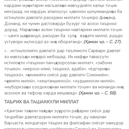
кардани муҳимтарин масъалаҳои мавҷудияти халқи тоҷик
мекӯшад, ки мардум, алалхусус ҷавонон қонунмандиҳои ба
истиқлоли давлатӣ расидани миллати тоҷикро фаҳманд.
Донанд, ки чунин дастоварди бузург чӣ асоси таърихӣ
дорад. Марҳалаҳои аслии таърихи навтарини миллати тоҷик
– ҷанги шаҳрвандӣ, расидан ба сулҳу ваҳдати миллӣ, рушди
устувори иқтисодӣ аз чиҳо иборатанд»
(Ҳамон ҷо. – С. 27).
«… истиқлолияти давлатӣ дар таълимоти Сарвари давлат
аз мавзуъҳои меҳварӣ мебошад. Ин мафҳум тавассути
истилоҳоти «таърихи панҷҳазорсолаи миллат», «забони
тоҷикӣ», «мероси илмӣ, таърихӣ, адабӣ», «ёдгориҳои
таърихӣ», «ҳокимияти сиёсӣ дар давлати Сомониён»,
«ҳувияти миллӣ», «хештаншиносӣ», «худшиносии миллӣ»,
«муборизаҳои озодихоҳонаи миллати тоҷик» ва монанди инҳо
асоснок ва тафсир карда мешавад»
(Ҳамон ҷо. – С. 58).
ТАЪРИХ ВА ТАШАККУЛИ МИЛЛАТ
«Ҳангоми таҳлили паҳлуҳои зуҳуроти раҳбарии сиёсӣ дар
таҷрибаи давлатдории миллати тоҷик, ду намунаи
барҷаста, мондагори таърих ва фалсафаи сиёсат намудор