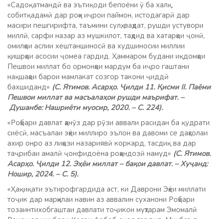
«Садоқатмандӣ ва эътиқоди бепоёни ӯ ба халқ,
собитқадамӣ дар роҳи иҷрои паймон, истодагарӣ дар
масири пешгирифта, таъмини сулҳ, ваҳдат, рушди устувори
миллӣ, сарфи назар аз мушкилот, таҳдид ва хатарҳои ҷонӣ,
омилҳои аслии хештаншиносӣ ва худшиносии миллии
қишрҳои асосии ҷомеа гардид. Ҳаммаром будани иқдомҳои
Пешвои миллат бо ормонҳои мардум ба иҷро гаштани
нақшаҳои барои мамлакат созгор такони ҷиддӣ
бахшиданд»
(С. Ятимов. Асарҳо. Ҷилди 11. Қисми II. Паёми
Пешвои миллат ва масъалаҳои рушди маърифат. –
Душанбе: Нашриёти муосир, 2020. – С. 224).
«Роҳбари давлат ҳанӯз дар рӯзи аввали расидан ба қудрати
сиёсӣ, масъалаи эҳёи миллиро эълон ва давоми се даҳсолаи
ахир онро аз лиҳози назариявӣ коркард, тасдиқ ва дар
таҷрибаи амалӣ ҷонфидоёна роҳандозӣ намуд»
(С. Ятимов.
Асарҳо. Ҷилди 12. Эҳёи миллат – бақои давлат. – Хуҷанд:
Ношир, 2024. – С. 5).
«Ҳақиқати эътирофгардида аст, ки Даврони Эҳёи миллати
тоҷик дар марҳилаи навин аз аввалин суханони Роҳбари
тозаинтихобгаштаи давлати тоҷикон муҳтарам Эмомалӣ