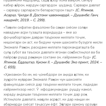
пушаймонӣ надоранд, садҳо ҳазор хона вайрон, сағиру
кабир ҳайрон, мардум саргардон шуданд. Сарвари давлат
– сарвару сарпарасти бепарасторон гашт»
(С. Ятимов.
Асарҳо. Ҷилди 8. Достони ҷавонмардӣ. – Душанбе: Ганҷ
нашриёт, 2019. – С. 299).
«Таҳлили сифатии фаъолони ба саҳнаи сиёсии солҳои
навадуми асри гузашта воридшуда – яке аз
фоҷиабортарин давраи таърихии миллати тоҷик,
нишонгари он аст, ки бидуни чунин шахсияти бузурге мисли
Эмомалӣ Раҳмон, расидани миллати парокандагашта ба
сулҳу субот ва таъсиси давлати ягонаи соҳибистиқлол ва ба
пайроҳаи рушд раҳнамун сохтани он, ғайриимкон буд»
(С.
Ятимов. Ёддоштҳо. Қисми II. – Душанбе: Эко принт, 2024. –
С. 655).
«Ҳамзамон бо ин, мо ҷонибдори он ақида ҳастем, ки
зуҳуроти муҳтарам Эмомалӣ Раҳмон чун шахсияти
фавқулодаи сиёсӣ дар таърихи миллати тоҷик, падидаи
ғайриинтизор нест. Ӯ ифодакунандаи рушду камол,
хираду андешаи таърихии миллати тоҷик дар роҳи
Истиқлоли давлатӣ, маҳсули асрҳост, ки дар нақши ин
абармарди сиёсат таҷассум ёфт. Эҳёгари ормону орзуҳои