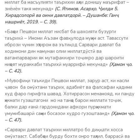
миллат ба масъулияти таърихии аҳли донишу маърифат –
зиёиён такя мекунад»
(С. Ятимов. Асарҳо. Ҷилди 5.
Хирадсолорӣ ва оини давлатдорӣ. – Душанбе: Ганҷ
нашриёт, 2019. – С. 39).
«Баҳои Пешвои миллат нисбат ба шахсияти бузурги
таърихӣ – Имоми Аъзам фавқулода муҳим аст. Тавассути
ибрози чунин эҳтиром ва эътиқод Сарвари давлат ба
ходимони дин намунаи олии миллатдӯстӣ ва
ватанпарварии як мутафаккири тоҷикро дар шароити
ниҳоят мураккаби таърихӣ муаррифӣ мекунад»
(Ҳамон ҷо.
– С. 42).
«Мувофиқи таъкиди Пешвои миллат, зарур аст, ки насли
ҷавон ба омӯхтани таърих, адабиёт ва фалсафаи қадими
худ фаро гирифта шавад. Хотиррасон менамояд, ки панду
ҳикмати гузаштагони мо на танҳо барои миллати тоҷик,
балки дар ғанӣ гардонидани афкори пурҳикмати
умумибашарӣ саҳми босазои худро гузоштаанд»
(Ҳамон ҷо.
– С. 47).
«Сарвари давлат таърихи миллатро бо диққати хосса
омӯхтааст. Сабабҳои бурду бохти онро таҳлил, баррасӣ ва