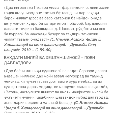
«Дар нигоштаҳои Пешвои миллат фарзандони содиқи халқи
тоҷик ҳамчун мардоне тасвир ёфтаанд, ки дар лаҳзаҳои
барои миллат ҳассос ва басо хатарнок ба майдон омада,
ҳаёту мамоти худро ба хотири ҳимоя, пойдорӣ, бардавомии
давлати тоҷикон бахшидаанд. Шахсият, рӯҳи ботинии онҳо
ба пуррагӣ ба мақсадҳои бузург ва тақдири таърихии
миллат тавъам омадааст»
(С. Ятимов. Асарҳо. Ҷилди 5.
Хирадсолорӣ ва оини давлатдорӣ. – Душанбе: Ганҷ
нашриёт, 2019. – С. 59-60).
ВАҲДАТИ МИЛЛӢ ВА ХЕШТАНШИНОСӢ –
ПОЯИ
ДАВЛАТДОРӢ
«Дар баёни маъниҳои худшиносӣ ва ваҳдат Сарвари давлат
андешаи миллиро дар ҷойи аввал мегузорад ва таъкид
мекунад, ки чунин тасаввурот вақте зуҳур меёбад ва аз
худ қотеона дарак медиҳад, ки мафҳумҳои «замини аҷдодӣ»,
«Ватан», масъулияти шинохт ва ҳимояи манфиатҳои миллӣ ба
ҷузъиёти муҳимми ҷаҳонбинии шаҳрвандон мубаддал гардад,
яъне дарки воқеияти маънавӣ бошад»
(С. Ятимов. Асарҳо.
Ҷилди 5. Хирадсолорӣ ва оини давлатдорӣ. – Душанбе: