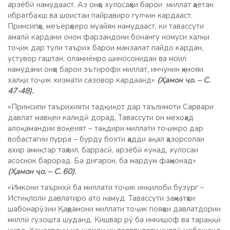
арзёбӣ намудааст. Аз онҳо хулосаҳои барои миллат ҳаётан
ибратбахш ва шоистаи пайравиро гулчин кардааст.
Принсипҳо, меъёрҳоеро муайян намудааст, ки тавассути
амалӣ кардани онон фарзандони бонангу номуси халқи
тоҷик дар тули таърих барои манзалат пайдо кардан,
устувор гаштан, оламиёнро шиносонидан ва моил
намудани онҳо барои эътирофи миллат, инчунин ҳимояи
халқи тоҷик хизмати сазовор кардаанд»
(Ҳамон ҷо. – С.
47-48).
«Принсипи таърихияти тадқиқот дар таълимоти Сарвари
давлат мавқеи калидӣ дорад. Тавассути он мехоҳад
алоқамандии воқеият – тақдири миллати тоҷикро дар
вобастагии пурра – бурду бохти ҳадди ақал ҳазорсолаи
ахир амиқтар таҳлил, баррасӣ, арзёбӣ кунад, хулосаи
асоснок барорад. Ба дигарон, ба мардум фаҳмонад»
(Ҳамон ҷо. – С. 60).
«Имкони таърихӣ ба миллати тоҷик инқилоби бузург –
Истиқлоли давлатиро ато намуд. Тавассути заҳматҳои
шабонарӯзии Қаҳрамони миллати тоҷик пояҳои давлатдории
миллӣ гузошта шуданд. Кишвар рӯ ба инкишоф ва тараққӣ