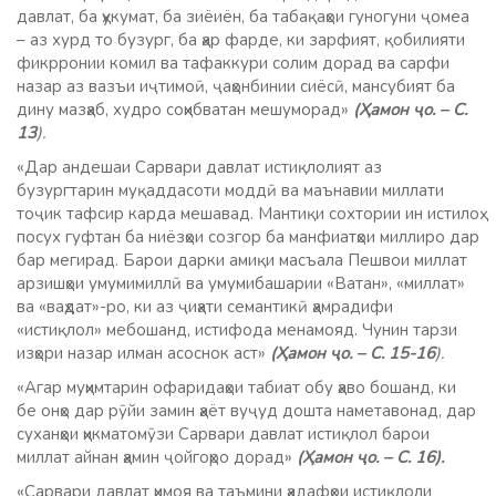
давлат, ба ҳукумат, ба зиёиён, ба табақаҳои гуногуни ҷомеа
– аз хурд то бузург, ба ҳар фарде, ки зарфият, қобилияти
фикрронии комил ва тафаккури солим дорад ва сарфи
назар аз вазъи иҷтимоӣ, ҷаҳонбинии сиёсӣ, мансубият ба
дину мазҳаб, худро соҳибватан мешуморад»
(Ҳамон ҷо. – С.
13
).
«Дар андешаи Сарвари давлат истиқлолият аз
бузургтарин муқаддасоти моддӣ ва маънавии миллати
тоҷик тафсир карда мешавад. Мантиқи сохтории ин истилоҳ
посух гуфтан ба ниёзҳои созгор ба манфиатҳои миллиро дар
бар мегирад. Барои дарки амиқи масъала Пешвои миллат
арзишҳои умумимиллӣ ва умумибашарии «Ватан», «миллат»
ва «ваҳдат»-ро, ки аз ҷиҳати семантикӣ ҳамрадифи
«истиқлол» мебошанд, истифода менамояд. Чунин тарзи
изҳори назар илман асоснок аст»
(Ҳамон ҷо. – С. 15-16
).
«Агар муҳимтарин офаридаҳои табиат обу ҳаво бошанд, ки
бе онҳо дар рӯйи замин ҳаёт вуҷуд дошта наметавонад, дар
суханҳои ҳикматомӯзи Сарвари давлат истиқлол барои
миллат айнан ҳамин ҷойгоҳро дорад»
(Ҳамон ҷо. – С. 16).
«Сарвари давлат ҳимоя ва таъмини ҳадафҳои истиқлоли