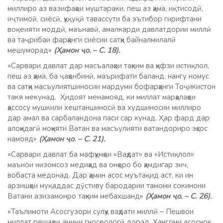
миллиро аз вазифаҳои муштараки, пеш аз ҳама, иқтисодӣ,
иҷтимоӣ, сиёсӣ, ҳуқуқӣ тавассути ба эътибор гирифтани
воқеияти моддӣ, маънавӣ, амалкарди давлатдории миллӣ
ва таҷрибаи фарҳанги сиёсии сатҳи байналмилалӣ
мешуморад»
(Ҳамон ҷо. – С. 18).
«Сарвари давлат дар масъалаҳои таҳким ва ҳифзи истиқлол,
пеш аз ҳама, ба ҷаҳонбинӣ, маърифати баланд, нангу номус
ва сатҳи масъулиятшиносии мардуми бофарҳанги Тоҷикистон
такя мекунад. Ҳидоят менамояд, ки миллат марҳалаҳои
ҳассосу мушкили хештаншиносӣ ва худшиносии миллиро
дар амал ва сарбаландона паси сар кунад. Ҳар фард дар
алоҳидагӣ моҳияти Ватан ва масъулияти ватандориро эҳсос
намояд»
(Ҳамон ҷо. – С. 21).
«Сарвари давлат ба мафҳумҳои «Ваҳдат» ва «Истиқлол»
маънои низомсоз медиҳад ва онҳоро бо ҳамдигар зич,
вобаста медонад. Дар ҳамин асос муътақид аст, ки ин
арзишҳои муқаддас дӯстиву бародарии тамоми сокинони
Ватани азизамонро таҳким мебахшанд»
(Ҳамон ҷо. – С. 26).
«Таълимоти Асосгузори сулҳу ваҳдати миллӣ – Пешвои
миллат решаҳои амиқи гносеологӣ дорад. Ҳангоми асоснок