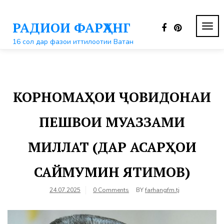
Перейти
к
РАДИОИ ФАРҲАНГ
контенту
ПЕР
НАВ
16 сол дар фазои иттилоотии Ватан
КОРНОМАҲОИ ҶОВИДОНАИ
ПЕШВОИ МУАЗЗАМИ
МИЛЛАТ (ДАР АСАРҲОИ
САЙМУМИН ЯТИМОВ)
24.07.2025
0 Comments
BY
farhangfm.tj