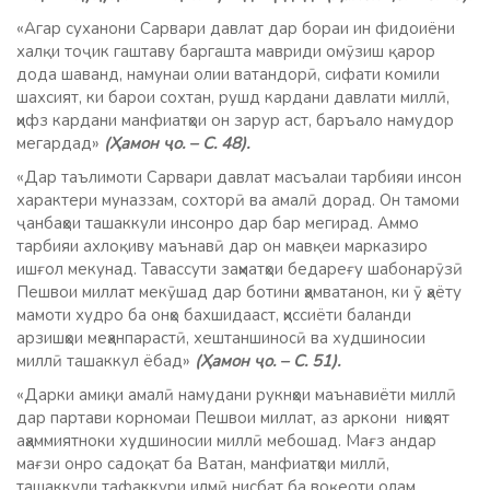
«Агар суханони Сарвари давлат дар бораи ин фидоиёни
халқи тоҷик гаштаву баргашта мавриди омӯзиш қарор
дода шаванд, намунаи олии ватандорӣ, сифати комили
шахсият, ки барои сохтан, рушд кардани давлати миллӣ,
ҳифз кардани манфиатҳои он зарур аст, баръало намудор
мегардад»
(Ҳамон ҷо. – С. 48).
«Дар таълимоти Сарвари давлат масъалаи тарбияи инсон
характери муназзам, сохторӣ ва амалӣ дорад. Он тамоми
ҷанбаҳои ташаккули инсонро дар бар мегирад. Аммо
тарбияи ахлоқиву маънавӣ дар он мавқеи марказиро
ишғол мекунад. Тавассути заҳматҳои бедареғу шабонарӯзӣ
Пешвои миллат мекӯшад дар ботини ҳамватанон, ки ӯ ҳаёту
мамоти худро ба онҳо бахшидааст, ҳиссиёти баланди
арзишҳои меҳанпарастӣ, хештаншиносӣ ва худшиносии
миллӣ ташаккул ёбад»
(Ҳамон ҷо. – С. 51).
«Дарки амиқи амалӣ намудани рукнҳои маънавиёти миллӣ
дар партави корномаи Пешвои миллат, аз аркони ниҳоят
аҳаммиятноки худшиносии миллӣ мебошад. Мағз андар
мағзи онро садоқат ба Ватан, манфиатҳои миллӣ,
ташаккули тафаккури илмӣ нисбат ба воқеоти олам,