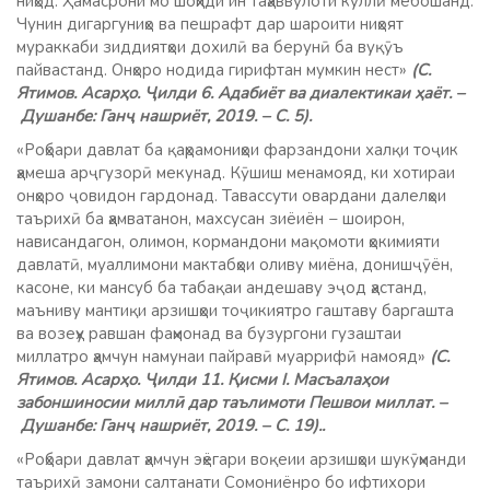
ниҳод. Ҳамасрони мо шоҳиди ин таҳаввулоти куллӣ мебошанд.
Чунин дигаргуниҳо ва пешрафт дар шароити ниҳоят
мураккаби зиддиятҳои дохилӣ ва берунӣ ба вуқӯъ
пайвастанд. Онҳоро нодида гирифтан мумкин нест»
(С.
Ятимов. Асарҳо. Ҷилди 6. Адабиёт ва диалектикаи ҳаёт. –
Душанбе: Ганҷ нашриёт, 2019. – С. 5).
«Роҳбари давлат ба қаҳрамониҳои фарзандони халқи тоҷик
ҳамеша арҷгузорӣ мекунад. Кӯшиш менамояд, ки хотираи
онҳоро ҷовидон гардонад. Тавассути овардани далелҳои
таърихӣ ба ҳамватанон, махсусан зиёиён − шоирон,
нависандагон, олимон, кормандони мақомоти ҳокимияти
давлатӣ, муаллимони мактабҳои оливу миёна, донишҷӯён,
касоне, ки мансуб ба табақаи андешаву эҷод ҳастанд,
маъниву мантиқи арзишҳои тоҷикиятро гаштаву баргашта
ва возеҳу равшан фаҳмонад ва бузургони гузаштаи
миллатро ҳамчун намунаи пайравӣ муаррифӣ намояд»
(С.
Ятимов. Асарҳо. Ҷилди 11. Қисми I. Масъалаҳои
забоншиносии миллӣ дар таълимоти Пешвои миллат. –
Душанбе: Ганҷ нашриёт, 2019. – С. 19)..
«Роҳбари давлат ҳамчун эҳёгари воқеии арзишҳои шукӯҳманди
таърихӣ замони салтанати Сомониёнро бо ифтихори