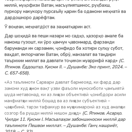
миллӣ, муҳофизи Ватан, масъулиятшинос, руҳбахш,
пуркору накукору пурсаъйу қарин ба одамони меҳнатӣ ва
дардошноро дарёфтам.
Ӯ воқеан, меҳнатдӯст ва заҳматқарин аст.
Дар шоҳидӣ ва пеши назари мо садҳо, ҳазорҳо амале ба
намоиш гузошт, ки ӯро ҳамчун ҷавонмард, фарзанди
баруманди ин сарзамин, ҷонфидо ба хотири сулҳу субот,
ваҳдат, якпорчагии Ватан, обрӯ, манзалат ва тақдири
таърихии миллат ва давлати тоҷикон муаррифӣ кард»
(С.
Ятимов. Ёддоштҳо. Қисми II. – Душанбе: Эко принт, 2024. –
С. 657-658).
«Аз таълимоти Сарвари давлат бармеояд, ки фард дар
замони худ ҳамон вақт узви фаъоли муносиботи ҷамъиятӣ
шуда метавонад, ки аз лиҳози объективӣ ҷонибдори асили
манфиатҳои миллӣ бошад ва аз лиҳози субъективӣ –
ҷаҳонбинӣ, тарзи тафаккур ва муҳокимаронӣ аз худ амалҳои
созгор ба рушди миллӣ нишон диҳад»
(С. Ятимов. Асарҳо.
Ҷилди 11. Қисми I. Масъалаҳои забоншиносии миллӣ дар
таълимоти Пешвои миллат. – Душанбе: Ганҷ нашриёт,
2019. – С. 32).