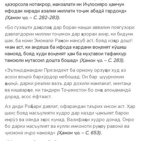
ҳазорсола нотакрор, манзалати ин Иҷлосияро ҳамчун
ифодаи хиради азалии миллати тоҷик абадӣ гардонд»
(Ҳамон ҷо. – С. 282-283).
«Бо гузашти даҳсолаҳо дар бораи нақши аввалин поягузори
давлатдории миллии тоҷикон дар ҳазораи ахир, ки бидуни
шак, ба номи Эмомалӣ Раҳмон мансуб аст, бояд изҳор дошт:
«кам аст, ки андеша ба ифода кардани воқеият кӯшиш
намояд, бояд худи воқеият ҳам ба муҳтавои тафаккур
тамоюли мутассил дошта бошад»
(Ҳамон ҷо. – С. 283).
«Эътиқодмандии Президент ба ормону орзуҳои худ аз
асоси воқеӣ бархӯрдор мебошад. Он бар шуурнокии
ҳақиқӣ, дарки реалии вазъ дар дохили мамлакат, минтақа
ва кишварҳое, ки тақдири Тоҷикистон бо онҳо алоқамандӣ
дорад, асос ёфтааст.
Аз диди Роҳбари давлат, офарандаи таърих инсон аст. Ҳар
шахс бояд масъулияти худро дар назди ҷамъият барои
имрӯз ва оянда эҳсос кунад. Вазифаҳои худро донад. Онро
бо дарки масъулият ва кулли имконоти руҳиву равонӣ ва
ҷисмонӣ иҷро намояд»
(Ҳамон ҷо. – С. 653).