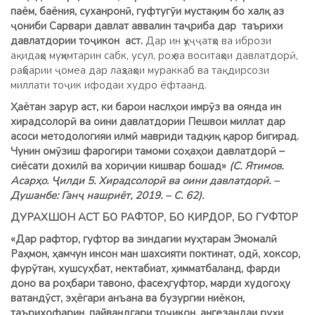
паём, баёния, суханронӣ, гуфтугӯи мустақим бо халқ аз
ҷониби Сарвари давлат аввалин таҷриба дар таърихи
давлатдории тоҷикон аст.
Дар ин ҳуҷҷатҳо ва ибрози
ақидаҳо муҳимтарин сабк, усул, роҳ ва воситаҳои давлатдорӣ,
раҳбарии ҷомеа дар лаҳзаҳои мураккаб ва тақдирсози
миллати тоҷик ифодаи худро ёфтаанд.
Ҳаётан зарур аст, ки барои наслҳои имрӯз ва оянда ин
хирадсолорӣ ва оини давлатдории Пешвои миллат дар
асоси методологияи илмӣ мавриди тадқиқ қарор бигирад.
Чунин омӯзиш фарогири тамоми соҳаҳои давлатдорӣ –
сиёсати дохилӣ ва хориҷии кишвар бошад»
(С. Ятимов.
Асарҳо. Ҷилди 5. Хирадсолорӣ ва оини давлатдорӣ. –
Душанбе: Ганҷ нашриёт, 2019. – С. 62)
.
ДУРАХШОН АСТ БО РАФТОР, БО КИРДОР,
БО ГУФТОР
«Дар рафтор, гуфтор ва зиндагии муҳтарам Эмомалӣ
Раҳмон, ҳамчун инсон ман шахсияти поктинат, одӣ, хоксор,
фурӯтан, хушсуҳбат, нектабиат, ҳимматбаланд, фарди
доно ва роҳбари тавоно, фасеҳгуфтор, марди худогоҳу
ватандӯст, эҳёгари анъана ва бузургии ниёкон,
таърихофарин, пайвандгари тоҷикон, ангезандаи руҳи