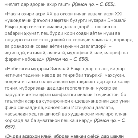
миллат дар ҳазораи ахир гашт»
(Ҳамон ҷо. – С. 655).
«Насли охири асри ХХ ва оғози нимаи аввали асри ХХI
мушоҳидачии фаъоли заҳматҳои бузурги муҳтарам Эмомалӣ
Раҳмон дар сиёсати амалии давлатдорӣ – ташкил ва
раҳбарии ҳукумат, пешбурди кори соҳаҳои ҳаётан муҳим ва
тақдирсози сиёсати дохилӣ ва хориҷии мамлакат, коркард
ва роҳандозии соҳаҳои ҳаётан муҳимми давлатдорӣ –
иқтисодӣ, иҷтимоӣ, амниятӣ, мудофиавӣ, илм, маориф ва
фарҳанг мебошад»
(Ҳамон ҷо. – С. 656).
«Нобиғагии муҳтарам Эмомалӣ Раҳмон дар он аст, ки дар
натиҷаи тадқиқи мавод ва таҷрибаи таърихӣ, махсусан,
воқеияти талхи солҳои аввали мустақилият дар ҳаёти халқи
тоҷик, муборизаҳои шадиди геополитикии муосир ва
зарурати ҳаётии ҳифзи манфиатҳои миллии Тоҷикистон, бо
таълифи асар ва суханрониҳои андешамандонаи дар умқи
фикр сайқалдида, консепсияи Истиқлоли давлатӣ,
масъалаҳои хештаншиносӣ ва худшиносии миллиро илман
коркард ва ба ҳамватанон пешкаш кард»
(Ҳамон ҷо. – С.
657).
«Эҷоди асарҳои илмӣ, ибрози мавқеи сиёсӣ дар шакли