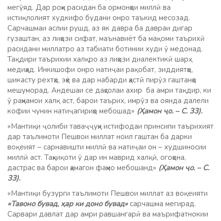
мегӯяд. Дар роҳи расидан ба ормонҳои миллӣ ва
истиқлолият худкифо будани онро таъкид месозад.
Сарчашмаи аслии рушд, аз як давра ба давраи дигар
гузаштан, аз лиҳози сифат, маънавиёт ба мақоми таърихӣ
расидани миллатро аз табиати ботинии худи ӯ медонад.
Тақдири таърихии халқро аз лиҳози диалектикӣ шарҳ
медиҳад. Инкишофи онро натиҷаи рақобат, зиддиятҳо,
шикасту рехтҳо, эҳё ва дар набарди ҳастӣ пирӯз гаштанҳо
мешуморад. Андешаи се даҳсолаи ахир ба амри тақдир, ки
ӯ раҳнамои халқ аст, барои таърих, имрӯз ва оянда далели
кофии чунин натиҷагириҳо мебошад»
(Ҳамон ҷо. – С. 33).
«Мантиқи ҷолиби таваҷҷуҳи истифодаи принсипи таърихият
дар таълимоти Пешвои миллат ноил гаштан ба дарки
воқеият – сарнавишти миллӣ ва натиҷаи он – худшиносии
миллӣ аст. Таҳқиқоти ӯ дар ин маврид халқӣ, огоҳона,
дастрас ва барои ҳамагон фаҳмо мебошанд»
(Ҳамон ҷо. – С.
33).
«Мантиқи бузурги таълимоти Пешвои миллат аз воқеияти
«Тавоно бувад, ҳар ки доно бувад»
сарчашма мегирад.
Сарвари давлат дар амри равшангарӣ ва маърифатнокии