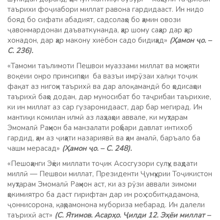
таърихи фоҷиабори миллат равона гардидааст. Ин нидо
бояд бо сифати абадият, садсолаҳо бо ҳамин овози
ҷавонмардонаи даъваткунанда, ҳар шому саҳар дар ҳар
хонадон, дар ҳар макону хиёбон садо бидиҳад»
(Ҳамон ҷо. –
С. 236).
«Тамоми таълимоти Пешвои муаззами миллат ва моҳияти
воқеии онро принсипҳои ба вазъи имрӯзаи халқи тоҷик
фақат аз нигоҳи таърихӣ ва дар алоқамандӣ бо ҳодисаҳои
таърихӣ баҳо додан, дар муносибат бо таҷрибаи таърихие,
ки ин миллат аз сар гузаронидааст, дар бар мегирад. Ин
мантиқи комилан илмӣ аз лаҳзаҳои аввале, ки муҳтарам
Эмомалӣ Раҳмон ба манзалати роҳбари давлат интихоб
гардид, ҳам аз ҷиҳати назариявӣ ва ҳам амалӣ, баръало ба
чашм мерасад»
(Ҳамон ҷо. – С. 248).
«Пешоҳанги Эҳёи миллати тоҷик Асосгузори сулҳу ваҳдати
миллӣ — Пешвои миллат, Президенти Ҷумҳурии Тоҷикистон
муҳтарам Эмомалӣ Раҳмон аст, ки аз рӯзи аввали зимоми
ҳокимиятро ба даст гирифтан дар ин роҳ собитқадамона,
ҷоннисорона, қаҳрамонона мубориза мебарад. Ин далели
таърихӣ аст»
(С. Ятимов. Асарҳо. Ҷилди 12. Эҳёи миллат –