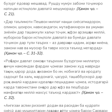
бузург ёдовар мешавад. Рушду нумӯи забони тоҷикиро
натиҷаи истиқлоли давлатӣ мешуморад»
(Ҳамон ҷо. –
С. 21).
«Дар таълимоти Пешвои миллат нақши сиёсатмадорон,
олимон, шоирон, нависандагон, мутафаккирон ва умуман
зиёиён дар ташаккули халқи тоҷик, ҳифзи арзишҳои миллӣ,
мубориза барои истиқлоли давлатӣ ва бунёди давлати
тоҷикон дар тули таърих – аз давраҳои қадим, асрҳои миёна,
замони нав ва муосир ба таври хосса таъкид мегардад»
(Ҳамон ҷо. – С. 31-32).
«Роҳбари давлат симоҳои таърихии бузургони миллатро
ҳамчун намояндаи фардии ҷомеаи замони худ мавриди
таҳқиқ қарор дода, ҳамзамон бо ин, нобиғагӣ ва иродату
садоқат ба халқ, мардонагӣ, ҷасурӣ, ташаббускорӣ дар
роҳи амалӣ кардани идеалҳои пешқадами ҷомеа, истодагарӣ
карда тавонистани онҳоро дар ҳифз ва пешбурди
манфиатҳои миллӣ махсус таъкид кардааст»
(Ҳамон ҷо. –
С. 32).
«Ангезаи аслии ризоият додан ва расидан ба қудрати
сиёсӣ дар мушкилтарин лаҳзаҳои ҳаёти ҷомеа барои Сарвари