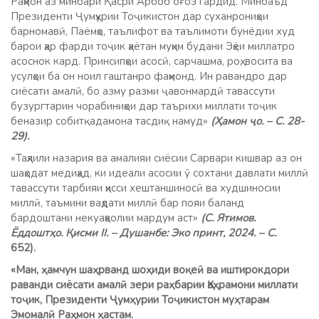
Раҳмон аз минбари Қасри Арбоб оғоз гардид. Минбаъд
Президенти Ҷумҳурии Тоҷикистон дар суханрониҳои
барномавӣ, Паёмҳо, таълифот ва таълимоти бунёдии худ
барои ҳар фарди тоҷик ҳаётан муҳим будани Эҳёи миллатро
асоснок кард. Принсипҳои асосӣ, сарчашма, роҳ, восита ва
усулҳои ба он ноил гаштанро фаҳмонд. Ин равандро дар
сиёсати амалӣ, бо азму разми ҷавонмардӣ тавассути
бузургтарин чорабиниҳои дар таърихи миллати тоҷик
беназир собитқадамона тасдиқ намуд»
(Ҳамон ҷо. – С. 28-
29).
«Таҳлили назария ва амалияи сиёсии Сарвари кишвар аз он
шаҳодат медиҳад, ки идеали асосии ӯ сохтани давлати миллӣ
тавассути тарбияи ҳисси хештаншиносӣ ва худшиносии
миллӣ, таъмини ваҳдати миллӣ бар пояи баланд
бардоштани некуаҳволии мардум аст»
(С. Ятимов.
Ёддоштҳо. Қисми II. – Душанбе: Эко принт, 2024. – С.
652).
«Ман, ҳамчун шаҳрванд шоҳиди воқеӣ ва иштирокдори
раванди сиёсати амалӣ зери раҳбарии Қаҳрамони миллати
тоҷик, Президенти Ҷумҳурии Тоҷикистон муҳтарам
Эмомалӣ Раҳмон ҳастам.