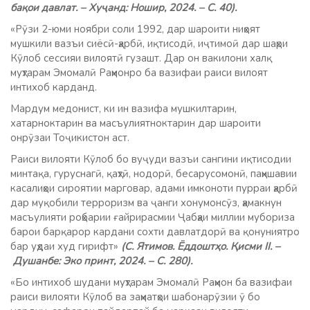
бақои давлат. – Хуҷанд: Ношир, 2024. – С. 40).
«Рӯзи 2-юми ноябри соли 1992, дар шароити ниҳоят
мушкили вазъи сиёсӣ-ҳарбӣ, иқтисодӣ, иҷтимоӣ дар шаҳри
Кӯлоб сессияи вилоятӣ гузашт. Дар он вакилони халқ
муҳтарам Эмомалӣ Раҳмонро ба вазифаи раиси вилоят
интихоб карданд.
Мардум медонист, ки ин вазифа мушкилтарин,
хатарноктарин ва масъулиятноктарин дар шароити
онрӯзаи Тоҷикистон аст.
Раиси вилояти Кӯлоб бо вуҷуди вазъи сангини иқтисодии
минтақа, гуруснагӣ, қаҳтӣ, нодорӣ, бесарусомонӣ, паҳншавии
касалиҳои сироятии марговар, адами имконоти пурраи ҳарбӣ
дар муқобили терроризм ва ҷанги хонумонсӯз, ҳамакнун
масъулияти роҳбарии ғайрирасмии Ҷабҳаи миллии мубориза
барои барқарор кардани сохти давлатдорӣ ва қонуниятро
бар уҳдаи худ гирифт»
(С. Ятимов. Ёддоштҳо. Қисми II. –
Душанбе: Эко принт, 2024. – С. 280).
«Бо интихоб шудани муҳтарам Эмомалӣ Раҳмон ба вазифаи
раиси вилояти Кӯлоб ва заҳматҳои шабонарӯзии ӯ бо