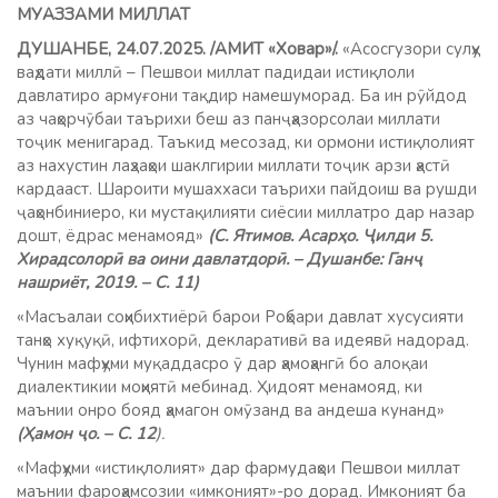
МУАЗЗАМИ МИЛЛАТ
ДУШАНБЕ, 24.07.2025. /АМИТ «Ховар»/.
«Асосгузори сулҳу
ваҳдати миллӣ – Пешвои миллат падидаи истиқлоли
давлатиро армуғони тақдир намешуморад. Ба ин рӯйдод
аз чаҳорчӯбаи таърихи беш аз панҷҳазорсолаи миллати
тоҷик менигарад. Таъкид месозад, ки ормони истиқлолият
аз нахустин лаҳзаҳои шаклгирии миллати тоҷик арзи ҳастӣ
кардааст. Шароити мушаххаси таърихи пайдоиш ва рушди
ҷаҳонбиниеро, ки мустақилияти сиёсии миллатро дар назар
дошт, ёдрас менамояд»
(С. Ятимов. Асарҳо. Ҷилди 5.
Хирадсолорӣ ва оини давлатдорӣ. – Душанбе: Ганҷ
нашриёт, 2019. – С. 11)
«Масъалаи соҳибихтиёрӣ барои Роҳбари давлат хусусияти
танҳо хуқуқӣ, ифтихорӣ, декларативӣ ва идеявӣ надорад.
Чунин мафҳуми муқаддасро ӯ дар ҳамоҳангӣ бо алоқаи
диалектикии моҳиятӣ мебинад. Ҳидоят менамояд, ки
маънии онро бояд ҳамагон омӯзанд ва андеша кунанд»
(Ҳамон ҷо. – С. 12
).
«Мафҳуми «истиқлолият» дар фармудаҳои Пешвои миллат
маънии фароҳамсозии «имконият»-ро дорад. Имконият ба