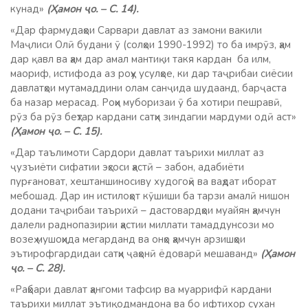
кунад»
(Ҳамон ҷо. – С. 14).
«Дар фармудаҳои Сарвари давлат аз замони вакили
Маҷлиси Олӣ будани ӯ (солҳои 1990-1992) то ба имрӯз, ҳам
дар қавл ва ҳам дар амал мантиқи такя кардан ба илм,
маориф, истифода аз роҳу усулҳое, ки дар таҷрибаи сиёсии
давлатҳои мутамаддини олам санҷида шудаанд, барҷаста
ба назар мерасад. Роҳи муборизаи ӯ ба хотири пешравӣ,
рӯз ба рӯз беҳтар кардани сатҳи зиндагии мардуми одӣ аст»
(Ҳамон ҷо. – С. 15).
«Дар таълимоти Сардори давлат таърихи миллат аз
ҷузъиёти сифатии эҳсоси ҳастӣ – забон, адабиёти
пурғановат, хештаншиносиву худогоҳӣ ва ваҳдат иборат
мебошад. Дар ин истилоҳот кӯшиши ба тарзи амалӣ нишон
додани таҷрибаи таърихӣ – дастовардҳои муайян ҳамчун
далели раднопазирии ҳастии миллати тамаддунсози мо
возеҳ мушоҳида мегарданд ва онҳо ҳамчун арзишҳои
эътирофгардидаи сатҳи ҷаҳонӣ ёдоварӣ мешаванд»
(Ҳамон
ҷо. – С. 28).
«Раҳбари давлат ҳангоми тафсир ва муаррифӣ кардани
таърихи миллат эътиқодмандона ва бо ифтихор сухан