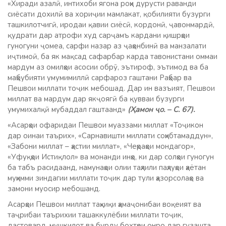
«Хиради азалӣ, интихоби ягона роҳи дурусти раванди
сиёсати дохилӣ ва хориҷии мамлакат, қобилияти бузурги
ташкилотчигӣ, иродаи қавии сиёсӣ, кордонӣ, ҷавонмардӣ,
қудрати дар атрофи худ сарҷамъ кардани қишрҳои
гуногуни ҷомеа, сарфи назар аз ҷаҳонбинӣ ва манзалати
иҷтимоӣ, ба як мақсад сафарбар карда тавонистани оммаи
мардум аз омилҳои асосии обрӯ, эътироф, эътимод ва ба
маҳбубияти умумимиллӣ сарфароз гаштани Раҳбар ва
Пешвои миллати тоҷик мебошад. Дар ин вазъият, Пешвои
миллат ва мардум дар якҷоягӣ ба қувваи бузурги
умумихалқӣ мубаддал гаштаанд»
(Ҳамон ҷо. – С. 67).
«Асарҳои офаридаи Пешвои муаззами миллат «Тоҷикон
дар оинаи таърих», «Сарнавишти миллати соҳибтамаддун»,
«Забони миллат – ҳастии миллат», «Чеҳраҳои мондагор»,
«Уфуқҳои Истиқлол» ва монанди инҳо, ки дар солҳои гуногун
ба табъ расидаанд, намунаҳои олии таҳлили паҳлуҳои ҳаётан
муҳимми зиндагии миллати тоҷик дар тули ҳазорсолаҳо ва
замони муосир мебошанд.
Асарҳои Пешвои миллат таҳқиқи ҳамаҷонибаи воқеият ва
таҷрибаи таърихии ташаккулёбии миллати тоҷик,
дастовард, мушкилот ва бурду бохтҳои онро дар гузашта