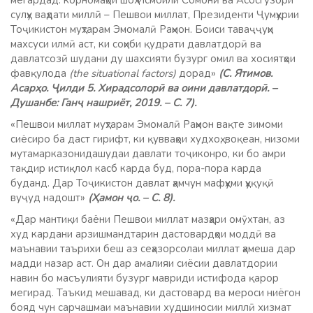
мегардад: корномаҳои шоҳ Исмоили Сомонӣ ва Асосгузори
сулҳу ваҳдати миллӣ – Пешвои миллат, Президенти Ҷумҳурии
Тоҷикистон муҳтарам Эмомалӣ Раҳмон. Боиси таваҷҷуҳи
махсуси илмӣ аст, ки соҳиби қудрати давлатдорӣ ва
давлатсозӣ шудани ду шахсияти бузург омил ва хосиятҳои
фавқулода
(the situational factors)
дорад»
(С. Ятимов.
Асарҳо. Ҷилди 5. Хирадсолорӣ ва оини давлатдорӣ. –
Душанбе: Ганҷ нашриёт, 2019. – С. 7)
.
«Пешвои миллат муҳтарам Эмомалӣ Раҳмон вақте зимоми
сиёсиро ба даст гирифт, ки қувваҳои худхоҳ, воқеан, низоми
мутамарказонидашудаи давлати тоҷиконро, ки бо амри
тақдир истиқлол касб карда буд, пора-пора карда
буданд. Дар Тоҷикистон давлат ҳамчун мафҳуми ҳуқуқӣ
вуҷуд надошт»
(Ҳамон ҷо. – С. 8).
«Дар мантиқи баёни Пешвои миллат мазҳари омӯхтан, аз
худ кардани арзишмандтарин дастовардҳои моддӣ ва
маънавии таърихи беш аз сеҳазорсолаи миллат ҳамеша дар
мадди назар аст. Он дар амалияи сиёсии давлатдории
навин бо масъулияти бузург мавриди истифода қарор
мегирад. Таъкид мешавад, ки дастовард ва мероси ниёгон
бояд чун сарчашмаи маънавии худшиносии миллӣ хизмат