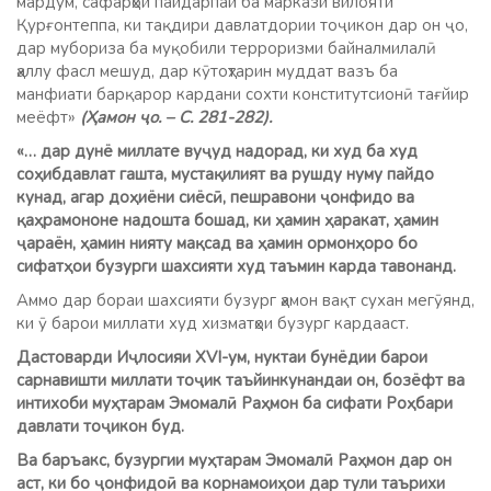
мардум, сафарҳои пайдарпай ба маркази вилояти
Қурғонтеппа, ки тақдири давлатдории тоҷикон дар он ҷо,
дар мубориза ба муқобили терроризми байналмилалӣ
ҳаллу фасл мешуд, дар кӯтоҳтарин муддат вазъ ба
манфиати барқарор кардани сохти конститутсионӣ тағйир
меёфт»
(Ҳамон ҷо. – С. 281-282).
«… дар дунё миллате вуҷуд надорад, ки худ ба худ
соҳибдавлат гашта, мустақилият ва рушду нуму пайдо
кунад, агар доҳиёни сиёсӣ, пешравони ҷонфидо ва
қаҳрамононе надошта бошад, ки ҳамин ҳаракат, ҳамин
ҷараён, ҳамин нияту мақсад ва ҳамин ормонҳоро бо
сифатҳои бузурги шахсияти худ таъмин карда тавонанд.
Аммо дар бораи шахсияти бузург ҳамон вақт сухан мегӯянд,
ки ӯ барои миллати худ хизматҳои бузург кардааст.
Дастоварди Иҷлосияи ХVI-ум, нуктаи бунёдии барои
сарнавишти миллати тоҷик таъйинкунандаи он, бозёфт ва
интихоби муҳтарам Эмомалӣ Раҳмон ба сифати Роҳбари
давлати тоҷикон буд.
Ва баръакс, бузургии муҳтарам Эмомалӣ Раҳмон дар он
аст, ки бо ҷонфидоӣ ва корнамоиҳои дар тули таърихи