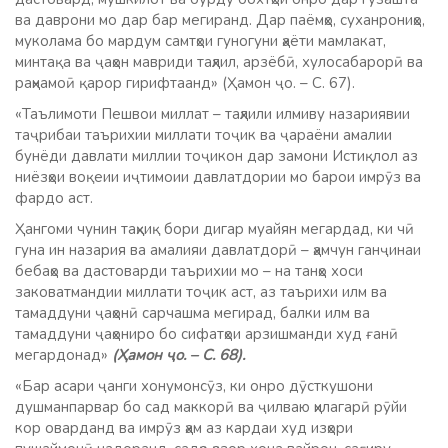
ва даврони мо дар бар мегиранд. Дар паёмҳо, суханрониҳо,
муколама бо мардум самтҳои гуногуни ҳаёти мамлакат,
минтақа ва ҷаҳон мавриди таҳлил, арзёбӣ, хулосабарорӣ ва
раҳнамоӣ қарор гирифтаанд» (Ҳамон ҷо. – С. 67).
«Таълимоти Пешвои миллат – таҳлили илмиву назариявии
таҷрибаи таърихии миллати тоҷик ва ҷараёни амалии
бунёди давлати миллии тоҷикон дар замони Истиқлол аз
ниёзҳои воқеии иҷтимоии давлатдории мо барои имрӯз ва
фардо аст.
Ҳангоми чунин таҳқиқ бори дигар муайян мегардад, ки чӣ
гуна ин назария ва амалияи давлатдорӣ – ҳамчун ганҷинаи
бебаҳо ва дастоварди таърихии мо – на танҳо хоси
заковатмандии миллати тоҷик аст, аз таърихи илм ва
тамаддуни ҷаҳонӣ сарчашма мегирад, балки илм ва
тамаддуни ҷаҳониро бо сифатҳои арзишманди худ ғанӣ
мегардонад»
(Ҳамон ҷо. – С. 68).
«Бар асари ҷанги хонумонсӯз, ки онро дӯсткушони
душманпарвар бо сад маккорӣ ва ҷилваю ҳилагарӣ рӯйи
кор оварданд ва имрӯз ҳам аз кардаи худ изҳори