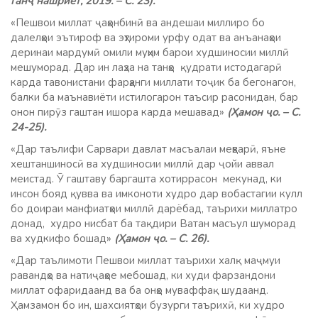
Ганҷ нашриёт, 2019. – С. 23)
.
«Пешвои миллат ҷаҳонбинӣ ва андешаи миллиро бо
далелҳои эътироф ва эҳтироми урфу одат ва анъанаҳои
деринаи мардумӣ омили муҳим барои худшиносии миллӣ
мешуморад. Дар ин лаҳза на танҳо қудрати истодагарӣ
карда тавонистани фарҳанги миллати тоҷик ба бегонагон,
балки ба маънавиёти истилогарон таъсир расонидан, бар
онон пирӯз гаштан ишора карда мешавад»
(Ҳамон ҷо. – С.
24-25).
«Дар таълифи Сарвари давлат масъалаи меҳварӣ, яъне
хештаншиносӣ ва худшиносии миллӣ дар ҷойи аввал
меистад. Ӯ гаштаву баргашта хотиррасон мекунад, ки
инсон бояд қувва ва имконоти худро дар вобастагии кулл
бо доираи манфиатҳои миллӣ дарёбад, таърихи миллатро
донад, худро нисбат ба тақдири Ватан масъул шуморад
ва худкифо бошад»
(Ҳамон ҷо. – С. 26).
«Дар таълимоти Пешвои миллат таърихи халқ маҷмуи
равандҳо ва натиҷаҳое мебошад, ки худи фарзандони
миллат офаридаанд ва ба онҳо муваффақ шудаанд.
Ҳамзамон бо ин, шахсиятҳои бузурги таърихӣ, ки худро