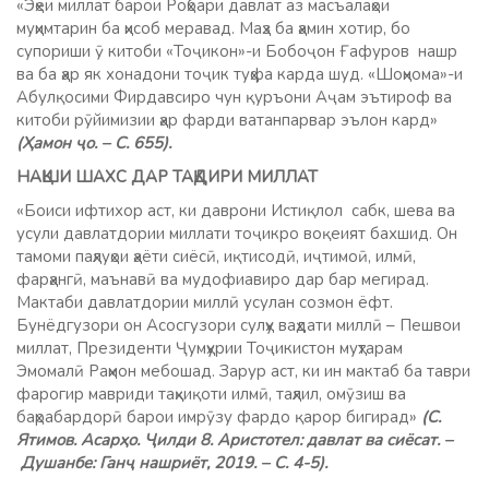
«Эҳёи миллат барои Роҳбари давлат аз масъалаҳои
муҳимтарин ба ҳисоб меравад. Маҳз ба ҳамин хотир, бо
супориши ӯ китоби «Тоҷикон»-и Бобоҷон Ғафуров нашр
ва ба ҳар як хонадони тоҷик туҳфа карда шуд. «Шоҳнома»-и
Абулқосими Фирдавсиро чун қуръони Аҷам эътироф ва
китоби рӯйимизии ҳар фарди ватанпарвар эълон кард»
(Ҳамон ҷо. – С. 655).
НАҚШИ ШАХС ДАР ТАҚДИРИ МИЛЛАТ
«Боиси ифтихор аст, ки даврони Истиқлол сабк, шева ва
усули давлатдории миллати тоҷикро воқеият бахшид. Он
тамоми паҳлуҳои ҳаёти сиёсӣ, иқтисодӣ, иҷтимоӣ, илмӣ,
фарҳангӣ, маънавӣ ва мудофиавиро дар бар мегирад.
Мактаби давлатдории миллӣ усулан созмон ёфт.
Бунёдгузори он Асосгузори сулҳу ваҳдати миллӣ – Пешвои
миллат, Президенти Ҷумҳурии Тоҷикистон муҳтарам
Эмомалӣ Раҳмон мебошад. Зарур аст, ки ин мактаб ба таври
фарогир мавриди таҳқиқоти илмӣ, таҳлил, омӯзиш ва
баҳрабардорӣ барои имрӯзу фардо қарор бигирад»
(С.
Ятимов. Асарҳо. Ҷилди 8. Аристотел: давлат ва сиёсат. –
Душанбе: Ганҷ нашриёт, 2019. – С. 4-5).