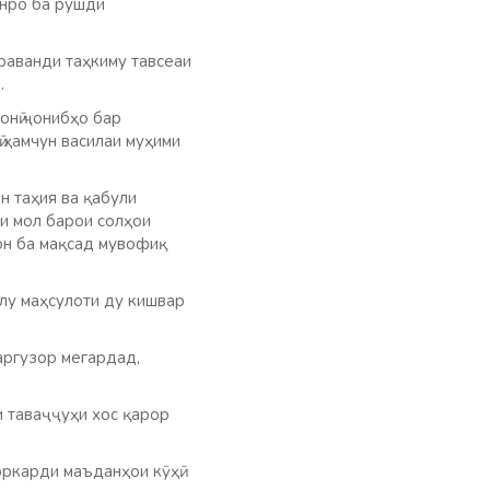
онро ба рушди
раванди таҳкиму тавсеаи
.
онӣ ҷонибҳо бар
 ҳамчун василаи муҳими
н таҳия ва қабули
и мол барои солҳои
он ба мақсад мувофиқ
лу маҳсулоти ду кишвар
аргузор мегардад,
и таваҷҷуҳи хос қарор
коркарди маъданҳои кӯҳӣ