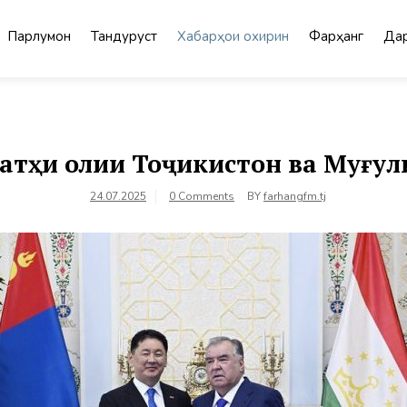
Парлумон
Тандурустӣ
Хабарҳои охирин
Фарҳанг
Дар
атҳи олии Тоҷикистон ва Муғул
24.07.2025
0 Comments
BY
farhangfm.tj