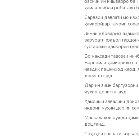
расмии ин кишварро ба 
ҳамаҷонибаи робитаҳо б
Сарвари давлати мо изҳ
ҳамкорӣ дар тамоми соҳ
Зимни ёдоварӣ аз аҳамия
зарурати фаъол гардони
густариши ҳамкории гун
Бо мақсади тавсеаи минб
Барномаи ҳамкориҳо ва 
наздик пешниҳод кард. 
дониста шуд.
Дар ин зимн баргузории
муҳим дониста шуд.
Ҳамоиши аввалини доира
иқдоми муҳим дар ин сам
Масъалаҳои рушди ҳамкор
доштанд.
Соҳаҳои саноати коркард