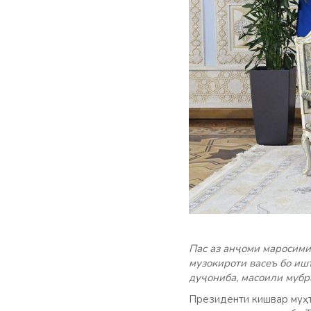
Пас аз анҷоми маросими
музокироти васеъ бо иш
дуҷониба, масоили мубр
Президенти кишвар муҳт