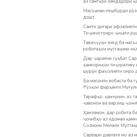
аз самтҳои ояндадори ҳ
Масъалаи пешбурди рӯзн
дошт.
Самти дигари афзалиятн
Тоҷикистонро ҷиҳати руш
Таваҷҷуҳи зиёд ба масъа
робитаҳои мустақими иқт
Дар ҷараёни суҳбат Сар
ҳамкориҳои тиҷоративу 
шурӯи фаъолияти онро д
Ба масоили вобаста ба г
Рӯзҳои фарҳанги Муғулис
Тарафҳо, ҳамчунин, аз т
ҷавонон ва варзиш ҷони
Ҳамзамон, дар робита ба
ҷонибҳо аз идомаи ҳамк
Созмони Милали Муттаҳи
Сарвари давлати мо аз 