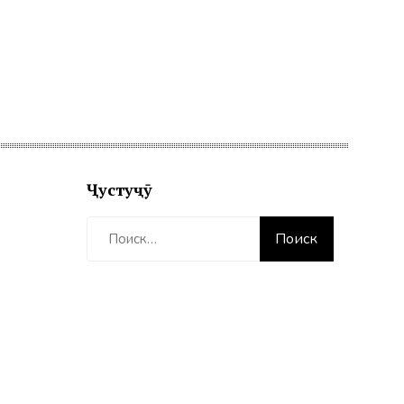
Ҷустуҷӯ
Найти: