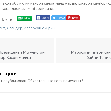
алаҳои обу иқлим изҳори қаноатмандӣ карда, хостори ҳамкориҳ
 таҳдидҳои амниятӣ гардиданд.
ike us:
ент
,
Слайдер
,
Хабарҳои охирин
Президенти Муғулистон
Маросими имзои сан
дар Қасри миллат
байни Тоҷик
нтарий
ет опубликован.
Обязательные поля помечены
*