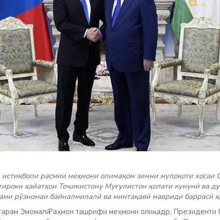
 истиқболи расмии меҳмони олимақом зимни мулоқоти хосаи 
тироки ҳайатҳои Тоҷикистону Муғулистон ҳолати кунунӣ ва д
ами рӯзномаи байналмилалӣ ва минтақавӣ мавриди баррасӣ қ
арам Эмомалӣ Раҳмон ташрифи меҳмони олиқадр, Президенти М