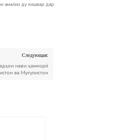
ои амалии ду кишвар дар
Следующая:
адҳои нави ҳамкорӣ
истон ва Муғулистон