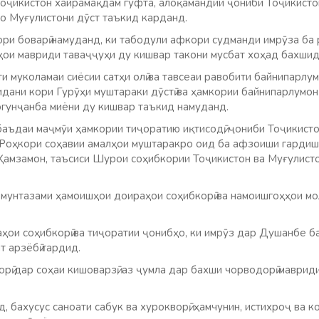
Тоҷикистон хайрамақдам гуфта, алоқамандии ҷониби Тоҷикист
о Муғулистони дӯст таъкид карданд.
ори боварӣ намуданд, ки табодули афкори судманди имрӯза ба 
аҳои мавриди таваҷҷуҳи ду кишвар такони мусбат хоҳад бахшид
ти муколамаи сиёсии сатҳи олӣ ва тавсеаи равобити байнипарлум
дани кори Гурӯҳи муштараки дӯстӣ ва ҳамкории байнипарлумонӣ
огунҷанба миёни ду кишвар таъкид намуданд.
аъдаи маҷмӯи ҳамкории тиҷоратию иқтисодӣ, ҷониби Тоҷикисто
Роҳкори соҳавии амалҳои муштаракро оид ба афзоиши гардиш
Ҳамзамон, таъсиси Шурои соҳибкории Тоҷикистон ва Муғулист
 мунтазами ҳамоишҳои доираҳои соҳибкорӣ ва намоишгоҳҳои мо
ҳои соҳибкорӣ ва тиҷоратии ҷонибҳо, ки имрӯз дар Душанбе б
т арзёбӣ гардид.
ӣ дар соҳаи кишоварзӣ, аз ҷумла дар бахши чорводорӣ маврид
, бахусус саноати сабук ва хурокворӣ, ҳамчунин, истихроҷ ва 