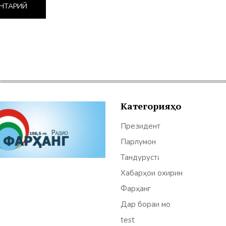
Категорияҳо
Президент
Парлумон
Тандурустӣ
Хабарҳои охирин
Фарҳанг
Дар бораи мо
test