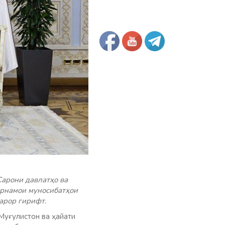
Сарони давлатҳо ва
урнамои муносибатҳои
арор гирифт.
уғулистон ва ҳайати