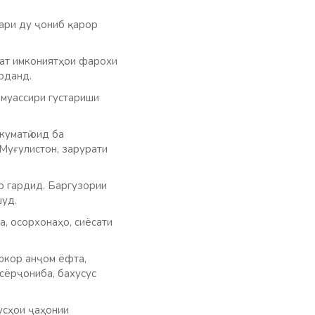
ари ду ҷониб қарор
лат имкониятҳои фарохи
рданд.
 муассири густариши
уматӣ оид ба
Муғулистон, зарурати
р гардид. Баргузории
шуд.
а, осорхонаҳо, сиёсати
афкор анҷом ёфта,
сёрҷониба, бахусус
усҳои ҷаҳонии