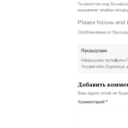
Тоҷикистон оид ба масъ
муқовимат алайҳи хатару
Please follow and l
Опубликовано в
Презид
Навигация
Предыдущая:
по
записям
Маросими истиқболи 
Ухнаагийн Хурэлсух 
Добавить комме
Ваш адрес email не буд
Комментарий
*