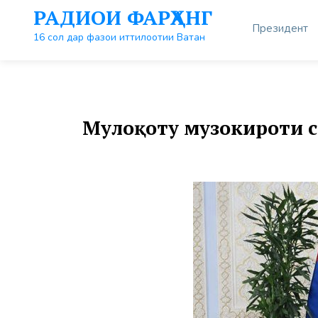
Перейти
РАДИОИ ФАРҲАНГ
к
Президент
контенту
16 сол дар фазои иттилоотии Ватан
Мулоқоту музокироти с