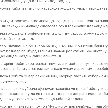
амкорӣ миёни ду давлат маънидод гардид.
омаи “сабз” ва татбиқи ҳадафҳои рушди устувор мавриди наз
оки ҳамкорӣ соҳаи сайёҳӣ номида шуд. Дар ин зимн Пешвои мил
ди сайёҳии кӯҳнавардӣ, экологӣ ва офиятбахшӣ алоҳида қайд ка
лаи рушди ҳамкорӣ миёни минтақаҳои ду кишвар, ҳамчун шакли
исодӣ зоҳир гардид.
вари давлати мо бо ишора ба нақши муҳими Комиссияи байниҳук
иқтисодӣ дар пешбурди тамоми маҷмӯи робитаҳои Тоҷикистону 
ар ояндаи наздик салоҳ донистанд.
устариши робитаҳои фарҳангиву гуманитарӣ таваҷҷуҳи хос зоҳи
тон дар Тоҷикистон қадами аввали муҳим дар ин самт арзёбӣ 
авсеаи робитаҳо дар бахшҳои илм, маориф, васоити ахбори омм
бдорӣ намуданд.
 масъалаҳои мубрами рӯзномаи ҷаҳонӣ ва минтақавӣ табодули 
ории созандаи ду давлат дар ин ҷода дар доираи ниҳодҳои би
д ва муассисаҳои махсуси он ҷонибдорӣ карданд.
мусоидати пайвастаи ҷониби Муғулистон дар пешбурди ташабб