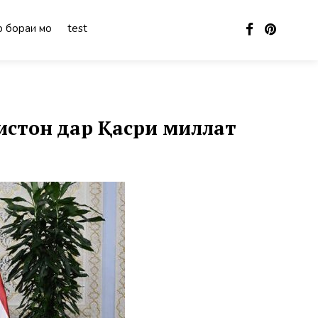
 бораи мо
test
истон дар Қасри миллат