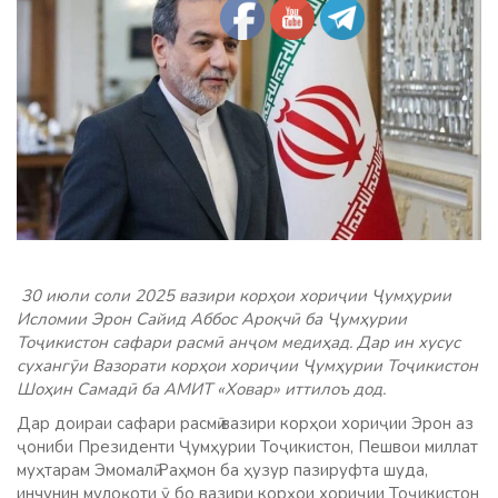
30 июли соли 2025 вазири корҳои хориҷии Ҷумҳурии
Исломии Эрон Сайид Аббос Ароқчӣ ба Ҷумҳурии
Тоҷикистон сафари расмӣ анҷом медиҳад. Дар ин хусус
сухангӯи Вазорати корҳои хориҷии Ҷумҳурии Тоҷикистон
Шоҳин Самадӣ ба АМИТ «Ховар» иттилоъ дод.
Дар доираи сафари расмӣ вазири корҳои хориҷии Эрон аз
ҷониби Президенти Ҷумҳурии Тоҷикистон, Пешвои миллат
муҳтарам Эмомалӣ Раҳмон ба ҳузур пазируфта шуда,
инчунин мулоқоти ӯ бо вазири корҳои хориҷии Тоҷикистон