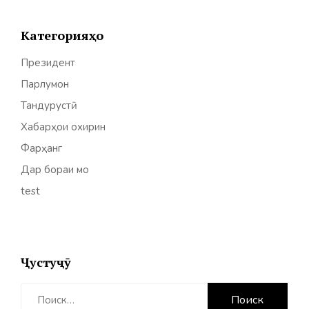
Категорияҳо
Президент
Парлумон
Тандурустӣ
Хабарҳои охирин
Фарҳанг
Дар бораи мо
test
Ҷустуҷӯ
Найти: