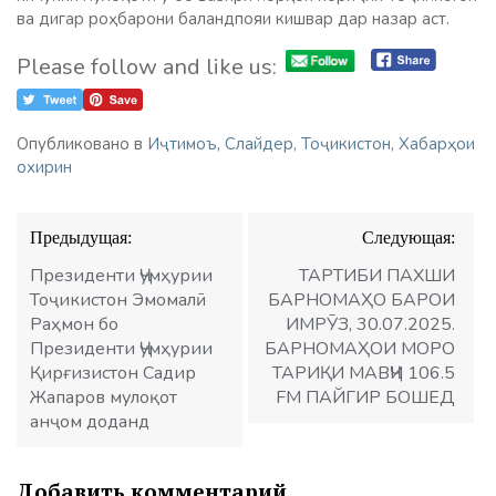
ва дигар роҳбарони баландпояи кишвар дар назар аст.
Please follow and like us:
Опубликовано в
Иҷтимоъ
,
Слайдер
,
Тоҷикистон
,
Хабарҳои
охирин
Навигация
Предыдущая:
Следующая:
по
записям
Президенти Ҷумҳурии
ТАРТИБИ ПАХШИ
Тоҷикистон Эмомалӣ
БАРНОМАҲО БАРОИ
Раҳмон бо
ИМРӮЗ, 30.07.2025.
Президенти Ҷумҳурии
БАРНОМАҲОИ МОРО
Қирғизистон Садир
ТАРИҚИ МАВҶИ 106.5
Жапаров мулоқот
FM ПАЙГИР БОШЕД
анҷом доданд
Добавить комментарий