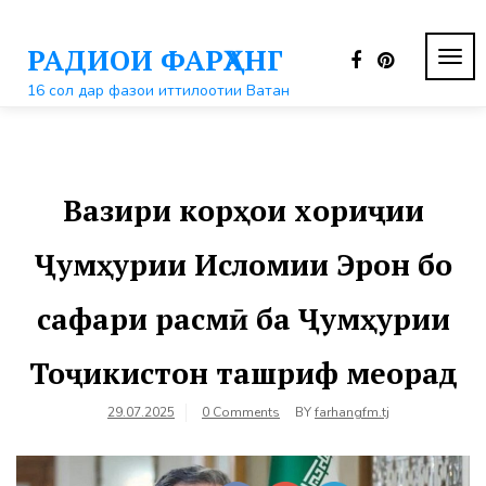
Перейти
к
РАДИОИ ФАРҲАНГ
контенту
ПЕР
НАВ
16 сол дар фазои иттилоотии Ватан
Вазири корҳои хориҷии
Ҷумҳурии Исломии Эрон бо
сафари расмӣ ба Ҷумҳурии
Тоҷикистон ташриф меорад
29.07.2025
0 Comments
BY
farhangfm.tj