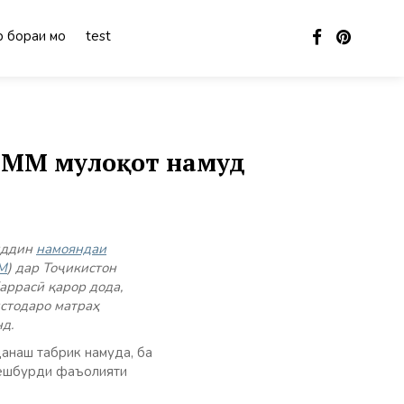
 бораи мо
test
СММ мулоқот намуд
иддин
намояндаи
М
) дар Тоҷикистон
ррасӣ қарор дода,
стодаро матраҳ
д.
анаш табрик намуда, ба
пешбурди фаъолияти