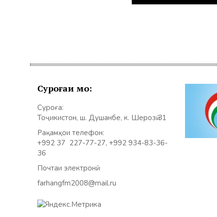
Суроғаи мо:
Суроға:
Тоҷикистон, ш. Душанбе, к. Шерозӣ 31
Рақамҳои телефон:
+992 37 227-77-27, +992 934-83-36-
36
Почтаи электронӣ:
farhangfm2008@mail.ru