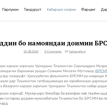
Парлумон
Тандурустӣ
Хабарҳои охирин
Фарҳанг
Дар
ддин бо намояндаи доимии БР
01.08.2025
0 Comments
BY
farhangfm.tj
азири корҳои хориҷии Ҷумҳурии Тоҷикистон Сироҷиддин Муҳр
ояндагии Барномаи рушди Созмони Милали Муттаҳид (
БРСМ
узур пазируфт. Ҳамсуҳбатон фаъолияти БРСММ-ро мавриди ба
ҳаҳои дар Тоҷикистон татбиқшаванда ва чорабиниҳои дарпеши
аз Вазорати корҳои хориҷии Ҷумҳурии Тоҷикистон хабар додан
орҳои хориҷӣ С. Мукерҷиро бинобар ба вазифаи нав таъйин шуд
 ҳам густариш додани муносибатҳои Тоҷикистон бо БРСММ ва 
кард.