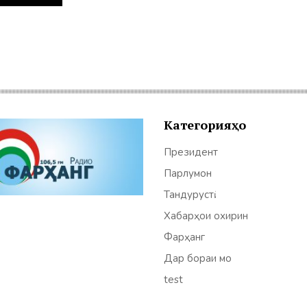
Категорияҳо
Президент
Парлумон
Тандурустӣ
Хабарҳои охирин
Фарҳанг
Дар бораи мо
test