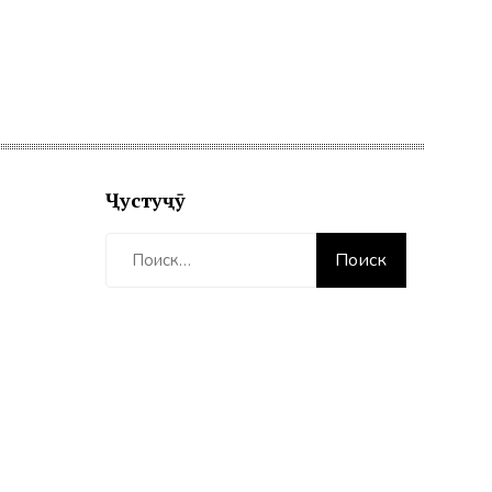
Ҷустуҷӯ
Найти: