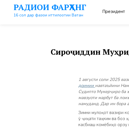
Перейти
РАДИОИ ФАРҲАНГ
к
Президент
контенту
16 сол дар фазои иттилоотии Ватан
Сироҷиддин Муҳри
1 августи соли 2025 в
доимии
навтаъйини Нам
Судипто Мукерҷиро ба ҳ
мавзуоти марбут ба лои
намуданд. Дар ин бора 
Зимни мулоқот вазири к
ӯ ҷиҳати таҳким ва боз
касбиаш комёбиҳо орзу 