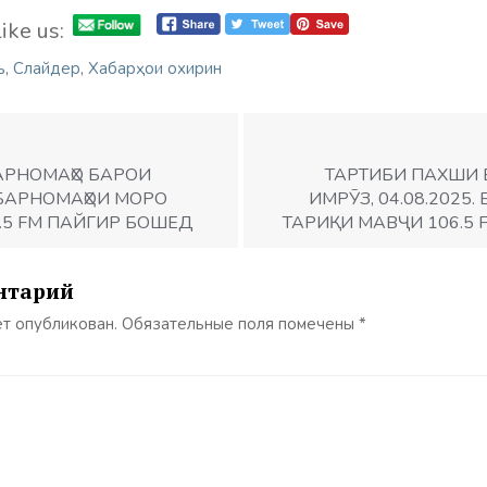
ike us:
ъ
,
Слайдер
,
Хабарҳои охирин
АРНОМАҲО БАРОИ
ТАРТИБИ ПАХШИ 
. БАРНОМАҲОИ МОРО
ИМРӮЗ, 04.08.2025
.5 FM ПАЙГИР БОШЕД
ТАРИҚИ МАВҶИ 106.5
нтарий
ет опубликован.
Обязательные поля помечены
*