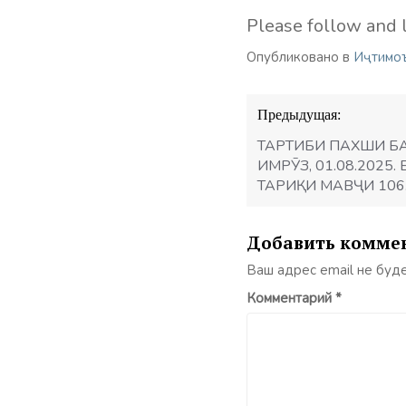
Please follow and l
Опубликовано в
Иҷтимо
Навигация
Предыдущая:
по
записям
ТАРТИБИ ПАХШИ Б
ИМРӮЗ, 01.08.2025
ТАРИҚИ МАВҶИ 106
Добавить комме
Ваш адрес email не буд
Комментарий
*