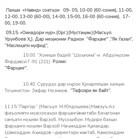
Пахши «Навид»
соатҳои 09- 05, 10-00 (60-сония), 11-00,
12-00, 13-00 (60-00), 14-00, 15-00, 16-00 (60-сония), 17-
00, 19-00.
09.15. «Оинадори нур».(Орг.)(Мустақим.)(Масъул.
Урунбоев Ҳ.). Дар меҳмонии Радиои “Фарҳанг” ,”Як ѓазал”,
”Маслиҳати муфид”,
10.00. “Хониши бадеӣ”. “Шоҳнома”-и Абдулқосим
Фирдавсӣ. Г-91 (221).
Ролик:
“Фарҳанг”.
10.40. Сурудҳо дар иҷрои Ҳунарпешаи халқии
Тоҷикистон Зафар Нозимов.
“Тафсири як байт”.
11.15.“Паргор.” (Масъул: М.Юлдошева.)Мавзуъ:Аз
фаъолияти муассисаҳои фарҳангӣ, мактаби бачагонаи
санъати ноҳияи Варзоб. Мусоҳибон: Мудири бахши
фарҳанги ноҳияи Варзоб Наҷмиддин Қаландар,
Шамсиддин Аҳмадов –директори мактаб, Камолиддин