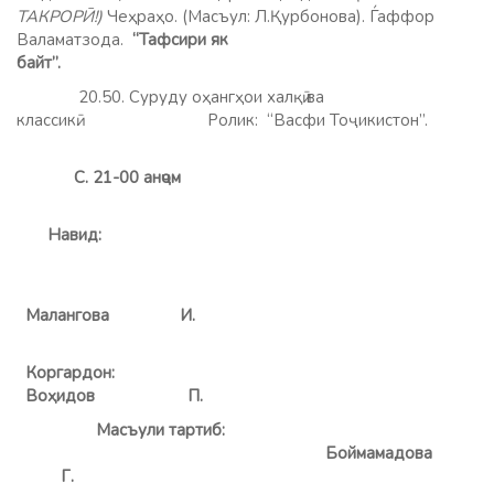
ТАКРОРӢ!)
Чеҳраҳо. (Масъул: Л.Қурбонова). Ѓаффор
Валаматзода.
“Тафсири як
байт”.
20.50. Суруду оҳангҳои халқӣ ва
классикӣ. Ролик: “Васфи Тоҷикистон”.
С. 21-00 анҷом
Навид:
Малангова И.
Коргардон:
Воҳидов П.
Масъули тартиб:
Боймамадова
Г.