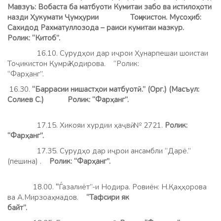
Мавзуъ: Вобаста ба матбуоти Кумитаи забо ва истилоҳоти
назди Ҳукумати Ҷумҳурии Тоҷикистон. Мусоҳиб:
Сахидод Рахматуллозода – раиси кумитаи мазкур.
Ролик: “Китоб”.
16.10. Сурудҳои дар иҷрои Ҳунарпешаи шоистаи
Тоҷикистон Қумрӣ Қодирова. “Ролик:
“Фарҳанг”.
16.30.
“Баррасии нишастҳои матбуотӣ.” (Орг.) (Масъул:
Солиев С.) Ролик: “Фарҳанг”.
17.15. Хикояи хурдии ҳаҷвӣ. № 2721.
Ролик:
“Фарҳанг”.
17.35. Сурудҳо дар иҷрои ансамбли “Дарё.”
(пешина) .
Ролик: “Фарҳанг”.
18.00.
“
Ѓазалиёт”-и Нодира. Ровиён: Н.Қаҳҳорова
ва А.Мирзоаҳмадов.
“Тафсири як
байт”.