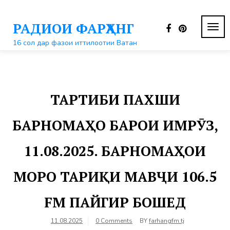
Перейти
к
РАДИОИ ФАРҲАНГ
контенту
ПЕР
НАВ
16 сол дар фазои иттилоотии Ватан
ТАРТИБИ ПАХШИ
БАРНОМАҲО БАРОИ ИМРӮЗ,
11.08.2025. БАРНОМАҲОИ
МОРО ТАРИҚИ МАВҶИ 106.5
FM ПАЙГИР БОШЕД
11.08.2025
0 Comments
BY
farhangfm.tj