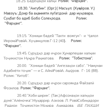
18.25. Бадеҳаҳои халқӣ.
Ролик: “Фарҳанг”.
18.30. “Ангубин”. (Орг.)( Масъул: (Хуҷаёров. У.)
Мавзуъ: Доир ба аҳамияти луѓатдонӣ дар муҳовара.
Суҳбат бо адиб Бобо Солеҳзода. Ролик:
“Фарҳанг”.
19.15. “Хониши бадеӣ”. “Тахти вожгун”- и Ҷалол
Икромӣ. Ровӣ: А. Хуҷамқулов.Г-12 (40
). Ролик:
“Фарҳанг”.
19.45. Сурудҳо дар иҷрои Ҳунарпешаи халқии
Тоҷикистон Нуқра Раҳматова.
Ролик: “Тобистона”.
20.00. “Хониши бадеӣ”. “Ангезаҳои сабз”. “Намунаи
Адабиёти тоҷик” — и С. Айнӣ. Ровӣ: А. Ашӯров. Г- 16 (88).
Ролик: “Китоб”.
20.20. Сурудҳо дар иҷрои сароянда Файзалӣ
Фозилов.
Ролик: ”Фарҳанг”.
20.40.“Хоби ширин”. (Так.)Афсонаҳои халқҳои
дунё.“Алёночка”.Муҳаррир. Азизов. Л. Ровӣ: Собиқадори
Радиои Тоҷикистон Моҳира Аҳмадова.
(БЕ ПАХШИ