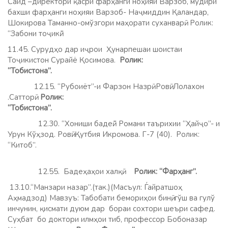
Саид –директори қасри фарҳанги ноҳияи Варзоб, мудири
бахши фарҳанги ноҳияи Варзоб- Наҷмиддин Қаландар,
Шокирова Таманно-омўзгори маҳорати суханварӣ.
Ролик:
“Забони тоҷикӣ.”
11.45. Сурудҳо дар иҷрои Ҳунарпешаи шоистаи
Тоҷикистон Сурайё Қосимова.
Ролик:
“Тобистона”.
12.15. “Рубоиёт”-и Фарзон Назрӣ Ровӣ: Лолахон
.Сатторӣ.
Ролик:
“Тобистона”.
12.30. “Хониши бадеӣ.“ Романи таърихии “Ҳайҷо”- и
Урун Кўҳзод. Ровӣ: Қутбия Икромова. Г-7 (40). Ролик:
“Китоб”.
12.55. Бадеҳаҳои халқӣ.
Ролик: “Фарҳанг”.
13.10.“Манзари назар”.(так.)(Масъул: Ѓайратшоҳ
Аҳмадзод) Мавзуъ:
Табобати бемориҳои бинӣ, гўш ва гулў
инчунин, қисмати дуюм дар бораи сохтори шеъри сафед.
Суҳбат бо доктори илмҳои тиб, профессор Бобоназар