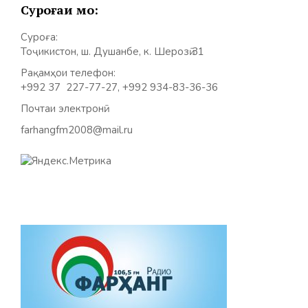
Суроғаи мо:
Суроға:
Тоҷикистон, ш. Душанбе, к. Шерозӣ 31
Рақамҳои телефон:
+992 37 227-77-27, +992 934-83-36-36
Почтаи электронӣ:
farhangfm2008@mail.ru