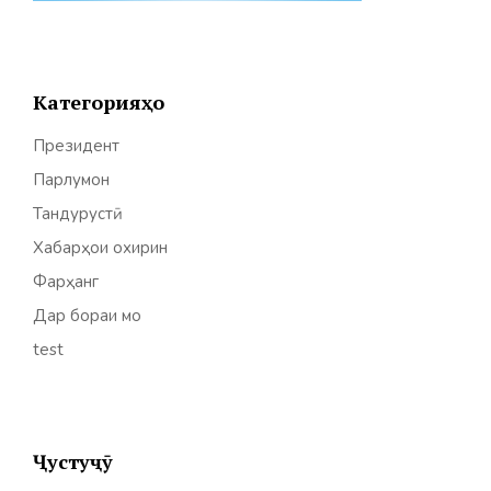
Категорияҳо
Президент
Парлумон
Тандурустӣ
Хабарҳои охирин
Фарҳанг
Дар бораи мо
test
Ҷустуҷӯ