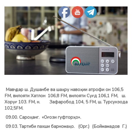
Мавҷ дар ш. Душанбе ва шаҳру навоҳии атрофи он 106,5
FM, вилояти Хатлон 106,8 FМ, вилояти Суғд 106,1 FM, ш.
Хоруғ 103. FM, н. Зафаробод 104, 5 FM, ш. Турсунзода
102,5FM.
09.00. Сароҳанг. «Оғози гуфторҳо».
09
.
03. Тартиби пахши барномаҳо. (Орг.) (Боймамадов Г.)