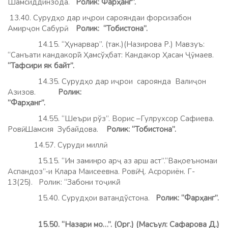
Шамсиддинзода.
Ролик: Фарҳанг”.
13.40. Сурудҳо дар иҷрои сарояндаи форсизабон
Амирҷон Сабурӣ.
Ролик: “Тобистона”.
14.15. “Ҳунарвар”. (так.)(Назирова Р.) Мавзуъ:
“Санъати кандакорӣ”. Ҳамсўҳбат: Кандакор Ҳасан Ҷӯмаев.
“Тафсири як байт”.
14.35. Сурудҳо дар иҷрои сароянда Валиҷон
Азизов.
Ролик:
”Фарҳанг”
14.55. “Шеъри рўз”. Ворис –Гулрухсор Сафиева.
Ровӣ: Шамсия Зубайдова.
Ролик: “Тобистона”.
14.57. Суруди миллӣ.
15.15. “Ин заминро арҷ аз арш аст”.“Вақоеъномаи
Аспандоз”-и Клара Маисеевна. Ровӣ: Ҷ. Асрориён. Г-
13(25). Ролик: “Забони тоҷикӣ.”
15.40. Сурудҳои ватандўстона.
Ролик: “Фарҳанг”.
15.50. “Назари мо…”. (Орг.) (Масъул: Сафарова Д.)