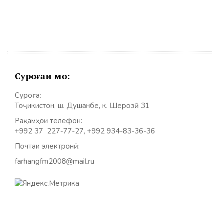
Суроғаи мо:
Суроға:
Тоҷикистон, ш. Душанбе, к. Шерозӣ 31
Рақамҳои телефон:
+992 37 227-77-27, +992 934-83-36-36
Почтаи электронӣ:
farhangfm2008@mail.ru