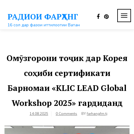
Перейти
к
РАДИОИ ФАРҲАНГ
контенту
ПЕР
НАВ
16 сол дар фазои иттилоотии Ватан
Омӯзгорони тоҷик дар Корея
соҳиби сертификати
Барномаи «KLIC LEAD Global
Workshop 2025» гардиданд
14.08.2025
0 Comments
BY
farhangfm.tj