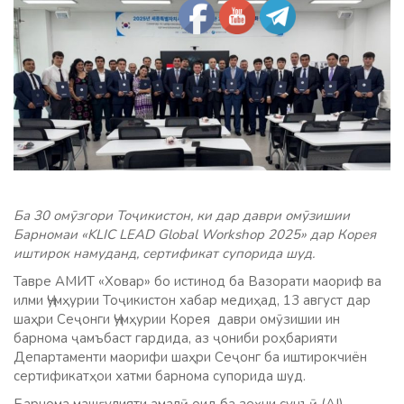
Ба 30 омӯзгори Тоҷикистон, ки дар даври омӯзишии
Барномаи «KLIC LEAD Global Workshop 2025» дар Корея
иштирок намуданд, сертификат супорида шуд.
Тавре АМИТ «Ховар» бо истинод ба Вазорати маориф ва
илми Ҷумҳурии Тоҷикистон хабар медиҳад, 13 август дар
шаҳри Сеҷонги Ҷумҳурии Корея даври омӯзишии ин
барнома ҷамъбаст гардида, аз ҷониби роҳбарияти
Департаменти маорифи шаҳри Сеҷонг ба иштирокчиён
сертификатҳои хатми барнома супорида шуд.