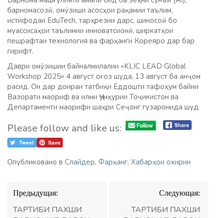
Барнома машғулияти амалӣ оид ба зеҳни сунъӣ (AI),
барномасозӣ, омӯзиши асосҳои рақамии таълим,
истифодаи EduTech, тарҳрезии дарс, шиносоӣ бо
муассисаҳои таълимии инноватсионӣ, ширкатҳои
пешрафтаи технология ва фарҳанги Кореяро дар бар
гирифт.
Даври омӯзишии байналмилалии «KLIC LEAD Global
Workshop 2025» 4 август оғоз шуда, 13 август ба анҷом
расид. Он дар доираи татбиқи Ёддошти тафоҳум байни
Вазорати маориф ва илми Ҷумҳурии Тоҷикистон ва
Департаменти маорифи шаҳри Сеҷонг гузаронида шуд.
Please follow and like us:
Опубликовано в
Слайдер
,
Фарҳанг
,
Хабарҳои охирин
Навигация
Предыдущая:
Следующая:
по
записям
ТАРТИБИ ПАХШИ
ТАРТИБИ ПАХШИ