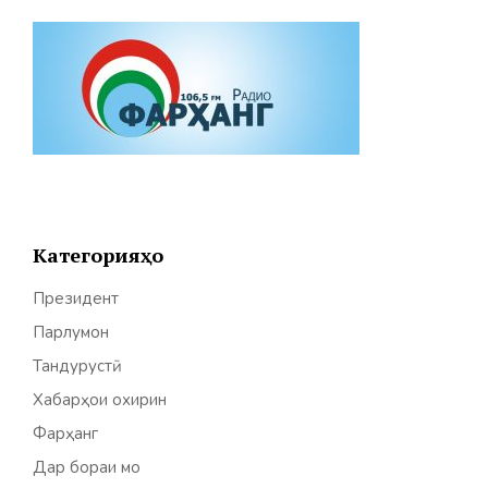
Категорияҳо
Президент
Парлумон
Тандурустӣ
Хабарҳои охирин
Фарҳанг
Дар бораи мо