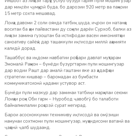
Иншоот аз лиҳози тарҳу услуб бузургтарин пули мошингузар
дар миқсёи ҷумҳурӣ буда, бо дарозии 920 метр ва паҳноии
15 метр сохта мешавад.
Лоиҳа давоми 2 соли оянда татбиқ шуда, иҷрои он натанҳо
воситаи ба ҳам пайвастани ду соҳили дарёи Сурхоб, балки аз
лиҳози замина гузоштан ба истифодаи васеи имкониятҳои
саноативу сайёҳӣ дар ташаккули иқтисоди миллӣ аҳамияти
калидӣ дорад.
Ташаббус ва иқдоми навбатии роҳбари давлат муҳтарам
Эмомалӣ Раҳмон – бунёди бузургтарин пули мошингузар
дар водии Рашт дар амалӣ гаштани яке аз ҳадафҳои
стратегии кишвар – баромадан аз бумбасти
коммуникатсионӣ қадами устувор аст.
Бунёди пули мазкур дар заминаи татбиқи марҳилаи сеюми
Лоиҳаи роҳи Оби гарм – Нуробод ҷавобгӯ бо талаботи
байналмилалии роҳсозӣ сурат мегирад.
Барои асосноккунии техникиву иқтисодӣ ва омӯзиши
намунаи сохтмони пули мошингузар, муҳандисони ватанӣ ва
ҷаҳонӣ ҷалб шудаанд.