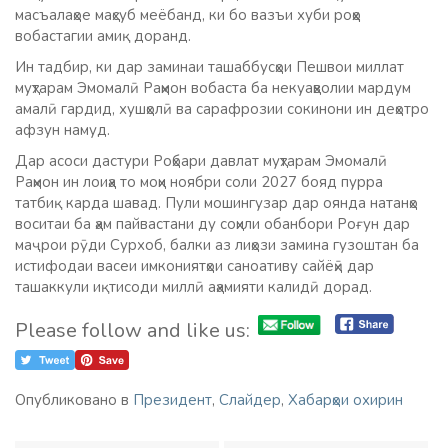
масъалаҳое маҳсуб меёбанд, ки бо вазъи хуби роҳҳо
вобастагии амиқ доранд.
Ин тадбир, ки дар заминаи ташаббусҳои Пешвои миллат
муҳтарам Эмомалӣ Раҳмон вобаста ба некуаҳволии мардум
амалӣ гардид, хушҳолӣ ва сарафрозии сокинони ин деҳотро
афзун намуд.
Дар асоси дастури Роҳбари давлат муҳтарам Эмомалӣ
Раҳмон ин лоиҳа то моҳи ноябри соли 2027 бояд пурра
татбиқ карда шавад. Пули мошингузар дар оянда натанҳо
воситаи ба ҳам пайвастани ду соҳили обанбори Роғун дар
маҷрои рӯди Сурхоб, балки аз лиҳози замина гузоштан ба
истифодаи васеи имкониятҳои саноативу сайёҳӣ дар
ташаккули иқтисоди миллӣ аҳамияти калидӣ дорад.
Please follow and like us:
Опубликовано в
Президент
,
Слайдер
,
Хабарҳои охирин