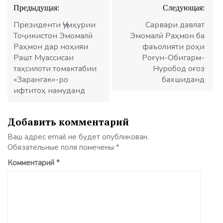
Навигация
Предыдущая:
Следующая:
по
записям
Президенти Ҷумҳурии
Сарвари давлат
Тоҷикистон Эмомалӣ
Эмомалӣ Раҳмон ба
Раҳмон дар ноҳияи
фаъолияти роҳи
Рашт Муассисаи
Роғун-Обигарм-
таҳсилоти томактабии
Нуробод оғоз
«Зарангак»-ро
бахшиданд
ифтитоҳ намуданд
Добавить комментарий
Ваш адрес email не будет опубликован.
Обязательные поля помечены
*
Комментарий
*