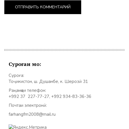
Суроғаи мо:
Суроға:
Тоҷикистон, ш. Душанбе, к. Шерозӣ 31
Рақамҳои телефон:
+992 37 227-77-27, +992 934-83-36-36
Почтаи электронӣ:
farhangfm2008@mail.ru