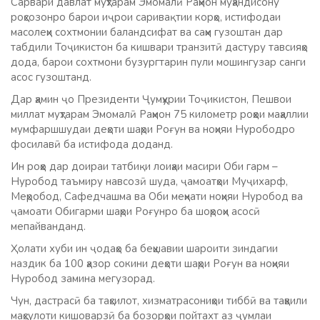
Сарвари давлат муҳтарам Эмомалӣ Раҳмон муҳандисону
роҳсозонро барои иҷрои саривақтии корҳо, истифодаи
масолеҳи сохтмонии баландсифат ва саҳм гузоштан дар
табдили Тоҷикистон ба кишвари транзитӣ дастуру тавсияҳо
дода, барои сохтмони бузургтарин пули мошингузар санги
асос гузоштанд.
Дар ҳамин ҷо Президенти Ҷумҳурии Тоҷикистон, Пешвои
миллат муҳтарам Эмомалӣ Раҳмон 75 километр роҳҳои маҳаллии
мумфаршшудаи деҳоти шаҳри Роғун ва ноҳияи Нурободро
фосилавӣ ба истифода доданд.
Ин роҳҳо дар доираи татбиқи лоиҳаи масири Оби гарм –
Нуробод таъмиру навсозӣ шуда, ҷамоатҳои Муҷихарф,
Меҳробод, Сафедчашма ва Оби меҳнати ноҳияи Нуробод ва
ҷамоати Обигарми шаҳри Роғунро ба шоҳроҳи асосӣ
мепайванданд.
Ҳолати хуби ин ҷодаҳо ба беҳшавии шароити зиндагии
наздик ба 100 ҳазор сокини деҳоти шаҳри Роғун ва ноҳияи
Нуробод замина мегузорад.
Чун, дастрасӣ ба таҳсилот, хизматрасониҳои тиббӣ ва таҳвили
маҳсулоти кишоварзӣ ба бозорҳои пойтахт аз ҷумлаи