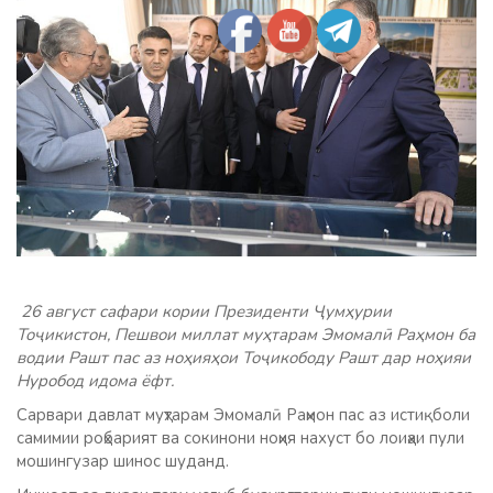
26 август сафари кории Президенти Ҷумҳурии
Тоҷикистон, Пешвои миллат муҳтарам Эмомалӣ Раҳмон ба
водии Рашт пас аз ноҳияҳои Тоҷикободу Рашт дар ноҳияи
Нуробод идома ёфт.
Сарвари давлат муҳтарам Эмомалӣ Раҳмон пас аз истиқболи
самимии роҳбарият ва сокинони ноҳия нахуст бо лоиҳаи пули
мошингузар шинос шуданд.