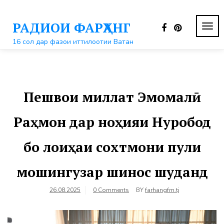
Перейти
к
РАДИОИ ФАРҲАНГ
контенту
ПЕР
НАВ
16 сол дар фазои иттилоотии Ватан
Пешвои миллат Эмомалӣ
Раҳмон дар ноҳияи Нуробод
бо лоиҳаи сохтмони пули
мошингузар шинос шуданд
26.08.2025
0 Comments
BY
farhangfm.tj