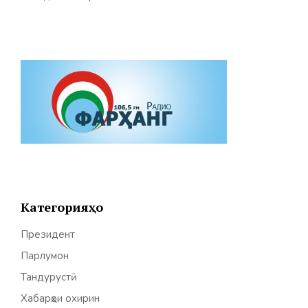
Категорияҳо
Президент
Парлумон
Тандурустӣ
Хабарҳои охирин